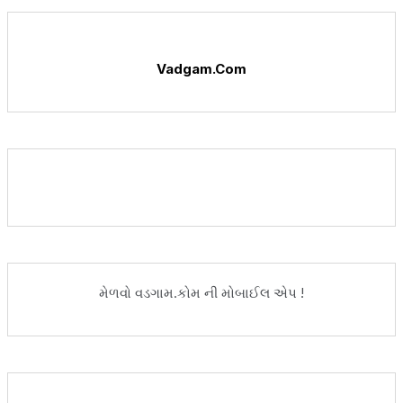
Vadgam.Com
મેળવો વડગામ.કોમ ની મોબાઈલ એપ !