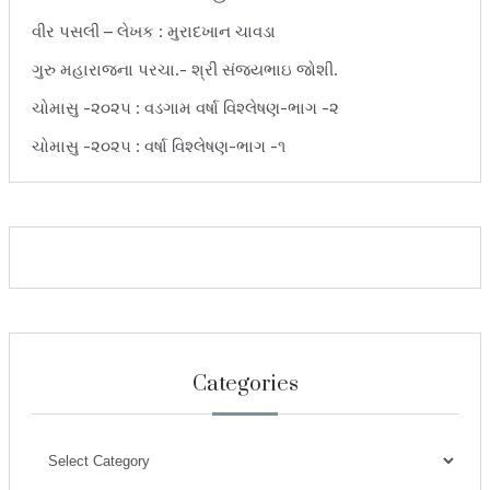
વીર પસલી – લેખક : મુરાદખાન ચાવડા
ગુરુ મહારાજના પરચા.- શ્રી સંજયભાઇ જોશી.
ચોમાસુ -૨૦૨૫ : વડગામ વર્ષા વિશ્લેષણ-ભાગ -૨
ચોમાસુ -૨૦૨૫ : વર્ષા વિશ્લેષણ-ભાગ -૧
Categories
Categories