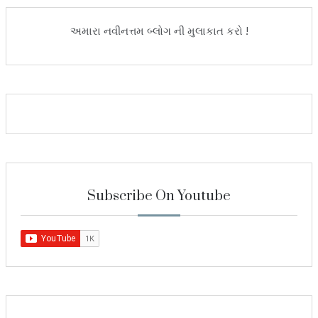
અમારા નવીનત્તમ બ્લોગ ની મુલાકાત કરો !
Subscribe On Youtube