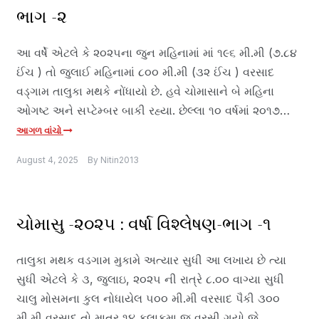
ભાગ -૨
આ વર્ષે એટલે કે ૨૦૨૫ના જુન મહિનામાં માં ૧૯૬ મી.મી (૭.૮૪
ઈંચ ) તો જુલાઈ મહિનામાં ૮૦૦ મી.મી (૩૨ ઈંચ ) વરસાદ
વડ્ગામ તાલુકા મથકે નોંધાયો છે. હવે ચોમાસાને બે મહિના
ઓગષ્ટ અને સપ્ટેમ્બર બાકી રહ્યા. છેલ્લા ૧૦ વર્ષમાં ૨૦૧૭…
આગળ વાંચો
August 4, 2025
By
Nitin2013
ચોમાસુ -૨૦૨૫ : વર્ષા વિશ્લેષણ-ભાગ -૧
તાલુકા મથક વડગામ મુકામે અત્યાર સુધી આ લખાય છે ત્યા
સુધી એટલે કે ૩, જુલાઇ, ૨૦૨૫ ની રાત્રે ૮.૦૦ વાગ્યા સુધી
ચાલુ મોસમના કુલ નોધાયેલ ૫૦૦ મી.મી વરસાદ પૈકી ૩૦૦
મી.મી વરસાદ તો માત્ર ૧૪ કલાકમા જ વરસી ગયો જે…