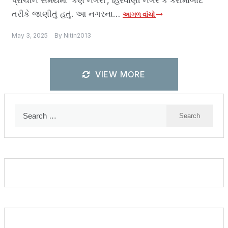
પ્રાચીન સમયમાં ‘કર્ણ નગરી’, હિરવાણી નગર કે કરીમાબાદ
તરીકે જાણીતું હતું. આ નગરના…
આગળ વાંચો
May 3, 2025
By
Nitin2013
VIEW MORE
Search
for: