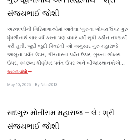
ગુરુ ધૂંધળીનાથ અને સિદ્ધનાથ – શ્રી
સંજયભાઈ જોશી
અરવલ્લીની ગિરિમાળાઓમાં આવેલા ‘ગુરુના ભોખરા’ઉપર ગુરુ
ધૂંધળીનાથે બાર વર્ષ કરતા પણ વધારે વર્ષો સુધી કઠીન તપશ્ચર્યા
કરી હતી. જુદી જુદી કિવદંતી ઓ અનુસાર ગુરુ મહારાજે
આબુના પર્વત ઉપર, ગીરનારના પર્વત ઉપર, ગુરુના ભોખરા
ઉપર, કચ્છના ધીણોધર પર્વત ઉપર અને બીજાસ્થાનકોએ…
આગળ વાંચો
May 10, 2025
By
Nitin2013
સદગુરુ મોતીરામ મહારાજ – લે : શ્રી
સંજયભાઈ જોશી