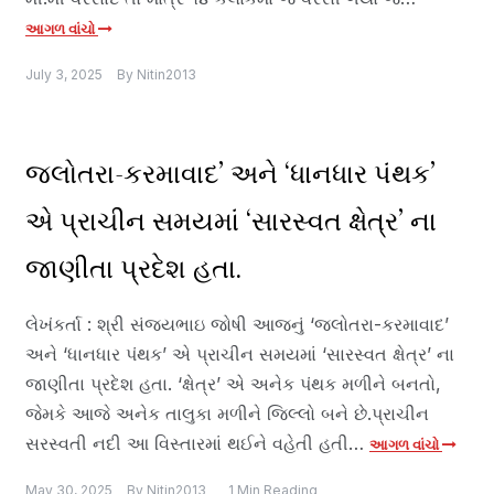
આગળ વાંચો
July 3, 2025
By
Nitin2013
જલોતરા-કરમાવાદ’ અને ‘ધાનધાર પંથક’
એ પ્રાચીન સમયમાં ‘સારસ્વત ક્ષેત્ર’ ના
જાણીતા પ્રદેશ હતા.
લેખંકર્તા : શ્રી સંજયભાઇ જોષી આજનું ‘જલોતરા-કરમાવાદ’
અને ‘ધાનધાર પંથક’ એ પ્રાચીન સમયમાં ‘સારસ્વત ક્ષેત્ર’ ના
જાણીતા પ્રદેશ હતા. ‘ક્ષેત્ર’ એ અનેક પંથક મળીને બનતો,
જેમકે આજે અનેક તાલુકા મળીને જિલ્લો બને છે.પ્રાચીન
સરસ્વતી નદી આ વિસ્તારમાં થઈને વહેતી હતી…
આગળ વાંચો
May 30, 2025
By
Nitin2013
1 Min Reading