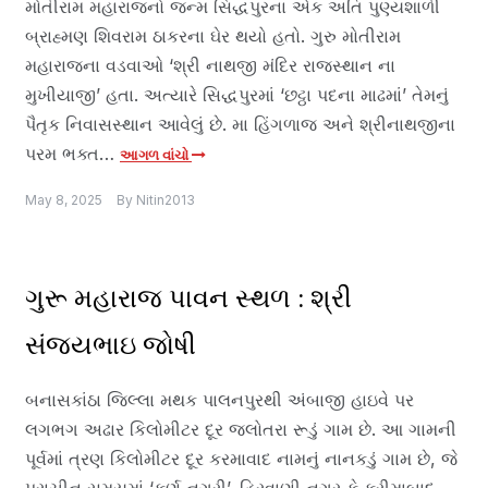
મોતીરામ મહારાજનો જન્મ સિદ્ધપુરના એક અતિ પુણ્યશાળી
બ્રાહ્મણ શિવરામ ઠાકરના ઘેર થયો હતો. ગુરુ મોતીરામ
મહારાજના વડવાઓ ‘શ્રી નાથજી મંદિર રાજસ્થાન ના
મુખીયાજી’ હતા. અત્યારે સિદ્ધપુરમાં ‘છટ્ઠા પદના માઢમાં’ તેમનું
પૈતૃક નિવાસસ્થાન આવેલું છે. મા હિંગળાજ અને શ્રીનાથજીના
પરમ ભક્ત…
આગળ વાંચો
May 8, 2025
By
Nitin2013
ગુરૂ મહારાજ પાવન સ્થળ : શ્રી
સંજયભાઇ જોષી
બનાસકાંઠા જિલ્લા મથક પાલનપુરથી અંબાજી હાઇવે પર
લગભગ અઢાર કિલોમીટર દૂર જલોતરા રૂડું ગામ છે. આ ગામની
પૂર્વમાં ત્રણ કિલોમીટર દૂર કરમાવાદ નામનું નાનકડું ગામ છે, જે