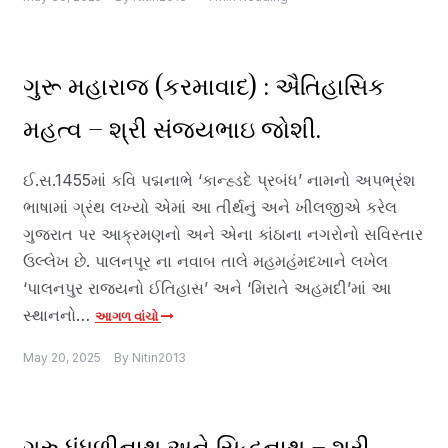
ગુરૂ મહારાજ (કરમાવાદ) : ઐતિહાસિક
મહત્વ – શ્રી સંજયભાઇ જોશી.
ઈ.સ.1455માં કવિ પદ્મનાભે ‘કાન્હ્ડદે પ્રબંધ’ નામનો અપભ્રંશ
ભાષામાં ગ્રંથ લખ્યો એમાં આ તીર્થનું અને ખીલજીએ કરેલ
ગુજરાત પર આક્રમણનો અને એના કાંઠાના નગરોનો સવિસ્તાર
ઉલ્લેખ છે. પાલનપૂર ના નવાબ તાલે મહમહંમદખાને લખેલ
‘પાલનપુર રાજ્યનો ઈતિહાસ’ અને ‘મિરાતે અહમદી’માં આ
સ્થાનનો…
આગળ વાંચો
May 20, 2025
By
Nitin2013