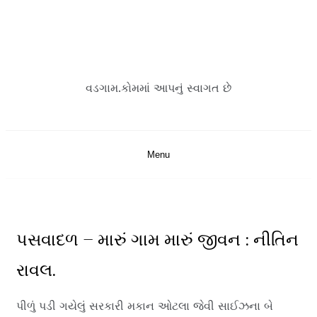
Skip
to
content
વડગામ.કોમમાં આપનું સ્વાગત છે
Menu
પસવાદળ – મારું ગામ મારું જીવન : નીતિન
રાવલ.
પીળું પડી ગયેલું સરકારી મકાન ઓટલા જેવી સાઈઝના બે