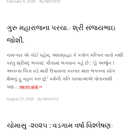
February 6, 2026
By
Nitin2013
ગુરુ મહારાજના પરચા.- શ્રી સંજયભાઇ
જોશી.
ચમત્કાર એ કોઈ વહેમ, અંધશ્રદ્ધા કે કપોળ કલ્પિત વાતો નથી
પરંતુ શ્રીમદ્ ભગવદ ગીતામાં ભગવાન કહે છે : ‘હે અર્જુન !
અનન્ય ચિત્ત વડે મારી ઉપાસના કરનાર મારા ભક્તના યોગ
ક્ષેમનું હું વહન કરું છું.’ કર્મની ગતિ પરમાત્માએ પોતાનાથી
પણ…
આગળ વાંચો
August 27, 2025
By
Nitin2013
ચોમાસુ -૨૦૨૫ : વડગામ વર્ષા વિશ્લેષણ-