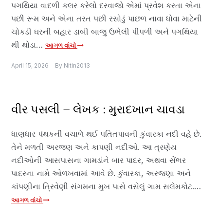
પગથિયા વાદળી કલર કરેલો દરવાજો એમાં પ્રવેશ કરતા એના
પછી રૂમ અને એના તરત પછી રસોડું પાછળ નાવા ધોવા માટેની
ચોકડી ઘરની બહાર ડાબી બાજુ ઉભેલી પીપળી અને પગથિયા
થી થોડા…
આગળ વાંચો
April 15, 2026
By
Nitin2013
વીર પસલી – લેખક : મુરાદખાન ચાવડા
ધાણધાર પંથકની વચાળે થઈ પતિતપાવની કુંવારકા નદી વહે છે.
તેને મળતી અરજણ અને કાપણી નદીઓ. આ ત્રણેય
નદીઓની આસપાસના ગામડાંને બાર પાદર, અથવા સેંભર
પાદરના નામે ઓળખવામાં આવે છે. કુંવારકા, અરજણા અને
કાંપણીના ત્રિવેણી સંગમના મુખ પાસે વસેલું ગામ સલેમકોટ.…
આગળ વાંચો