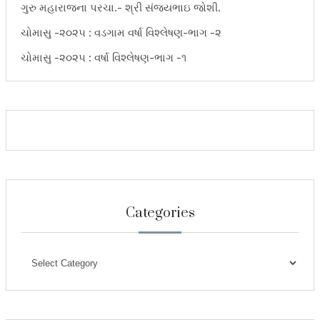
ગુરુ મહારાજના પરચા.- શ્રી સંજયભાઇ જોશી.
ચોમાસુ -૨૦૨૫ : વડગામ વર્ષા વિશ્લેષણ-ભાગ -૨
ચોમાસુ -૨૦૨૫ : વર્ષા વિશ્લેષણ-ભાગ -૧
Categories
Categories