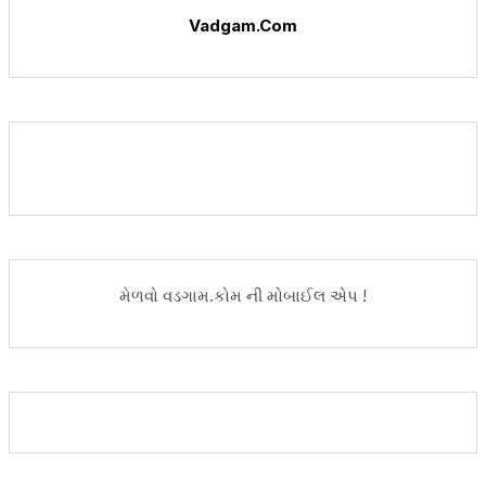
Vadgam.Com
મેળવો વડગામ.કોમ ની મોબાઈલ એપ !