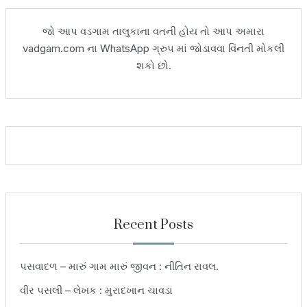
જો આપ વડગામ તાલુકાના વતની હોય તો આપ અમારા
vadgam.com ના WhatsApp ગ્રુપ માં જોડાવવા વિંનતી મોકલી
શકો છો.
Recent Posts
પસવાદળ – મારું ગામ મારું જીવન : નીતિન રાવલ.
વીર પસલી – લેખક : મુરાદખાન ચાવડા