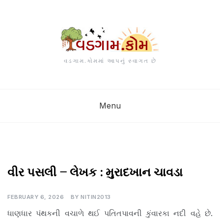
Skip
to
content
વડગામ.કોમમાં આપનું સ્વાગત છે
Menu
વડગામ
વીર પસલી – લેખક : મુરાદખાન ચાવડા
તાલુકાની
આજકાલ
,
FEBRUARY 6, 2026
BY
NITIN2013
વડગામ
ધાણધાર પંથકની વચાળે થઈ પતિતપાવની કુંવારકા નદી વહે છે.
તાલુકાની