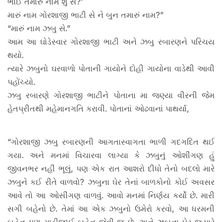
ભાઈ તમારું નામ શું સે?’
મારું નામ ગોરશાજી ભાટી સે ને બુન તમારું નામ?”
“મારું નામ ઝબુ સે.”
આમ આ ઘોડેસ્વાર ગોરશાજી ભાટી અને ઝબુ રબારણને પરિચય
થયો.
ત્યારે ઝબુનો ઘરવાળો પોતાની ગાયોને દોહી ગાયોના વાડેથી આવી
પહોંચ્યો.
ઝબુ રબારણે ગોરશાજી ભાટીને પોતાના મા જણ્યા વીરની જેમ
હેતપ્રીતથી મહેમાનગતિ કરાવી. પોતાનાં ઓઢવાનાં પાથર્યા,
“ગોરશાજી ઝબુ રબારણની આગતાસ્વાગતા ભાળી ગદગદિત થઈ
ગયા. અને મનમાં વિચારવા લાગ્યા કે ઝબુનું ઓશીંગણ હું
જીવનભર નહીં ભૂલું, પણ એક રાત આશરો દીધો તેનો બદલો મારે
ઝબુને કઈ રીતે વાળવો? ઝબુના ઘેર તેનાં બાળકોનો કોઈ અવસર
આવે તો આ ઓસીંગણ વાળવું. આવો મનમાં નિર્ણય કર્યો છે. મારી
સગી બહેનો છે. તેમાં આ એક ઝબુનો ઉમેરો કરવો, આ ધરમની