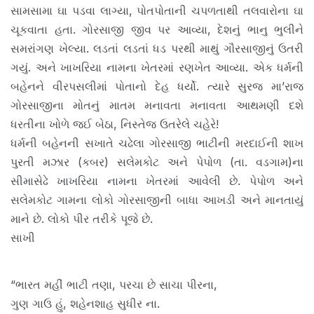
સામસામા ઘા પડવા લાગ્યા, પોતપોતાની ચપળતાથી તલવારોના ઘા
ચૂકવાતા હતા. ગોરસાજી જીવ પર આવ્યા, દેશનું ભાનુ ભુલીને
સમરાંગણ ખેલ્યા. લડતાં લડતાં ધડ પરથી માથું ગૌરસાજીનું ઉતરી
ગયું. અને ખાખરિયા નામના ખેતરમાં રણખેત આવ્યા. એક ધર્મની
બહેનને વીરપસલીમાં પોતાનો દેહ ધર્યો. ત્યારે સુરજ મા’રાજ
ગોરસાજીના મોતનું માતમ મનાવતા મનાવતા આથમણી દશે
ધરતીના ખોળે જઈ બેઠા, નિસ્તેજ ઉતરેલે ચહેરે!
ધર્મની બહેનની સખાતે ચઢેલા ગોરસાજી ભાટીની મરદાઈની શાખ
પુરતી મઝાર (કબર) સલેમકોટ અને પેપોળ (તા. વડગામ)ના
સીમાસેઢે ખાખરિયા નામના ખેતરમાં આવેલી છે. પેપોળ અને
સલેમકોટ ગામના લોકો ગોરસાજીની બાધા આખડી અને માનતાયું
માને છે. લોકો પીર તરીકે પૂજે છે.
સાખી
“ભારત મહીં ભાટી તણા, પરચા છે સાચા પીરના,
ગુણ ગાઉ હું, શહેનશાહ સુધીર ના.