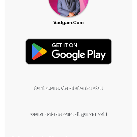
Vadgam.Com
મેળવો વડગામ.કોમ ની મોબાઈલ એપ !
અમારા નવીનત્તમ બ્લોગ ની મુલાકાત કરો !