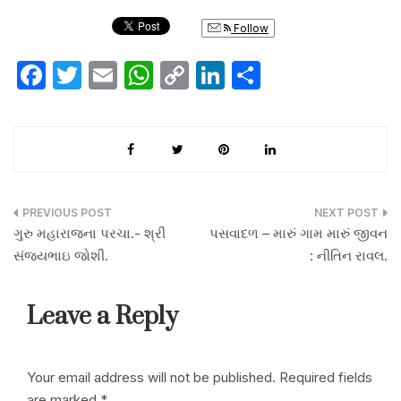
Follow
F
T
E
W
C
Li
S
a
w
m
h
o
n
h
c
itt
ail
at
p
k
ar
e
er
s
y
e
e
b
A
Li
dI
o
p
n
n
Post
ગુરુ મહારાજના પરચા.- શ્રી
પસવાદળ – મારું ગામ મારું જીવન
o
p
k
navigation
સંજયભાઇ જોશી.
: નીતિન રાવલ.
k
Leave a Reply
Your email address will not be published.
Required fields
are marked
*