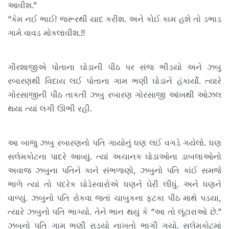
આવીશ.”
“કેમ નઈ ભાઈ! જરૂરથી યાદ કરીશ. અને કોઈ કામ હશે તો ડભાડ
ગામે વાવડ મોકલાવીશ.!!
ગૌરશાજીએ પોતાના ઘોડાની પીઠ પર સંજ ભીડયો અને ઝબુ
રબારણથી વિદાય લઈ પોતાના ગામ ભણી ઘોડાને હંકાર્યો. ત્યારે
ગોરસાજીની પીઠ તાકતી ઝબુ રબારણ ગોરસાજી આંખથી ઓઝલ
થયા ત્યાં લગી ઊભી રહી.
આ બાજુ ઝબુ રબારણનો પતિ ગાયોનું ધણ લઈ વગડે ગયેલો. ધણ
સલેમકોટના પાદરે આવ્યું. ત્યાં અચાનક ઘોડાઓના ડાબલાઓનો
અવાજ ઝબુના પતિને કાને સંભળાણો, ઝબુનો પતિ કાંઈ સમજે
ભાળે ત્યાં તો પંદરેક ઘોડેસ્વારોએ ધણને ઘેરી લીધું. અને ધણને
વાળ્યું. ઝબુનો પતિ રોકવા જતાં ચાબુકના ફટકા પીઠ માથે પડયા,
ત્યારે ઝબુનો પતિ ભાગ્યો. તેને ભાન થયું કે “આ તો લૂંટારાઓ છે.”
ઝબુનો પતિ ગામ ભણી રાડયો નાખતો ભાગી ગયો. સલેમકોટમાં