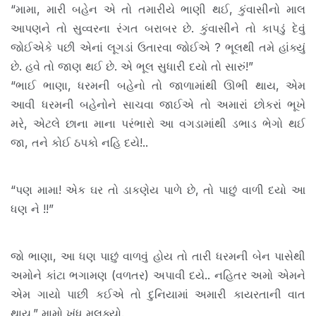
“મામા, મારી બહેન એ તો તમારીયે ભાણી થઈ, કુંવાસીનો માલ
આપણને તો સુવ્વરના રંગત બરાબર છે. કુંવાસીને તો કાપડું દેવું
જોઈએકે પછી એનાં લૂગડાં ઉતારવા જોઈએ ? ભૂલથી તમે હાંક્યું
છે. હવે તો જાણ થઈ છે. એ ભૂલ સુધારી દયો તો સારું!”
“ભાઈ ભાણા, ધરમની બહેનો તો જાળામાંથી ઊભી થાય, એમ
આવી ધરમની બહેનોને સાચવા જાઈએ તો અમારાં છોકરાં ભૂખે
મરે, એટલે છાના માના પરંભારો આ વગડામાંથી ડભાડ ભેગો થઈ
જા, તને કોઈ ઠપકો નહિ દયે!..
“પણ મામા! એક ઘર તો ડાકણેય પાળે છે, તો પાછું વાળી દયો આ
ધણ ને !!”
જો ભાણા, આ ધણ પાછું વાળવું હોય તો તારી ધરમની બેન પાસેથી
અમોને કાંટા ભગામણ (વળતર) અપાવી દયે.. નહિતર અમો એમને
એમ ગાયો પાછી કઈએ તો દુનિયામાં અમારી કાયરતાની વાત
થાય.” મામો ખંધુ મલક્યો.