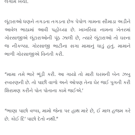
લગામ ખેંચી.
લૂંટારાઓ ધણને તગડતા તગડતા છેક પેપોળ ગામના સીમાડા અડીને
આવેલ ભાઠામાં આવી પહોંચ્યા છે. ખાખરિયા નામના ખેતરમાં
ગોરસાજીએ લૂંટારાઓની પૂંઠ ઝાલી છે, ત્યારે લૂંટારાઓ તો ઘરના
જ નીકળ્યા. ગોરસાજી ભાટીના સગા મામાનું ધાડું હતું. મામાને
ભાળી ગોરસાજીએ વિનંતી કરી.
“મામા તમે ભારે ભૂંડી કરી. આ ગાયો તો મારી ધરમની બેન ઝબુ
રબારણની છે. તો પાછી વાળો અને ઓપણ તેના ઘેર જઈ પુગતી કરી
શિરામણ કરીને પોત પોતાના કામે જઈએ.’
“ભાણા પાછો વળ્ય, મામો જેના પર હાથ મારે છે, ઈ માલ હજમ કરે
છે. કોઈ દિ’ પાછો દેતો નથી.”