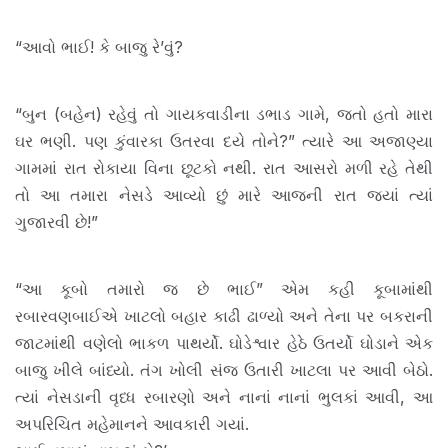
“આવો ભાઈ! કે બાજુ રે’વું?
“બુન (બહેન) રહેવું તો ગાયકવાડીના ડભાડ ગામે, જતો હતો મારા
ઘર ભણી. પણ કુંવારકા ઉતરવા દયે તોને?” ત્યારે આ અજાણ્યા
ગામમાં રાત રોકાયા વિના છૂટકો નથી. રાત આસરો મળી રહે તેથી
તો આ તમારા નેસડે આવ્યો છું મારે આજની રાત જ્યાં ત્યાં
ગુજારવી છે!”
“આ કૂબો તમારો જ છે ભાઈ” એમ કહી કૂબામાંથી
રબારવણબાઈએ ખાટલો બહાર કાઢી ઢાળ્યો અને તેના પર બકરાની
જાટમાંથી વણેલો ભાકળ પાથર્યો. ઘોડેશ્વાર હેઠે ઉતર્યો ઘોડાને એક
બાજુ ખીલે બાંધ્યો. તંગ ખોલી સંજ ઉતારી ખાટલા પર આવી બેઠો.
ત્યાં નેસડાની વૃધ્ધ રબારણો અને નાનાં નાનાં ભુલકાં આવી, આ
અપરિચિત મહેમાનને આવકારી ગયાં.