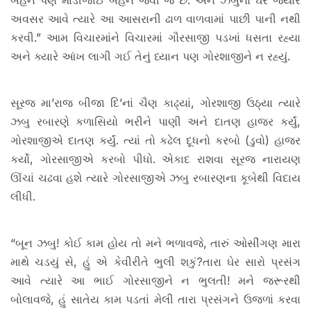
બહેન પણ માડીજાઈ બહેન જેવી જ છે. અને ઝબુના ઘેર જ્યારે
અવસર આવે ત્યારે આ આસરાની ઢાળ વાળવામાં પાછી પાની નથી
કરવી.” આમ વિચારમાંને વિચારમાં ગૌરસાજી પડખાં ધસતા રહ્યા
અને ક્યારે આંખ લાગી ગઈ તેનું ધ્યાન પણ ગોરશાજીને ન રહ્યું.
સૂરજ મા’રાજ બીજા દિ’નાં ચૈણ કાઢ્યાં, ગોરશાજી ઉઠ્યા ત્યારે
ઝબુ રબારણે કળાસિયો ભરીને પાણી અને દાતણ હાજર કર્યું,
ગોરશાજીએ દાતણ કર્યું. ત્યાં તો કઢેલ દૂધનો કરબો (ડુવો) હાજર
કર્યો, ગોરસાજીએ કરબો પીધો. એકાદ રાશવા સૂરજ નારાયણ
ઊંચાં ચઢવા હશે ત્યારે ગોરસાજીએ ઝબુ રબારણના કૂબેથી વિદાય
લીધી.
“બૂન ઝબુ! કોઈ કામ હોય તો મને ભળાવજે, તારું ઓસીંગણ મારા
માથે ચડયું સે, હું એ કેવીરીતે ભુલી શકું?તારા ઘેર સારો પ્રસંગ
આવે ત્યારે આ ભાઈ ગોરસાજીને ન ભુલતી! મને જરૂરથી
બોલાવજે, હું સાતેય કામ પડતાં મેલી તારા પ્રસંગને ઉજળાં કરવા