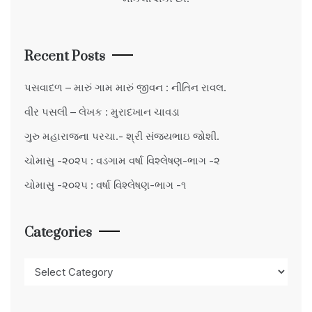
Recent Posts
પસવાદળ – મારું ગામ મારું જીવન : નીતિન રાવલ.
વીર પસલી – લેખક : મુરાદખાન ચાવડા
ગુરુ મહારાજના પરચા.- શ્રી સંજયભાઇ જોશી.
ચોમાસુ -૨૦૨૫ : વડગામ વર્ષા વિશ્લેષણ-ભાગ -૨
ચોમાસુ -૨૦૨૫ : વર્ષા વિશ્લેષણ-ભાગ -૧
Categories
Categories