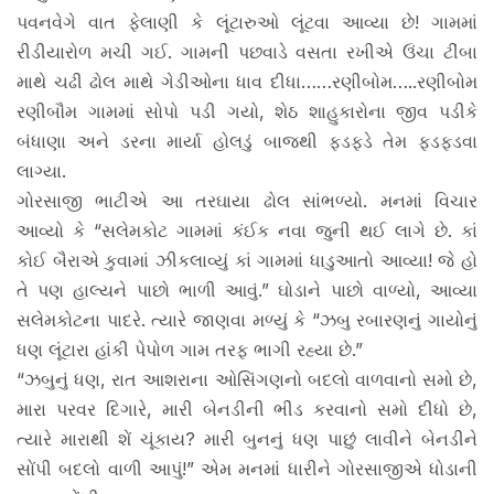
પવનવેગે વાત ફેલાણી કે લૂંટારુઓ લૂંટવા આવ્યા છે! ગામમાં
રીડીયારોળ મચી ગઈ. ગામની પછવાડે વસતા રખીએ ઉંચા ટીંબા
માથે ચઢી ઢોલ માથે ગેડીઓના ધાવ દીધા……રણીબોમ…..રણીબોમ
રણીબૌમ ગામમાં સોપો પડી ગયો, શેઠ શાહુકારોના જીવ પડીકે
બંધાણા અને ડરના માર્યા હોલડું બાજથી ફડફડે તેમ ફડફડવા
લાગ્યા.
ગોરસાજી ભાટીએ આ તરઘાયા ઢોલ સાંભળ્યો. મનમાં વિચાર
આવ્યો કે “સલેમકોટ ગામમાં કંઈક નવા જુની થઈ લાગે છે. કાં
કોઈ બૈરાએ કુવામાં ઝીકલાવ્યું કાં ગામમાં ધાડુઆતો આવ્યા! જે હો
તે પણ હાલ્યને પાછો ભાળી આવું.” ઘોડાને પાછો વાળ્યો, આવ્યા
સલેમકોટના પાદરે. ત્યારે જાણવા મળ્યું કે “ઝબુ રબારણનું ગાયોનું
ધણ લૂંટારા હાંકી પેપોળ ગામ તરફ ભાગી રહ્યા છે.”
“ઝબુનું ધણ, રાત આશરાના ઓસિંગણનો બદલો વાળવાનો સમો છે,
મારા પરવર દિગારે, મારી બેનડીની ભીડ કરવાનો સમો દીધો છે,
ત્યારે મારાથી શેં ચૂંકાય? મારી બુનનું ધણ પાછું લાવીને બેનડીને
સોંપી બદલો વાળી આપું!” એમ મનમાં ધારીને ગોરસાજીએ ધોડાની