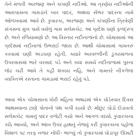
નોંધપાત્ર
તેને મળતી અરજણ અને કાપણી નદીઓ. આ ત્રણેય નદીઓની
ઘટનાઓ
આસપાસના ગામડાંને બાર પાદર, અથવા સેંભર પાદરના નામે
,
ઓળખવામાં આવે છે. કુંવારકા, અરજણા અને કાંપણીના ત્રિવેણી
વડગામનો
ઇતિહાસ
સંગમના મુખ પાસે વસેલું ગામ સલેમકોટ. આ પ્રદેશ ઘણો ફળદ્રુપ
,
છે. અને રળિયામણો છે. આ વિસ્તાર નદીનાળાંનો છે. ચોમાસામાં આ
વ્યક્તિ-
પ્રદેશમાં નદીનાળાં ઉભરાઈ જાય છે. આથી ચોમાસામાં ગામતરું
વિશેષ
કરવામાં ઘણી અડચણ રહેતી. ક્યારે અરવલ્લીની ડુંગરમાળના
ઉપરવાસમાં ભારે વરસાદ પડે અને ક્યા સમયે નદીનાળામાં પુરના
લોઢ ચઢી આવે તે કહી શકાય નહિ. અને ગામતરે નીકળેલા
વ્યક્તિએ રસ્તાના ગામડામાં ભરાઈ રહેવું પડે.
આવા એક ચોમાસાના ધોરી મહિના અષાઢમાં એક ઘોડેસ્વાર દિવસ
આથમવાના ટાણે પોતાનો પંથ કાપી રહ્યો છે. મોંછુટ ઘોડો દોડાવતો
સલેમકોટ ગામનું પાદર વળોટી ગયો અને આગળ વધ્યો. કુંવારકાના
કાંઠે આવ્યો, અને આંખ ઉપર હાથનું નેજવું કરી કુંવારકાના પહોળા
વિશાળ પટ તરફ નજર નોંધી- ભાળ્યું તો કુંવારકામાં ઘોડાપૂર ઊમટી