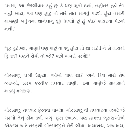
“મામા, આ છેલ્લીવાર કહું છું કે ધણ મૂકી દયો, નહીતર હવે રંગ
નહીં ખાય, આ ધણ હાટું તો મારે મોત માગવું પડશે, હુંયે તમારી
માજણી બહેનના થાનેલાનું દૂધ ધાવ્યો છું હું કોઈ કાયરના પેટનો
નથી.”
“દૂર હટીજા, ભાણા! ધણ પાછું વાળવુ હોય તો થા માટી! ને સે તારામાં
હિંમત? ધણને રોકી તો જો? પછી ખબરો પડશે!!”
ગોરસાજી ધખી ઉઠ્યા, આંખો લાલ થઈ. અને ડિલ માથે રોષ
વ્યાપ્યો, સડપ કરતીક તલવાર તાણી. મામા ભાણેજે સામસામે
માંડયું કમઠાણ.
ગોરસાજી તલવાર ફેરવવા લાગ્યા. ગોરસાજીની તલવારના ઝપટે જે
ચઢયો તેનું ઢીમ ઢળી ગયું. છુટા છવાયા પણ હાકતા લૂંટારાઓએ
એકદમ ચારે તરફથી ગોરસાજીને ઘેરી લીધા, ખચાખચ, ખચાખચ,