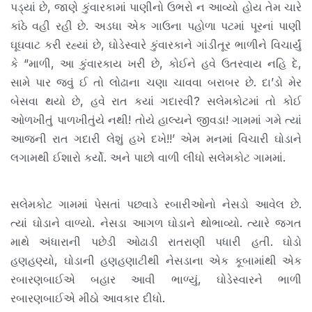
પડ્યાં છે, જાણે કુંવારકામાં પાણીનો ઉભરો ન આવ્યો હોય તેમ ચારે
કાંઠે વહી રહી છે. અડધા એક ગાઉના પહોળા પટમાં પૂરનાં પાણી
ઘૂઘવાટ કરી રહ્યાં છે, ઘોડેસ્વારે કુંવારકાને ગાંડીતૂર ભાળીને વિચાર્યું
કે “માળી, આ કુંવારકાય ખરી છે, કોઈને હવે ઉતરવાય નહિ દે,
સામે પાર જવું ઈ તો લોઢાના ચણા ચાવવા બરાબર છે. દા’ડો મેર
બેસવા થયો છે, હવે રાત કયાં ગદારવી? સલેમકોટમાં તો કોઈ
ઓળખીતું પાળખીતુંયે નથી! તોયે હાલ્યને જીવડા! ગામમાં ગમે ત્યાં
આજની રાત ગદારી લેશું હખે દખે!!’ એમ મનમાં વિચારી ઘોડાને
લગામથી ઈશારો કર્યો. અને પાછો વાળી લીધો સલેમકોટ ગામમાં.
સલેમકોટ ગામમાં પેસતાં પછવાડે રબારીઓનો નેસડો આવેલ છે.
ત્યાં ઘોડાને વાળ્યો. નેસડા આગળ ઘોડાને થોભાવ્યો. ત્યારે જગત
માથે અંધારાની પછેડી ઓઢાડી રાતરાણી પધારી હતી. ઘોડો
હણહણ્યો, ઘોડાની હણહણાટીથી નેસડાના એક કૂબામાંથી એક
રબારણબાઈએ બહાર આવી ભાળ્યું, ઘોડેસ્વારને ભાળી
રબારણબાઈએ મીઠો આવકાર દીધો.