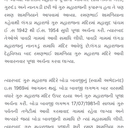
ગુરુદંડ અને નાનકડી છરી જે ગુરુ મહારાજની કૃપારૂપ હતા તે પણ
રમણ શામળિયાને આપવામાં આવ્યા. રમણભાઈ શામળિયાના
કહેવાથી લંગડા મહારાજે ગુરુ મહારાજના મંદિરમાં મહાસુદ પાંચમ
ઈ .સ 1942 થી ઈ.સ. 1954 સુધી પૂજા અર્ચના કરી. ત્યારબાદ
તેઓએ પાવઠી ગામમાં આવી સમાધિ લીધી. પાવઠી ગામમાં લંગડા
મહારાજનું નાનકડું સમાધિ મંદિર આવેલું છે.લંગડા મહારાજના
દેહવિલય બાદ રમણભાઈ શામળિયા ગુરુ મહારાજ મંદિરે આવી
અવારનવાર પૂજા અર્ચના કરવા લાગ્યા.
ત્યારબાદ ગુરુ મહારાજ મંદિરે બોડા બાવજીનું (સ્વામી અભેદાનંદ)
ઇ.સ 1969માં આગમન થયું. બોડા બાવજી લગભગ બાર વરસથી
વધારે ગુરુ મહારાજ મંદિર ઉપર રહ્યા અને ગુરુ મહારાજની પૂજા
અર્ચના કરી. બોડા બાવજી લગભગ 17/07/1981ની સાલમાં ગુરુ
પર્વતની તળેટીમાં આવી કરમાવાદ ગામમાં રહેવા લાગ્યા અને
અત્યારે જ્યાં બોડા બાવજીની સમાધિ છે ત્યાં મહાસમાધિ લીધી.
ત્યારબાદ ગુરુ મહારાજના પુજારી શ્રી રમણ શામળિયા ગુરુ