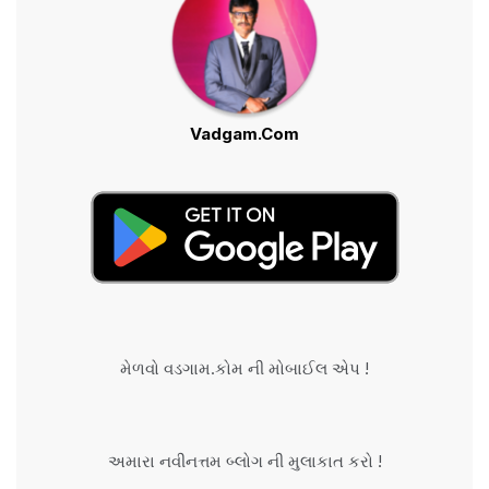
Vadgam.Com
મેળવો વડગામ.કોમ ની મોબાઈલ એપ !
અમારા નવીનત્તમ બ્લોગ ની મુલાકાત કરો !