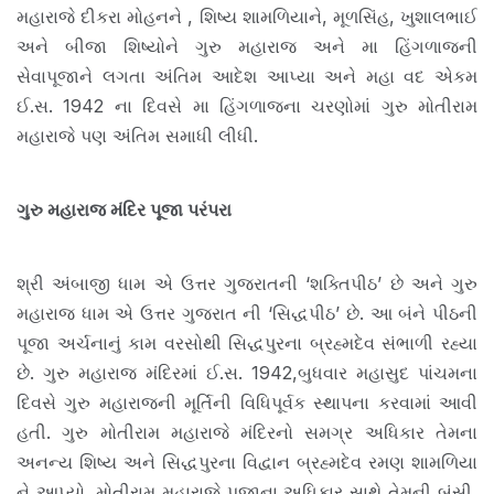
મહારાજે દીકરા મોહનને , શિષ્ય શામળિયાને, મૂળસિંહ, ખુશાલભાઈ
અને બીજા શિષ્યોને ગુરુ મહારાજ અને મા હિંગળાજની
સેવાપૂજાને લગતા અંતિમ આદેશ આપ્યા અને મહા વદ એકમ
ઈ.સ. 1942 ના દિવસે મા હિંગળાજના ચરણોમાં ગુરુ મોતીરામ
મહારાજે પણ અંતિમ સમાધી લીધી.
ગુરુ મહારાજ મંદિર પૂજા પરંપરા
શ્રી અંબાજી ધામ એ ઉત્તર ગુજરાતની ‘શક્તિપીઠ’ છે અને ગુરુ
મહારાજ ધામ એ ઉત્તર ગુજરાત ની ‘સિદ્ધપીઠ’ છે. આ બંને પીઠની
પૂજા અર્ચનાનું કામ વરસોથી સિદ્ધપુરના બ્રહ્મદેવ સંભાળી રહ્યા
છે. ગુરુ મહારાજ મંદિરમાં ઈ.સ. 1942,બુધવાર મહાસુદ પાંચમના
દિવસે ગુરુ મહારાજની મૂર્તિની વિધિપૂર્વક સ્થાપના કરવામાં આવી
હતી. ગુરુ મોતીરામ મહારાજે મંદિરનો સમગ્ર અધિકાર તેમના
અનન્ય શિષ્ય અને સિદ્ધપુરના વિદ્વાન બ્રહ્મદેવ રમણ શામળિયા
ને આપ્યો. મોતીરામ મહારાજે પૂજાના અધિકાર સાથે તેમની બંસી,