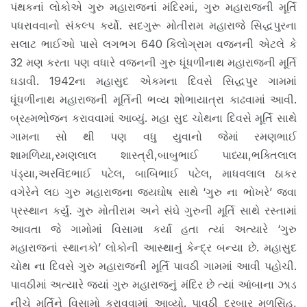
પંથકનાં લોકોએ ગુરુ મહારાજનાં મંદિરમાં, ગુરુ મહારાજની મૂર્તિ
પધરાવવાનો સંકલ્પ કર્યો. સદગુરૂ મોતીરામ મહારાજે સિદ્ધપુરના
સલાટ ભાઈઓ પાસે લગભગ 640 કિલોગ્રામ વજનની એટલે કે
32 મણ કરતા પણ વધારે વજનની ગુરુ ધૂંધળીનાથ મહારાજની મૂર્તિ
ઘડાવી. 1942ના મહાસુદ એકમના દિવસે સિદ્ધપુર ગામમાં
ધૂંધળીનાથ મહારાજની મૂર્તિની ભવ્ય શોભાયાત્રા કાઢવામાં આવી.
બ્રહ્મભોજન કરાવવામાં આવ્યું. મહા સુદ ચોથના દિવસે મૂર્તિ સાથે
ગામના સો થી પણ વધુ યુવાનો જેમાં રમણભાઈ
શામળિયા,રમણલાલ શાસ્ત્રી,બાબુભાઈ પાધ્યા,ભક્તિલાલ
પંડ્યા,અરવિંદભાઈ પટેલ, બાબિભાઈ પટેલ, માધવલાલ ઠાકર
વગેરેને લઇ ગુરુ મહારાજના જયઘોષ સાથે ‘ગુરુ ના ભોખરે’ જવા
પ્રસ્થાન કર્યું. ગુરુ મોતીરામ અને સંઘે ગુરુની મૂર્તિ સાથે રસ્તામાં
આવતા જે ગામોમાં વિસામા કર્યા હતા ત્યાં અત્યારે ‘ગુરુ
મહારાજનાં સ્થાનકો’ લોકોની આસ્થાનું કેન્દ્ર બન્યા છે. મહાસુદ
ચોથ ના દિવસે ગુરુ મહારાજની મૂર્તિ પાવઠી ગામમાં આવી પહોચી.
પાવઠીમાં અત્યારે જ્યાં ગુરુ મહારાજનું મંદિર છે ત્યાં આંબાના ઝાડ
નીચે મૂર્તિને વિસામો કરાવવામાં આવ્યો. પાવઠી દરબાર મૂળસિંહ,