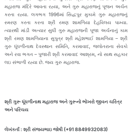
મહારાજ મંદિરે આવતા રહ્યા, અને ગુરુ મહારાજનું પૂજન અર્ચન
કરતા રહ્યા. લગભગ 1996માં સિદ્ધપુર મુકામે ગુરુ મહારાજનું
સ્મરણ કરતા કરતા શ્રી રમણ શામળિયા દેહવિલય પામ્યા.
ત્યારથી માંડી અત્યાર સુધી ગુરુ મહારાજની પૂજા અર્ચનાનું કામ
શ્રી રમણ શામળિયાના સુપુત્ર શ્રી મહેશભાઈ શામળિયા – શ્રી
ગુરુ ધૂંધળીનાથ દેવસ્થાન સમિતિ, કરમાવાદ, જલોતરાના સેવકો
અને રવા ભગત – પુજારી શ્રી કરમાવાદ આશ્રમ, નો સાથ સહકાર
લઇ સંભાળી રહ્યા છે. જય ગુરુ મહારાજ.
શ્રી ગુરૂ ધૂંધળીનાથ મહારાજ અને ગુરૂનો ભોખરો જીવન ચરિત્ર
અને પરિચય
લેખંકર્તા : શ્રી સંજયભાઇ જોષી (+91 8849932083)