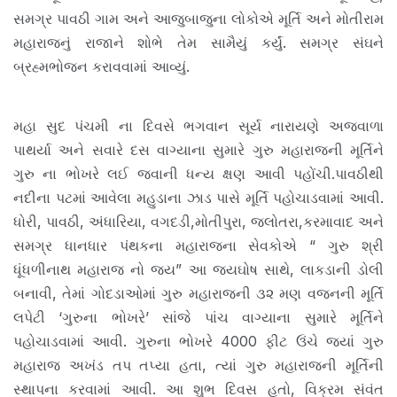
સમગ્ર પાવઠી ગામ અને આજુબાજુના લોકોએ મૂર્તિ અને મોતીરામ
મહારાજનું રાજાને શોભે તેમ સામૈયું કર્યું. સમગ્ર સંઘને
બ્રહ્મભોજન કરાવવામાં આવ્યું.
મહા સુદ પંચમી ના દિવસે ભગવાન સૂર્ય નારાયણે અજવાળા
પાથર્યા અને સવારે દસ વાગ્યાના સુમારે ગુરુ મહારાજની મૂર્તિને
ગુરુ ના ભોખરે લઈ જવાની ધન્ય ક્ષણ આવી પહોંચી.પાવઠીથી
નદીના પટમાં આવેલા મહુડાના ઝાડ પાસે મૂર્તિ પહોચાડવામાં આવી.
ધોરી, પાવઠી, અંધારિયા, વગદડી,મોતીપુરા, જલોતરા,કરમાવાદ અને
સમગ્ર ધાનધાર પંથકના મહારાજના સેવકોએ “ ગુરુ શ્રી
ધૂંધળીનાથ મહારાજ નો જય” આ જયઘોષ સાથે, લાકડાની ડોલી
બનાવી, તેમાં ગોદડાઓમાં ગુરુ મહારાજની ૩૨ મણ વજનની મૂર્તિ
લપેટી ‘ગુરુના ભોખરે’ સાંજે પાંચ વાગ્યાના સુમારે મૂર્તિને
પહોચાડવામાં આવી. ગુરુના ભોખરે 4000 ફીટ ઉંચે જ્યાં ગુરુ
મહારાજ અખંડ તપ તપ્યા હતા, ત્યાં ગુરુ મહારાજની મૂર્તિની
સ્થાપના કરવામાં આવી. આ શુભ દિવસ હતો, વિક્રમ સંવંત