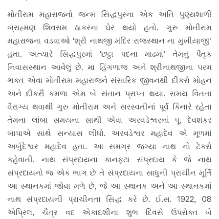
મોતીરામ મહારાજનો જન્મ સિદ્ધપુરના એક અતિ પુણ્યશાળી
બ્રાહ્મણ શિવરામ ઠાકરના ઘેર થયો હતો. ગુરુ મોતીરામ
મહારાજના વડવાઓ ‘શ્રી નાથજી મંદિર રાજસ્થાન ના મુખીયાજી’
હતા. અત્યારે સિદ્ધપુરમાં ‘છટ્ઠા પદના માઢમાં’ તેમનું પૈતૃક
નિવાસસ્થાન આવેલું છે. મા હિંગળાજ અને શ્રીનાથજીના પરમ
ભક્ત એવા મોતીરામ મહારાજને સંસારિક જીવનથી દીકરો મોહન
અને દીકરી કમળા એમ બે સંતાન પ્રાપ્ત થયા. સમય વિતતા
વૈરાગ્ય થવાથી ગુરુ મોતીરામ અને સરસ્વતીનાં પૂર્વ કિનારે રહેતા
તેમના લાંબા સમયના સાથી એવા અરવડેશ્વરનાં પૂ. દેવશંકર
બાપાએ સાથે સન્યાસ લીધો. અરવડેશ્વર મહાદેવ એ મૂળમાં
અર્બુદેશ્વર મહાદેવ હતા. આ સમગ્ર જગ્યા નાથ નો ટેકરો
કહેવાતી. નાથ સંપ્રદાયના કાનફટા સંપ્રદાય કે જે નાથ
સંપ્રદાયનો જ એક ભાગ છે તે સંપ્રદાયના સાધુની પ્રાચીન મૂર્તિ
આ સ્થાનકમાં જોવા મળે છે, જે આ સ્થાનક અને આ સ્થાનકમાં
નાથ સંપ્રદાયની પ્રાચીનતા સિદ્ધ કરે છે. ઈ.સ. 1922, 08
એપ્રિલ, ચૈત્ર વદ એકાદશીના શુભ દિવસે ઉપરોક્ત બે