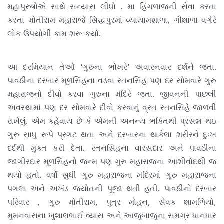
મહાપુરુષોએ સાથે સન્યાસ લીધો . મા હિંગળાજની સેવા કરતા
કરતા મોતીરામ મહારાજે સિદ્ધપુરમાં વ્યાયામશાળા, ગૌશાળા વગેરે
લોક ઉપયોગી કામ શરૂ કર્યા.
આ દરમિયાન તેઓ ‘ગુરુના ભોખરે’ અવારનવાર દર્શને જતા.
પાવઠીના દરબાર મૂળસિંહના વડવા રતનસિંહ પણ દર સોમવારે ગુરુ
મહારાજનો દીવો કરવા ગુરુના મંદિરે જતા. જીવનની પાછલી
અવસ્થામાં પણ દર સોમવારે દીવો કરવાનું વ્રત રતનસિંહે જાળવી
રાખેલું. એમ કહેવાય છે કે એમની અનન્ય ભક્તિથી પ્રસન્ન થઇ
ગુરુ સાધુ રૂપે પ્રગટ થતા અને દરબારના થાકેલા શરીરને દુઃખ
દર્દથી મુક્ત કરી દેતા. રતનસિંહના વારસદાર અને પાવઠીના
જાગીરદાર મૂળસિંહનો જન્મ પણ ગુરુ મહારાજના આશીર્વાદથી જ
થયો હતો. વર્ષો સુધી ગુરુ મહારાજના મંદિરમાં ગુરુ મહારાજના
પગલા અને અખંડ જ્યોતની પૂજા થતી હતી. પાવઠીનો દરબાર
પરિવાર , ગુરુ મોતીરામ, પુત્ર મોહન, સેવક શામળિયો,
મુમનવાસના ખુશાલભાઈ વ્યાસ અને આજુબાજુના સમગ્ર ધાનધાર