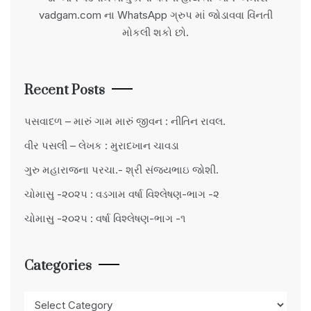
vadgam.com ના WhatsApp ગ્રુપ માં જોડાવવા વિંનતી
મોકલી શકો છો.
Recent Posts
પસવાદળ – મારું ગામ મારું જીવન : નીતિન રાવલ.
વીર પસલી – લેખક : મુરાદખાન ચાવડા
ગુરુ મહારાજના પરચા.- શ્રી સંજયભાઇ જોશી.
ચોમાસુ -૨૦૨૫ : વડગામ વર્ષા વિશ્લેષણ-ભાગ -૨
ચોમાસુ -૨૦૨૫ : વર્ષા વિશ્લેષણ-ભાગ -૧
Categories
Categories