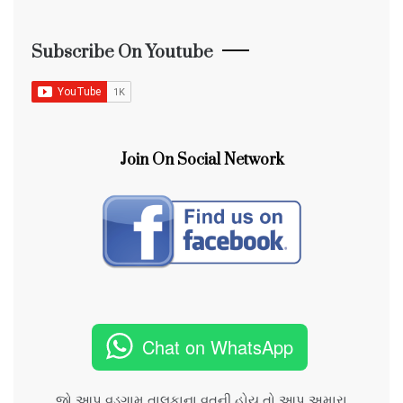
Subscribe On Youtube
Join On Social Network
Chat on WhatsApp
જો આપ વડગામ તાલુકાના વતની હોય તો આપ અમારા