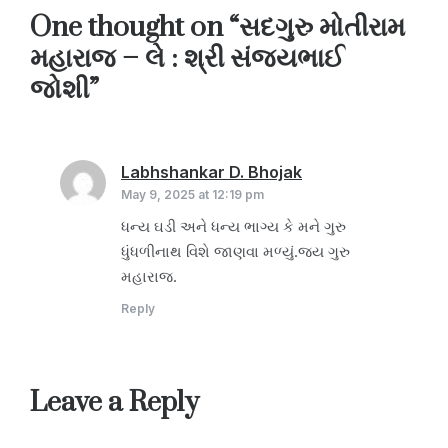
One thought on “
સદગુરુ મોતીરામ
મહારાજ – લે : શ્રી સંજયભાઈ
જોશી
”
Labhshankar D. Bhojak
says:
May 9, 2025 at 12:19 pm
ધન્ય ઘડી અને ધન્ય ભાગ્ય કે મને ગુરુ
ધુંધળીનાથ વિશે જાણવા મળ્યું.જય ગુરુ
મહારાજ.
Reply
Leave a Reply