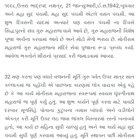
૧૯૯૮,ઉત્તરા ભાદ્રપદ નક્ષત્ર, 21 જાન્યુઆરી,ઈ.સ.1942,બુધવાર
અને મહા સુદ પંચમી. મહા સુદ પંચમી એટલે વસંત પંચમી. આ
શુભ દિવસની યાદમાં અત્યારે પણ વસંત પંચમી ના દિવસે
સિદ્ધપુરનો સંઘ ગુરુ મહારાજ ધામે આવે છે, ગુરુ મહારાજની વિશેષ
પૂજા અર્ચના કરવામાં આવે છે અને મોટો મેળો ભરાય છે. મોતીરામ
મહારાજે ગુરુ મહારાજના મંદિરે સેવા પુજાના રૂડા પ્રબંધ કર્યા.
આવેલા ભક્તોને શીરાનો પ્રસાદ કરી જમાડવામાં આવ્યા.
32 મણ કરતા પણ વધારે વજનની મૂર્તિ ગુરુ પર્વત ઉપર માત્ર સાત
કલ્લાકમાં જ પહોંચી એ પાછળના કારણમાં લોક વાયકા એવું કહે
છે કે આ કાર્ય મોતીરામ મહારાજના સ્વરૂપમાં સ્વયમ ધૂંધળીનાથ
મહારાજે જ પૂર્ણ કર્યું હતું. આ શુભ કાર્યને પૂર્ણ કરવા માટે પાવઠી
દરબાર મૂળસિંહે પોતાના કુટુંબના તમામ બાંધવો અને વડીલોને
એકત્ર કરી મૂર્તિ ઉપર લઇ જવા જંગલ વિસ્તારમાં રસ્તો બનાવ્યો
હતો, આ કાર્ય છ મહિના સુધી ચાલ્યું હતું અને આ કાર્ય મહા સુદ
પંચમી સુધી પૂર્ણ કરવામાં આવ્યું હતું. મૂર્તિ સ્થાપન પછી મોતીરામ