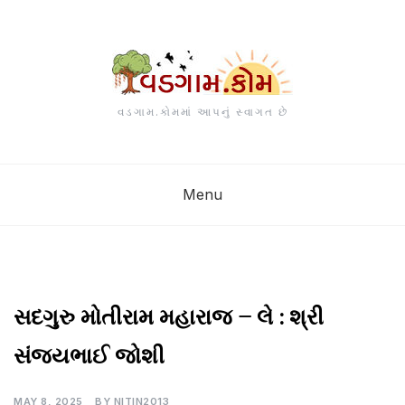
Skip
to
content
વડગામ.કોમમાં આપનું સ્વાગત છે
Menu
UNCATEGORIZED
સદગુરુ મોતીરામ મહારાજ – લે : શ્રી
સંજયભાઈ જોશી
MAY 8, 2025
BY
NITIN2013