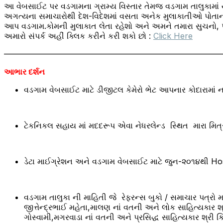
આ વેબસાઈટ પર વડગામના ગ્રામ્ય વિસ્તાર તેમજ વડગામ તાલુકામા
અગત્યના સમાચારોથી દેશ-વિદેશમાં વસતા અનેક મુલાકાતીઓ પોતાની મ
આપ વડગામ.કોમની મુલાકાત લેતા રહેશો અને અમને તમારા સુચનો, 
અમારો સંપર્ક અહીં ક્લિક કરીને કરી શકો છો :
Click Here
———————————————————————————
આભાર દર્શન
વડગામ વેબસાઈટ માટે ડીજીટલ કેમેરો ભેટ આપનાર કોદારામાં 
ટેકનિકલ સહાય માં મદદરૂપ એવા નેધરલેન્ડ સ્થિત મારા મિત્ર
ડેટા માઈગ્રેશન અને વડગામ વેબસાઈટ માટે જુન-૨૦૧૪થી Ho
વડગામ તાલુકા ની માહિતી જે રેફરન્સ બુકો / સમાચાર પત્રો 
જીત્તેન્દ્રભાઈ મહેતા,માલણ નાં વતની અને લોક સાહિત્યકાર શ્
ગોસ્વામી,મગરવાડા નાં વતની અને પ્રસિદ્ધ સાહિત્યકાર શ્રી