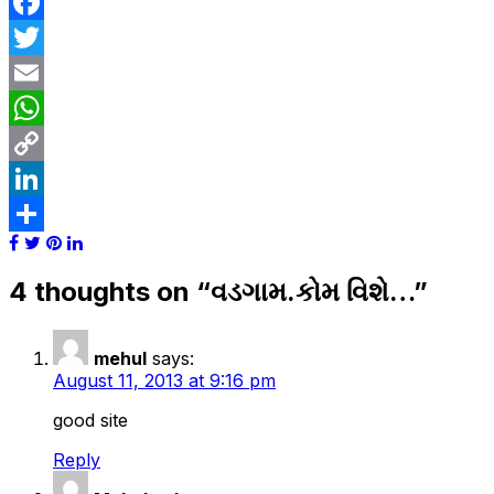
Facebook
Twitter
Email
WhatsApp
Copy
Link
LinkedIn
Share
4 thoughts on “
વડગામ.કોમ વિશે…
”
mehul
says:
August 11, 2013 at 9:16 pm
good site
Reply