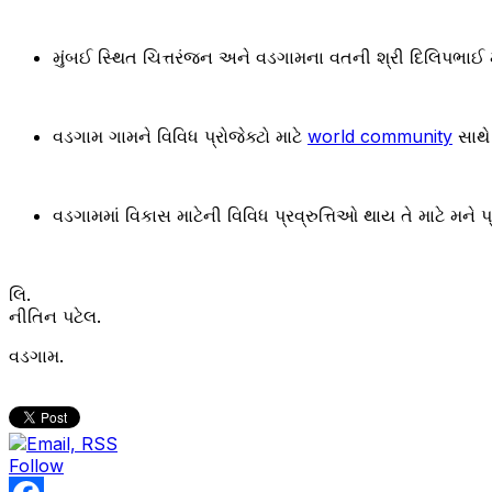
મુંબઈ સ્થિત ચિત્તરંજન અને વડગામના વતની શ્રી દિલિપભાઈ 
વડગામ ગામને વિવિધ પ્રોજેક્ટો માટે
world community
સાથે 
વડગામમાં વિકાસ માટેની વિવિધ પ્રવ્રુત્તિઓ થાય તે માટે મન
લિ.
નીતિન પટેલ.
વડગામ.
Follow