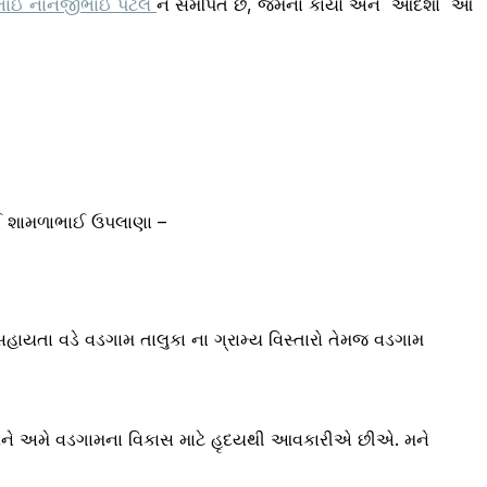
ાભાઈ નાનજીભાઈ પટેલ
ને સમર્પિત છે, જેમના કાર્યો અને આદર્શો આ
ભાઈ શામળાભાઈ ઉપલાણા –
 સહાયતા વડે વડગામ તાલુકા ના ગ્રામ્ય વિસ્તારો તેમજ વડગામ
 સૌને અમે વડગામના વિકાસ માટે હૃદયથી આવકારીએ છીએ. મને