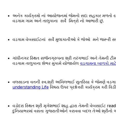
અનેક કાર્યક્રમો નાં આયોજનમાં જેમનો સદા સહકાર મળતો રહ્ય
વડગામ ગામ અને તાલુકાના સર્વે મિત્રો નો આભારી છું.
વડગામ વેબસાઈટનાં સર્વે મુલાકાતીઓ કે જેઓ મને જરૂરી સલ
ગાંધીનગર સ્થિત સર્જનગ્રુપના શ્રી તરંગભાઈ અને તેમની ટી
વડગામ તાલુકાના શેભર મુકામે યોજાયેલ
વડગામના બાળકો માટ
વલસાડના વતની સ્વ.શ્રી અખિલભાઈ સુતરિયા કે જેમણે વડગા
understanding Life
વિષય ઉપર પ્રશ્નોત્તરી કાર્યક્રમ કરી વ
વડોદરા સ્થિત શ્રી મૃગેશભાઈ શાહ દ્વારા તેમની વેબસાઈટ read
દુનિયાભરમાં વસતા ગુજરાતીઓને કરાવવા બદલ તેઓ શ્રીનો આ