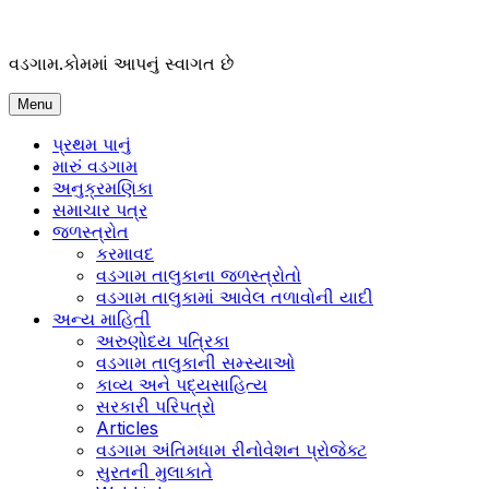
Skip
to
content
વડગામ.કોમમાં આપનું સ્વાગત છે
Menu
પ્રથમ પાનું
મારું વડગામ
અનુક્રમણિકા
સમાચાર પત્ર
જળસ્ત્રોત
કરમાવદ
વડગામ તાલુકાના જળસ્ત્રોતો
વડગામ તાલુકામાં આવેલ તળાવોની યાદી
અન્ય માહિતી
અરુણોદય પત્રિકા
વડગામ તાલુકાની સમ્સ્યાઓ
કાવ્ય અને પદ્યસાહિત્ય
સરકારી પરિપત્રો
Articles
વડગામ અંતિમધામ રીનોવેશન પ્રોજેક્ટ
સુરતની મુલાકાતે