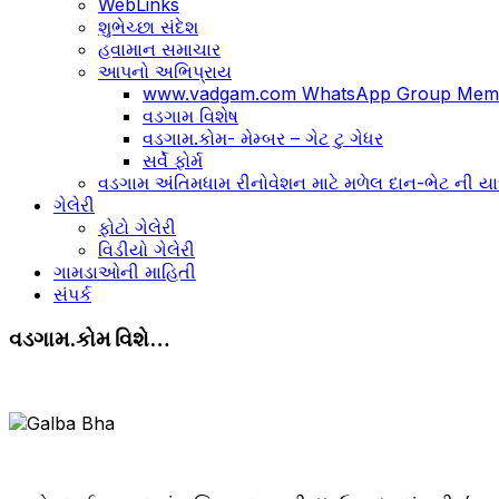
WebLinks
શુભેચ્છા સંદેશ
હવામાન સમાચાર
આપનો અભિપ્રાય
www.vadgam.com WhatsApp Group Memb
વડગામ વિશેષ
વડગામ.કોમ- મેમ્બર – ગેટ ટુ ગેધર
સર્વે ફોર્મ
વડગામ અંતિમધામ રીનોવેશન માટે મળેલ દાન-ભેટ ની યા
ગેલેરી
ફોટો ગેલેરી
વિડીયો ગેલેરી
ગામડાઓની માહિતી
સંપર્ક
વડગામ.કોમ વિશે…