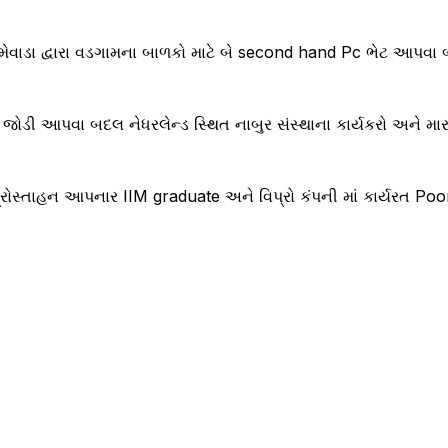
મેવાડા દ્વારા વડગામના બાળકો માટે બે second hand Pc ભેટ આપવા 
જોડી આપવા બદલ નેધરલેન્ડ સ્થિત નાબુર સંસ્થાના કાર્યકરો અને મારા 
ે પ્રોસ્તાહન આપનાર IIM graduate અને વિપ્રો કંપની માં કાર્યરત P