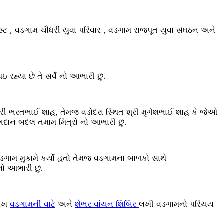
સ્ટ , વડગામ ચૌધરી યુવા પરિવાર , વડગામ રાજપૂત યુવા સંઘઠન અને
યા છે તે સર્વે નો આભારી છું.
્રી ભરતભાઈ શાહ, તેમજ વડોદરા સ્થિત શ્રી મૃગેશભાઈ શાહ કે જેઓ
દાન બદલ તમામ મિત્રો નો આભારી છું.
વડગામ મુકામે કર્યો હતો તેમજ વડગામના બાળકો સાથે
નો આભારી છું.
લેખ
વડગામની વાટે
અને
શેભર વાંચન શિબિર
લખી વડગામનો પરિચય