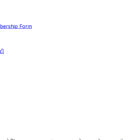
ership Form
દી