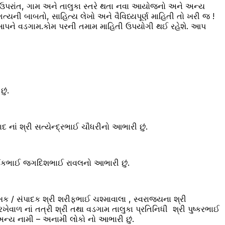
 ઉપરાંત, ગામ અને તાલુકા સ્તરે થતા નવા આયોજનો અને અન્ય
્યની બાબતો, સાહિત્ય લેખો અને વૈવિધ્યપૂર્ણ માહિતી તો ખરી જ !
ે આપને વડગામ.કોમ પરની તમામ માહિતી ઉપયોગી થઈ રહેશે. આપ
ું.
નાં શ્રી સત્યેન્દ્રભાઈ ચૌધરીનો આભારી છું.
્દિકભાઈ જગદિશભાઈ રાવલનો આભારી છું.
ક / સંપાદક શ્રી શરીફભાઈ ચશ્માવાલા , સ્વરાજ્યના શ્રી
ખેવાળ નાં તત્રી શ્રી તથા વડગામ તાલુકા પ્રતિનિધી શ્રી પુષ્કરભાઈ
 અન્ય નામી – અનામી લોકો નો આભારી છું.