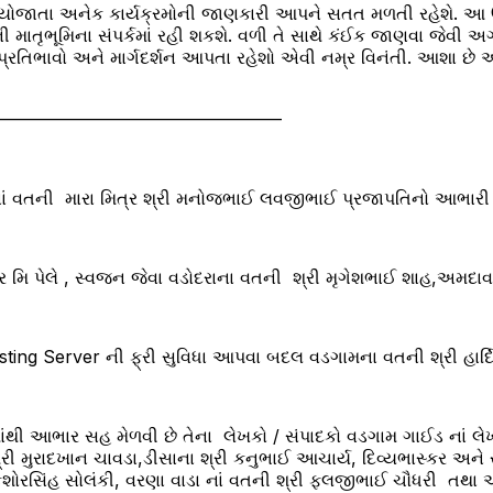
ં યોજાતા અનેક કાર્યક્રમોની જાણકારી આપને સતત મળતી રહેશે. આ
ાતૃભૂમિના સંપર્કમાં રહી શકશે. વળી તે સાથે કંઈક જાણવા જેવી અગત
પ્રતિભાવો અને માર્ગદર્શન આપતા રહેશો એવી નમ્ર વિનંતી. આશા છ
————————————————–
નાં વતની મારા મિત્ર શ્રી મનોજભાઈ લવજીભાઈ પ્રજાપતિનો આભારી છ
 મિ પેલે , સ્વજન જેવા વડોદરાના વતની શ્રી મૃગેશભાઈ શાહ,અમદાવાદ 
sting Server ની ફ્રી સુવિધા આપવા બદલ વડગામના વતની શ્રી હાર
માંથી આભાર સહ મેળવી છે તેના લેખકો / સંપાદકો વડગામ ગાઈડ નાં લેખ
રી મુરાદખાન ચાવડા,ડીસાના શ્રી કનુભાઈ આચાર્ય, દિવ્યભાસ્કર અને ર
 કિશોરસિંહ સોલંકી, વરણા વાડા નાં વતની શ્રી ફલજીભાઈ ચૌધરી તથા