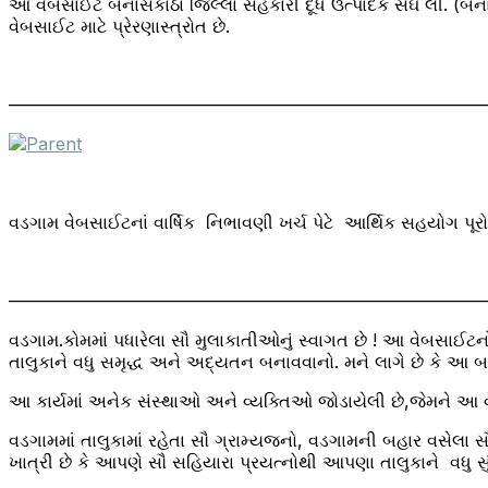
આ વેબસાઈટ બનાસકાંઠા જિલ્લા સહકારી દૂધ ઉત્પાદક સંઘ લી. (બ
વેબસાઈટ માટે પ્રેરણાસ્ત્રોત છે.
———————————————————————————
વડગામ વેબસાઈટનાં વાર્ષિક નિભાવણી ખર્ચ પેટે આર્થિક સહયોગ પૂ
———————————————————————————
વડગામ.કોમમાં પધારેલા સૌ મુલાકાતીઓનું સ્વાગત છે ! આ વેબસાઈટનો
તાલુકાને વધુ સમૃદ્ધ અને અદ્યતન બનાવવાનો. મને લાગે છે કે આ 
આ કાર્યમાં અનેક સંસ્થાઓ અને વ્યક્તિઓ જોડાયેલી છે,જેમને આ 
વડગામમાં તાલુકામાં રહેતા સૌ ગ્રામ્યજનો, વડગામની બહાર વસેલ
ખાત્રી છે કે આપણે સૌ સહિયારા પ્રયત્નોથી આપણા તાલુકાને વધુ સુ