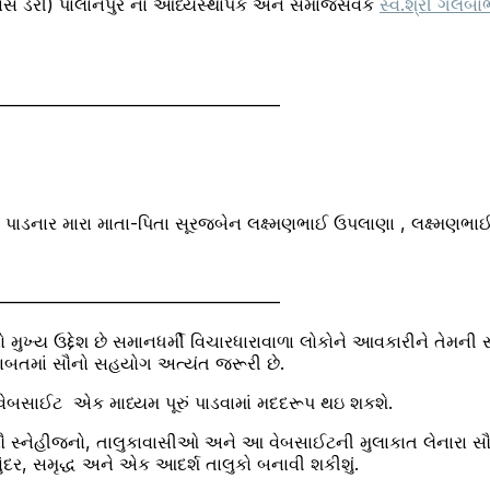
નાસ ડેરી) પાલાનપુર ના આધ્યસ્થાપક અને સમાજસેવક
સ્વ.શ્રી ગલબ
————————————————–
રો પાડનાર મારા માતા-પિતા સૂરજબેન લક્ષ્મણભાઈ ઉપલાણા , લક્ષ્મણ
————————————————–
 મુખ્ય ઉદ્દેશ છે સમાનધર્મી વિચારધારાવાળા લોકોને આવકારીને તેમની
બાબતમાં સૌનો સહયોગ અત્યંત જરૂરી છે.
વેબસાઈટ એક માધ્યમ પૂરું પાડવામાં મદદરૂપ થઇ શકશે.
ા સૌ સ્નેહીજનો, તાલુકાવાસીઓ અને આ વેબસાઈટની મુલાકાત લેનારા
ંદર, સમૃદ્ધ અને એક આદર્શ તાલુકો બનાવી શકીશું.