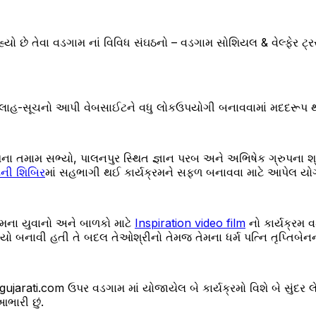
ો છે તેવા વડગામ નાં વિવિધ સંઘઠનો – વડગામ સોશિયલ & વેલ્ફેર ટ્ર
ાહ-સૂચનો આપી વેબસાઈટને વધુ લોકઉપયોગી બનાવવામાં મદદરૂપ થઇ રહ્
મના તમામ સભ્યો, પાલનપુર સ્થિત જ્ઞાન પરબ અને અભિષેક ગ્રુપના શ
ેની શિબિર
માં સહભાગી થઈ કાર્યક્રમને સફળ બનાવવા માટે આપેલ યોગ
મના યુવાનો અને બાળકો માટે
Inspiration video film
નો કાર્યક્રમ 
િડીયો બનાવી હતી તે બદલ તેઓશ્રીનો તેમજ તેમના ધર્મ પત્નિ તૃપ્તિબેન
gujarati.com ઉપર વડગામ માં યોજાયેલ બે કાર્યક્રમો વિશે બે સુંદર 
ભારી છું.