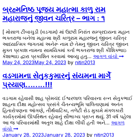
બ્રહ્મનિષ્ઠ પૂજ્ય મહાત્મા કાળુ રામ
મહારાજનું જીવન ચરિત્ર – ભાગ : ૧
[ મોસાળ ટીંબાચુડી (વડગામ) માં ઉછરી નિરાંત સમ્પ્રદાયના મહાન
ભક્તરાજ બનેલા મહાત્મા શ્રી કાળુરામ મહારજનું જીવન ચરિત્ર
આધ્યાત્મિક જગતમાં અનેરૂ નામ છે તેમનુ જીવન ચરિત્ર જીવન
મુક્ત પ્રકાશ નામના સામયિક્માં કર્તા ભક્તરાજ શ્રી કૌશિક્ભાઇ
કેશાભાઇ દ્વારા પ્રકાશિત કરવામાં આવ્યુ હતુ…
આગળ વાંચો
May 24, 2023
May 24, 2023
by
nitin2013
વડગામના સેતુકકુમારનું સંયમના માર્ગે
પ્રયાણ……..!!!
વડગામ રહેવાસી શાહ પ્રેમચંદ ઈશ્વરલાલ પરિવારના રત્ન સેતુકભાઈ
શાહના દીક્ષા મહોત્સવ પ્રસંગે ચૈતન્યભૂમિ પાલિતાણામાં અનંત
હિતારોપણના આંગણે, તીર્થવાટિકા, તળેટી રોડ મુકામે મંગલકારી
કાર્યક્રમોમાં ઊપસ્થિત રહેવાનું સૌભાગ્ય પ્રાપ્ત થયું. 31 વર્ષ પહેલા
આ જ પરિવારમાંથી અતુલ શાહે દીક્ષા લીધી હતી અને…
આગળ
વાંચો
January 28, 2023
January 28, 2023
by
nitin2013