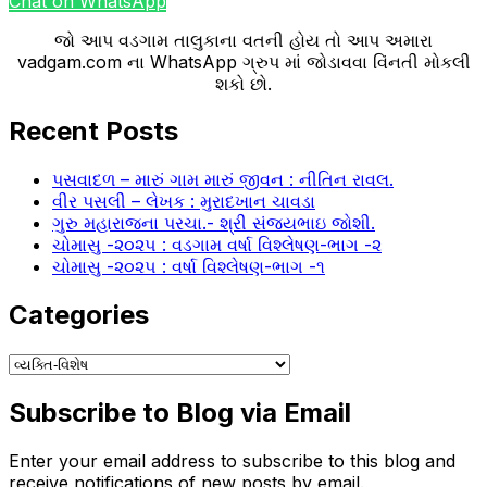
Chat on WhatsApp
જો આપ વડગામ તાલુકાના વતની હોય તો આપ અમારા
vadgam.com ના WhatsApp ગ્રુપ માં જોડાવવા વિંનતી મોકલી
શકો છો.
Recent Posts
પસવાદળ – મારું ગામ મારું જીવન : નીતિન રાવલ.
વીર પસલી – લેખક : મુરાદખાન ચાવડા
ગુરુ મહારાજના પરચા.- શ્રી સંજયભાઇ જોશી.
ચોમાસુ -૨૦૨૫ : વડગામ વર્ષા વિશ્લેષણ-ભાગ -૨
ચોમાસુ -૨૦૨૫ : વર્ષા વિશ્લેષણ-ભાગ -૧
Categories
Categories
Subscribe to Blog via Email
Enter your email address to subscribe to this blog and
receive notifications of new posts by email.