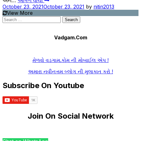
અને…
આગળ વાંચો
October 23, 2021
October 23, 2021
by
nitin2013
View More
Search
for:
Vadgam.Com
મેળવો વડગામ.કોમ ની મોબાઈલ એપ !
અમારા નવીનત્તમ બ્લોગ ની મુલાકાત કરો !
Subscribe On Youtube
Join On Social Network