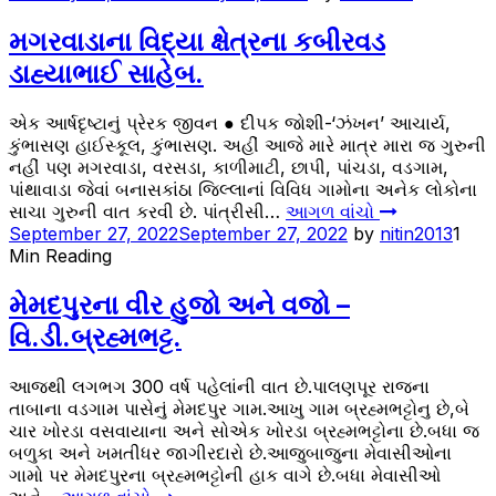
મગરવાડાના વિદ્યા ક્ષેત્રના કબીરવડ
ડાહ્યાભાઈ સાહેબ.
એક આર્ષદૃષ્ટાનું પ્રેરક જીવન ● દીપક જોશી-‘ઝંખન’ આચાર્ય,
કુંભાસણ હાઈસ્કૂલ, કુંભાસણ. અહીં આજે મારે માત્ર મારા જ ગુરુની
નહીં પણ મગરવાડા, વરસડા, કાળીમાટી, છાપી, પાંચડા, વડગામ,
પાંથાવાડા જેવાં બનાસકાંઠા જિલ્લાનાં વિવિધ ગામોના અનેક લોકોના
સાચા ગુરુની વાત કરવી છે. પાંત્રીસી…
આગળ વાંચો
September 27, 2022
September 27, 2022
by
nitin2013
1
Min Reading
મેમદપુરના વીર હુજો અને વજો –
વિ.ડી.બ્રહ્મભટ્ટ.
આજથી લગભગ 300 વર્ષ પહેલાંની વાત છે.પાલણપૂર રાજના
તાબાના વડગામ પાસેનું મેમદપુર ગામ.આખુ ગામ બ્રહ્મભટ્ટોનુ છે,બે
ચાર ખોરડા વસવાયાના અને સોએક ખોરડા બ્રહ્મભટ્ટોના છે.બધા જ
બળુકા અને ખમતીધર જાગીરદારો છે.આજુબાજુના મેવાસીઓના
ગામો પર મેમદપુરના બ્રહ્મભટ્ટોની હાક વાગે છે.બધા મેવાસીઓ