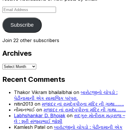
Email
Address
Subscribe
Join 22 other subscribers
Archives
Archives
Recent Comments
Thakor Vikram bhailalbhai
on
બારોટજીનો ચોપડો :
પેઢીનામાની એક સામાજિક પરંપરા.
nitin2013
on
મજાદર નાં રામદેવપીરના મંદિર ની ગાથા…….
નૌમાનભાઈ
on
મજાદર નાં રામદેવપીરના મંદિર ની ગાથા…….
Labhshankar D. Bhojak
on
સદગુરુ મોતીરામ મહારાજ –
લે : શ્રી સંજયભાઈ જોશી
Kamlesh Patel
on
બારોટજીનો ચોપડો : પેઢીનામાની એક