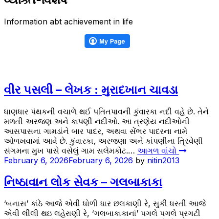
Information abt achievement in life
વીર પસલી – લેખક : મુરાદખાન ચાવડા
ધાણધાર પંથકની વચાળે થઈ પતિતપાવની કુંવારકા નદી વહે છે. તેને
મળતી અરજણ અને કાપણી નદીઓ. આ ત્રણેય નદીઓની
આસપાસના ગામડાંને બાર પાદર, અથવા સેંભર પાદરના નામે
ઓળખવામાં આવે છે. કુંવારકા, અરજણા અને કાંપણીના ત્રિવેણી
સંગમના મુખ પાસે વસેલું ગામ સલેમકોટ.…
આગળ વાંચો
February 6, 2026
February 6, 2026
by
nitin2013
નિષ્ઠાવાન લોક સેવક – ગલબાકાકા
‘બનાસ’ કાંઠે આજે એવી ધોળી ધાર છલકાણી રે, સુકી ધરતી આજે
એવી લીલી થઇ લહેરાણી રે, ‘ગલબાકાકાનાં’ પગલે પગલે પ્રગટી