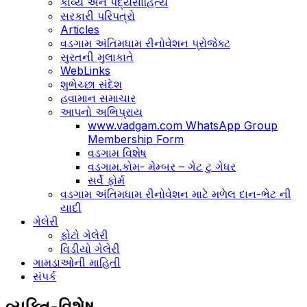
કાવ્ય અને પદ્યસાહિત્ય
સરકારી પરિપત્રો
Articles
વડગામ અંતિમધામ રીનોવેશન પ્રોજેક્ટ
સુરતની મુલાકાતે
WebLinks
શુભેચ્છા સંદેશ
હવામાન સમાચાર
આપનો અભિપ્રાય
www.vadgam.com WhatsApp Group
Membership Form
વડગામ વિશેષ
વડગામ.કોમ- મેમ્બર – ગેટ ટુ ગેધર
સર્વે ફોર્મ
વડગામ અંતિમધામ રીનોવેશન માટે મળેલ દાન-ભેટ ની
યાદી
ગેલેરી
ફોટો ગેલેરી
વિડીયો ગેલેરી
ગામડાઓની માહિતી
સંપર્ક
વ્યક્તિ-વિશેષ