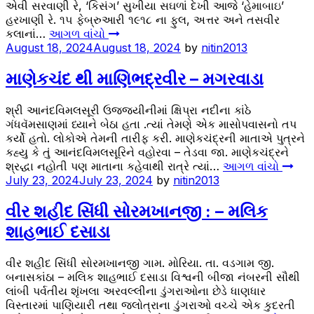
એવી સરવાણી રે, ‘કિસંગ’ સુખીયા સઘળાં દેખી આજે ‘હેમાબાઇ’
હરખાણી રે. ૧૫ ફેબ્રુઆરી ૧૯૧૮ ના ફુલ, અત્તર અને તસવીર
કલાનાં…
આગળ વાંચો
August 18, 2024
August 18, 2024
by
nitin2013
માણેકચંદ થી માણિભદ્રવીર – મગરવાડા
શ્રી આનંદવિમલસૂરી ઉજજયીનીમાં ક્ષિપ્રા નદીના કાંઠે
ગંધવૅમસાણમાં ધ્યાને બેઠા હતા .ત્યાં તેમણે એક માસોપવાસનો તપ
કર્યો હતો. લોકોએ તેમની તારીફ કરી. માણેકચંદ્રની માતાએ પુત્રને
કહ્યુ કે તું આનંદવિમલસૂરિને વહોરવા – તેડવા જા. માણેકચંદ્રને
શ્રદ્ધા નહોતી પણ માતાના કહેવાથી રાત્રે ત્યાં…
આગળ વાંચો
July 23, 2024
July 23, 2024
by
nitin2013
વીર શહીદ સિંધી સોરમખાનજી : – મલિક
શાહભાઈ દસાડા
વીર શહીદ સિંધી સોરમખાનજી ગામ. મોરિયા. તા. વડગામ જી.
બનાસકાંઠા – મલિક શાહભાઈ દસાડા વિશ્વની બીજા નંબરની સૌથી
લાંબી પર્વતીય શૃંખલા અરવલ્લીના ડુંગરાઓના છેડે ધાણધાર
વિસ્તારમાં પાણિયારી તથા જલોત્રાના ડુંગરાઓ વચ્ચે એક કુદરતી