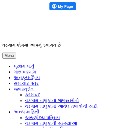
Skip
to
content
વડગામ.કોમમાં આપનું સ્વાગત છે
Menu
પ્રથમ પાનું
મારું વડગામ
અનુક્રમણિકા
સમાચાર પત્ર
જળસ્ત્રોત
કરમાવદ
વડગામ તાલુકાના જળસ્ત્રોતો
વડગામ તાલુકામાં આવેલ તળાવોની યાદી
અન્ય માહિતી
અરુણોદય પત્રિકા
વડગામ તાલુકાની સમ્સ્યાઓ