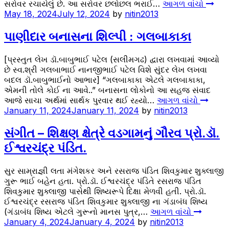
સરોવર રચાયેલું છે. આ સરોવર છલોછલ ભરાઈ…
આગળ વાંચો
May 18, 2024
July 12, 2024
by
nitin2013
પાણીદાર બનાસના શિલ્પી : ગલબાકાકા
[પ્રસ્તુત લેખ ડૉ.બાબુભાઈ પટેલ (સલીમગઢ) દ્વારા લખવામાં આવ્યો
છે સ્વ.શ્રી ગલબાભાઈ નાનજીભાઈ પટેલ વિશે સુંદર લેખ લખવા
બદલ ડૉ.બાબુભાઈનો આભાર] “ગલબાકાકા એટલે ગલબાકાકા,
એમની તોલે કોઈ ના આવે..” બનાસના લોકોનો આ સહજ સંવાદ
આજે સાચા અર્થમાં સાર્થક પુરવાર થઈ રહ્યો…
આગળ વાંચો
January 11, 2024
January 11, 2024
by
nitin2013
સંગીત – શિક્ષણ ક્ષેત્રે વડગામનું ગૌરવ પ્રો.ડૉ.
ઈશ્વરચંદ્ર પંડિત.
સુર સામ્રાજ્ઞી લતા મંગેશકર અને રસરાજ પંડિત શિવકુમાર શુક્લાજી
ગુરૂ ભાઈ બહેન હતા. પ્રો.ડૉ. ઈશ્વરચંદ્ર પંડિતે રસરાજ પંડિત
શિવકુમાર શુક્લાજી પાસેથી શિષ્યરૂપે દિક્ષા મેળવી હતી. પ્રો.ડૉ.
ઈશ્વરચંદ્ર રસરાજ પંડિત શિવકુમાર શુક્લાજી ના ગંડાબંધ શિષ્ય
(ગંડાબંધ શિષ્ય એટલે ગુરૂનો માનસ પુત્ર,…
આગળ વાંચો
January 4, 2024
January 4, 2024
by
nitin2013