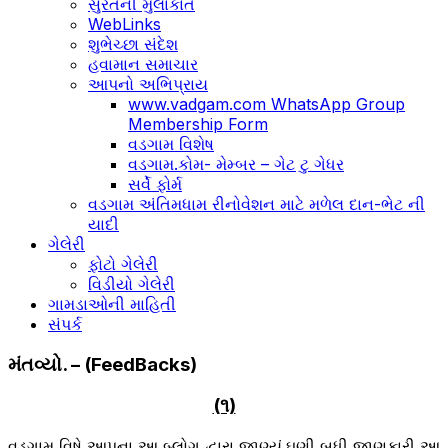
સુરતની મુલાકાતે
WebLinks
શુભેચ્છા સંદેશ
હવામાન સમાચાર
આપનો અભિપ્રાય
www.vadgam.com WhatsApp Group
Membership Form
વડગામ વિશેષ
વડગામ.કોમ- મેમ્બર – ગેટ ટુ ગેધર
સર્વે ફોર્મ
વડગામ અંતિમધામ રીનોવેશન માટે મળેલ દાન-ભેટ ની
યાદી
ગેલેરી
ફોટો ગેલેરી
વિડીયો ગેલેરી
ગામડાઓની માહિતી
સંપર્ક
મંતવ્યો. – (FeedBacks)
(૧)
વડગામ વિષે આપના આ બ્લોગ દ્વારા જાણ્યું.ઘણી બધી જાણકારી આ