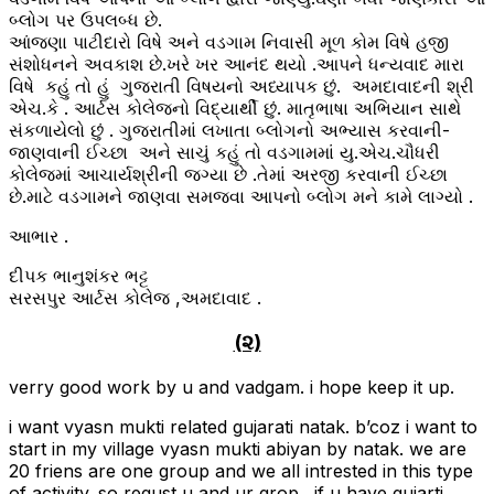
બ્લોગ પર ઉપલબ્ધ છે.
આંજણા પાટીદારો વિષે અને વડગામ નિવાસી મૂળ કોમ વિષે હજી
સંશોધનને અવકાશ છે.ખરે ખર આનંદ થયો .આપને ધન્યવાદ મારા
વિષે કહું તો હું ગુજરાતી વિષયનો અધ્યાપક છું. અમદાવાદની શ્રી
એચ.કે . આર્ટસ કોલેજનો વિદ્યાર્થી છું. માતૃભાષા અભિયાન સાથે
સંકળાયેલો છું . ગુજરાતીમાં લખાતા બ્લોગનો અભ્યાસ કરવાની-
જાણવાની ઈચ્છા અને સાચું કહું તો વડગામમાં યુ.એચ.ચૌધરી
કોલેજમાં આચાર્યશ્રીની જગ્યા છે .તેમાં અરજી કરવાની ઈચ્છા
છે.માટે વડગામને જાણવા સમજવા આપનો બ્લોગ મને કામે લાગ્યો .
આભાર .
દીપક ભાનુશંકર ભટ્ટ
સરસપુર આર્ટસ કોલેજ ,અમદાવાદ .
(૨)
verry good work by u and vadgam. i hope keep it up.
i want vyasn mukti related gujarati natak. b’coz i want to
start in my village vyasn mukti abiyan by natak. we are
20 friens are one group and we all intrested in this type
of activity. so requst u and ur grop. if u have gujarti