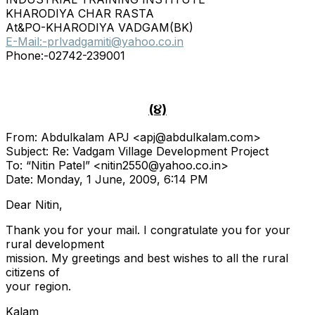
KHARODIYA CHAR RASTA
At&PO-KHARODIYA VADGAM(BK)
E-Mail:-prlvadgamiti@yahoo.co.
in
Phone:-02742-239001
(૪)
From: Abdulkalam APJ <apj@abdulkalam.com>
Subject: Re: Vadgam Village Development Project
To: “Nitin Patel” <nitin2550@yahoo.co.in>
Date: Monday, 1 June, 2009, 6:14 PM
Dear Nitin,
Thank you for your mail. I congratulate you for your
rural development
mission. My greetings and best wishes to all the rural
citizens of
your region.
Kalam