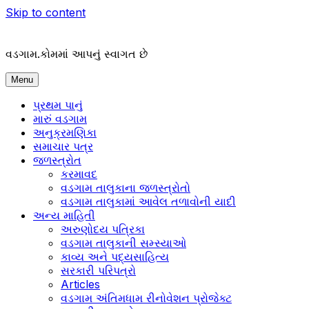
Skip to content
વડગામ.કોમમાં આપનું સ્વાગત છે
Menu
પ્રથમ પાનું
મારું વડગામ
અનુક્રમણિકા
સમાચાર પત્ર
જળસ્ત્રોત
કરમાવદ
વડગામ તાલુકાના જળસ્ત્રોતો
વડગામ તાલુકામાં આવેલ તળાવોની યાદી
અન્ય માહિતી
અરુણોદય પત્રિકા
વડગામ તાલુકાની સમ્સ્યાઓ
કાવ્ય અને પદ્યસાહિત્ય
સરકારી પરિપત્રો
Articles
વડગામ અંતિમધામ રીનોવેશન પ્રોજેક્ટ