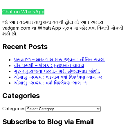
Chat on WhatsApp
જો આપ વડગામ તાલુકાના વતની હોય તો આપ અમારા
vadgam.com ના WhatsApp ગ્રુપ માં જોડાવવા વિંનતી મોકલી
શકો છો.
Recent Posts
પસવાદળ – મારું ગામ મારું જીવન : નીતિન રાવલ.
વીર પસલી – લેખક : મુરાદખાન ચાવડા
ગુરુ મહારાજના પરચા.- શ્રી સંજયભાઇ જોશી.
ચોમાસુ -૨૦૨૫ : વડગામ વર્ષા વિશ્લેષણ-ભાગ -૨
ચોમાસુ -૨૦૨૫ : વર્ષા વિશ્લેષણ-ભાગ -૧
Categories
Categories
Subscribe to Blog via Email