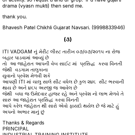
drama (vyasn mukti) then send me.
thank you.
Bhavesh Patel Chikhli Gujarat Navsari. (9998833946)
(૩)
ITI VADGAM નું મેરીટ લીસ્ટ તારીખ ૦૭/૦૭/૨૦૧૫ ના રોજ
બહાર પાડવામાં આવ્યું છે
તો આ જાહેરાત આપની વેબ સાઈટ માં પ્રસિદ્ધ કરવા વિંનતી
જેથી વડગામ તાલુકાના
યુવાનો પ્રવેશ મેળવી શકે
આપણી ITI માં ચાલુ સાલે સીટ વધેલ છે કુલ ૨૪૬ સીટ ભરવાની
થાય છે અને ૪૬૫ અરજી જ આવેલ છે
જેથી બધા જ ઉમેદવાર હાજર રહે અને પ્રવેશ નો લાભ મેળવે તે
સારું આ જાહેરાત પ્રસિદ્ધ કરવા વિંનતી
આપે કરેલ જાહેરાત થી સારો એવો ફાયદો થયેલ છે જે માટે હું
અપનો અભાર માનું છું
Thanks & Regards
PRINCIPAL
INDUSTRIAL TRAINING INSTITUTE