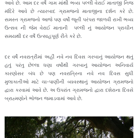
આવે છે. આમ દર વર્ષે ગામ માંથી ભવ્ય પલ્લી વેરાઈ માતાજી નિજ
મંદિરે આવે છે ત્યારબાદ ગ્રામજનો માતાજીના દર્શન કરે છે.
સમસ્ત ગ્રામજનો આજે પણ વર્ષો જૂની પરંપરા જાળવી રાખી ભવ્ય
ઉત્સવ ની જેમ વેરાઈ માતાની પલ્લી નું આયોજન પ્રાચીન
સમયથી દર વર્ષે ઉત્સાહપૂર્ણ રીતે કરે છે.
દર વર્ષે નવરાત્રીમાં અહીં નવે નવ દિવસ ગરબાનું આયોજન થતું
હતું પરંતુ છેલ્લા ધણા વર્ષોથી ગરબાનું આયોજન અનિવાર્ય
કારણોસર બંધ છે પણ નવરાત્રિના નવે નવ દિવસ સુધી
મુલાકાતીઓ માટે ચા-પાણીની વ્યવસ્થાનું આયોજન ગ્રામજનો
દ્વારા કરવામાં આવે છે. અ ઉપરાંત ગ્રામજનો દ્વારા દશેરાના દિવસે
બ્રાહ્મણોને ભોજન જમાડવામાં આવે છે.