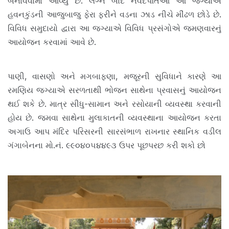
બનાવવામાં આવ્યું છે. લગ્ન બાદ નવદંપતિઓ આ જગ્યાએ
હવનકુંડની આજુબાજુ ફેરા ફરીને વડના ઝાડ નીચે મીંઢળ છોડે છે.
વિવિધ સમુદાયો દ્વારા આ જગ્યાએ વિવિધ પ્રસંગોએ જમણવારનું
આયોજન કરવામાં આવે છે.
પાણી, વાસણો અને મગબાફણા, મજૂરની સુવિધાને કારણે આ
રમણિય જગ્યાએ સરળતાથી ભોજન સાથેના પ્રવાસનું આયોજન
થઈ શકે છે. માત્ર સીધુ-સામાન અને રસોયાની વ્યવસ્થા કરવાની
હોય છે. જમવા સાથેના મુલાકાતની વ્યવસ્થાના આયોજન કરતા
અગાઉ આપ મંદિર પરિસરની સારસંભાળ રાખનાર સ્થાનિક વડીલ
ગંગાબેનના મો.નં. ૯૯૦૪૦૫૪૪૯૩ ઉપર પૂછપરછ કરી શકો છો