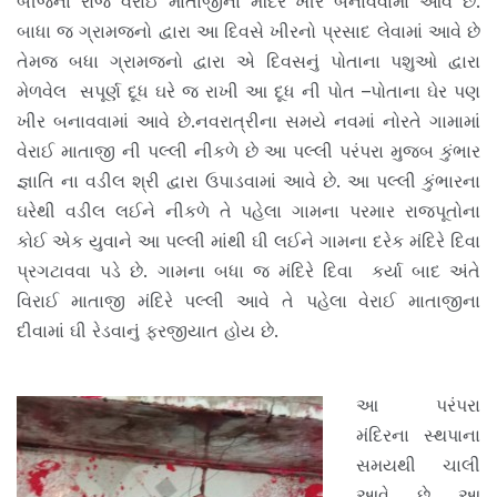
બીજના રોજ વેરાઈ માતાજીના મંદિરે ખીર બનાવવામાં આવે છે.
બાધા જ ગ્રામજનો દ્વારા આ દિવસે ખીરનો પ્રસાદ લેવામાં આવે છે
તેમજ બધા ગ્રામજનો દ્વારા એ દિવસનું પોતાના પશુઓ દ્વારા
મેળવેલ સપૂર્ણ દૂધ ઘરે જ રાખી આ દૂધ ની પોત –પોતાના ઘેર પણ
ખીર બનાવવામાં આવે છે.નવરાત્રીના સમયે નવમાં નોરતે ગામામાં
વેરાઈ માતાજી ની પલ્લી નીકળે છે આ પલ્લી પરંપરા મુજબ કુંભાર
જ્ઞાતિ ના વડીલ શ્રી દ્વારા ઉપાડવામાં આવે છે. આ પલ્લી કુંભારના
ઘરેથી વડીલ લઈને નીકળે તે પહેલા ગામના પરમાર રાજપૂતોના
કોઈ એક યુવાને આ પલ્લી માંથી ઘી લઈને ગામના દરેક મંદિરે દિવા
પ્રગટાવવા પડે છે. ગામના બધા જ મંદિરે દિવા કર્યા બાદ અંતે
વિરાઈ માતાજી મંદિરે પલ્લી આવે તે પહેલા વેરાઈ માતાજીના
દીવામાં ઘી રેડવાનું ફરજીયાત હોય છે.
આ પરંપરા
મંદિરના સ્થપાના
સમયથી ચાલી
આવે છે આ