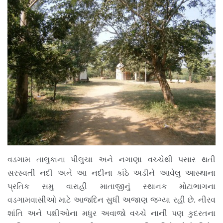
વડગામ તાલુકાના પીલુચા અને નગાણા વચ્ચેથી પસાર થતી
સરસ્વતી નદી અને આ નદીના કાંઠે અડીને આવેલુ આસ્થાના
પ્રતિક સમુ વારાહી માતાજીનું સ્થાનક મોટાભાગના
વડગામવાસીઓ માટે આજદિન સુધી અજાણ જગ્યા રહી છે. નીરવ
શાંતિ અને પક્ષીઓના મધુર અવાજો વચ્ચે નાની પણ કુદરતના