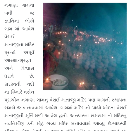
નગાણા ગામના
બધી જ
જ્ઞાતિના લોકો
ગામ માં આવેલ
વેરાઈ
માતાજીના મંદિર
પ્રત્યે અપૂર્વ
આસ્થા-શ્રદ્ધા
અને વિશ્વાસ
ધરાવે છે.
સરસ્વતી નદી
ના કિનારે વસેલ
પ્રાચીન નગાણા ગામનું વેરાઈ માતાજી મંદિર પણ ગામની સ્થાપના
સમયે જ બનાવવામાં આવેલ. ગામમાં મંદિર નો પાયો ખોદતા વેરાઈ
માતાજીની મૂર્તિ મળી આવેલ હતી. અત્યારના સમયમાં તો મંદિરનું
નવનિર્માણ કરી મોટું ભવ્ય મદિર બનાવવામાં આવ્યું છે.ભાદરવી