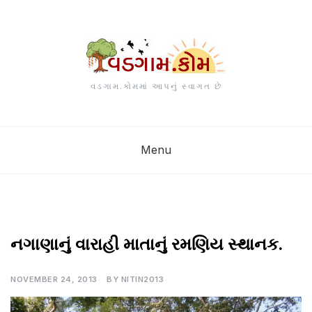
Skip
to
content
વડગામ.કોમમાં આપનું સ્વાગત છે
Menu
આપણા
નગાણાનું વારાહી માતાનું રમણિય સ્થાનક.
તિર્થસ્થળો
NOVEMBER 24, 2013
BY
NITIN2013