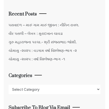
Recent Posts
પસવાદળ – મારું ગામ મારું જીવન : નીતિન રાવલ.
વીર પસલી – લેખક : મુરાદખાન ચાવડા
ગુરુ મહારાજના પરચા.- શ્રી સંજયભાઇ જોશી.
ચોમાસુ -૨૦૨૫ : વડગામ વર્ષા વિશ્લેષણ-ભાગ -૨
ચોમાસુ -૨૦૨૫ : વર્ષા વિશ્લેષણ-ભાગ -૧
Categories
Categories
Subscribe To Blog Via Email