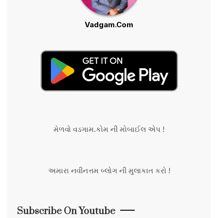
Vadgam.Com
મેળવો વડગામ.કોમ ની મોબાઈલ એપ !
અમારા નવીનત્તમ બ્લોગ ની મુલાકાત કરો !
Subscribe On Youtube