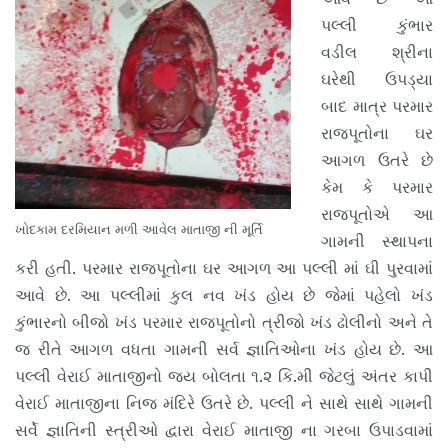
પલ્લી કુંભાર
વડીલ શ્રીના
ઘરેથી ઉપડ્યા
બાદ માત્ર પરમાર
રાજપૂતોના ઘર
આગળ ઉતરે છે
કેમ કે પરમાર
રાજપૂતોએ આ
ખોદકામ દરમિયાન મળી આવેલ માતાજી ની મૂર્તિ
ગામની સ્થાપના
કરી હતી. પરમાર રાજપૂતોના ઘર આગળ આ પલ્લી માં ઘી પુરવામાં
આવે છે. આ પલ્લીમાં કુલ નવ ખંડ હોય છે જેમાં પહેલો ખંડ
કુંભારનો બીજો ખંડ પરમાર રાજપૂતોનો ત્રીજો ખંડ ઢોલીનો અને તે
જ રીતે આગળ વધતા ગામની સર્વ જ્ઞાતિઓના ખંડ હોય છે. આ
પલ્લી વેરાઈ માતાજીનો જય બોલતા ૧.૨ કિ.મી જેટલું અંતર કાપી
વેરાઈ માતાજીના નિજ મંદિરે ઉતરે છે. પલ્લી ને સાથે સાથે ગામની
સર્વે જ્ઞાતિની સ્ત્રીઓ દ્વારા વેરાઈ માતાજી ના ગરબા ઉપાડવામાં