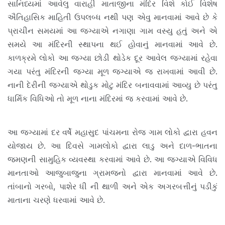
સાનિધ્યમાં આવેલુ વારાહી માતાજીના મંદિર વિશે કોઈ વિશેષ
ઐતિહાસિક માહિતી ઉપલબ્ધ નથી પણ એવુ માનવામાં આવે છે કે
પ્રાચીન સમયમાં આ જગ્યાએ નગાણા ગામ વસ્યુ હતું અને એ
સમયે આ મંદિરની સ્થાપના થઈ હોવાનું માનવામાં આવે છે.
કાળક્રમે લોકો આ જગ્યા છોડી થોડેક દૂર આવેલ જગ્યામાં રહેવા
ગયા પરંતુ મંદિરની જગ્યા મૂળ જગ્યાએ જ રાખવામાં આવી છે.
નાની દેરીની જગ્યાએ થોડુક મોટુ મંદિર બનાવવામાં આવ્યુ છે પરંતુ
ધાર્મિક વિધિઓ તો મૂળ નાના મંદિરમાં જ કરવામાં આવે છે.
આ જગ્યામાં દર વર્ષે મહાસુદ પાંચમના રોજ ગામ લોકો દ્વારા હવન
યોજાય છે. આ દિવસે ગામલોકો દ્વારા લાડુ અને દાળ-ભાતના
જમણની સામુહિક વ્યવસ્થા કરવામાં આવે છે. આ જગ્યાએ વિવિધ
માનતાઓ આજુબાજુના ગ્રામજનો દ્વારા માનવામાં આવે છે.
તાંબાનો ગરબો, પાશેર ધી ની થાળી અને એક અગરબત્તીનું પડીકું
માતાના ચરણે ધરવામાં આવે છે.