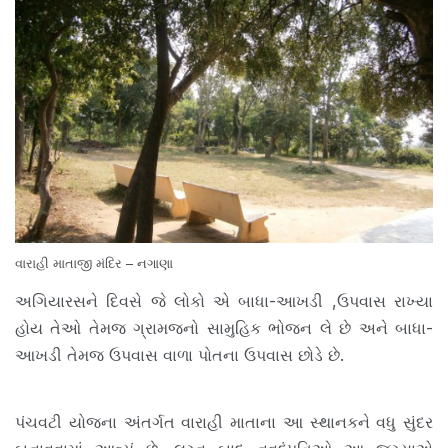
વારાહી માતાજી મંદિર – નગાણા
અગિયારસને દિવસે જે લોકો એ બાધા-આખડી ,ઉપવાસ રાખ્યા
હોય તેઓ તેમજ ગ્રામજનો સામુહિક ભોજન લે છે અને બાધા-
આખડી તેમજ ઉપવાસ વાળા પોતના ઉપવાસ છોડે છે.
પંચવટી યોજના અંતર્ગત વારાહી માતાના આ સ્થાનકને વધુ સુંદર