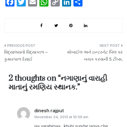
F
T
E
W
C
Li
S
a
w
m
h
o
n
h
c
itt
ail
at
p
k
ar
e
er
s
y
e
e
b
A
Li
dI
o
p
n
n
Post
વિદ્યાલયનો વિદ્યાકાળ –
મોબાઈલ અને ઇન્ટરનેટ બિલ પર
o
p
k
navigation
કુમારપાળ દેસાઈ
બચત કરવાની 5 ટીપ્સ.
k
2 thoughts on “
નગાણાનું વારાહી
માતાનું રમણિય સ્થાનક.
”
dinesh rajput
says:
November 24, 2013 at 10:09 am
jay varahimaa,, khubj sundar jagya che