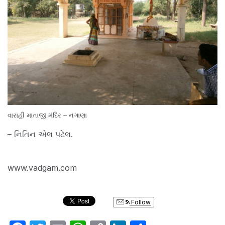
વારાહી માતાજી મંદિર – નગાણા
– નિતિન એલ પટેલ.
www.vadgam.com
Follow