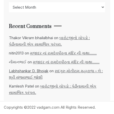
Archives
Recent Comments
Thakor Vikram bhailalbhai
on
બારોટજીનો ચોપડો :
પેઢીનામાની એક સામાજિક પરંપરા.
nitin2013
on
મજાદર નાં રામદેવપીરના મંદિર ની ગાથા…….
નૌમાનભાઈ
on
મજાદર નાં રામદેવપીરના મંદિર ની ગાથા…….
Labhshankar D. Bhojak
on
સદગુરુ મોતીરામ મહારાજ – લે :
શ્રી સંજયભાઈ જોશી
Kamlesh Patel
on
બારોટજીનો ચોપડો : પેઢીનામાની એક
સામાજિક પરંપરા.
Copyrights ©2022 vadgam.com All Rights Reserved.