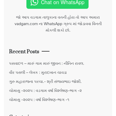
Chat on WhatsApp
જો આપ વડગામ તાલુકાના વતની હોય તો આપ અમારા
vadgam.com ના WhatsApp ગ્રુપ માં જોડાવવા વિંનતી
મોકલી શકો છો.
Recent Posts
પસવાદળ – મારું ગામ મારું જીવન : નીતિન રાવલ.
વીર પસલી – લેખક : મુરાદખાન ચાવડા
ગુરુ મહારાજના પરચા.- શ્રી સંજયભાઇ જોશી.
ચોમાસુ -૨૦૨૫ : વડગામ વર્ષા વિશ્લેષણ-ભાગ -૨
ચોમાસુ -૨૦૨૫ : વર્ષા વિશ્લેષણ-ભાગ -૧