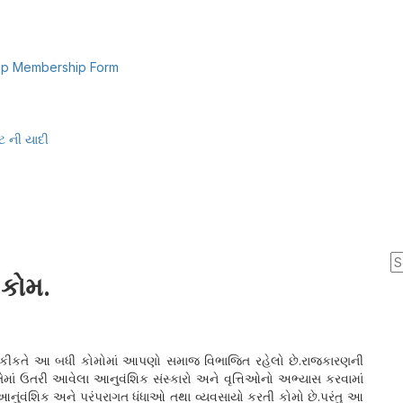
p Membership Form
ટ ની યાદી
S
fo
કોમ.
 હકીકતે આ બધી કોમોમાં આપણો સમાજ વિભાજિત રહેલો છે.રાજકારણની
ેમાં ઉતરી આવેલા આનુવંશિક સંસ્કારો અને વૃત્તિઓનો અભ્યાસ કરવામાં
ુંવંશિક અને પરંપરાગત ધંધાઓ તથા વ્યવસાયો કરતી કોમો છે.પરંતુ આ