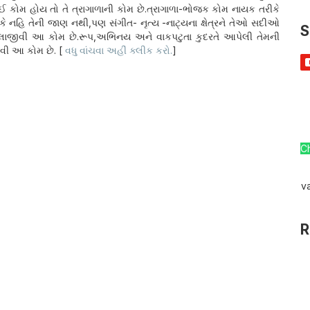
કોઈ કોમ હોય તો તે ત્રાગાળાની કોમ છે.ત્રાગાળા-ભોજક કોમ નાયક તરીકે
 કે નહિ તેની જાણ નથી,પણ સંગીત- નૃત્ય -નાટ્યના ક્ષેત્રને તેઓ સદીઓ
S
ે કલાજીવી આ કોમ છે.રૂપ,અભિનય અને વાકપટુતા કુદરતે આપેલી તેમની
ેવી આ કોમ છે. [
વધુ વાંચવા અહીં ક્લીક કરો.
]
C
v
R