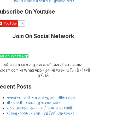
અમારા નવીનત્તમ બ્લોગ ની મુલાકાત કરો !
ubscribe On Youtube
Join On Social Network
hat on WhatsApp
જો આપ વડગામ તાલુકાના વતની હોય તો આપ અમારા
adgam.com ના WhatsApp ગ્રુપ માં જોડાવવા વિંનતી મોકલી
શકો છો.
ecent Posts
પસવાદળ – મારું ગામ મારું જીવન : નીતિન રાવલ.
વીર પસલી – લેખક : મુરાદખાન ચાવડા
ગુરુ મહારાજના પરચા.- શ્રી સંજયભાઇ જોશી.
ચોમાસુ -૨૦૨૫ : વડગામ વર્ષા વિશ્લેષણ-ભાગ -૨