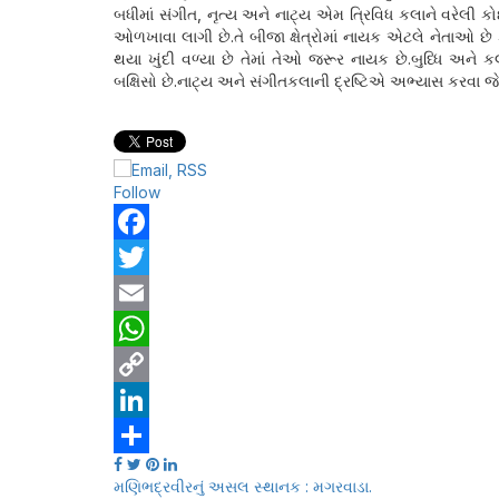
બધીમાં સંગીત, નૃત્ય અને નાટ્ય એમ ત્રિવિધ કલાને વરેલી 
ઓળખાવા લાગી છે.તે બીજા ક્ષેત્રોમાં નાયક એટલે નેતાઓ છે
થયા ખુંદી વળ્યા છે તેમાં તેઓ જરૂર નાયક છે.બુધ્ધિ અન
બક્ષિસો છે.નાટ્ય અને સંગીતકલાની દ્રષ્ટિએ અભ્યાસ કરવા જ
Follow
Facebook
Twitter
Email
WhatsApp
Copy
Link
LinkedIn
Share
Post
મણિભદ્રવીરનું અસલ સ્થાનક : મગરવાડા.