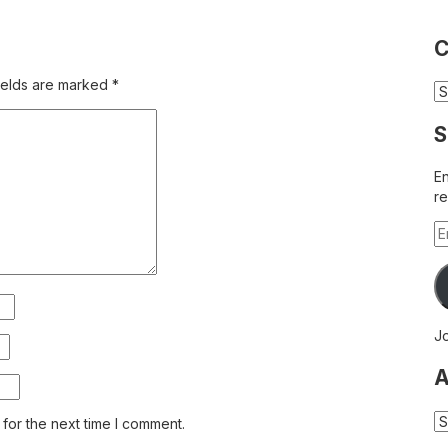
C
ields are marked
*
Ca
S
En
re
Em
A
Jo
A
Ar
for the next time I comment.