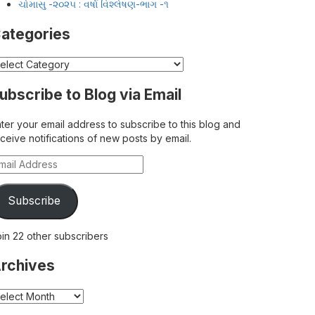
ચોમાસુ -૨૦૨૫ : વર્ષા વિશ્લેષણ-ભાગ -૧
ategories
tegories
ubscribe to Blog via Email
ter your email address to subscribe to this blog and
ceive notifications of new posts by email.
ail
ddress
Subscribe
in 22 other subscribers
rchives
chives