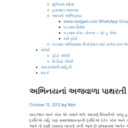
શુભેચ્છા સંદેશ
હવામાન સમાચાર
આપનો અભિપ્રાય
www.vadgam.com WhatsApp Grou
વડગામ વિશેષ
વડગામ.કોમ- મેમ્બર – ગેટ ટુ ગેધર
સર્વે ફોર્મ
વડગામ અંતિમધામ રીનોવેશન માટે મળેલ દાન-ભે
ગેલેરી
ફોટો ગેલેરી
વિડીયો ગેલેરી
ગામડાઓની માહિતી
સંપર્ક
મારો
અભિનયનાં અજવાળા પાથરતી 
બ્લોગ
October 13, 2012
by
Nitin
નાત,જાત અને કોમ એ બધાને ભલે આપણે ધિક્કારીએ પરંતુ
દ્રષ્ટિએ નહિ પણ સમાજશાસ્ત્રની દ્રષ્ટિએ દરેક કોમ અને ત
આવે તો ઘણી રસમય બાબતો મળી આવે છે.ગુજરાતમાં અનેક આન