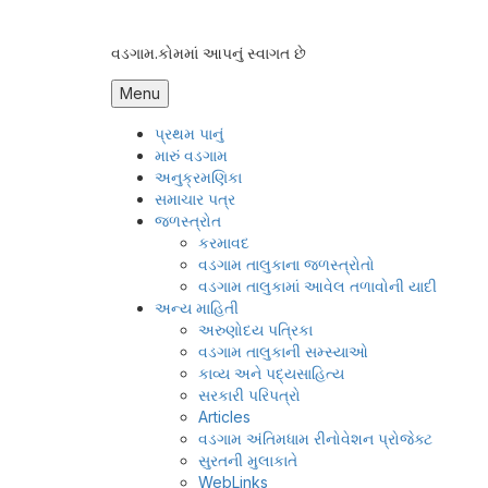
Skip
to
વડગામ.કોમમાં આપનું સ્વાગત છે
content
Menu
પ્રથમ પાનું
મારું વડગામ
અનુક્રમણિકા
સમાચાર પત્ર
જળસ્ત્રોત
કરમાવદ
વડગામ તાલુકાના જળસ્ત્રોતો
વડગામ તાલુકામાં આવેલ તળાવોની યાદી
અન્ય માહિતી
અરુણોદય પત્રિકા
વડગામ તાલુકાની સમ્સ્યાઓ
કાવ્ય અને પદ્યસાહિત્ય
સરકારી પરિપત્રો
Articles
વડગામ અંતિમધામ રીનોવેશન પ્રોજેક્ટ
સુરતની મુલાકાતે
WebLinks