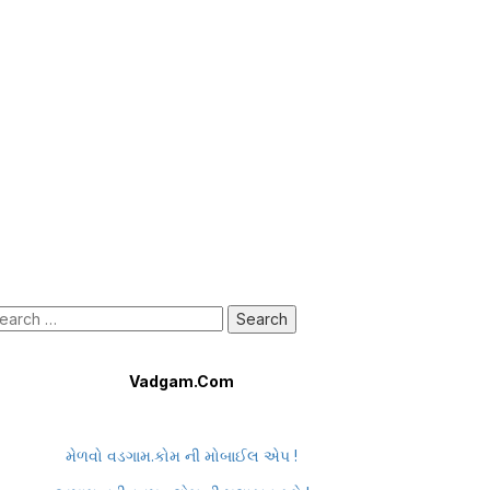
earch
r:
Vadgam.Com
મેળવો વડગામ.કોમ ની મોબાઈલ એપ !