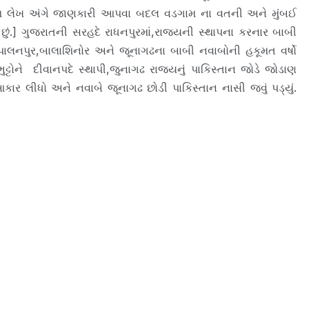
આ લેખ અંગે જાણકારી આપવા બદલ વડગામ ના વતની અને મુંબઈ
.] ગુજરાતની સરહદે રાધનપુરમાં,રાજ્યની સ્થાપના કરનાર બાબી
પાલનપુર,બાલાશિનોર અને જૂનાગઢના બાબી નવાબોની હકૂમત વર્ષો
ોને દીવાનપદે સ્થાપી,જુનાગઢ રાજ્યનું પાકિસ્તાન જોડે જોડાણ
ર લીધો અને નવાબે જૂનાગઢ છોડી પાકિસ્તાન નાસી જવું પડ્યું.