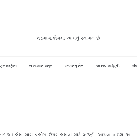
વડગામ.કોમમાં આપનું સ્વાગત છે
ક્રમણિકા
સમાચાર પત્ર
જળસ્ત્રોત
અન્ય માહિતી
ગે
ાભાર.આ લેખ મારા બ્લોગ ઉપર લખવા માટે મંજૂરી આપવા બદલ આ