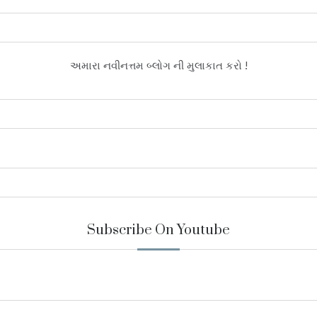
અમારા નવીનત્તમ બ્લોગ ની મુલાકાત કરો !
Subscribe On Youtube