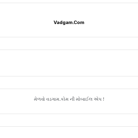
Vadgam.Com
મેળવો વડગામ.કોમ ની મોબાઈલ એપ !