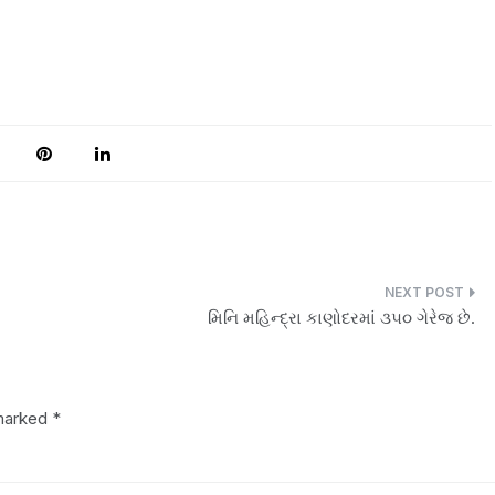
મિનિ મહિન્દ્રા કાણોદરમાં ૩૫૦ ગેરેજ છે.
 marked
*