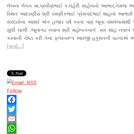
લેખના લેખક મા.પ્રવીણભાઈ ક.લહેરી સાહેબનો આભાર,તેમજ 
સ્થિત આદરણીય શ્રી રમણીકભાઈ પ્રેમચંદભાઈ શાહનો આભારી છું
સરદારોના આશરે એક હજાર વર્ષ કરતાં પણ જૂના વંશવેલામાંથી 
સુધી ચાલી .જૂનાગઢ નવાબ શ્રી મહોબતખાને સર શાહ નવાબ ભુટ્ટ
કરવાની ચેષ્ટા કરી તેના ફળસ્વરૂપ આરજી હકૂમતની ઘટનાએ આકા
[વાંચો…]
Follow
F
a
T
c
w
E