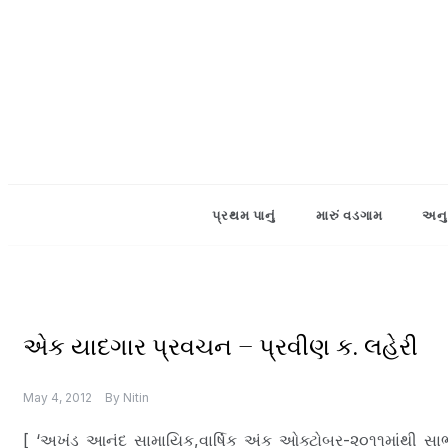
Skip
to
content
પ્રથમ પાનું
મારું વડગામ
અનુ
બ
એક યાદગાર પ્રવચન – પ્રવીણ ક. લહેરી
ના
સ
કાં
May 4, 2012
By
Nitin
ઠા
બ્લો
[ ‘અખંડ આનંદ સામાયિક,વાર્ષિક અંક ઓક્ટોબર-૨૦૧૧માંથી સ
ગ