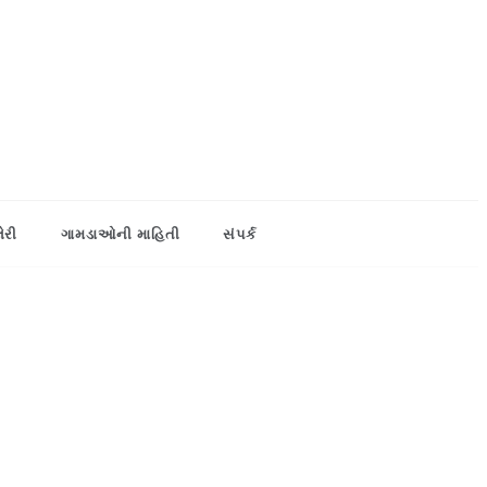
લેરી
ગામડાઓની માહિતી
સંપર્ક