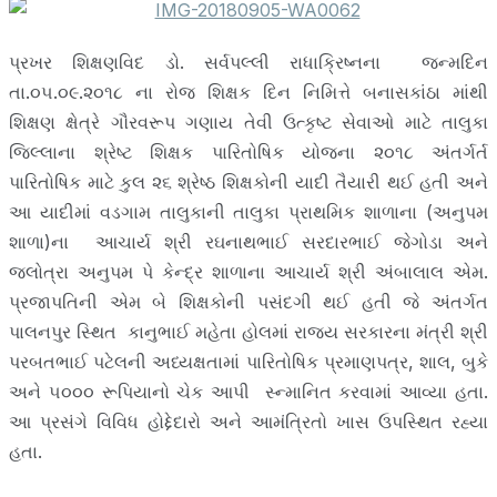
પ્રખર શિક્ષણવિદ ડો. સર્વપલ્લી રાધાક્રિષ્નના જન્મદિન
તા.૦૫.૦૯.૨૦૧૮ ના રોજ શિક્ષક દિન નિમિત્તે બનાસકાંઠા માંથી
શિક્ષણ ક્ષેત્રે ગૌરવરૂપ ગણાય તેવી ઉત્કૃષ્ટ સેવાઓ માટે તાલુકા
જિલ્લાના શ્રેષ્ટ શિક્ષક પારિતોષિક યોજના ૨૦૧૮ અંતર્ગર્ત
પારિતોષિક માટે કુલ ૨૬ શ્રેષ્ઠ શિક્ષકોની યાદી તૈયારી થઈ હતી અને
આ યાદીમાં વડગામ તાલુકાની તાલુકા પ્રાથમિક શાળાના (અનુપમ
શાળા)ના આચાર્ય શ્રી રઘનાથભાઈ સરદારભાઈ જેગોડા અને
જલોત્રા અનુપમ પે કેન્દ્ર શાળાના આચાર્ય શ્રી અંબાલાલ એમ.
પ્રજાપતિની એમ બે શિક્ષકોની પસંદગી થઈ હતી જે અંતર્ગત
પાલનપુર સ્થિત કાનુભાઈ મહેતા હોલમાં રાજ્ય સરકારના મંત્રી શ્રી
પરબતભાઈ પટેલની અધ્યક્ષતામાં પારિતોષિક પ્રમાણપત્ર, શાલ, બુકે
અને ૫૦૦૦ રૂપિયાનો ચેક આપી સ્ન્માનિત કરવામાં આવ્યા હતા.
આ પ્રસંગે વિવિધ હોદ્દેદારો અને આમંત્રિતો ખાસ ઉપસ્થિત રહ્યા
હતા.