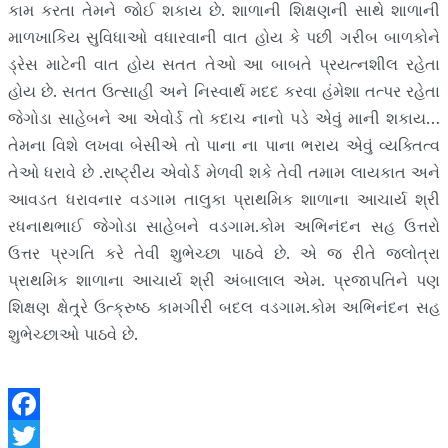
કામ કરતા તેમને જોઈ શકાય છે. શાળાની શિક્ષણની સાથે શાળાની
માળખાકિય સુવિધાઓ વધારવાની વાત હોય કે પછી ગરીબ બાળકોને
ડ્રેસ માટેની વાત હોય સતત તેઓ આ બાબતે પ્રયત્નશીલ રહેતા
હોય છે. સતત ઉત્સાહી અને નિસ્વાર્થ મદદ કરવા હંમેશા તત્પર રહેતા
જેગોડા સાહેબને આ એવોર્ડ તો કદાચ નાનો પડે એવું માની શકાય…
તેમના વિશે લખવા બેસીએ તો પાના ના પાના ભરાય એવું વ્યક્તિત્વ
તેઓ ધરાવે છે .રાષ્ટ્રીય એવોર્ડ મેળવી શકે તેવી તમામ લાયકાત અને
આવડત ધરાવનાર વડગામ તાલુકા પ્રાથમિક શાળાના આચાર્ય શ્રી
રધનાથભાઈ જેગોડા સાહેબને વડગામ.કોમ અભિનંદન સહ ઉત્તરો
ઉત્તર પ્રગતિ કરે તેવી શુભેચ્છા પાઠવે છે. એ જ રીતે જલોત્રા
પ્રાથમિક શાળાના આચાર્ય શ્રી અંબાલાલ એમ. પ્રજાપતિને પણ
શિક્ષણ ક્ષેત્ર્રે ઉત્ક્રુષ્ઠ કામગીરી બદલ વડગામ.કોમ અભિનંદન સહ
શુભેચ્છાઓ પાઠવે છે.
F