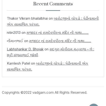
Recent Comments
Thakor Vikram bhailalbhai
on
બારોટજીનો ચોપડો : પેઢીનામાની
એક સામાજિક પરંપરા.
nitin2013
on
મજાદર નાં રામદેવપીરના મંદિર ની ગાથા…….
નૌમાનભાઈ
on
મજાદર નાં રામદેવપીરના મંદિર ની ગાથા…….
Labhshankar D. Bhojak
on
સદગુરુ મોતીરામ મહારાજ – લે :
શ્રી સંજયભાઈ જોશી
Kamlesh Patel
on
બારોટજીનો ચોપડો : પેઢીનામાની એક
સામાજિક પરંપરા.
Copyrights ©2022 vadgam.com All Rights Reserved.