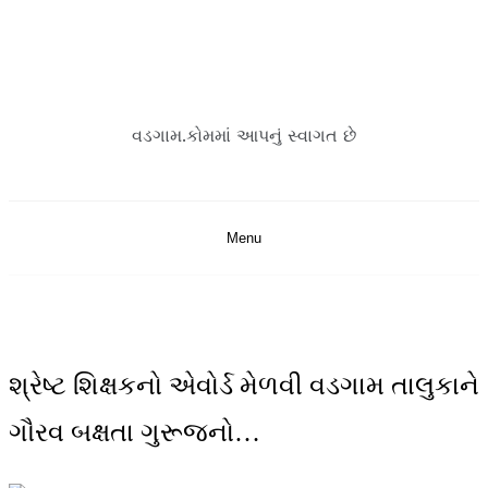
Skip
to
content
વડગામ.કોમમાં આપનું સ્વાગત છે
Menu
શ્રેષ્ટ શિક્ષકનો એવોર્ડ મેળવી વડગામ તાલુકાને
ગૌરવ બક્ષતા ગુરૂજનો…