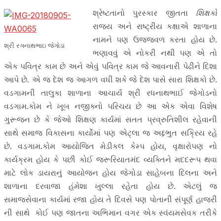
શ્રેષ્ટતાનો પુરસ્કાર જીતતા
શિક્ષકો
રાજ્ય અને રાષ્ટ્રીય કક્ષાએ શાળાના
નામને પણ ઉજ્જવળ કરતા હોય છે.
શ્રી રગનાથભાઇ જેગોડા
ભણાવવું એ નોકરી નથી પણ એ તો
એક પવિત્ર કામ છે અને એવું પવિત્ર કામ જે આવનારી પેઢીને દિશા
આપે છે. એ જ દેશ જ આગળ વધી શકે જે દેશ પાસે સારા શિક્ષકો છે.
વડગામની તાલુકા શાળાના આચાર્ય શ્રી રધનાથભાઈ જેગોડનો
વડગામ.કોમ ને ખૂબ નજીક્નો પરિચય છે આ એક એવા વિશેષ
ગુરૂજન છે કે જેઓ શિક્ષણ કાર્યમાં સતત પ્રવ્રુતિશીલ રહેવાની
સાથે સમાજ વિકાસના કાર્યોમાં પણ એટ્લા જ અદ્દભુત સક્રિય રહે
છે. વડગામ.કોમ આયોજિત મેડીકલ કેમ્પ હોય, વૃક્ષારોપણ નો
કાર્યક્રમ હોય કે પછી કોઈ જરૂરિયાતમંદ વ્યક્તિને મદદરૂપ થવા
માટે લોક ડાયરાનું આયોજન હોય જેગોડા સાહેબના દિલના અને
શાળાના દરવાજા હંમેશા ખુલ્લા રહેતા હોય છે. એટલું જ
સમાજસેવાના કાર્યમાં રજા હોય તે દિવસે પણ પોતાની સંપૂર્ણ હાજરી
ની સાથે કોઈ પણ જાતના અભિમાન વગર એક સ્વંયમસેવક તરીકે