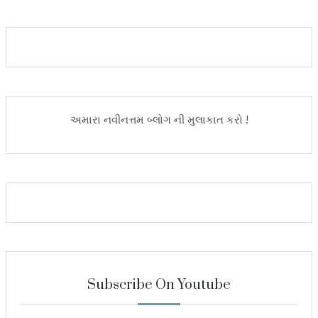
અમારા નવીનત્તમ બ્લોગ ની મુલાકાત કરો !
Subscribe On Youtube