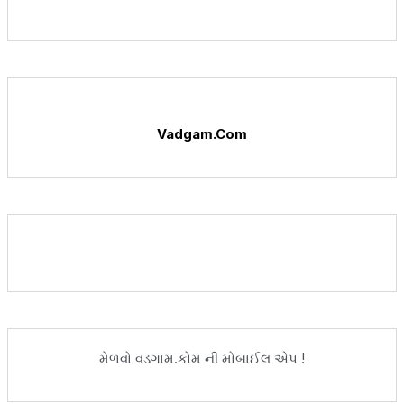
Vadgam.Com
મેળવો વડગામ.કોમ ની મોબાઈલ એપ !