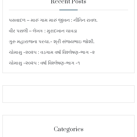
Recent Posts
પસવાદળ – મારું ગામ મારું જીવન : નીતિન રાવલ.
વીર પસલી – લેખક : મુરાદખાન ચાવડા
ગુરુ મહારાજના પરચા.- શ્રી સંજયભાઇ જોશી.
ચોમાસુ -૨૦૨૫ : વડગામ વર્ષા વિશ્લેષણ-ભાગ -૨
ચોમાસુ -૨૦૨૫ : વર્ષા વિશ્લેષણ-ભાગ -૧
Categories