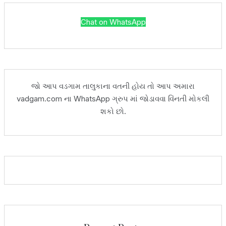
Chat on WhatsApp
જો આપ વડગામ તાલુકાના વતની હોય તો આપ અમારા
vadgam.com ના WhatsApp ગ્રુપ માં જોડાવવા વિંનતી મોકલી
શકો છો.