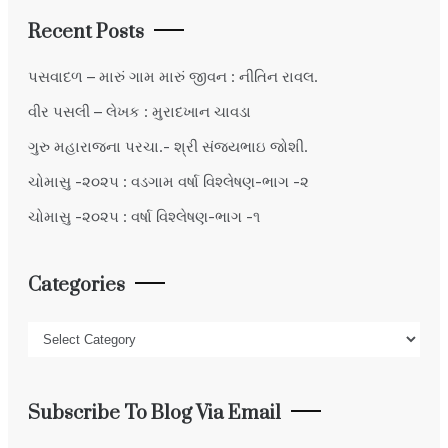
Recent Posts
પસવાદળ – મારું ગામ મારું જીવન : નીતિન રાવલ.
વીર પસલી – લેખક : મુરાદખાન ચાવડા
ગુરુ મહારાજના પરચા.- શ્રી સંજયભાઇ જોશી.
ચોમાસુ -૨૦૨૫ : વડગામ વર્ષા વિશ્લેષણ-ભાગ -૨
ચોમાસુ -૨૦૨૫ : વર્ષા વિશ્લેષણ-ભાગ -૧
Categories
Categories
Subscribe To Blog Via Email