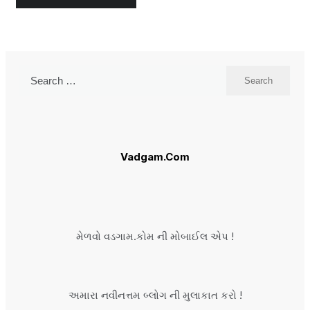
Search
for:
Vadgam.Com
મેળવો વડગામ.કોમ ની મોબાઈલ એપ !
અમારા નવીનત્તમ બ્લોગ ની મુલાકાત કરો !