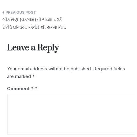
A
L
k
a
p
i
e
r
Post
ગીડાસણ (વડગામ)ની ભવ્યા વર્લ્ડ
p
n
d
e
navigation
રેકોર્ડ ઇન્ડિયા એવોર્ડ થી સન્માનિત.
k
I
n
Leave a Reply
Your email address will not be published.
Required fields
are marked
*
Comment
*