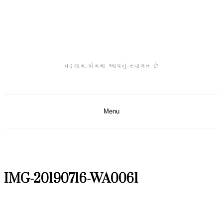
Skip
to
content
વડગામ.કોમમાં આપનું સ્વાગત છે
Menu
IMG-20190716-WA0061