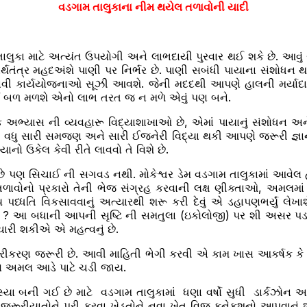
વડગામ તાલુકાના નીમ થયેલ તળાવોની યાદી
ુકા માટે અત્યંત ઉપયોગી અને લાભદાયી પુરવાર થઈ શકે છે. આવું સં
 અર્થતંત્ર મહદઅંશે પાણી પર નિર્ભર છે. પાણી સબંધી પાયાના સંશોધ
ી કાર્યયોજનાઓ સૂઝી આવશે. જેની મદદથી આપણે હાલની મર્યાદાઓમ
થે બળ મળશે એનો લાભ તરત જ ન મળે એવું પણ બને.
અભ્યાસ ની વ્યવહારૂ વિદ્યાશાખાઓ છે, એમાં પાયાનું સંશોધન અન
ી વધુ સારી સમજણ અને સારી ઈજનેરી વિદ્યા થકી આપણે જરૂરી જ્ઞાન
નો ઉકેલ કેવી રીતે લાવવો તે વિશે છે.
 છે પણ સિચાઈ ની સગવડ નથી. મોકેશ્વર ડેમ વડગામ તાલુકામાં આવેલ હ
. તળાવોનો પ્રકારો તેની ભેજ સંગ્રહ કરવાની લક્ષ ણીક્તાઓ, અમલમ
 પધ્ધતિ વિકસાવવાનું અત્યારથી શરૂ કરી દેવું એ ડહાપણભર્યું લેખાશે
શે ? આ બધાની આપની સૃષ્ટિ ની સમતુલા (ઇકોલોજી) પર શી અસર પડશ
ચારી શકીએ એ મહત્વનું છે.
ીકરણ જરૂરી છે. આવી માહિતી ભેગી કરવી એ કામ ખાસ આકર્ષક કે ર
ો અમલ આડે પાટે ચડી જાય.
્યા બની ગઈ છે માટે વડગામ તાલુકામાં ધણા વર્ષો સુધી ડાર્કઝોન અ
જરૂરીયાતોને પુરી કરવા ખેડૂતોને નવા ખેત વિજ કનેકશનો આપવાનું શ