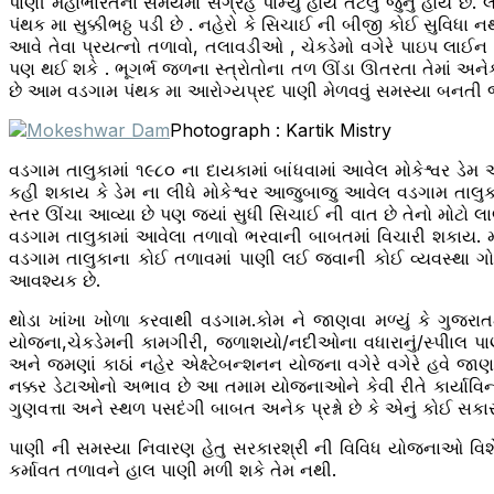
પાણી મહાભારતના સમયમાં સંગ્રહ પામ્યું હોય તટલું જુનું હોય છે
પંથક મા સુક્કીભઠ્ઠ પડી છે . નહેરો કે સિચાઈ ની બીજી કોઈ સુવિધા
આવે તેવા પ્રયત્નો તળાવો, તલાવડીઓ , ચેકડેમો વગેરે પાઇપ લાઈન
પણ થઈ શકે . ભૂગર્ભ જળના સ્ત્રોતોના તળ ઊંડા ઊતરતા તેમાં અને
છે આમ વડગામ પંથક મા આરોગ્યપ્રદ પાણી મેળવવું સમસ્યા બનતી 
Photograph : Kartik Mistry
વડગામ તાલુકામાં ૧૯૮૦ ના દાયકામાં બાંધવામાં આવેલ મોકેશ્વર ડ
કહી શકાય કે ડેમ ના લીધે મોકેશ્વર આજુબાજુ આવેલ વડગામ તાલ
સ્તર ઊંચા આવ્યા છે પણ જ્યાં સુધી સિચાઈ ની વાત છે તેનો મોટો 
વડગામ તાલુકામાં આવેલા તળાવો ભરવાની બાબતમાં વિચારી શકાય. મો
વડગામ તાલુકાના કોઈ તળાવમાં પાણી લઈ જવાની કોઈ વ્યવસ્થા ગો
આવશ્યક છે.
થોડા ખાંખા ખોળા કરવાથી વડગામ.કોમ ને જાણવા મળ્યું કે ગુજરા
યોજના,ચેકડેમની કામગીરી, જળાશયો/નદીઓના વધારાનું/સ્પીાલ પા
અને જમણાં કાઠાં નહેર એક્ષ્ટેબન્શનન યોજના વગેરે વગેરે હવે 
નક્કર ડેટાઓનો અભાવ છે આ તમામ યોજનાઓને કેવી રીતે કાર્યાવ
ગુણવત્તા અને સ્થળ પસદંગી બાબત અનેક પ્રશ્નો છે કે એનું કોઈ સકા
પાણી ની સમસ્યા નિવારણ હેતુ સરકારશ્રી ની વિવિધ યોજનાઓ વ
કર્માવત તળાવને હાલ પાણી મળી શકે તેમ નથી.