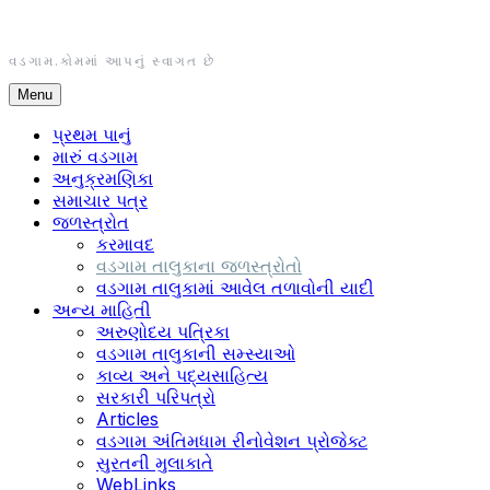
Skip
to
content
વડગામ.કોમમાં આપનું સ્વાગત છે
Menu
પ્રથમ પાનું
મારું વડગામ
અનુક્રમણિકા
સમાચાર પત્ર
જળસ્ત્રોત
કરમાવદ
વડગામ તાલુકાના જળસ્ત્રોતો
વડગામ તાલુકામાં આવેલ તળાવોની યાદી
અન્ય માહિતી
અરુણોદય પત્રિકા
વડગામ તાલુકાની સમ્સ્યાઓ
કાવ્ય અને પદ્યસાહિત્ય
સરકારી પરિપત્રો
Articles
વડગામ અંતિમધામ રીનોવેશન પ્રોજેક્ટ
સુરતની મુલાકાતે
WebLinks