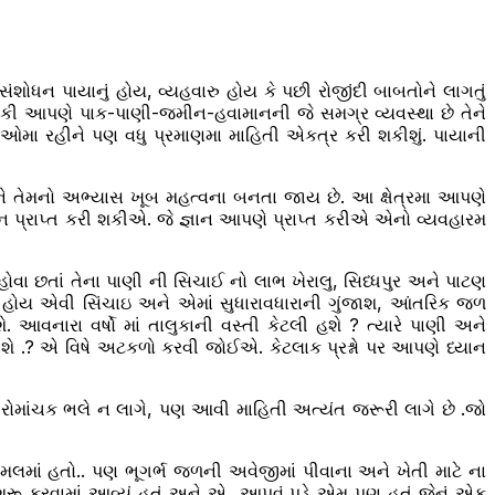
શોધન પાયાનું હોય, વ્યહવારુ હોય કે પછી રોજીંદી બાબતોને લાગતું
ન થકી આપણે પાક-પાણી-જમીન-હવામાનની જે સમગ્ર વ્યવસ્થા છે તેને
ા રહીને પણ વધુ પ્રમાણમા માહિતી એકત્ર કરી શકીશું. પાયાની
ે તેમનો અભ્યાસ ખૂબ મહત્વના બનતા જાય છે. આ ક્ષેત્રમા આપણે
 પ્રાપ્ત કરી શકીએ. જે જ્ઞાન આપણે પ્રાપ્ત કરીએ એનો વ્યવહારમ
ોવા છતાં તેના પાણી ની સિચાઈ નો લાભ ખેરાલુ, સિધ્ધપુર અને પાટણ
ાં હોય એવી સિંચાઇ અને એમાં સુધારાવધારાની ગુંજાશ, આંતરિક જળ
. આવનારા વર્ષો માં તાલુકાની વસ્તી કેટલી હશે ? ત્યારે પાણી અને
ે .? એ વિષે અટકળો કરવી જોઈએ. કેટલાક પ્રશ્નો પર આપણે ધ્યાન
ોમાંચક ભલે ન લાગે, પણ આવી માહિતી અત્યંત જરૂરી લાગે છે .જો
મલમાં હતો.. પણ ભૂગર્ભ જળની અવેજીમાં પીવાના અને ખેતી માટે ના
રૂ કરવામાં આવ્યું હતું અને એ આપવું પડે એમ પણ હતું જેનું એક