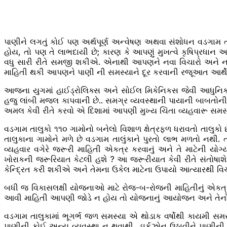
પાણીને લગતું કોઈ પણ અર્થપૂર્ણ અન્વેષણ અથવા સંશોધન વડગામ તાલ
હોય, તો પણ તે લાભદાયી છે; કારણ કે આપણું મુખત્વે કૃષિપ્રધાન
વધુ સારી રીતે સમજી શકીએ. એનાથી આપણને નવા વિચારો અને નવ
માહિતી થકી આપણને પાણી ની સમસ્યાને દૂર કરવાની રજૂઆત આર્
આજના યુગમાં હાઈડ્રોલિક્સ અને સોઈલ મિકેનિકસ જેવી આધુનિક 
હજુ લાંબી મજલ કાપવાની છે.. સમગ્ર વ્યવસ્થાની પાયાની બાબતોન
અમલ કેવી રીતે કરવો એ દિશામાં આપણી મુખ્ય ચિંતા વ્યહવારૂ સમસ્યા
વડગામ તાલુકો ૧૧૦ ગામોનો બનેલો વિશાળ ક્ષેત્રફળ ધરાવતો તાલુકો
તાલુકાના ગામોને મળે છે વડગામ તાલુંકાને પુરતો લાભ મળતો નથી
વ્યહવાર વગેરે જરૂરી માહિતી એકત્ર કરવાનું અને તે માટેની યોગ્ય
ખોરાકની જરૂરિયાત કેટલી હશે ? આ જરૂરીયાત કેવી રીતે સંતોષા
કેન્દ્રિત કરી શકીએ અને તેમના ઉકેલ માટેના ઉપાયો આત્યારથી વિ
બધી જ વિકાસલક્ષી યોજનાઓ માટે રોજ-બ-રોજની માહિતીનું એકત્ર
આવી માહિતી આપણી જોડે ન હોય તો યોજનાનું આયોજન અને તેન
વડગામ તાલુકામાં ભૂગર્ભ જળ સમસ્યા એ થોડાક વર્ષોથી કાયમી સમસ
પાણીની કોઈ અન્ય વ્યવસ્થા ન થવાથી ડાર્કઝોન ઉઠાવીને પાણીની 