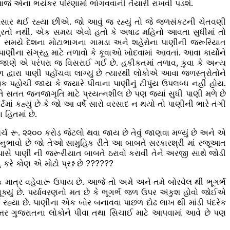
વસમાજે એના ભયંકર પરિણામો ભોગવવાની તૈયારી રાખવી પડશે.
સાર થઈ રહ્યા છીએ. જો આવું જ રહ્યું તો જે જળસંકટની ચેતવણી
પુરતો નથી. એક સમય એવો હતો કે અષાઢ મહિનો આવતા સુધીમાં તો
 એક સમયે દેશના મોટાભાગના ગામડા અને શહેરોના પાણીની જરૂરિયાત
ાણીના સંગ્રહ માટે તળાવો કે કૂવાઓ ખોદવામાં આવતાં. આવા કાર્યોને
ાણે એ પરંપરા જ વિસરાઈ ગઈ છે. હકીકતમાં તળાવ, કુવા કે અન્ય
દ્વારા પાણી પહોંચવા લાગ્યું છે ત્યારથી લોકોએ આવા જળસ્ત્રોતોને
ીક પહોચી જાય કે જ્યારે પીવાના પાણીનું ટીપુંય ઉપલબ્ધ નહી હોય.
તત જનજાગૃતિ માટે પ્રયત્નશીલ છે પણ જ્યાં સુધી પાણી મળે છે
 કહ્યું છે કે જો આ વર્ષે સારો વરસાદ ન થયો તો પાણીની ભારે તંગી
િતમાં છે.
્ચ રૂ. ૨૨૦૦ કરોડ જેટલો થવા જાય છે તેવું જાણવા મળ્યું છે અને એ
 મહાનુભાવો છે જો તેઓ સામુહિક રીતે આ બાબતે સરકારશ્રી માં રજૂઆત
 પાસે પાણી ની જરૂરીયાત બાબતે ઠરાવો કરાવી તેને અરજી સાથે જોડી
કરે કોણ એ મોટો પ્રશ્ન છે ??????
ત્ર વહેવારૂ ઉપાય છે. આજે તો અમે અને તમે બોરવેલ થી ભૂગર્ભ
યું છે. પર્યાવરણનો મત છે કે ભૂગર્ભ જળ ઉપર અંકુશ હોવો જોઈએ
રહ્યા છે. પાણીના એક બોર બનાવવા પાછળ દોઢ લાખ થી માંડી પંદરેક
ે ઉત્તર ગુજરાતના લોકોને પીવા તથા સિચાઈ માટે આપવામાં આવે છે પણ