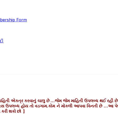
ership Form
દી
ાહિતી એકત્ર કરવાનું ચાલુ છે …જેમ જેમ માહિતી ઉપલબ્ધ થઈ રહી છ
્રાફ્સ ઉપલબ્ધ હોય તો વડગામ.કોમ ને મોકલી આપવા વિનતી છે …આ પ
રી શકો છો ]