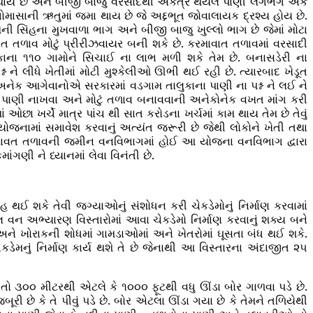
 એકઠું થાય છે અને બીજી બાજુ વરસાદથી એકત્ર થયેલ પાણી લગભગ એક
ોમાસાની ઋતુમાં જમા થાય છે જે અદ્દભૂત જોવાલાયક દ્રશ્ય હોય છે.
 સિંહના મુખવાળા ભાગ અને બીજી બાજુ ખુલ્લો ભાગ છે જેમાં મોટા
 તળાવ મોટું પ્રીરીઝવાયર બની શકે છે. કરમાવાત તળાવમાં વરસાદી
કાના ૧૧૦ ગામોને સિચાઈ ના લાભ મળી શકે તેમ છે. બનાસડેરી ના
 ને લીધે ખેતીમાં મોટી મુશ્કેલીઓ ઊભી થઈ રહી છે. ત્યારબાદ ખેડૂત
ના અનેક આગેવાનોએ સરકારમાં વડગામ તાલુકાના પાણી ના પશ્ન ને લઈ ને
નું પાણી નાખવા અને મોટું તળાવ બનાવવાની અનેકોનેક વખત માંગ કરી
ા ખર્ચે માત્ર પાંચ થી સાત કરોડના ખર્ચમાં કામ થાય તેમ છે તેવું
જનામાં સમાવેશ કરવાનું અત્યંત જરૂરી છે જેથી લોકોને ખેતી તથા
કરમાવત તળાવની જમીન વનવિભાગમાં હોઈ આ યોજના વનવિભાગ દ્વારા
ગણી ને ધ્યાનમાં લેવા વિનંતી છે.
ઈ શકે તેવી જગ્યાઓનું સંશોધન કરી ચેકડેમોનું નિર્માણ કરવામાં
વન અભ્યારણ વિસ્તારોમાં આવા ચેકડેમો નિર્માણ કરવાનું શક્ય બને
ે ખોરાકની શોધમાં ગામડાઓમાં અને ખેતરોમાં ઘૂસતા બંધ થઈ શકે.
કડેમનું નિર્માણ કાર્ય થશે તે છે જેનાથી આ વિસ્તારના અંદાજીત ૨૫
તો ૩૦૦ મીટરથી એટલે કે ૧૦૦૦ ફૂટથી વધુ ઊંડા બોર ગાળવા પડે છે.
બૂરી છે કે તે પીવું પડે છે. બોર એટલા ઊંડા ગયા છે કે તેમને તળિયેથી