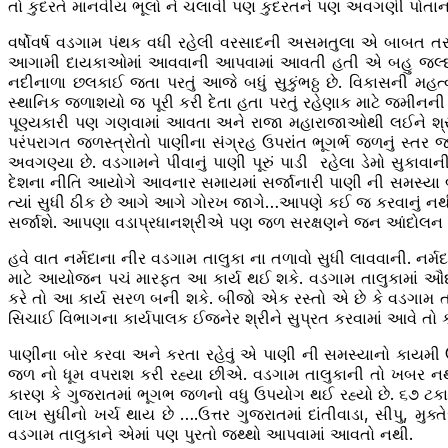
તો કુદરતે માનવીય ભૂલો ને ચલાવી પણ કુદરતને પણ અવગણી પોતાના સ
વર્ષોવર્ષ વડગામ પંથક વધી રહેલી વરસાદની અસમતુલા એ બાબત ત
આગામી દાયકાઓમાં આવવાની આપવામાં આવતી હતી એ બહુ જલ્દી આવ
નદીનાળા છલકાઈ જતા પરતું આજે બધું સુકુંભઠ્ઠ છે. વિકાસની મહ
સ્થાનિક જળાશયો જ પૂરી કરી દેતા હતા પરતું રહેણાક માટે જમીનની 
પૂણ્યકારી પણ ગણવામાં આવતા અને રાજા મહારાજાઓથી લઈને શ્રી
પરંપરાગત જળસ્ત્રોતો પાણીના સંગ્રહ ઉપરાંત ભૂગર્ભ જળનું સ્તર જ
અવગણ્યા છે. વડગામને પીવાનું પાણી પૂરું પાડી રહેલા ડેમો સુકા
દેશના નીતિ આયોગે આવનાર સમાયમાં સર્જાનારી પાણી ની સમસ્યા
ત્યાં સુધી ઠીક છે આગે આગે ગોરખ જાગે…આપણે કઈ જ કરવાનું નથી ઉપ
સર્જાશે. આપણા વડાપ્રધાનશ્રીએ પણ જળ સરક્ષણને જન આંદોલન બ
હવે વાત નર્મદાના નીર વડગામ તાલુકા ના તળાવો સુધી લાવવાની. નર્
માટે આયોજન પચં મારફત આ કાર્ય થઈ શકે. વડગામ તાલુકામાં ઔદ્યોગિ
કરે તો આ કાર્ય સરળ બની શકે. બીજો એક રસ્તો એ છે કે વડગામ તાલ
સિચાઈ વિભાગના કાર્યપાલક ઈજનેર શ્રીને સુપ્રત કરવામાં આવે તો ક
પાણીના બોર કરવા અને કરતા રહેવું એ પાણી ની સમસ્યાનો કાયમ
જળ નો ધૂમ વપરાશ કરી રહ્યા છીએ. વડગામ તાલુકાની તો ખબર નથી
કારણ કે ગુજરાતમાં ભૂગભ જળનો વધુ ઉપયોગ થઈ રહ્યો છે. ૬૭ ટકા 
લાખ સુધીનો ખર્ચ થાય છે ….ઉત્તર ગુજરાતમાં દાંતીવાડા, સીપુ, મુ
વડગામ તાલુકાને એમાં પણ પુરતો જથ્થો આપવામાં આવતો નથી.