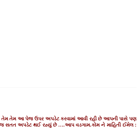
ે તેમ તેમ આ પેજ ઉપર અપડેટ કરવામાં આવી રહી છે આપની પાસે પણ
ેજ સતત અપડેટ થઈ રહ્યું છે ….આપ વડગામ.કોમ ને માહિતી ઈમેલ :