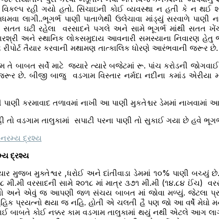
 વિકલ્પ રહી ગયો હતો. સિંચાઇની કોઈ વ્યવસ્થા ન હતી કે ન થઈ શ
ધમવા લાગી..ભૂગર્ભ પાણી પાતાળેથી ઉલેચાવા માંડ્યું સરવાળે પાણી ન
 સતત ઘટી રહેલા વરસાદને પગલે અને સામે ભૂગર્ભ માંથી સતત ખેંચ
સરકારશ્રી અને સ્થાનિક લોકસમુદાય આવનારી સમસ્યાના નિવારણ હેતુ જ
 રીપોર્ટ તૈયાર કરવાની મથામણ તાત્કાલિક ધોરણે આરંભવાની જરૂર છે.
મ તે બાબત સર્વે માટે જ્યારે ત્યારે બજેટમાં રૂ. પાંચ કરોડની જોગ
 જરૂર છે. બીજી બાજુ વડગામ વિસ્તાર નર્મદા નદીના કમાંડ એરીયા મા
ંથી પાણી કરમાવાદ તળાવમાં નાખી આ પાણી મુકતેશ્ચર ડેમમાં નાખવામા
 તો વડગામ તાલુકામાં સપાટી પરના પાણી તો સુકાઈ ગયા છે હવે ભૂગર્ભ
્ય દ્રશ્ય
ુજબ મુક્તેશ્વર ,ધરોઈ અને દાંતીવાડા ડેમમાં ૧૦% પાણી બચ્યું છે
૭૮ મી.મી વરસાદની સામે ૨૦૧૮ માં માત્ર ૩૭૧ મી.મી (૧૪.૮૪ ઈંચ) વ
તો અને એવું જ આપણી જળ સંચય બાબત માં જોવા મળ્યું. જેટલા પ્રય
ુહિક પ્રયત્નો થયા જ નહિ. હોતી એ ચલતી હૈ પણ જો આ વર્ષે મેઘો મન
ઈ બાબતે કોઈ નક્કર કામ વડગામ તાલુકામાં થયું નથી એટલે આગ લાગે