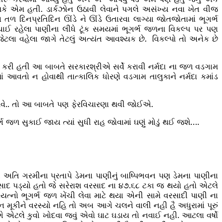
કે એમ હતી. ડાર્કઝોન ઉઠાવી લેવાને પગલે અસંખ્ય નવા ખેત વીજ
ા તળ દિનપ્રતિદિન ઊંડે ને ઊંડે ઉતારવા લાગ્યા જોતજોતામાં ભૂગર્ભ
ાઈ રહેલા પાણીના લીધે ટૂંક સમયમાં ભૂગર્ભ જળના વિકલ્પ પર પણ
ેટલા વહેલા જાગે તેટલું અત્યંત આવશ્યક છે. વિકલ્પો તો અનેક છે
વાઈ કરી હતી આ બાબતે સરકારશ્રીએ સર્વે કરાવી નર્મદા ના જળ વડગામ
ં આવતો ન હોવાથી તાત્કાલિક ધોરણે વડગામ તાલુકાને નર્મદા કમાંડ
ં આવે.. તો આ બાબતે પણ ફેરવિચારણા થવી જોઈએ.
 જળ સુકાઈ જાય ત્યાં સુધી રાહ જોવામાં ઘણું મોડું થઈ જશે….
. અતિ ગરમીના પ્રતાપે ડેમના પાણીનું બાષ્પિભવન પણ ડેમના પાણીના
રસાદ પડ્યો હતો જે સરેરાશ વરસાદ ના ૪૭.૬૮ ટકા જ થયો હતો એટલે
ત્નો ભૂગર્ભ જળ ખેંચી લેવા માટે થયા એની સામે વરસાદી પાણી ના
 મૂકીને વરસ્યો નહિ તો અબ આગે ચલને વાલી નહી હૈ અધુરામાં પૂરું
 એટલે કુવો ખોદવા જવું એવો ઘાટ ઘડાય તો નવાઈ નહી. આટલા વર્ષો