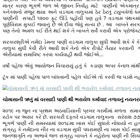
માત્ર કારણ ભૂગર્ભ જળ એ જીવન નિર્વાહ માટે પાણીનો એકમાત્ર
કનેકશનો મંજુર થયા અને વડગામ તાલુકામાં ઠેર ઠેરતું ટયુબવેલો ધમ
પાણીની સપાટી ૧૨૦૦ ફૂટ ઊંડે પહોંચી પણ હવે ? વડગામ પંથકમાં
પૂર્ણવિરામ મુકાઈ જવાનું છે એ દીવા જેવું સત્ય છે . આ બાબતે 
પણ તેનો અમલ કઈ રીતે થઈ શકે તે બાબતે સર્વે કરાવી એક પ્રોજેક્ટ
સરકારશ્રીએ નર્મદા ડેમના પાણી વડગામ તાલુકા સુધી આવી શકે કે કે
તાલુકા સુધી કેવી રીતે આવી શકે તેનો એક રીપોર્ટ તૈયાર કરવાની
એરીયામાં સમાવિષ્ટ કરવા કાર્યવાહી થવી જોઈએ…
વર્ષો પહેલા એવું આયોજન વિચારાયું હતું કે કડાણા અપર કેનાલ મા
ટૂંક માં પાણી પહેલા પાળ બાંધવાની પહેલ કોઈએ તો કરવી જ પડશે નહી
ચોમાસાની ઋતું માં વરસાદી પાણી થી ભરાયેલ કર્માવાદ તળાવનું નયનરમ
૨૦૧૯ ના જુન ના પ્રથમ અઠવાડિયાની પ્રખર ગરમીમાં મળતા સમાચાર મ
સ્ટોક પર અસર કરે છે. સરકારી દફતરે વડગામ તાલુકાના સરેરાશ ૭
ભૂગર્ભ પાણી ની સમસ્યામાં ૨૦૧૮મા ખાસ કોઈ સુધારો નોધાયો ન હ
સંગ્રહ કે નર્મદાના નીર ના વડગામ સુધી પધરામણી ના ખાસ કોઈ સામ
જનજાગૃતિ ના અભાવે જળ સંગ્રહ બાબતે કે નહેરોના પાણી ની સિચા