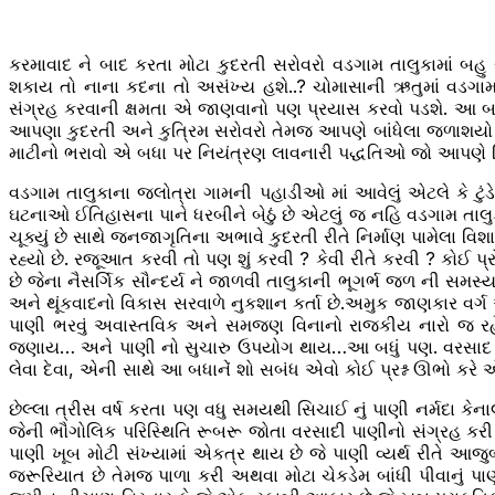
કરમાવાદ ને બાદ કરતા મોટા કુદરતી સરોવરો વડગામ તાલુકામાં બહુ 
શકાય તો નાના કદના તો અસંખ્ય હશે..? ચોમાસાની ઋતુમાં વડગામ 
સંગ્રહ કરવાની ક્ષમતા એ જાણવાનો પણ પ્રયાસ કરવો પડશે. આ બધા 
આપણા કુદરતી અને કુત્રિમ સરોવરો તેમજ આપણે બાંધેલા જળાશયો 
માટીનો ભરાવો એ બધા પર નિયંત્રણ લાવનારી પદ્ધતિઓ જો આપણે 
વડગામ તાલુકાના જલોત્રા ગામની પહાડીઓ માં આવેલું એટલે કે ટું
ઘટનાઓ ઈતિહાસના પાને ધરબીને બેઠું છે એટલું જ નહિ વડગામ તાલુ
ચૂક્યું છે સાથે જનજાગૃતિના અભાવે કુદરતી રીતે નિર્માણ પામેલા
રહ્યો છે. રજૂઆત કરવી તો પણ શું કરવી ? કેવી રીતે કરવી ? કોઈ પ્
છે જેના નૈસર્ગિક સૌન્દર્ય ને જાળવી તાલુકાની ભૂગર્ભ જળ ની સમ
અને થૂંકવાદનો વિકાસ સરવાળે નુકશાન કર્તા છે.અમુક જાણકાર વર્ગ એવ
પાણી ભરવું અવાસ્તવિક અને સમજણ વિનાનો રાજકીય નારો જ રહેછે… 
જણાય… અને પાણી નો સુચારુ ઉપયોગ થાય…આ બધું પણ. વરસાદ ની ન
લેવા દેવા, એની સાથે આ બધાનેં શો સબંધ એવો કોઈ પ્રશ્ન ઊભો કર
છેલ્લા ત્રીસ વર્ષ કરતા પણ વધુ સમયથી સિચાઈ નું પાણી નર્મદા
જેની ભૌગોલિક પરિસ્થિતિ રૂબરૂ જોતા વરસાદી પાણીનો સંગ્રહ કરી
પાણી ખૂબ મોટી સંખ્યામાં એકત્ર થાય છે જે પાણી વ્યર્થ રીતે આજુ
જરૂરિયાત છે તેમજ પાળા કરી અથવા મોટા ચેકડેમ બાંધી પીવાનું પા