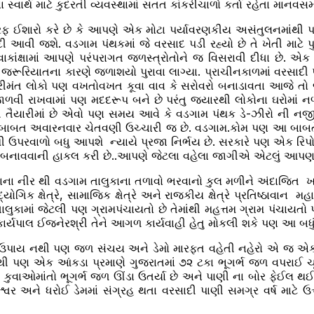
્વાર્થ માટે કુદરતી વ્યવસ્થામાં સતત કાંકરીચાળો કર્તા રહેતા માન
રફ ઈશારો કરે છે કે આપણે એક મોટા પર્યાવરણકીય અસંતુલનમાંથી પ
ી જશે. વડગામ પંથકમાં જે વરસાદ પડી રહ્યો છે તે ખેતી માટે 
ત્વાકાંક્ષામાં આપણે પરંપરાગત જળસ્ત્રોતોને જ વિસરાવી દીધા છે.
જરૂરિયાતના કારણે જળાશયો પુરાવા લાગ્યા. પ્રાચીનકાળમાં વરસાદી પ
મંત લોકો પણ વખતોવખત કૂવા વાવ કે સરોવરો બનાડાવતા આજે તો જ
ાળવી રાખવામાં પણ મદદરૂપ બને છે પરંતુ જ્યારથી લોકોના ઘરોમાં નળ 
વાની તૈયારીમાં છે એવો પણ સમય આવે કે વડગામ પંથક ડે-ઝીરો ની નજ
 બાબત અવારનવાર ચેતવણી ઉચ્ચારી જ છે. વડગામ.કોમ પણ આ બાબતે સ
રવાળો બધુ આપશે ન્યાયે પ્રજા નિર્ભય છે. સરકારે પણ એક રિપોર્ટમાં
નાવવાની હાકલ કરી છે..આપણે જેટલા વહેલા જાગીએ એટલું આપણા હ
મદાના નીર થી વડગામ તાલુકાના તળાવો ભરવાનો કુલ મળીને અંદાજિત ખર
ક ક્ષેત્રે, સામાજિક ક્ષેત્રે અને રાજકીય ક્ષેત્રે પ્રતિષ્ઠાવાન
ુકામાં જેટલી પણ ગ્રામપંચાયતો છે તેમાંથી મહત્તમ ગ્રામ પંચાયતો
ાર્યપાલ ઈજનેરશ્રી તેને આગળ કાર્યવાહી હેતુ મોકલી શકે પણ આ બધું 
ી ઉપાય નથી પણ જળ સંચય અને ડેમો મારફત વહેતી નહેરો એ જ એક મા
 પણ એક આંકડા પ્રમાણે ગુજરાતમાં ૭૨ ટકા ભૂગર્ભ જળ વપરાઈ ચૂક્
કુવાઓમાંતો ભૂગર્ભ જળ ઊંડા ઉતર્યા છે અને પાણી ના બોર ફેઈલ થઈ 
ક્તેશ્વર અને ધરોઈ ડેમમાં સંગ્રહ થતા વરસાદી પાણી સમગ્ર વર્ષ માટ