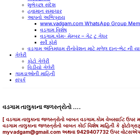
શુભેચ્છા સંદેશ
હવામાન સમાચાર
આપનો અભિપ્રાય
www.vadgam.com WhatsApp Group Memb
વડગામ વિશેષ
વડગામ.કોમ- મેમ્બર – ગેટ ટુ ગેધર
સર્વે ફોર્મ
વડગામ અંતિમધામ રીનોવેશન માટે મળેલ દાન-ભેટ ની યા
ગેલેરી
ફોટો ગેલેરી
વિડીયો ગેલેરી
ગામડાઓની માહિતી
સંપર્ક
વડગામ તાલુકાના જળસ્ત્રોતો ….
[ વડગામ તાલુકાના જળસ્ત્રોતો બાબત વડગામ.કોમ વેબસાઈટ ઉપર મ
વડગામ તાલુકાના જળસ્ત્રોતો બાબત કોઈ વિશેષ માહિતી કે ફોટોગ
myvadgam@gmail.com અથવા 9429407732 ઉપર વોટસએપ ક