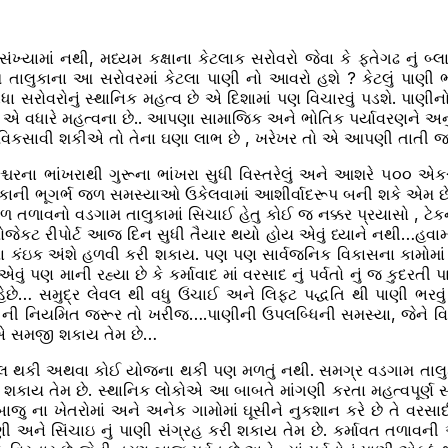
સંખ્યામાં નથી, મધ્યમ કક્ષાના કેટલાક સરોવરો જેવા કે ફતેગઢ નું બ
તાલુકાના આ સરોવરમાં કેટલા પાણી નો આવરો હશે ? કેટલું પાણી ભ
સરોવરોનું સ્થાનિક મહત્વ છે એ દિશામાં પણ વિચારવું પડશે. પાણીન
એ વધારે મહત્વના છે.. આપણા સામાજિક અને ભોતિક પર્યાવરણને અનુ
વિકસાવી શકીએ તો તેના ઘણા લાભ છે , ખરેખર તો એ આપણી તાતી જર
ડેશ્ચરના ભાંખરાથી ગુરૂના ભાંખરા સુધી વિસ્તરેલું અને આશરે ૫૦૦ 
કાની ભૂગર્ભ જળ સમસ્યાઓ ઉકેલવામાં આશીર્વાદરૂપ બની શકે એમ છે…
 વિશાળ તળાવનો વડગામ તાલુકામાં સિચાઈ હેતુ કોઈ જ નક્કર પ્રયાસો ,
રોજેકટ રીપોર્ટ આજ દિન સુધી તૈયાર થયો હોય એવું ધ્યાને નથી…હવામા
સ્યા કંઇક અંશે હળવી કરી શકાય. પણ પણ સાર્વજનિક વિકાસના કામોમા
ું પણ માની રહ્યા છે કે કર્માવાદ માં વરસાદ નું પર્વતો નું જ કુદરત
સમુદ્ર લેવલ થી વધુ ઉંચાઈ અને લિફ્ટ પદ્ધતિ થી પાણી ભરવું …તે
િયમિત જરૂર તો ખરીજ….પાણીની ઉપલબ્ધિની સમસ્યા, જેને વિશે આપણે
ે એ સમજી શકાય તેમ છે…
 કેનાલ થકી અથવા કોઈ યોજના થકી પણ મળતું નથી. સમગ્ર વડગામ તાલુ
 શકાય તેમ છે. સ્થાનિક લોકોએ આ બાબતે માંગણી કરતા મહત્વપૂર્ણ સૂ
બાજુ ના ખેતરોમાં અને અનેક ગામોમાં ઘૂસીને નુકશાન કરે છે તે વરસ
ણી અને સિંચાઇ નું પાણી સંગ્રહ કરી શકાય તેમ છે. કર્માવત તળાવન