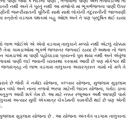
ી પરના પાણી જેવા કે નદીના પાણી , તળાવોના પાણી અને તલાવડીઓ તો
ોઈ ખાતરી નથી અને તે પૂરતું નથી આ સંજોગો મા ભૂગર્ભજળના પાણી ઉપર
ીની જરૂરીયાતની પૂર્તિની સાથે સાથે લોકોની તંદુરસ્તીની જાળવણી
 સ્ત્રોતો વડગામ પંથકમાં બહુ ઓછા અને તે પણ પ્રદૂષિત થઈ રહ્યા
ુ એનો લાભ જોઈએ એ એવો વડગામ્ તાલુકાને મળ્યો નથી એટલું ચોક્કસ
છે તેવા ગામડાઓમા ભૂગર્ભ જળસ્તર જળવાઈ રહ્યા છે અથવા તો જળ
સ્ત ગામડાઓ મા પાણી પહોંચાડવા પ્રયત્નો પુરા થયા નથી અને એવુંજ
ળાવમાં પાણી લઈ જવાની વ્યવસ્થા કરવામાં આવી છે પણ મોકેશ્વર થી
ે જળસંગ્રહ નો લાભ વડગામ તાલુકાના અસરગ્રસ્ત ગામો નો મળે તે
રાવે છે જેવી કે નર્મદા યોજના, કલ્પ્સર યોજના, સુજલામ સુફલામ
યાત બંધો અને નાના તળાવો ભરવા માટેની લાઇન યોજના, ધરોઇ ડાબા
 અનુકુળ આવી શકે તેમ છે. આ માટે નક્કર રજૂઆત અર્થે આપણી પાસે
ુકામાં અત્યાર સુધી એકમાત્ર ચેકડેમની કામગીરી થઈ છે પણ એની
..
સુજલામ સુફલામ યોજના છે . આ યોજના અંતર્ગત વડગામ તાલુકાના