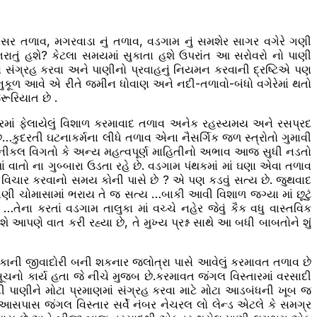
્લાસર તળાવ, મગરવાડા નું તળાવ, વડગામ નું સમશેર સાગર વગેરે ગણી
રાતું હશે? કેટલા સમયમાં સુકાતા હશે ઉપરાંત આ સરોવરો નો પાણી
ો સંગ્રહ કરવા અને પાણીનો પ્રવાહનું નિયમન કરવાની દ્રષ્ટિએ પણ
કૂળ આવે એ રીતે જમીન ધોવાણ અને નદી-તળાવો-બંધો વગેરેમાં થતો
ૂરિયાત છે .
એકરમાં ફેલાયેલું વિશાળ કરમાવાદ તળાવ અનેક રહસ્યમય અને રસપ્રદ
કુદરતી ઘટનાકર્મના લીધે તળાવ એના નૈસર્ગિક જળ સ્ત્રોતો ગુમાવી
 ટેકનીકલ વિગતો કે અન્ય મહત્વપૂર્ણ માહિતીનો અભાવ આજ સુધી નડતો
ં વાતો ના ગુબ્બારા ઉડતા રહે છે. વડગામ પંથકમાં માં ઘણા એવા તળાવ
ં વિચાર કરવાનો સમય કોની પાસે છે ? એ પણ કડવું સત્ય છે. જુથવાદ
ી પાણી ચોમાસામાં ભરાય તે જ સત્ય …બાકી આવી વિશાળ જગ્યા માં છૂટું
ના કરતાં વડગામ તાલુકા માં વચ્ચે નહેર જેવું કૈક વધુ વાસ્તવિક
 વાત કરી રહ્યા છે, તે મુખ્ય પ્રશ્ન સાથે આ બધી બાબતોને શું
કાની જીવાદોરી બની શકનાર જલોત્રા પાસે આવેલું કરમાવત તળાવ છે
ચનો કાર્ય હતા જે નીચે મુજબ છે.કરમાવત જંગલ વિસ્તારમાં વરસાદી
ાદી પાણીને મોટા પ્રમાણમાં સંગ્રહ કરવા માટે મોટા આડબંધની ખૂબ જ
ી આસપાસ જંગલ વિસ્તાર સર્વે નંબર નેચરલ લો લેન્ડ એટલે કે સમગ્ર