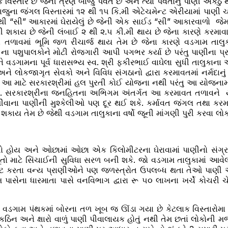
 વિસ્તાર છે જેની ત્રણ બાજુ પર્વત છે અને ત્યાં પર્વતોનું પાણી
જુના જંગલ વિસ્તારમાં ૧૨ થી ૧૫ કિ.મી એટેચમેન્ટ એરીયામાં પાણી ચ
 “સી” આકારમાં ઘેરાયેલું છે જેની એક સાઈડ “સી” આકારવાળો જેમની
કાય છે જેની લંબાઈ ૨ થી ૨.૫ કી.મી થાય છે જેના કારણે કરમાવાત
ા તળાવમાં ભૂમિ જળ રીચાર્જ થાય તેમ છે જેના કારણે વડગામ તાલુ
 પશુપાલકોને મોટી રોજગારી આપી પગભર કર્યા છે પરંતુ પાણીના પ્રશ્ન
અને વડગામના પૂર્વ ધારાસભ્ય સ્વ. શ્રી ફકીરભાઈ વાઘેલા સુધી તાલુકા
 અને લોકજાગૃત સેવકો અને વિવિધ સંગઠાનો દ્વારા કરમાવતમાં નર્મદા
 માટે સરકારશ્રીમાં હલ પુરતી કોઈ યોજના નથી પરંતુ આ યોજનામાં ઓછ
જરૂરી. સરકારશ્રીના જનહિતના અભિગમ અંતર્ગત આ કરમાવત તળાવને યો
પીવાના પાણીની મુશ્કેલીઓ પણ દૂર થઈ શકે. કર્માવત જંગલ તથા 
 તેમ છે જેથી વડગામ તાલુકાના વર્ષો જૂની માંગણી પુરી કરવા લોકમાં
ો હોય અને ઓછામાં ઓછા એક કિલોમીટરના ઘેરાવામાં પાણીનો સંગ્રહ થ
ો માટે સિંચાઈની સુવિધા સરળ બની શકે. જો વડગામ તાલુકામાં આવેલ 
ાટ કરતા વન્ય પ્રાણીઓને પણ જળસ્ત્રોત ઉપલબ્ધ થતા તેઓ પાણી અન
મ પાસેના ધારમાતા પાસે વનવિભાગ દ્વારા રૂ ૫૦ લાખના ખર્ચે કોચરી ચે
 વડગામ પંથકમાં બોરના તળ ખૂબ જ ઊંડા ગયા છે કેટલાક વિસ્તારોમા 
 કઠિન અને ક્ષારો વાળું પાણી પીવાલાયક હોતું નથી તેમ છતાં લોકોની મજ