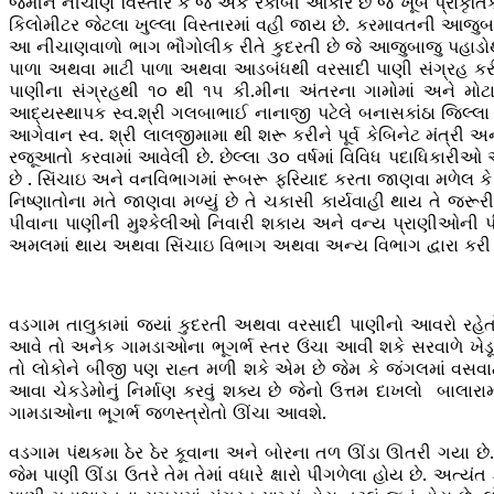
જમીન નીચાણ વિસ્તાર કે જે એક રકાબી આકાર છે જે ખૂબ પ્રાકૃતિક
કિલોમીટર જેટલા ખુલ્લા વિસ્તારમાં વહી જાય છે. કરમાવતની આજુબા
આ નીચાણવાળો ભાગ ભૌગોલીક રીતે કુદરતી છે જે આજુબાજુ પહાડોથી
પાળા અથવા માટી પાળા અથવા આડબંધથી વરસાદી પાણી સંગ્રહ કરી શ
પાણીના સંગ્રહથી ૧૦ થી ૧૫ કી.મીના અંતરના ગામોમાં અને મોટ
આદ્યસ્થાપક સ્વ.શ્રી ગલબાભાઈ નાનાજી પટેલે બનાસકાંઠા જિલ્લા ના
આગેવાન સ્વ. શ્રી લાલજીમામા થી શરૂ કરીને પૂર્વ કેબિનેટ મંત્રી 
રજૂઆતો કરવામાં આવેલી છે. છેલ્લા ૩૦ વર્ષમાં વિવિધ પદાધિકારીઓ
છે . સિંચાઇ અને વનવિભાગમાં રૂબરૂ ફરિયાદ કરતા જાણવા મળેલ કે આ
નિષ્ણાતોના મતે જાણવા મળ્યું છે તે ચકાસી કાર્યવાહી થાય તે 
પીવાના પાણીની મુશ્કેલીઓ નિવારી શકાય અને વન્ય પ્રાણીઓની 
અમલમાં થાય અથવા સિંચાઇ વિભાગ અથવા અન્ય વિભાગ દ્વારા કરી શકાય
વડગામ તાલુકામાં જ્યાં કુદરતી અથવા વરસાદી પાણીનો આવરો રહેત
આવે તો અનેક ગામડાઓના ભૂગર્ભ સ્તર ઉંચા આવી શકે સરવાળે ખેડૂત
તો લોકોને બીજી પણ રાહ્ત મળી શકે એમ છે જેમ કે જંગલમાં વસવ
આવા ચેકડેમોનું નિર્માણ કરવું શક્ય છે જેનો ઉત્તમ દાખલો બાલારા
ગામડાઓના ભૂગર્ભ જળસ્ત્રોતો ઊંચા આવશે.
વડગામ પંથકમા ઠેર ઠેર કૂવાના અને બોરના તળ ઊંડા ઊતરી ગયા છે.
જેમ પાણી ઊંડા ઉતરે તેમ તેમાં વધારે ક્ષારો પીગળેલા હોય છે. અત્યંત