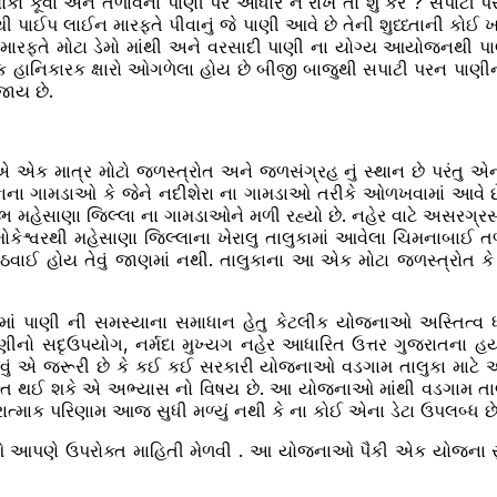
. લોકો કૂવા અને તળાવના પાણી પર આધાર ન રાખે તો શું કરે ? સપાટ
 નથી પાઈપ લાઈન મારફતે પીવાનું જે પાણી આવે છે તેની શુધ્ધ્તાની ક
 મારફતે મોટા ડેમો માંથી અને વરસાદી પાણી ના યોગ્ય આયોજનથી પાણ
ક હાનિકારક ક્ષારો ઓગળેલા હોય છે બીજી બાજુથી સપાટી પરન પાણીના
જાય છે.
ેમ એ એક માત્ર મોટો જળસ્ત્રોત અને જળસંગ્રહ નું સ્થાન છે પરંત
ુકાના ગામડાઓ કે જેને નદીશેરા ના ગામડાઓ તરીકે ઓળખવામાં આવે 
લાભ મહેસાણા જિલ્લા ના ગામડાઓને મળી રહ્યો છે. નહેર વાટે અસરગ્ર
કેશ્વરથી મહેસાણા જિલ્લાના ખેરાલુ તાલુકામાં આવેલા ચિમનાબાઈ ત
ઠવાઈ હોય તેવું જાણમાં નથી. તાલુકાના આ એક મોટા જળસ્ત્રોત ક
તમાં પાણી ની સમસ્યાના સમાધાન હેતુ કેટલીક યોજનાઓ અસ્તિત્વ ધ
ણીનો સદૃઉપયોગ, નર્મદા મુખ્યગ નહેર આધારિત ઉત્તર ગુજરાતના હ
જાણવું એ જરૂરી છે કે કઈ કઈ સરકારી યોજનાઓ વડગામ તાલુકા માટે
િન્ત થઈ શકે એ અભ્યાસ નો વિષય છે. આ યોજનાઓ માંથી વડગામ તાલ
રાત્માક પરિણામ આજ સુધી મળ્યું નથી કે ના કોઈ એના ડેટા ઉપલબ્ધ છે
િશે આપણે ઉપરોક્ત માહિતી મેળવી . આ યોજનાઓ પૈકી એક યોજના 