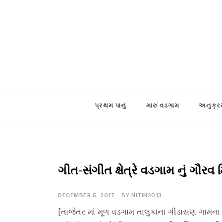
Skip
to
content
પ્રથમ પાનું
મારું વડગામ
અનુક્ર
વ્યક્તિ-
ગીત-સંગીત ક્ષેત્રે વડગામ નું ગૌરવ 
વિશેષ
DECEMBER 5, 2017
BY
NITIN2013
[તાજેતર માં મૂળ વડગામ તાલુકાના ગીડાસણ ગામના 