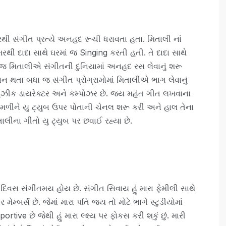
ી સંગીત પ્રત્યે અનહદ રૂચી ધરાવતા હતા. મિતાલી નાં
થી દાદા સાથે ઘરમાં જ Singing કરતી હતી. તે દાદા સાથે
 જ મિતાલીએ સંગીતની દુનિયામાં અનહદ રસ લેવાનું શરૂ
યાન થતા બધા જ સંગીત પ્રોગ્રામોમાં મિતાલીએ ભાગ લેવાનું
્યુઝીક ડાયરેક્ટર અને કમ્પોઝર છે. જય મહંત ગીત લખવાના
મળીને યુ ટ્યુબ ઉપર પોતાની ચેનલ શરૂ કરી અને હાલ તેના
ાલીના ગીતો યુ ટ્યુબ પર છવાઈ રહ્યા છે.
 દિવસ સંગીતમય હોય છે. સંગીત સિવાય હું મારા ફેમીલી સાથે
ાર મેમ્બર્સ છે. જેમાં મારા પતિ જય તો મોટે ભાગે સ્ટુડીયોમાં
tive છે જેથી હું મારા લ્ક્ષ્ય પર ફોકસ કરી શકું છું. મારી