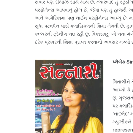
સવાર પણ રીયાઝ સાથે થાય છે. ત્યારબાદ હું સ્ટુડીયોમાં
પરફોર્મન્સ આપવાનું હોય છે, જેમાં પણ હું હાજરી આપું 
અને અમેરિકામાં પણ લાઈવ પરફોર્મન્સ આપ્યું છે. નાની
સુધા પટવર્ધન પાસે ક્લાસિકલની શિક્ષા મેળવી છે. હ
કલ્ચરની ટ્રેનીંગ લઇ રહી છું. વિકાસજી એ લતા મંગ
દરેક પ્રકારની શિક્ષા પ્રાપ્ત કરવાનો અવસર મળ્યો છ
પ્લેબેક Si
મિતાલીને 
આપ્યો કે 
છું. ગુજરા
પર ક્લાસિક
‘નાદભેદ’ મ
મ્યુઝીકને વ
represent ક