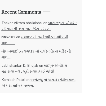
Recent Comments
Thakor Vikram bhailalbhai
on
બારોટજીનો ચોપડો :
પેઢીનામાની એક સામાજિક પરંપરા.
nitin2013
on
મજાદર નાં રામદેવપીરના મંદિર ની
ગાથા…….
નૌમાનભાઈ
on
મજાદર નાં રામદેવપીરના મંદિર ની
ગાથા…….
Labhshankar D. Bhojak
on
સદગુરુ મોતીરામ
મહારાજ – લે : શ્રી સંજયભાઈ જોશી
Kamlesh Patel
on
બારોટજીનો ચોપડો : પેઢીનામાની
એક સામાજિક પરંપરા.