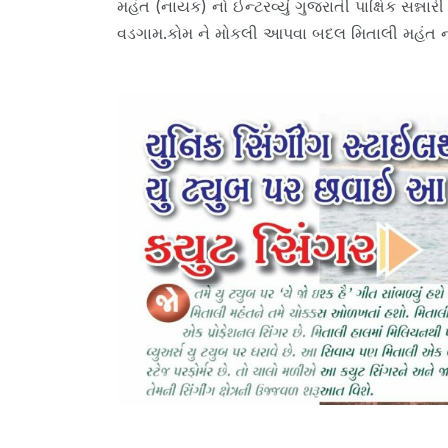
મહંત (નાયક) નો ઈન્ટરવ્યું ગુજરાતી પાક્ષિક સન્નાર
વડગામ.કોમ ને મોકલી આપવા બદલ મિતાલી મહંત