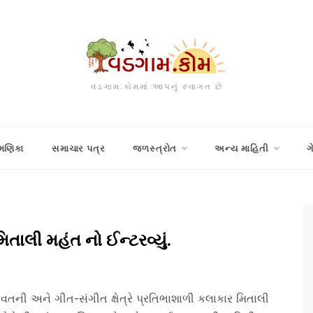
વડગામ.કોમમાં આપનું સ્વાગત છે
મણિકા
સમાચાર પત્ર
જળસ્ત્રોત
અન્ય માહિતી
ગ
મિતાલી મહંત નો ઈન્ટરવ્યું.
વતની અને ગીત-સંગીત ક્ષેત્રે પ્રતિભાશાળી કલાકાર મિતાલી