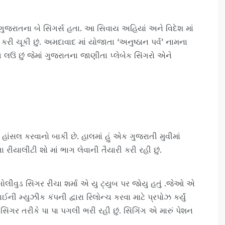
ગુજરાતના બે સિંગર્સ હતા. આ સિવાય અહિયાં અને વિદેશ માં
 કરી ચૂકી છું. અમદાવાદ માં યોજાતા ‘અનુષ્ઠાન પર્વ’ નામના
ગ લઉં છું જેમાં ગુજરાતના જાણીતા પ્લેબેક સિંગરો એને
મ હાંસલ કરવાનો બાકી છે. હાલમાં હું એક ગુજરાતી મુવીમાં
રીયાલીટી શો માં ભાગ લેવાની તૈયારી કરી રહી છું.
 બોલીવુડ સિંગર રીચા શર્મા એ યુ ટ્યુબ પર જોયુ હતું .જેઓ એ
ની મ્યુઝીક કંપની દ્વારા રિલોન્ચ કરવા માટે પ્રપોઝ કર્યું
 સિંગર તરીકે પા પા પગલી ભરી રહી છું. સિંગિંગ એ મારું પેશન