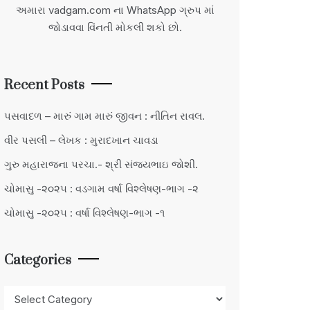
અમારા vadgam.com ના WhatsApp ગ્રુપ માં
જોડાવવા વિંનતી મોકલી શકો છો.
Recent Posts
પસવાદળ – મારું ગામ મારું જીવન : નીતિન રાવલ.
વીર પસલી – લેખક : મુરાદખાન ચાવડા
ગુરુ મહારાજના પરચા.- શ્રી સંજયભાઇ જોશી.
ચોમાસુ -૨૦૨૫ : વડગામ વર્ષા વિશ્લેષણ-ભાગ -૨
ચોમાસુ -૨૦૨૫ : વર્ષા વિશ્લેષણ-ભાગ -૧
Categories
Categories