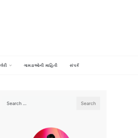
ેલેરી
ગામડાઓની માહિતી
સંપર્ક
Search
for: