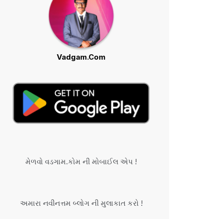
Vadgam.Com
મેળવો વડગામ.કોમ ની મોબાઈલ એપ !
અમારા નવીનત્તમ બ્લોગ ની મુલાકાત કરો !