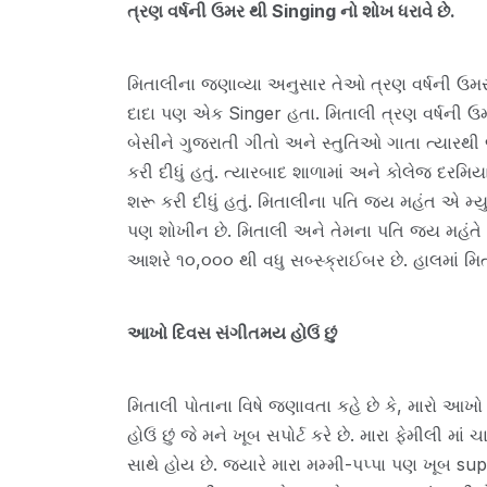
ત્રણ વર્ષની ઉમર થી Singing નો શોખ ધરાવે છે.
મિતાલીના જણાવ્યા અનુસાર તેઓ ત્રણ વર્ષની ઉમરથ
દાદા પણ એક Singer હતા. મિતાલી ત્રણ વર્ષની ઉમર
બેસીને ગુજરાતી ગીતો અને સ્તુતિઓ ગાતા ત્યારથી
કરી દીધું હતું. ત્યારબાદ શાળામાં અને કોલેજ દરમિ
શરૂ કરી દીધું હતું. મિતાલીના પતિ જય મહંત એ મ
પણ શોખીન છે. મિતાલી અને તેમના પતિ જય મહંતે 
આશરે ૧૦,૦૦૦ થી વધુ સબ્સ્ક્રાઈબર છે. હાલમાં મિત
આખો દિવસ સંગીતમય હોઉં છું
મિતાલી પોતાના વિષે જણાવતા કહે છે કે, મારો આખો
હોઉં છું જે મને ખૂબ સપોર્ટ કરે છે. મારા ફેમીલી માં ચ
સાથે હોય છે. જ્યારે મારા મમ્મી-પપ્પા પણ ખૂબ suppor