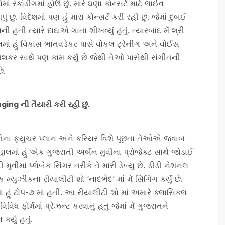
 રેકોર્ડીંગમાં હોઉં છું. મારે ઘણા કોન્સર્ટ માટે લાઈવ
છું. વિદેશમાં પણ હું મારા કોન્સર્ટ કરી રહી છું. જેમાં દુબઈ
 હતી ત્યારે દાદાએ ગાતા શીખવ્યું હતું. ત્યારબાદ મેં શ્રી
ાલમાં હું વિકાસ ભાતવડેકર પાસે વોકલ ટ્રેનીંગ અને વોઈસ
ેશકર સાથે પણ કામ કર્યું છે જેથી તેઓ પાસેથી સંગીતની
ે.
nging ની તૈયારી કરી રહી છું.
તેના ફ્યુચર પ્લાન અને કરિયર વિશે પૂછતા તેઓએ જવાબ
હાલમાં હું એક ગુજરાતી અર્બન મુવીના પ્રોજેક્ટ સાથે જોડાઈ
તી મુવીમાં પ્લેબેક સિંગર તરીકે તે મારી ડેબ્યુ છે. ડીડી નેશનલ
 મ્યુઝીકના રીયાલીટી શો ‘નાદભેદ’ માં મેં સિંગિંગ કર્યું છે.
ાં હું ટોપ-૭ માં હતી. આ રીયાલીટી શો માં અમારે ક્લાસિકલ
િવિધ ફોર્મમાં પ્રેઝન્ટ કરવાનું હતું જેમાં મેં ગુજરાતને
ર્યું હતું.