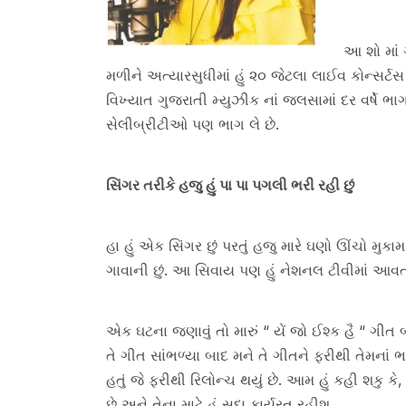
આ શો માં 
મળીને અત્યારસુધીમાં હું ૨૦ જેટલા લાઈવ કોન્સર્ટસ
વિખ્યાત ગુજરાતી મ્યુઝીક નાં જલસામાં દર વર્ષે ભા
સેલીબ્રીટીઓ પણ ભાગ લે છે.
સિંગર તરીકે હજુ હું પા પા પગલી ભરી રહી છું
હા હું એક સિંગર છું પરતું હજુ મારે ઘણો ઊંચો મુકા
ગાવાની છું. આ સિવાય પણ હું નેશનલ ટીવીમાં આવતા 
એક ઘટના જણાવું તો મારું “ યેં જો ઈશ્ક હૈ “ ગીત
તે ગીત સાંભળ્યા બાદ મને તે ગીતને ફરીથી તેમનાં ભાઈ
હતું જે ફરીથી રિલોન્ચ થયું છે. આમ હું કહી શકુ કે,
છે અને તેના માટે હું સદા કાર્યરત રહીશ.