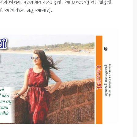
ી મેગેઝીનમાં પ્રકાશિત થયો હતો. આ ઈન્ટરવ્યું ની માહિતી
 નો અભિનંદન સહ આભાર].