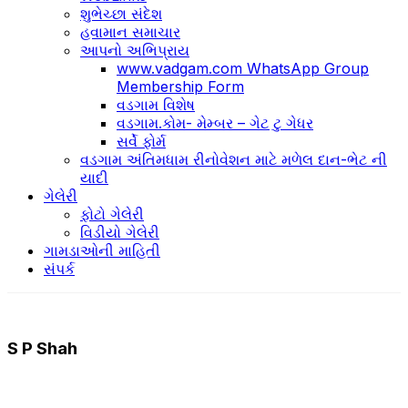
શુભેચ્છા સંદેશ
હવામાન સમાચાર
આપનો અભિપ્રાય
www.vadgam.com WhatsApp Group
Membership Form
વડગામ વિશેષ
વડગામ.કોમ- મેમ્બર – ગેટ ટુ ગેધર
સર્વે ફોર્મ
વડગામ અંતિમધામ રીનોવેશન માટે મળેલ દાન-ભેટ ની
યાદી
ગેલેરી
ફોટો ગેલેરી
વિડીયો ગેલેરી
ગામડાઓની માહિતી
સંપર્ક
S P Shah