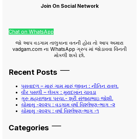
Join On Social Network
Chat on WhatsApp
જો આપ વડગામ તાલુકાના વતની હોય તો આપ અમારા
vadgam.com ના WhatsApp ગ્રુપ માં જોડાવવા વિંનતી
મોકલી શકો છો.
Recent Posts
પસવાદળ – મારું ગામ મારું જીવન : નીતિન રાવલ.
વીર પસલી – લેખક : મુરાદખાન ચાવડા
ગુરુ મહારાજના પરચા.- શ્રી સંજયભાઇ જોશી.
ચોમાસુ -૨૦૨૫ : વડગામ વર્ષા વિશ્લેષણ-ભાગ -૨
ચોમાસુ -૨૦૨૫ : વર્ષા વિશ્લેષણ-ભાગ -૧
Categories