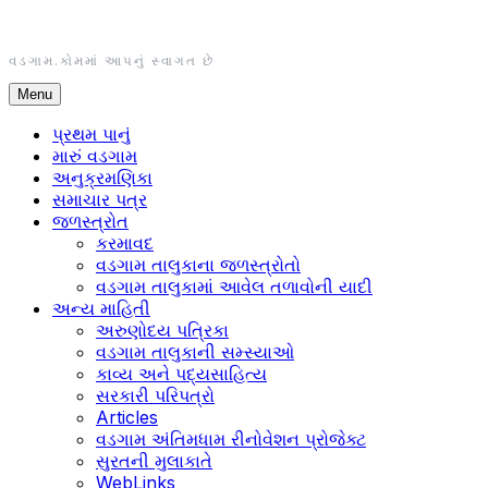
Skip
to
content
વડગામ.કોમમાં આપનું સ્વાગત છે
Menu
પ્રથમ પાનું
મારું વડગામ
અનુક્રમણિકા
સમાચાર પત્ર
જળસ્ત્રોત
કરમાવદ
વડગામ તાલુકાના જળસ્ત્રોતો
વડગામ તાલુકામાં આવેલ તળાવોની યાદી
અન્ય માહિતી
અરુણોદય પત્રિકા
વડગામ તાલુકાની સમ્સ્યાઓ
કાવ્ય અને પદ્યસાહિત્ય
સરકારી પરિપત્રો
Articles
વડગામ અંતિમધામ રીનોવેશન પ્રોજેક્ટ
સુરતની મુલાકાતે
WebLinks