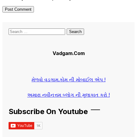
Search
for:
Vadgam.Com
મેળવો વડગામ.કોમ ની મોબાઈલ એપ !
અમારા નવીનત્તમ બ્લોગ ની મુલાકાત કરો !
Subscribe On Youtube