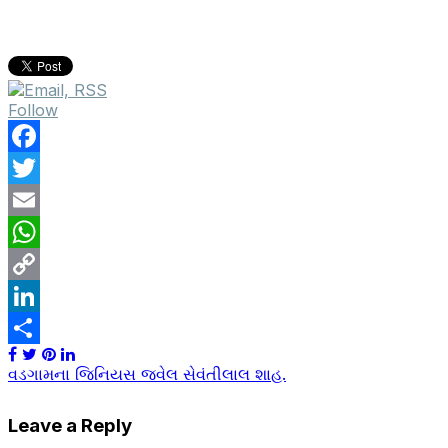
Follow
Facebook
Twitter
Email
WhatsApp
Copy
Link
LinkedIn
Share
Post
વડગામના જિનિયસ જ્વેલ સેવંતીલાલ શાહ.
navigation
Leave a Reply