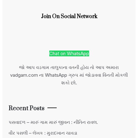
Join On Social Network
Chat on WhatsApp
જો આપ વડગામ તાલુકાના વતની હોય તો આપ અમારા
vadgam.com ના WhatsApp ગ્રુપ માં જોડાવવા વિંનતી મોકલી
શકો છો.
Recent Posts
પસવાદળ – મારું ગામ મારું જીવન : નીતિન રાવલ.
વીર પસલી – લેખક : મુરાદખાન ચાવડા