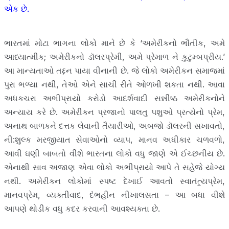
એક છે.
ભારતમાં મોટા ભાગના લોકો માને છે કે ‘અમેરીકનો ભૌતીક, અમે
આધ્યાત્મીક; અમેરીકનો ડૉલરપ્રેમી, અમે પ્રેમાળ ને કુટુમ્બપ્રીય.’
આ માન્યતાઓ તદ્દન પાયા વીનાની છે. જે લોકો અમેરીકન સમાજમાં
પુરા ભળ્યા નથી, તેઓ એને સાચી રીતે ઓળખી શકતા નથી. આવા
અધકચરા અભીપ્રાયો કરોડો આદર્શવાદી સન્નીષ્ઠ અમેરીકનોને
અન્યાય કરે છે. અમેરીકન પ્રજાનો પાલતુ પશુઓ પ્રત્યેનો પ્રેમ,
અનાથ બાળકને દત્તક લેવાની તૈયારીઓ, અબજો ડૉલરની સખાવતો,
ની:શુલ્ક મરજીયાત સેવાઓનો વ્યાપ, માનવ અધીકાર ચળવળો,
આવી ઘણી બાબતો વીશે ભારતના લોકો વધુ જાણે એ ઈચ્છનીય છે.
એનાથી સાવ અજાણ એવા લોકો અભીપ્રાયો આપે તે સહેજે યોગ્ય
નથી. અમેરીકન લોકોમાં સ્પષ્ટ દેખાઈ આવતો સ્વાતંત્ર્યપ્રેમ,
માનવપ્રેમ, વ્યક્તીવાદ, દંભહીન નીખાલસતા – આ બધા વીશે
આપણે થોડીક વધુ કદર કરવાની આવશ્યક્તા છે.