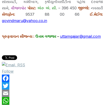
સોસાયટી, કાશીબાગ, કૃષીયુનીવર્સીટીના પહેલા દરવાજા
સામે,
વીજલપોર
પોસ્ટ:
એરુ એ. સી.
– 396 450
જીલ્લો:
નવસારી
સેલફોન:
9537 88 00 66
ઈ.મેઈલ:
govindmaru@yahoo.co.in
પ્રુફવાચન સૌજન્ય
:
ઉત્તમ ગજ્જર
–
uttamgajjar@gmail.com
Follow
F
a
T
c
w
E