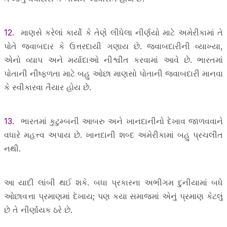
12.
માણસે કરેલાં કાર્યો કે તેણે લીધેલા નીર્ણયો માટે અમેરીકામાં તે
પોતે જવાબદાર કે ઉત્તરદાયી ગણાય છે. જવાબદારીની વ્યાખ્યા,
એનો વ્યાપ અને મર્યાદાઓ નીશ્વીત કરવામાં આવે છે. ભારતમાં
પોતાની નીષ્ફળતા માટે બહુ ઓછા માણસો પોતાની જવાબદારી માનવા
કે સ્વીકારવા તૈયાર હોય છે.
13.
ભારતમાં કુટુમ્બની આબરુ અને ખાનદાનીનો દેખાવ જાળવવાને
વધારે મહત્ત્વ અપાય છે. ખાનદાની શબ્દ અમેરીકામાં બહુ પ્રચલીત
નથી.
આ યાદી લાંબી થઈ શકે. બધા પ્રકારના અભીગમ દુનીયામાં બધે
ઓછાવત્તા પ્રમાણમાં દેખાય; પણ કયા સમાજમાં એનું પ્રમાણ કેટલું
છે તે નીર્ણાયક ઠરે છે.