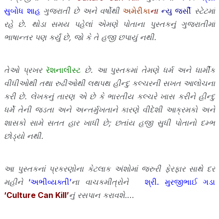
સુબોધ શાહ
ગુજરાતી છે અને વર્ષોથી
અમેરીકા
ના
ન્યુ જર્સી
સ્ટેટમાં
રહે છે
.
થોડા સમય પહેલાં એમણે પોતાના પુસ્તકનું ગુજરાતીમાં
ભાષાન્તર પણ કર્યું છે, જો
કે તે હજી છપાયું નથી
.
તેઓ પ્રખર
રૅશનાલીસ્ટ
છે
.
આ પુસ્તકમાં તેમણે
ધર્મ અને ધાર્મીક
વીધીઓથી તથા રુઢીઓથી લથપથ હીન્દુ કલ્ચરની સખત આલોચના
કરી
છે
.
લેખકનું
તારણ એ છે કે ભારતીય કલ્ચરે ખાસ કરીને હીન્દુ
ધર્મે તેની જડતા અને
અન્તર્મુખતાને કારણે વીદેશી આક્રમકો અને
શાસકો સામે સતત હાર ખાધી છે
;
છતાંય
હજી
સુધી પોતાનો
દમ્ભ
છોડ્યો નથી
.
આ પુસ્તકનાં પ્રકરણોના કેટલાક અંશોમાં જરુરી ફેરફાર સાથે દર
મહીને
‘અભીવ્યક્તી’
ના વાચકમીત્રોને
શ્રી. મુરજીભાઈ ગડા
‘Culture Can Kill’
નું રસપાન કરાવશે
.
…