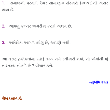
1.
સમાજની પ્રગતી ઉપર સામાજીક સંસ્કારો (કલ્ચર)ની અસર
થાય છે.
2.
આપણું કલ્ચર અમેરીકા કરતાં અલગ છે.
3.
અમેરીકા આગળ વધેલું છે, આપણે નથી.
આ ત્રણ હકીકતોમાં રહેલું તથ્ય તમે સ્વીકારી શકો, તો એમાંથી શું
તારતમ્ય નીકળે છે ? વીચાર કરો.
–સુબોધ શાહ
લેખકસમ્પર્ક: