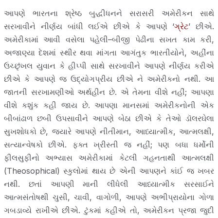
આપણે ભારતના શ્રેષ્ઠ બુદ્ધીધનને સરાસરી અમેરીકન સાથે
સરખાવીને નીર્ણય બાંધી લઈએ છીએ કે આપણે ‘
ગ્રેટ
’ છીએ.
અમેરીકામાં આવી વસેલા પહેલી–બીજી પેઢીના સખત કામ કરી,
અજાણ્યા દેશમાં સ્થીર થવા માંગતા આગંતુક ભારતીયોને, અહીંના
ઉચ્છૃંખલ યુવાન કે હીપ્પી સાથે સરખાવીને આપણે નીર્ણય કરીએ
છીએ કે આપણે જ ઉદ્યોગપ્રીય છીએ ને અમેરીકનો નથી. આ
જાતની સરખામણીઓ અર્થહીન છે. એ તેમના વીશે નહીં; આપણા
વીશે કશુંક કહી જાય છે. આપણા માનસમાં અમેરીકનોની એક
બીબાંઢાળ છબી ઉપસાવીને આપણે બેઠા છીએ કે તેઓ ડૉલરઘેલા
સુખશોધકો છે, જ્યારે આપણે નીતીમાન, આધ્યાત્મીક, આત્મલક્ષી,
સત્યાન્વેષકો છીએ. ફક્ત ખ્રીસ્તી જ નહીં; પણ બધા ધર્મોની
ફીલસુફીનો અભ્યાસ અમેરીકામાં કેટલી ગહનતાથી આત્મલક્ષી
(Theosophical) સ્કુલોમાં થાય છે એની આપણને કાંઈ જ ખબર
નથી. છતાં આપણી માની લીધેલી આધ્યાત્મીક સરસાઈને
આત્મસંતોષથી ચુસી, ચાવી, વાગોળી, આપણે અભીપ્રાયોના ગોળા
ગબડાવ્યે રાખીએ છીએ. ટુંકમાં કહીએ તો, અમેરીકન પ્રજા જુદી