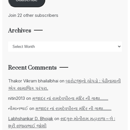
Join 22 other subscribers
Archives
Archives
Recent Comments
Thakor Vikram bhailalbhai
on
બારોટજીનો ચોપડો : પેઢીનામાની
એક સામાજિક પરંપરા.
nitin2013
on
મજાદર નાં રામદેવપીરના મંદિર ની ગાથા…….
નૌમાનભાઈ
on
મજાદર નાં રામદેવપીરના મંદિર ની ગાથા…….
Labhshankar D. Bhojak
on
સદગુરુ મોતીરામ મહારાજ – લે :
શ્રી સંજયભાઈ જોશી