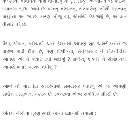
વલણોની વીવીધતા વીશે વીચારવું તો દુર રહ્યું; એ ભાગ્યે જ કોઈના
ધ્યાનમાં સુધ્ધાં આવે છે. પરન્તુ કલ્ચરનું, સંસ્કારોનું, સૌથી મહત્ત્વનું
પાસું તો આ જ છે. કારણ બીજું બધું એમાંથી ઉપજેલું છે, એ વાત
વીસારે પડે છે.
પૈસા, પોષાક, પરીચર્યા અને ફેશનમાં આપણે ખુદ અમેરીકનોને જ
પાછળ પાડી દીધા છે; પણ મૌલીકતા, મેનેજમેન્ટ ને મોડર્નીટીમાં
આપણે એમને ક્યારે ટપી જઈશું ? સર્જન, શક્તી ને સંશોધનમાં
આપણે ક્યારે આગળ વધીશું ?
આજે તો ભારતીય સમારંભોમાં સમયસર પધારવું એ જ આપણી
સર્વોત્તમ સફળતા ગણાય છે. સ્વચ્છતા એ જ સર્વાધીક સીદ્ધી છે.
અંતમાં નીચેના ત્રણ સાદાં કથનો ધ્યાનથી તપાસો :