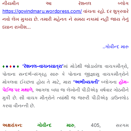
નીયમીત આ રૅશનલ બ્લોગ
https://govindmaru.wordpress.com/
વાંચતા રહો. દર શુક્રવારે
નવો લેખ મુકાય છે. તમારી મહેનત ને સમય નકામાં નહીં જાય તેનું
ધ્યાન રાખીશ…
..ગોવીન્દ મારુ
♦
●
♦
●
♦
‘
રૅશનલ
–
વાચનયાત્રા
’
માં મોડેથી જોડાયેલા વાચકમીત્રો,
પોતાના સન્દર્ભ–સંગ્રહ સારુ કે પોતાના જીજ્ઞાસુ વાચકમીત્રોને
મોકલવા ઈચ્છતા હોય તે માટે, મારા
‘અભીવ્યક્તી’
બ્લોગના
હોમ–
પેઈજ પર મથાળે
, આગલા બધા જ લેખોની પીડીએફ વર્ષવાર ગોઠવીને
મુકી છે. સૌ વાચક મીત્રોને ત્યાંથી જ જરુરી પીડીએફ ડાઉનલોડ
કરવા વીનન્તી છે.
અક્ષરાંકન:
ગોવીન્દ મારુ
, 405, સરગમ