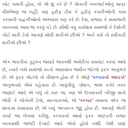
ખોટ ખમતી હોય, તો એ શું કરે છે ? પોતાની નબળાઈઓનું માત્ર
વીશ્લેષણ જ નહીં; પણ હરીફ ટીમ કે હરીફ કંપનીઓની કામ
કરવાની પદ્ધતીઓનો અભ્યાસ પણ કરે છે. દેશ, રાજ્ય કે સમાજની
બાબતમાં આમ જ કરવું પડે છે. સૌથી વધુ કાર્યક્ષમ સમાજો કે દેશોની
કોઈ સારી ટેવો આપણે શોધી શકીએ છીએ ? અને ગમે તો સ્વીકારી
શકીએ છીએ ?
એક ભારતીય કુટુમ્બ જ્યારે ભારતથી અમેરીકા વસવાટ કરવા આવે
છે, ત્યારે બન્ને સમાજો વચ્ચે આસમાન જમીન જેટલો ફરક અનુભવે
છે. એ ફરક એટલો તો વીશાળ હોય છે કે એણે
‘
કલ્ચર
નો આંચકો’
અનુભવ્યો એમ કહેવાય છે. ખાવુંપીવું, પોષાક, ભાષા વગેરે તરત
જણાઈ આવે એ બધું તો ખરું જ; પણ એ ઉપરાંતની બીજી વાતો
જેવી કે લોકોની ટેવો, માન્યતાઓ, જે
‘કલ્ચર’
નામના એક જ
શબ્દમાં સમાવાય છે; એ બધું અત્યન્ત જુદું હોય છે. આપણે એની
ચર્ચા આ લેખમાં કરીશું. કલ્ચરનો આવો ફરક અછડતી નજર
નાખવાથી જલદી દેખાઈ આવે એવો હોતો નથી. તેથી ઘણા