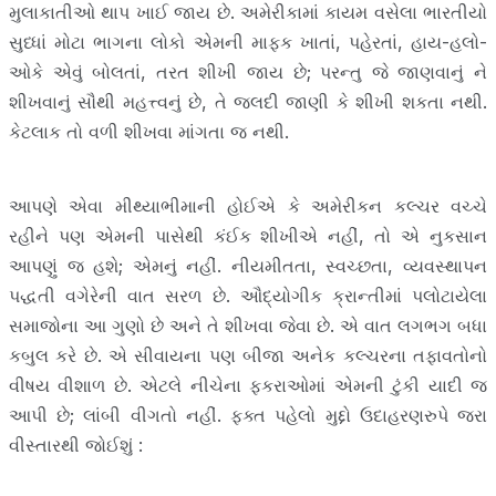
મુલાકાતીઓ થાપ ખાઈ જાય છે. અમેરીકામાં કાયમ વસેલા ભારતીયો
સુધ્ધાં મોટા ભાગના લોકો એમની માફક ખાતાં, પહેરતાં, હાય-હલો-
ઓકે એવું બોલતાં, તરત શીખી જાય છે; પરન્તુ જે જાણવાનું ને
શીખવાનું સૌથી મહત્ત્વનું છે, તે જલદી જાણી કે શીખી શકતા નથી.
કેટલાક તો વળી શીખવા માંગતા જ નથી.
આપણે એવા મીથ્યાભીમાની હોઈએ કે અમેરીકન કલ્ચર વચ્ચે
રહીને પણ એમની પાસેથી કંઈક શીખીએ નહીં, તો એ નુકસાન
આપણું જ હશે; એમનું નહીં. નીયમીતતા, સ્વચ્છતા, વ્યવસ્થાપન
પદ્ધતી વગેરેની વાત સરળ છે. ઔદ્યોગીક ક્રાન્તીમાં પલોટાયેલા
સમાજોના આ ગુણો છે અને તે શીખવા જેવા છે. એ વાત લગભગ બધા
કબુલ કરે છે. એ સીવાયના પણ બીજા અનેક કલ્ચરના તફાવતોનો
વીષય વીશાળ છે. એટલે નીચેના ફકરાઓમાં એમની ટુંકી યાદી જ
આપી છે; લાંબી વીગતો નહીં. ફક્ત પહેલો મુદ્દો ઉદાહરણરુપે જરા
વીસ્તારથી જોઈશું :