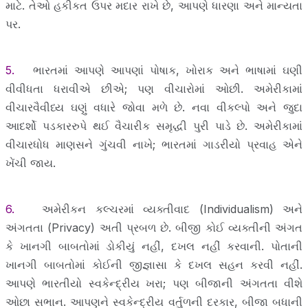
માટે. તેઓ હકીકત ઉપર મદાર રાખે છે, આપણે ધારણા અને માન્યતા
પર.
5.
ભારતમાં આપણે આપણાં પોષાક, ખોરાક અને ભાષામાં ઘણી
વીવીધતા ધરાવીએ છીએ; પણ વીચારોમાં ઓછી. અમેરીકામાં
વીચારવૈવીધ્ય ઘણું વધારે જોવા મળે છે. નવા વીકલ્પો અને જુદા
આદર્શો પડકારરુપે થઈ વૈચારીક સમૃદ્ધી પુરી પાડે છે. અમેરીકામાં
વીચારધોધ માણસને ગુંચવી નાખે; ભારતમાં ગાડરીયો પ્રવાહ એને
ખેંચી જાય.
6.
અમેરીકન કલ્ચરમાં વ્યક્તીવાદ (Individualism) અને
અંગતતા (Privacy) અતી પ્રબળ છે. બીજી કોઈ વ્યક્તીની અંગત
કે ખાનગી બાબતોમાં ડોકીયું નહીં, દખલ નહીં કરવાની. પોતાની
ખાનગી બાબતોમાં કોઈની જીજ્ઞાસા કે દખલ સહન કરવી નહીં.
આપણે ભારતીયો સ્વકેન્દ્રીય ખરા; પણ બીજાની અંગતતા વીશે
ઓછા સભાન. આપણને સ્વકેન્દ્રીય વર્તુળની દરકાર, બીજા બધાની