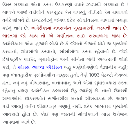
ઉંમર બદલાય એના કરતાં ઉપકરણો વધારે ઝડપથી બદલાય છે !
બાળકો આજે વડીલોને કમ્પ્યુટર કેમ વાપરવું, વીડીયો કેમ ચલાવવો
વગેરે શીખવે છે. ઈન્ટરનેટનું જંગલ દરેક સો દીવસના ગાળામાં બમણા
કદનું થાય છે.
અમેરીકામાં નવસર્જન ગુણાકારની ઝડપથી થાય છે.
ભારતમાં જો થાય તો એ ગણીતના સાદા સરવાળામાં થાય છે.
અમેરીકામાં એવા હજારો લોકો છે કે જેમનો રોજનો ધંધો જ પ્રયોગો
કરવાનો, શોધખોળો કરવાનો, ખાંખાંખોળાં કરતા રહેવાનો છે. જેણે
ઈલેક્ટ્રીક લાઈટ, ગ્રામોફોન અને સીનેમા જેવી અગત્યની શોધો
કરી, તે
થોમસ આલ્વા ઍડીસન
બહુ ભણેલોગણેલો વૈજ્ઞાનીક નહીં;
પણ વ્યાવહારીક પ્રયોગશીલ માણસ હતો. તેણે 1093 પેટન્ટો મેળવ્યાં
હતાં. નવું નવું વીચારવાનું, બનાવવાનું અને એમાં સુધારાવધારા કરતા
રહેવાનું વલણ અમેરીકન કલ્ચરમાં ઉંડુ જામેલું છે. નાની ઉંમરથી
શાળાઓમાં છોકરાઓને સર્જનશીલ બનતાં શીખવાડાય છે. અલગ
પડી આવતું વર્તન શીક્ષાપાત્ર ગણાતું નથી. દરેક બાબતમાં પ્રયોગો
આવકાર્ય હોય છે. કોઈ પણ જાતની મૌલીકતાને ખાસ ઉત્તેજન
આપવામાં આવે છે.