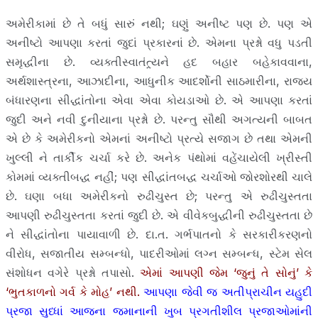
અમેરીકામાં છે તે બધું સારું નથી; ઘણું અનીષ્ટ પણ છે. પણ એ
અનીષ્ટો આપણા કરતાં જુદાં પ્રકારનાં છે. એમના પ્રશ્નો વધુ પડતી
સમૃદ્ધીના છે. વ્યક્તીસ્વાતંત્ર્યને હદ બહાર બહેકાવવાના,
અર્થશાસ્ત્રના, આઝાદીના, આધુનીક આદર્શોની સાઠમારીના, રાજ્ય
બંધારણના સીદ્ધાંતોના એવા એવા કોયડાઓ છે. એ આપણા કરતાં
જુદી અને નવી દુનીયાના પ્રશ્નો છે. પરન્તુ સૌથી અગત્યની બાબત
એ છે કે અમેરીકનો એમનાં અનીષ્ટો પ્રત્યે સજાગ છે તથા એમની
ખુલ્લી ને તાર્કીક ચર્ચા કરે છે. અનેક પંથોમાં વહેંચાયેલી ખ્રીસ્તી
કોમમાં વ્યક્તીબદ્ધ નહીં; પણ સીદ્ધાંતબદ્ધ ચર્ચાઓ જોરશોરથી ચાલે
છે. ઘણા બધા અમેરીકનો રુઢીચુસ્ત છે; પરન્તુ એ રુઢીચુસ્તતા
આપણી રુઢીચુસ્તતા કરતાં જુદી છે. એ વીવેકબુદ્ધીની રુઢીચુસ્તતા છે
ને સીદ્ધાંતોના પાયાવાળી છે. દા.ત. ગર્ભપાતનો કે સરકારીકરણનો
વીરોધ, સજાતીય સમ્બન્ધો, પાદરીઓમાં લગ્ન સમ્બન્ધ, સ્ટેમ સેલ
સંશોધન વગેરે પ્રશ્નો તપાસો.
એમાં આપણી જેમ ‘જુનું તે સોનું’ કે
‘ભુતકાળનો ગર્વ કે મોહ’ નથી.
આપણા જેવી જ અતીપ્રાચીન યહુદી
પ્રજા સુધ્ધાં આજના જમાનાની ખુબ પ્રગતીશીલ પ્રજાઓમાંની