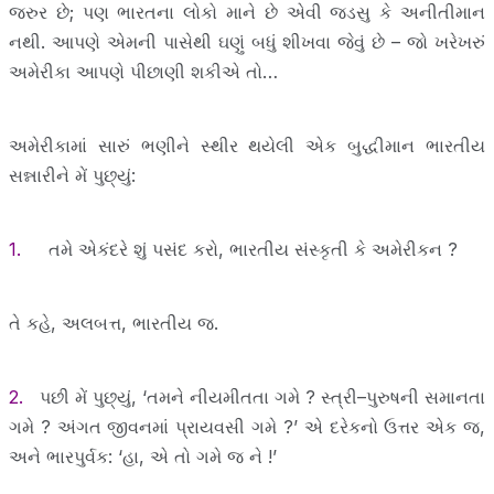
જરુર છે; પણ ભારતના લોકો માને છે એવી જડસુ કે અનીતીમાન
નથી. આપણે એમની પાસેથી ઘણું બધું શીખવા જેવું છે – જો ખરેખરું
અમેરીકા આપણે પીછાણી શકીએ તો…
અમેરીકામાં સારું ભણીને સ્થીર થયેલી એક બુદ્ધીમાન ભારતીય
સન્નારીને મેં પુછ્યું:
1.
તમે એકંદરે શું પસંદ કરો, ભારતીય સંસ્કૃતી કે અમેરીકન ?
તે કહે, અલબત્ત, ભારતીય જ.
2.
પછી મેં પુછ્યું, ‘તમને નીયમીતતા ગમે ? સ્ત્રી–પુરુષની સમાનતા
ગમે ? અંગત જીવનમાં પ્રાયવસી ગમે ?’ એ દરેકનો ઉત્તર એક જ,
અને ભારપુર્વક: ‘હા, એ તો ગમે જ ને !’