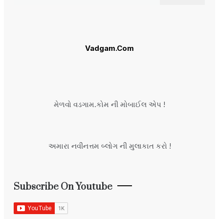
for:
Vadgam.Com
મેળવો વડગામ.કોમ ની મોબાઈલ એપ !
અમારા નવીનત્તમ બ્લોગ ની મુલાકાત કરો !
Subscribe On Youtube