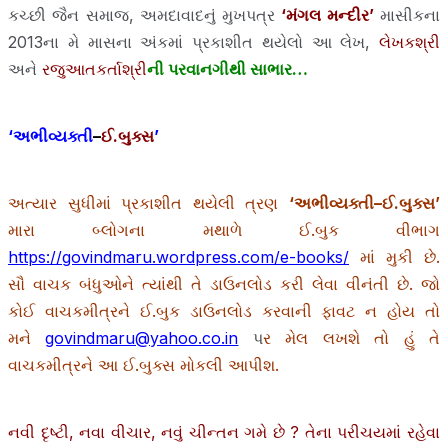
કચ્છી જૈન સમાજ, અમદાવાદનું મુખપત્ર
‘મંગલ મન્દીર’
માસીકના
2013ના મે માસના અંકમાં પ્રકાશીત થયેલો આ લેખ,
લેખકશ્રી
અને
રજુઆતકર્તાશ્રી
ની પરવાનગીથી સાભાર
…
‘અભીવ્યક્તી
–
ઈ.બુક્સ
’
અત્યાર સુધીમાં પ્રકાશીત થયેલી ત્રણ
‘અભીવ્યક્તી
–ઈ.બુક્સ
’
મારા બ્લોગના મથાળે ઈ.બુક વીભાગ
https://govindmaru.wordpress.com/e-books/
માં મુકી છે.
સૌ વાચક બંધુઓને ત્યાંથી તે ડાઉનલોડ કરી લેવા વીનંતી છે. જો
કોઈ વાચકમીત્રને ઈ.બુક ડાઉનલોડ કરવાની ફાવટ ન હોય તો
મને
govindmaru@yahoo.co.in
પ
ર મેલ લખશે તો હું તે
વાચકમીત્રને આ ઈ.બુક્સ મોકલી આપીશ.
નવી દૃષ્ટી, નવા વીચાર, નવું ચીન્તન ગમે છે ? તેના પરીચયમાં રહેવા