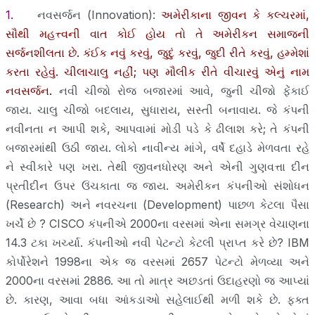
1.
નવસર્જન (Innovation):
અમેરીકાના જીવન કે કલ્ચરમાં,
સૌથી મહત્ત્વની વાત કોઈ હોય તો તે અમેરીકન સમાજની
સર્જનશીલતા છે. કંઈક નવું કરવું, જુદું કરવું, જુદી રીતે કરવું, હમ્મેશાં
કરતા રહેવું. ચીલાચાલુ નહીં; પણ મૌલીક રીતે વીચારવું એનું નામ
નવસર્જન.
નવી ચીજો રોજ બજારમાં આવે, જુની ચીજો ફેંકાઈ
જાય. ચાલુ ચીજો બદલાય, સુધારાય, સસ્તી બનાવાય. જે કંપની
નવીનતા ન આપી શકે, આપવામાં મોડી પડે કે ઢીલાશ કરે; તે કંપની
બજારમાંથી ઉઠી જાય. લોકો નાવીન્ય માંગે, વર્ષે દહાડે મેળવતા રહે
ને સ્વીકારે પણ ખરા. તેથી જીવનધોરણ અને એની ગુણવત્તા દીન
પ્રતીદીન ઉપર ઉંચકાતા જ જાય. અમેરીકન કંપનીઓ સંશોધન
(Research) અને નવરચના (Development) પાછળ કેટલા પૈસા
ખર્ચે છે ? CISCO કંપનીએ 2000ના વરસમાં એના સમગ્ર વેચાણના
14.3 ટકા ખર્ચ્યા. કંપનીઓ નવી પેટન્ટો કેટલી પ્રાપ્ત કરે છે? IBM
કોર્પોરેશને 1998ના એક જ વરસમાં 2657 પેટન્ટો મેળવ્યા અને
2000ના વરસમાં 2886. આ તો માત્ર અછડતાં ઉદાહરણો જ આપ્યાં
છે. કારણ, આવા બધા આંકડાઓ સહેલાઈથી મળી શકે છે. ફક્ત