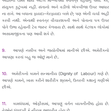
અઢારની ઉંમર થાય એટલે મા–બાપથી સ્વતંત્ર રહેવાનું પસંદ કરે;
સંયુક્ત કુટુંબમાં નહીં. સંતાનો અને વડીલો એકબીજા ઉપર આધાર
ના રાખે. આ બધાના ફાયદા–ગેરફાયદા બન્ને છે; પણ એની ચર્ચા અહીં
કરવી નથી. એનાથી સ્વતંત્ર વીચારશક્તી અને પોતાના પગ ઉપર
પોતે ઉભા રહેવાની ટેવ જરુર કેળવાય છે. સાથે સાથે કેટલાક લોકોમાં
અસામાજીકતા પણ આવી શકે છે.
9.
આપણે નસીબ અને જ્યોતીષમાં માનીએ છીએ. અમેરીકનો
આપણા કરતાં બહુ જ ઓછું માને છે..
10.
અમેરીકનો કામને સન્માનીય (Dignity of Labour) ગણે છે.
આપણે કામને, ખાસ કરીને શારીરીક શ્રમને, ઉતરતી કક્ષાનું ગણીએ
છીએ.
11.
કામધંધામાં, ઓફીસમાં, આપણું વર્તન વ્યક્તીનીષ્ઠ હોય છે.
તેઓનું ધંધાદારી કે નીયમ આધારીત હોય છે.