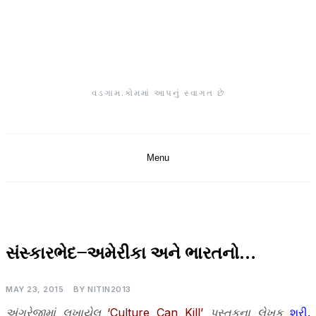
Skip
to
content
વડગામ.કોમમાં આપનું સ્વાગત છે
Menu
સાહિત્ય-
સંસ્કારભેદ–અમેરીકા અને ભારતનો…
લેખો
MAY 23, 2015
BY
NITIN2013
અંગ્રેજીમાં લખાયેલ
‘Culture Can Kill’
પુસ્તકના
લેખક
શ્રી.