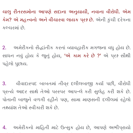
ચાલુ રીતરસમોના આપણે સદાના અનુયાયી, નવાના વીરોધી. એમ
કેમ? એ મહત્ત્વનો અને વીચારવા લાયક પ્રશ્ન છે.
એની કુંચી દરેકના
કલ્ચરમાં છે.
2.
અમેરીકનો સૈદ્ધાંતીક કરતાં વ્યાવહારીક મગજના વધુ હોય છે.
સાધન નવું હોય કે જુનું હોય,
‘એ કામ કરે છે ?’
એ પ્રશ્ન સૌથી
પહેલો પુછાય.
3.
વીવાદાસ્પદ બાબતમાં તીવ્ર દલીલબાજી કર્યા પછી, વીરોધી
પ્રત્યે આદર સાથે તેઓ પરસ્પર આપ–લે કરી સુલેહ કરી શકે છે.
પોતાની બાજુને વળગી રહીને પણ, સામા માણસની દલીલમાં રહેલો
તથ્યાંશ તેઓ સ્વીકારી શકે છે.
4.
અમેરીકનો માહિતી માટે ઉત્સુક હોય છે, આપણે અભીપ્રાયો