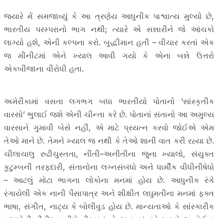
જ્યારે મેં સમજાવ્યું કે આ ત્રણેય આધુનીક પાશ્વાત્ય મુલ્યો છે,
ભારતીય પરમ્પરાનો ભાગ નથી; ત્યારે એ સન્નારીને જે આંચકો
લાગ્યો હશે, એની કલ્પના કરો. બુદ્ધીમાન હતી – વીચાર કરતાં એક
જ મીનીટમાં એને ખ્યાલ આવી ગયો કે એના બન્ને ઉત્તરો
એકબીજાના વીરોધી હતા.
અમેરીકામાં વસતા લગભગ બધા ભારતીયો પોતાનો ‘સાંસ્કૃતીક
વારસો’ ભુલાઈ જશે એની ચીન્તા કરે છે. પોતાનાં સંતાનો આ અમુલ્ય
વારસાને ગુમાવી બેસે નહીં, એ માટે પ્રયત્ન કરવો જોઈએ એમ
તેઓ માને છે. તેમને ખ્યાલ જ નથી કે તેઓ શાની વાત કરી રહ્યા છે.
ચીલાચાલુ રુઢીચુસ્તતા, નીતી–અનીતીના જુના ખ્યાલો, સંયુક્ત
કુટુમ્બની તરફદારી, સંતાનોના લગ્નસંબંધો અને ધાર્મીક વીધીનીષેધો
– આટલું મોટા ભાગના લોકોના મનમાં હોય છે. આધુનીક રંગે
રંગાયેલી એક નાની પૈસાપાત્ર અને શીક્ષીત લઘુમતીના મનમાં ફક્ત
ભાષા, સંગીત, નાટ્ય કે બોલીવુડ હોય છે. માન્યતાઓ કે સાંસ્કારીક