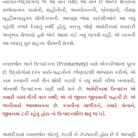
વ્યાપાર–ઉદ્યોગની જ આ વાત નથી; આ વાત છે અનેક ક્ષેત્રોનાં
સર્જનાત્મક કાર્યની, માહીતીની, અવલોકનની, પ્રેરણાની, તીક્ષ્ણ
બુદ્ધીમત્તાયુક્ત મૌલીકતાની. આપણા જેવા પરદેશીઓને આ બધું
પહેલી નજરે દેખાતું નથી હોતું; પરન્તુ જેણે અમેરીકામાં ધંધાદારી
અનુભવ મેળવ્યો હશે એને આમાં કંઈ નવું લાગશે નહીં. એ વ્યક્તી
આ બધાંનું પુરું મહત્ત્વ પીછાની શકશે.
નવસર્જન અને ઉત્પાદકતા (Productivity) બન્ને એકબીજાનાં પુરક
છે. ઉદ્યોગોમાં દરેક કાર્ય–પદ્ધતીનો ઝીણવટથી અભ્યાસ કરીએ, એ
કામ કરવાની નવી રીત શોધી કાઢવી કે વધુ સારી ચીજ બનાવવી,
એનાથી ઉત્પાદકતા ઘણી વધી શકે છે.
અમેરીકામાં ઉત્પાદન એ
તમારી પસંદગીની વાત નથી; એ તો જીવન જીવવાની પદ્ધતી છે. એ
અનીવાર્ય આવશ્યક્તા છે. કંપનીના માલીકને, તમારે પોતાને,
જીવનમાં ટકી રહેવું હોય તો ઉત્પાદનશીલ થવું જ પડે.
અમેરીકામાં નવસર્જન એટલું ઝડપી ને ઝંઝાવતી હોય છે કે આપણી