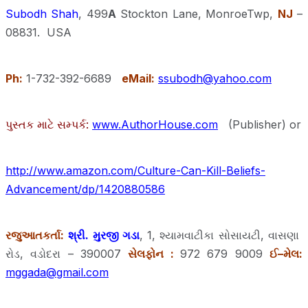
Subodh Shah
, 499
A
Stockton Lane, MonroeTwp,
NJ
–
08831. USA
Ph:
1-732-392-6689
eMail:
ssubodh@yahoo.com
પુસ્તક માટે સમ્પર્ક:
www.AuthorHouse.com
(Publisher) or
http://www.amazon.com/Culture-Can-Kill-Beliefs-
Advancement/dp/1420880586
રજુઆતકર્તા:
શ્રી. મુરજી ગડા
, 1, શ્યામવાટીકા સોસાયટી, વાસણા
રોડ, વડોદરા – 390007
સેલફોન :
972 679 9009
ઈ–મેલ:
mggada@gmail.com