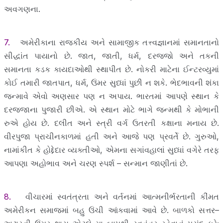
અવગણના.
7.
અમેરીકાના રાજકીય અને સામાજીક તત્ત્વજ્ઞાનમાં સમાનતાનો
સીદ્ધાંત પાયાનો છે. જાત, જાતી, ધર્મ, દરજ્જો અને તકની
સમાનતા કડક કાયદાઓથી સ્થાપીત છે. નોકરી માટેના ઈન્ટરવ્યુમાં
કોઈ તમારી જાતપાત, ધર્મ, ઉંમર સુધ્ધાં પુછી ન શકે. ભેદભાવની શંકા
જન્માવે એવો અણસાર પણ ન અપાય. ભારતમાં આપણે સ્થાન કે
દરજ્જાના પુજારી છીએ. એ સ્થાન મોટે ભાગે જન્મથી કે મોભાની
રુએ હોય છે. દલીત અને સ્ત્રી વર્ગ ઉતરતી કક્ષાના મનાય છે.
વીરપુજા પ્રાચીનકાળમાં હતી અને આજે પણ પ્રવર્તે છે. ગુરુઓ,
નામાંકીત કે હોદ્દેદાર વ્યક્તીઓ, એમના સગાંવહાલાં સુધ્ધાં વગેરે તરફ
આપણા અહોભાવ અને ચરણ સ્પર્શ – સન્માન જાણીતાં છે.
8.
વીચારમાં સ્વતંત્રતા અને વર્તનમાં આત્મનીર્ભરતાની કીંમત
અમેરીકન સમાજમાં બહુ ઉંચી આંકવામાં આવે છે. બાળકો સત્તર–