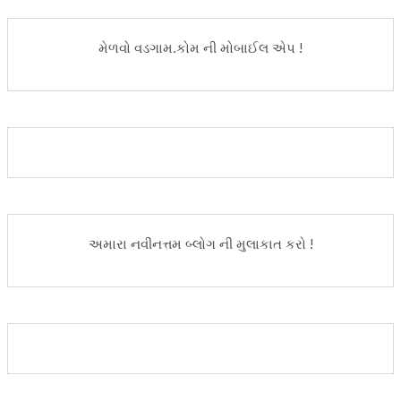
મેળવો વડગામ.કોમ ની મોબાઈલ એપ !
અમારા નવીનત્તમ બ્લોગ ની મુલાકાત કરો !