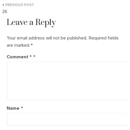
p
i
e
r
Post
26
p
n
d
e
navigation
Leave a Reply
k
I
n
Your email address will not be published.
Required fields
are marked
*
Comment
*
Name
*