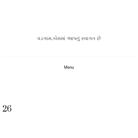
Skip
to
content
વડગામ.કોમમાં આપનું સ્વાગત છે
Menu
26