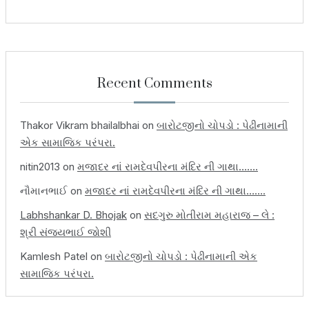
Recent Comments
Thakor Vikram bhailalbhai
on
બારોટજીનો ચોપડો : પેઢીનામાની
એક સામાજિક પરંપરા.
nitin2013
on
મજાદર નાં રામદેવપીરના મંદિર ની ગાથા…….
નૌમાનભાઈ
on
મજાદર નાં રામદેવપીરના મંદિર ની ગાથા…….
Labhshankar D. Bhojak
on
સદગુરુ મોતીરામ મહારાજ – લે :
શ્રી સંજયભાઈ જોશી
Kamlesh Patel
on
બારોટજીનો ચોપડો : પેઢીનામાની એક
સામાજિક પરંપરા.