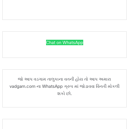
Chat on WhatsApp
જો આપ વડગામ તાલુકાના વતની હોય તો આપ અમારા
vadgam.com ના WhatsApp ગ્રુપ માં જોડાવવા વિંનતી મોકલી
શકો છો.