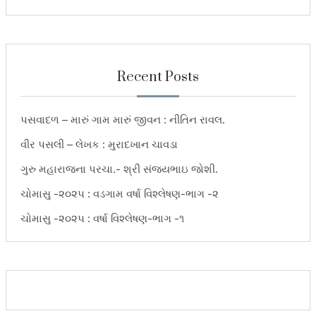
Recent Posts
પસવાદળ – મારું ગામ મારું જીવન : નીતિન રાવલ.
વીર પસલી – લેખક : મુરાદખાન ચાવડા
ગુરુ મહારાજના પરચા.- શ્રી સંજયભાઇ જોશી.
ચોમાસુ -૨૦૨૫ : વડગામ વર્ષા વિશ્લેષણ-ભાગ -૨
ચોમાસુ -૨૦૨૫ : વર્ષા વિશ્લેષણ-ભાગ -૧