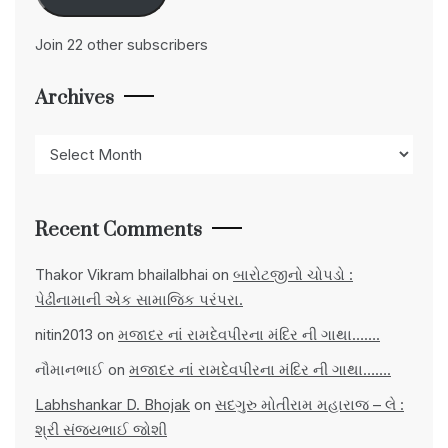
Join 22 other subscribers
Archives
Archives
Recent Comments
Thakor Vikram bhailalbhai
on
બારોટજીનો ચોપડો :
પેઢીનામાની એક સામાજિક પરંપરા.
nitin2013
on
મજાદર નાં રામદેવપીરના મંદિર ની ગાથા…….
નૌમાનભાઈ
on
મજાદર નાં રામદેવપીરના મંદિર ની ગાથા…….
Labhshankar D. Bhojak
on
સદગુરુ મોતીરામ મહારાજ – લે :
શ્રી સંજયભાઈ જોશી