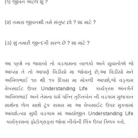
(૧) જીવન એટલે શું ?
(૨) તમારા જીવનથી તમે સંતુષ્ટ છો ? શા માટે ?
(૩) શું તમારી જીન્દગી સરળ છે ? શા માટે ?
આ પ્રશ્નો ના જવાબો તો વડગામના બાળકો અને યુવાનોએ જે
આપ્યા તે તો આપણે વિડીયો મા જોવાનું છે,આ વિડીયો મને
અખિલભાઈ ૧૦ થી ૧૫ દિવસ મા મોકલી આપશે,જે વડ્ગામ
વેબસાઈટ ઉપર Understanding Life કાર્યક્રમ અંતર્ગર્ત
અખિલભાઈ અને તેમના ધર્મ પત્નિ તૃપ્તિબેન ની વડગામ મુલાકાત
સાથેના લેખ સાથે ટૂંક સમય મા આ વેબસાઈટ ઉપર મુકવામાં
આવશે.ત્યા સુધી વડગામ માં આયોજીત Understanding Life
કાર્યક્રમના ફોટોગ્રાફસ જોવા નીચેની લિંક ઉપર ક્લિક કરો.