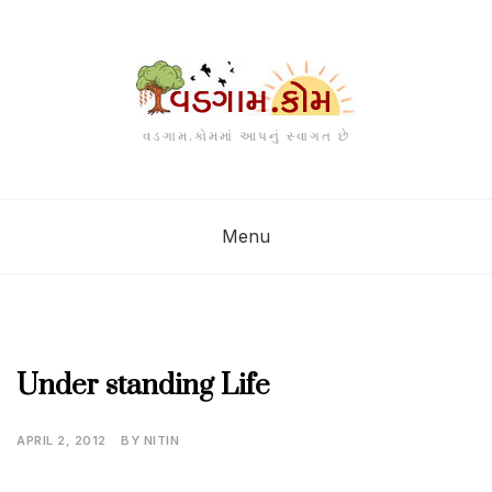
Skip
to
content
વડગામ.કોમમાં આપનું સ્વાગત છે
Menu
વિશેષ
Under standing Life
પ્રવૃતિઓ
APRIL 2, 2012
BY
NITIN