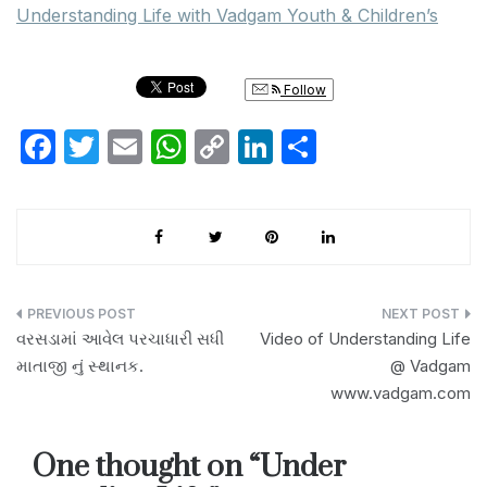
Understanding Life with Vadgam Youth & Children’s
Follow
F
T
E
W
C
Li
S
a
w
m
h
o
n
h
c
itt
ail
at
p
k
ar
e
er
s
y
e
e
b
A
Li
dI
o
p
n
n
Post
વરસડામાં આવેલ પરચાધારી સધી
Video of Understanding Life
o
p
k
navigation
માતાજી નું સ્થાનક.
@ Vadgam
k
www.vadgam.com
One thought on “
Under