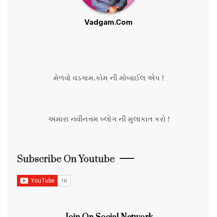
Vadgam.Com
મેળવો વડગામ.કોમ ની મોબાઈલ એપ !
અમારા નવીનત્તમ બ્લોગ ની મુલાકાત કરો !
Subscribe On Youtube