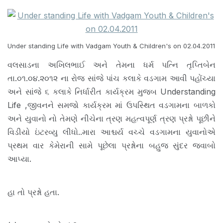
Under standing Life with Vadgam Youth & Children's on 02.04.2011
વલસાડના અખિલભાઈ અને તેમના ધર્મ પત્નિ તૃપ્તિબેન
તા.૦૧.૦૪.૨૦૧૨ ના રોજ સાંજે પાંચ કલાકે વડગામ આવી પહોંચ્યા
અને સાંજે ૬ કલાકે નિર્ધારીત કાર્યક્રમ મુજબ Understanding
Life ,જીવનને સમજો કાર્યક્રમ માં ઉપસ્થિત વડગામના બાળકો
અને યુવાનો નો તેમણે નીચેના ત્રણ મહત્વપૂર્ણ ત્રણ પ્રશ્નો પૂછીને
વિડીયો ઇંટરવ્યુ લીધો..મારા આશ્ચર્ય વચ્ચે વડગામના યુવાનોએ
પ્રથમ વાર કેમેરાની સામે પૂછેલા પ્રશ્નોના બહુજ સુંદર જવાબો
આપ્યા.
હા તો પ્રશ્નો હતા.