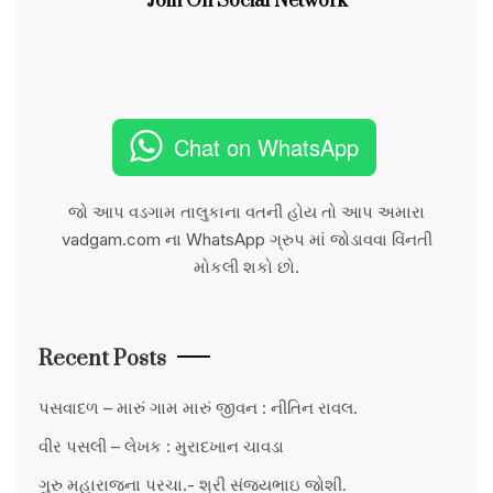
Join On Social Network
Chat on WhatsApp
જો આપ વડગામ તાલુકાના વતની હોય તો આપ અમારા
vadgam.com ના WhatsApp ગ્રુપ માં જોડાવવા વિંનતી
મોકલી શકો છો.
Recent Posts
પસવાદળ – મારું ગામ મારું જીવન : નીતિન રાવલ.
વીર પસલી – લેખક : મુરાદખાન ચાવડા
ગુરુ મહારાજના પરચા.- શ્રી સંજયભાઇ જોશી.