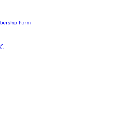
ership Form
દી