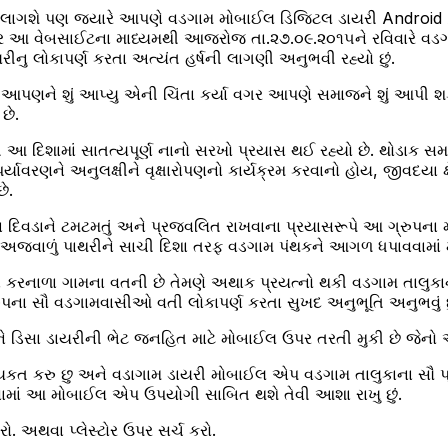
ગશે પણ જ્યારે આપણે વડગામ મોબાઈલ ડિજિટલ ડાયરી Android App ન
ગર આ વેબસાઈટના માધ્યમથી આજરોજ તા.૨૭.૦૯.૨૦૧૫ને રવિવારે વડગ
નુ લોકાપર્ણ કરતા અત્યંત હર્ષની લાગણી અનુભવી રહ્યો છું.
માજે આપણને શું આપ્યુ એની ચિંતા કર્યા વગર આપણે સમાજને શું આપ
છે.
ી આ દિશામાં સાતત્યપૂર્ણ નાનો સરખો પ્રયાસ થઈ રહ્યો છે. થોડાક 
ાવરણને અનુલક્ષીને વૃક્ષારોપણનો કાર્યક્રમ કરવાનો હોય, જીવદયા ક્ષે
ે.
િવડાને ટમટમતું અને પ્રજવલિત રાખવાના પ્રયાસરૂપે આ ગ્રુપના
રમાં અજવાળું પાથરીને સાચી દિશા તરફ વડગામ પંથકને આગળ ધપાવવામાં 
કરનાળા ગામના વતની છે તેમણે અથાક પ્રયત્નો થકી વડગામ તાલુકાન
પના સૌ વડગામવાસીઓ વતી લોકાપર્ણ કરતા સુખદ અનુભૂતિ અનુભવું છુ
િસા ડાયરીની ભેટ જનહિત માટે મોબાઈલ ઉપર તરતી મુકી છે જેનો અ
્યકત કરુ છુ અને વડાગામ ડાયરી મોબાઈલ એપ વડગામ તાલુકાના સૌ પ
વામાં આ મોબાઈલ એપ ઉપયોગી સાબિત થશે તેવી આશા રાખુ છું.
રો. અથવા પ્લેસ્ટોર ઉપર સર્ચ કરો.