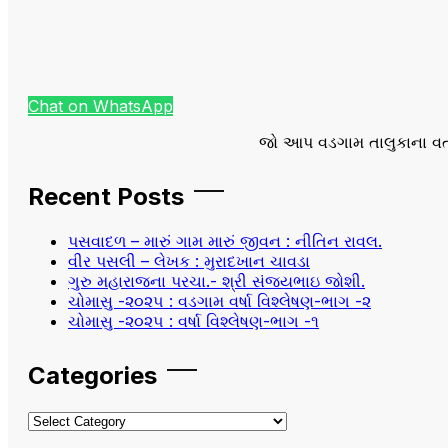
Chat on WhatsApp
જો આપ વડગામ તાલુકાના વત
Recent Posts
પસવાદળ – મારું ગામ મારું જીવન : નીતિન રાવલ.
વીર પસલી – લેખક : મુરાદખાન ચાવડા
ગુરુ મહારાજના પરચા.- શ્રી સંજયભાઇ જોશી.
ચોમાસુ -૨૦૨૫ : વડગામ વર્ષા વિશ્લેષણ-ભાગ -૨
ચોમાસુ -૨૦૨૫ : વર્ષા વિશ્લેષણ-ભાગ -૧
Categories
Categories