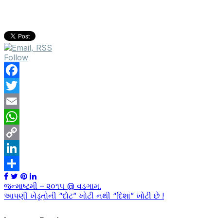
Follow
Facebook
Twitter
Email
WhatsApp
Copy
Link
LinkedIn
Share
Post
જન્માષ્ટમી – ૨૦૧૫ @ વડગામ.
આપણી ખેડૂતોની “દોટ” ખોટી નથી “દિશા” ખોટી છે !
navigation