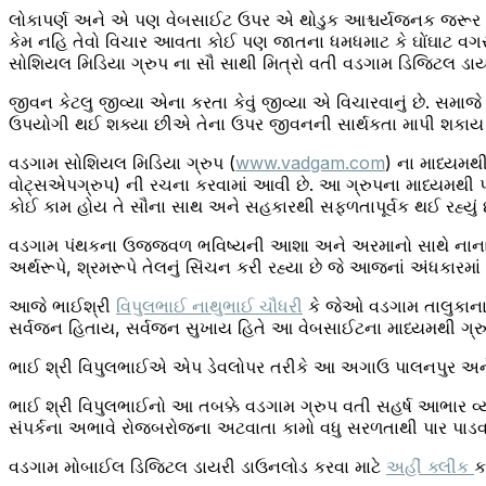
લોકાપર્ણ અને એ પણ વેબસાઈટ ઉપર એ થોડુક આશ્ચર્યજનક જરૂર લા
કેમ નહિ તેવો વિચાર આવતા કોઈ પણ જાતના ધમધમાટ કે ઘોંઘાટ વ
સોશિયલ મિડિયા ગ્રુપ ના સૌ સાથી મિત્રો વતી વડગામ ડિજિટલ ડાયરી
જીવન કેટલુ જીવ્યા એના કરતા કેવું જીવ્યા એ વિચારવાનું છે. સ
ઉપયોગી થઈ શક્યા છીએ તેના ઉપર જીવનની સાર્થકતા માપી શકાય 
વડગામ સોશિયલ મિડિયા ગ્રુપ (
www.vadgam.com
) ના માધ્યમથ
વોટ્સએપગ્રુપ) ની રચના કરવામાં આવી છે. આ ગ્રુપના માધ્યમથી પર્ય
કોઈ કામ હોય તે સૌના સાથ અને સહકારથી સફળતાપૂર્વક થઈ રહ્યું છ
વડગામ પંથકના ઉજ્જવળ ભવિષ્યની આશા અને અરમાનો સાથે નાના દ
અર્થરૂપે, શ્રમરૂપે તેલનું સિંચન કરી રહ્યા છે જે આજનાં અંધકા
આજે ભાઈશ્રી
વિપુલભાઈ નાથુભાઈ ચૌધરી
કે જેઓ વડગામ તાલુકાના 
સર્વજન હિતાય, સર્વજન સુખાય હિતે આ વેબસાઈટના માધ્યમથી ગ્રુ
ભાઈ શ્રી વિપુલભાઈએ એપ ડેવલોપર તરીકે આ અગાઉ પાલનપુર અને ડ
ભાઈ શ્રી વિપુલભાઈનો આ તબક્કે વડગામ ગ્રુપ વતી સહર્ષ આભાર વ
સંપર્કના અભાવે રોજબરોજના અટવાતા કામો વધુ સરળતાથી પાર પાડ
વડગામ મોબાઈલ ડિજિટલ ડાયરી ડાઉનલોડ કરવા માટે
અહીં ક્લીક
ક