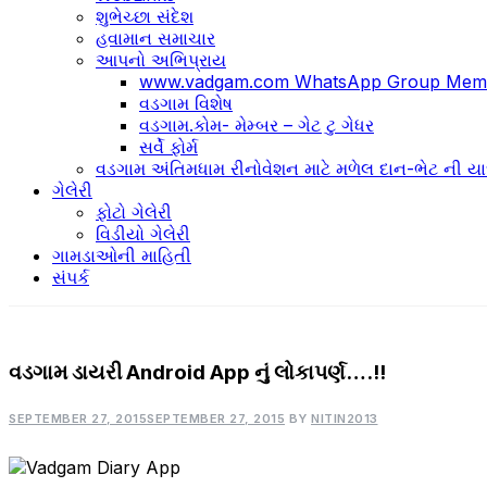
શુભેચ્છા સંદેશ
હવામાન સમાચાર
આપનો અભિપ્રાય
www.vadgam.com WhatsApp Group Memb
વડગામ વિશેષ
વડગામ.કોમ- મેમ્બર – ગેટ ટુ ગેધર
સર્વે ફોર્મ
વડગામ અંતિમધામ રીનોવેશન માટે મળેલ દાન-ભેટ ની યા
ગેલેરી
ફોટો ગેલેરી
વિડીયો ગેલેરી
ગામડાઓની માહિતી
સંપર્ક
વડગામ ડાયરી Android App નું લોકાપર્ણ….!!
વિશેષ
પ્રવૃતિઓ
SEPTEMBER 27, 2015
SEPTEMBER 27, 2015
BY
NITIN2013