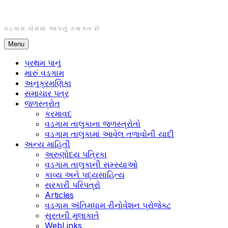
Skip
to
content
વડગામ.કોમમાં આપનું સ્વાગત છે
Menu
પ્રથમ પાનું
મારું વડગામ
અનુક્રમણિકા
સમાચાર પત્ર
જળસ્ત્રોત
કરમાવદ
વડગામ તાલુકાના જળસ્ત્રોતો
વડગામ તાલુકામાં આવેલ તળાવોની યાદી
અન્ય માહિતી
અરુણોદય પત્રિકા
વડગામ તાલુકાની સમ્સ્યાઓ
કાવ્ય અને પદ્યસાહિત્ય
સરકારી પરિપત્રો
Articles
વડગામ અંતિમધામ રીનોવેશન પ્રોજેક્ટ
સુરતની મુલાકાતે
WebLinks