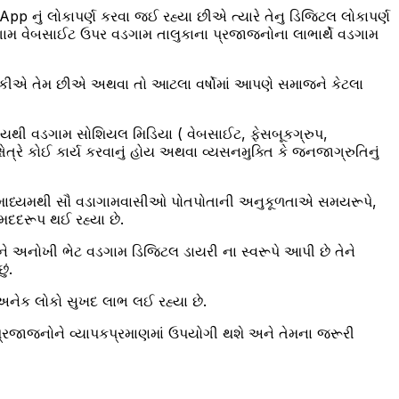
ું લોકાપર્ણ કરવા જઈ રહ્યા છીએ ત્યારે તેનુ ડિજિટલ લોકાપર્ણ
ામ વેબસાઈટ ઉપર વડગામ તાલુકાના પ્રજાજનોના લાભાર્થે વડગામ
ી શકીએ તેમ છીએ અથવા તો આટલા વર્ષોમાં આપણે સમાજને કેટલા
સમયથી વડગામ સોશિયલ મિડિયા ( વેબસાઈટ, ફેસબૂકગ્રુપ,
ત્રે કોઈ કાર્ય કરવાનું હોય અથવા વ્યસનમુક્તિ કે જનજાગ્રુતિનું
 માધ્યમથી સૌ વડાગામવાસીઓ પોતપોતાની અનુકૂળતાએ સમયરૂપે,
મદદરૂપ થઈ રહ્યા છે.
ે અનોખી ભેટ વડગામ ડિજિટલ ડાયરી ના સ્વરૂપે આપી છે તેને
ં.
નેક લોકો સુખદ લાભ લઈ રહ્યા છે.
્રજાજનોને વ્યાપકપ્રમાણમાં ઉપયોગી થશે અને તેમના જરૂરી