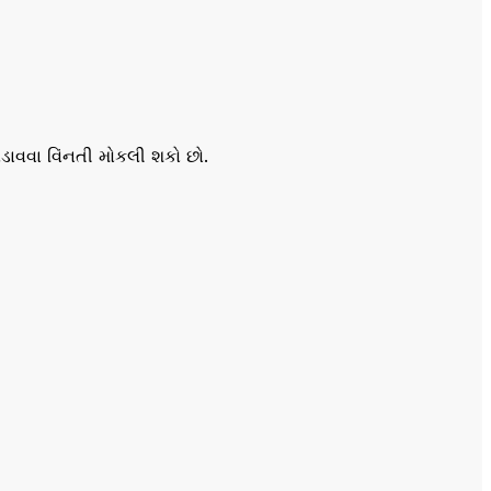
વવા વિંનતી મોકલી શકો છો.