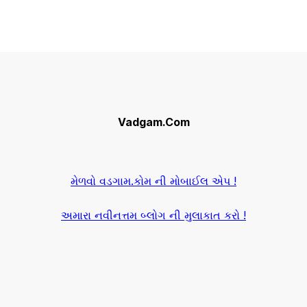
Vadgam.Com
મેળવો વડગામ.કોમ ની મોબાઈલ એપ !
અમારા નવીનત્તમ બ્લોગ ની મુલાકાત કરો !