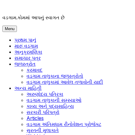
Skip
to
content
વડગામ.કોમમાં આપનું સ્વાગત છે
Menu
પ્રથમ પાનું
મારું વડગામ
અનુક્રમણિકા
સમાચાર પત્ર
જળસ્ત્રોત
કરમાવદ
વડગામ તાલુકાના જળસ્ત્રોતો
વડગામ તાલુકામાં આવેલ તળાવોની યાદી
અન્ય માહિતી
અરુણોદય પત્રિકા
વડગામ તાલુકાની સમ્સ્યાઓ
કાવ્ય અને પદ્યસાહિત્ય
સરકારી પરિપત્રો
Articles
વડગામ અંતિમધામ રીનોવેશન પ્રોજેક્ટ
સુરતની મુલાકાતે