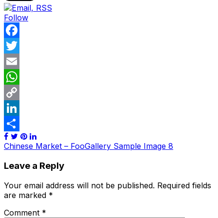
Follow
Facebook
Twitter
Email
WhatsApp
Copy
Link
LinkedIn
Share
Post
Chinese Market – FooGallery Sample Image 8
navigation
Leave a Reply
Your email address will not be published.
Required fields
are marked
*
Comment
*