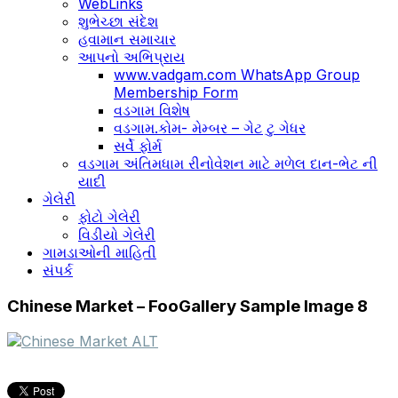
WebLinks
શુભેચ્છા સંદેશ
હવામાન સમાચાર
આપનો અભિપ્રાય
www.vadgam.com WhatsApp Group
Membership Form
વડગામ વિશેષ
વડગામ.કોમ- મેમ્બર – ગેટ ટુ ગેધર
સર્વે ફોર્મ
વડગામ અંતિમધામ રીનોવેશન માટે મળેલ દાન-ભેટ ની
યાદી
ગેલેરી
ફોટો ગેલેરી
વિડીયો ગેલેરી
ગામડાઓની માહિતી
સંપર્ક
Chinese Market – FooGallery Sample Image 8