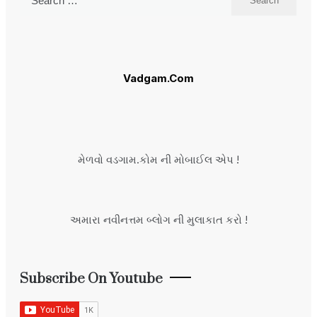
for:
Vadgam.Com
મેળવો વડગામ.કોમ ની મોબાઈલ એપ !
અમારા નવીનત્તમ બ્લોગ ની મુલાકાત કરો !
Subscribe On Youtube