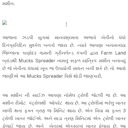
મશીન.
આજના ઝડપી યુગમાં માનવશ્રમના અભાવે ખેતીનો ધંધો
દિનપ્રતિદિન મુશ્કેલ બનતો જાય છે. ત્યારે આપણા બનાસકાંઠા
જિલ્લાના કાણોદર ગામની ગ્રીનલેન્ડ કંપની દ્વારા Farm Land
બ્રાંડથી Mucks Spreader નામનું સફળ યાંત્રિક મશીન બનાવ્યું
છે જે ખેતીના ધંધામાં ખૂબ જ ઉપયોગી સાધન બની શકે છે. તો આવો
જાણીએ આ Mucks Spreader વિશે થોડી જાણકારી.
આ મશીન ની સાઈઝ આપણા નોર્મલ ટ્રોલી જેટલી જ છે. આ
મશીન રીમોટ કંટ્રોલથી ઓપરેટ થાય છે. આ ટ્રોલીમાં ભરેલુ ખાતર
ખાલી થતા ફક્ત ત્રણ જ મિનિટ થાય છે. એક વિઘા મા ફક્ત 3
ટ્રોલી ખાતર જોઈએ. અને સાડા ત્રણ મિનિટમાં એક ટ્રોલી ખાતર
ફેલાઈ જાય છે. અને ખેતરમાં એકસરખું ખાતર ફેલાય છે. આ