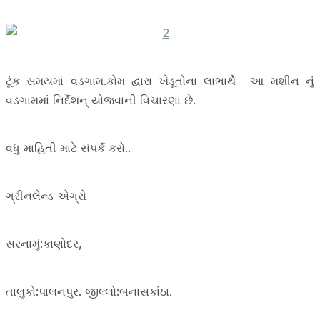
ટૂંક સમયમાં વડગામ.કોમ દ્વારા ખેડૂતોના લાભાર્થે આ મશીન નું
વડગામમાં નિર્દેશન્ યોજવાની વિચારણા છે.
વધુ માહિતી માટે સંપર્ક કરો..
ગ્રીનલેન્ડ એગ્રો
સરનામું:કાણોદર,
તાલુકો:પાલનપુર. જીલ્લો:બનાસકાંઠા.