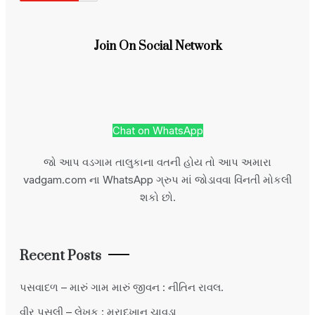
Join On Social Network
Chat on WhatsApp
જો આપ વડગામ તાલુકાના વતની હોય તો આપ અમારા
vadgam.com ના WhatsApp ગ્રુપ માં જોડાવવા વિંનતી મોકલી
શકો છો.
Recent Posts
પસવાદળ – મારું ગામ મારું જીવન : નીતિન રાવલ.
વીર પસલી – લેખક : મુરાદખાન ચાવડા