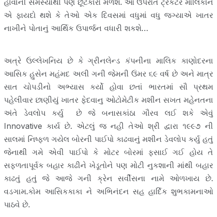
હોવાની સમસ્યાથી પણ છૂટકારો મળશે. આ ઉપરાંત ટ્રેકટર માલિકોને
એ ફાયદો થશે કે તેઓ એક દિવસમાં વધુમાં વધુ જગ્યાએ ખાતર
નાખીને પોતાનું આર્થિક ઉપાર્જન વધારી શકશે…
અત્રે ઉલ્લેખનિય છે કે ગ્રીનલેન્ડ કંપનીના માલિક કાણોદરના
આસિક હુસેન મહંમદ અલી ગની જેમની ઉંમર ૬૯ વર્ષ છે અને માત્ર
સાત ચોપડીનો અભ્યાસ કર્યો હોવા છતાં ભારતમાં સૌ પ્રથમ
પહેલીવાર છાણીયું ખાતર ફેદવાનુ ઓટોમેટીક મશીન સખત મહેનતના
અંતે ડેવલોપ કર્યુ છે જે બનાસકાંઠા ગૌરવ લઈ શકે એવું
Innovative કાર્ય છે. એટલું જ નહી તેઓ શ્રી દ્વારા ૧૯૯૭ ની
સાલમાં નિષ્ફળ ગયેલ બોરની પાઈપો કાઢવાનું મશીન ડેવલોપ કર્યુ હતું
જેનાથી ગમે એવી પાઈપો કે મોટર બોરમાં ફસાઈ ગઈ હોય તે
સફળતાપૂર્વક બહાર કાઢીને ખેડૂતોને પણ મોટી નુકશાની માંથી બહાર
કાઢતું હતું જે આજે ગની ક્રેન સર્વીસના નામે ઓળખાય છે.
વડગામ.કોમ આસિકકાકા ને અભિનંદન સહ હાર્દિક શુભકામનાઓ
પાઠવે છે.