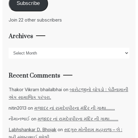
Subscribe
Join 22 other subscribers
Archives
Archives
Recent Comments
Thakor Vikram bhailalbhai
on
બારોટજીનો ચોપડો : પેઢીનામાની
એક સામાજિક પરંપરા.
nitin2013
on
મજાદર નાં રામદેવપીરના મંદિર ની ગાથા…….
નૌમાનભાઈ
on
મજાદર નાં રામદેવપીરના મંદિર ની ગાથા…….
Labhshankar D. Bhojak
on
સદગુરુ મોતીરામ મહારાજ – લે :
શ્રી સંજયભાઈ જોશી