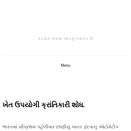
Skip
to
content
વડગામ.કોમમાં આપનું સ્વાગત છે
Menu
ખેત ઉપયોગી ક્રાંતિકારી શોધ.
ભારતમાં સૌપ્રથમ પહેલીવાર છાણીયું ખાતર ફેદવાનુ ઓટોમેટીક