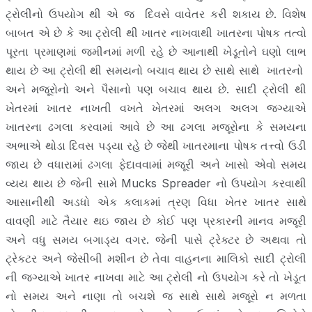
ટ્રોલીનો ઉપયોગ થી એ જ દિવસે વાવેતર કરી શકાય છે. વિશેષ
બાબત એ છે કે આ ટ્રોલી થી ખાતર નાખવાથી ખાતરના પોષક તત્વો
પૂરતા પ્રમાણમાં જમીનમાં મળી રહે છે આનાથી ખેડૂતોને ઘણો લાભ
થાય છે આ ટ્રોલી થી સમયનો બચાવ થાય છે સાથે સાથે ખાતરનો
અને મજૂરોનો અને પૈસાનો પણ બચાવ થાય છે. સાદી ટ્રોલી થી
ખેતરમાં ખાતર નાખતી વખતે ખેતરમાં અલગ અલગ જગ્યાએ
ખાતરના ઢગલા કરવામાં આવે છે આ ઢગલા મજૂરોના કે સમયના
અભાએ થોડા દિવસ પડ્યા રહે છે જેથી ખાતરમાના પોષક તત્ત્વો ઉડી
જાય છે વધારામાં ઢગલા ફેદાવવામાં મજૂરી અને ખાસો એવો સમય
વ્યય થાય છે જેની સામે Mucks Spreader નો ઉપયોગ કરવાથી
આસાનીથી અડધો એક કલાકમાં ત્રણ વિધા ખેતર ખાતર સાથે
વાવણી માટે તૈયાર થઇ જાય છે કોઈ પણ પ્રકારની માનવ મજૂરી
અને વધુ સમય બગાડ્ય વગર. જેની પાસે ટ્રેક્ટર છે અથવા તો
ટ્રેકટર અને જેસીબી મશીન છે તેવા વાહનના માલિકો સાદી ટ્રોલી
ની જગ્યાએ ખાતર નાખવા માટે આ ટ્રોલી નો ઉપયોગ કરે તો ખેડૂત
નો સમય અને નાણા તો બચશે જ સાથે સાથે મજૂરો ન મળતા