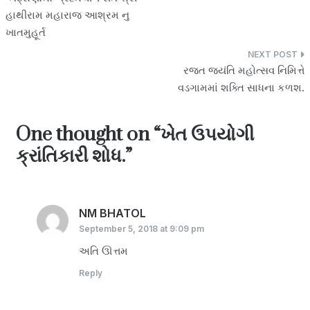
p
n
d
e
navigation
હાથીરામ મહારાજ આશ્રમ નુ
k
I
ખાતમુહૂર્ત
n
રજત જયંતિ મહોત્સવ નિમિત્તે
વડગામમાં શક્તિ સાધના કળશ.
One thought on “
ખેત ઉપયોગી
ક્રાંતિકારી શોધ.
”
NM BHATOL
says:
September 5, 2018 at 9:09 pm
અતિ ઊત્તમ
Reply