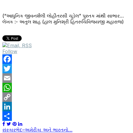
(“આધુનિક જીવનશૈલી લોહીતરસી ચૂડેલ” પુસ્તક માંથી સાભાર…
લેખક :- અતુલ શાહ (હાલ મુનિશ્રી હિતરુચિવિજયજી મહારાજ)
Follow
Facebook
Twitter
Email
WhatsApp
Copy
Link
LinkedIn
Share
Post
સંસ્કારભેદ–અમેરીકા અને ભારતનો…