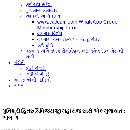
શુભેચ્છા સંદેશ
હવામાન સમાચાર
આપનો અભિપ્રાય
www.vadgam.com WhatsApp Group
Membership Form
વડગામ વિશેષ
વડગામ.કોમ- મેમ્બર – ગેટ ટુ ગેધર
સર્વે ફોર્મ
વડગામ અંતિમધામ રીનોવેશન માટે મળેલ દાન-ભેટ ની
યાદી
ગેલેરી
ફોટો ગેલેરી
વિડીયો ગેલેરી
ગામડાઓની માહિતી
સંપર્ક
મુનિશ્રી હિતરુચિવિજયજી મહારાજ સાથે એક મુલાકાત :
પૂ.
હિતરુચિવિજયજી
ભાગ -૧
મહરાજ
સાહેબના લેખો