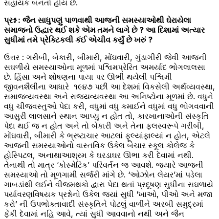
સહાયક બનતો હોય છે.
પ્રશ્ન : જૈન સાધુપણું પાળવાથી આજની સમસ્યાઓથી ઘેરાયેલા
સમાજનો ઉદ્વાર થઈ શકે એમ તમને લાગે છે ? આ દિશામાં અત્યાર
સુધીમાં તમે પ્રેક્ટિકલી કંઈ એચીવ કર્યું છે ખરું ?
ઉત્તર : ગરીબી, બેકારી, બીમારી, મોંઘવારી, ગુંડાગીરી જેવી આજની
સઘળીયે સમસ્યાઓના મૂળમાં પશ્વિમપ્રેરિત અમર્યાદ ભોગલાલસા
છે. હિંસા અને શોષણના પાયા પર ઊભી થયેલી પશ્વિમી
જીવનશૈલીના આધારે ૧૯૪૭ પછી આ દેશમાં વિકસેલી અર્થવ્યવસ્થા,
સમાજવ્યવસ્થા અને રાજ્યવ્યવસ્થા આ અનિષ્ટોના મૂળમાં છે. વધુને
વધુ ચીજવસ્તુઓ પેદા કરી, વધુમાં વધુ કમાઈને વધુમાં વધુ ભોગવવાની
આસુરી લાલસાને સ્થાન આપ્યુ ન હોત તો, કારખાનાઓની સંસ્કૃતિ
પેદા થઈ જ ન હોત અને તો બેકારી અને તેના ફલસ્વરૂપે ગરીબી,
મોંઘવારી, બીમારી કે ભ્રષ્ટાચાર આટલાં ફૂલ્યાંફાલ્યાં ન હોત, એટલે
આજની સમસ્યાઓનો વાસ્તવિક ઉકેલ બેચાર સ્કૂલ કોલેજ કે
હોસ્પિટલ, અનાથાઆશ્રમ કે ઘરડાઘર ઊભા કરી દેવામાં નથી.
તેનાથી તો માત્ર ‘કોસ્મેટિક’ પરિવર્તન જ આવશે. જ્યારે આજની
સમસ્યાઓ તો મૂળગામી સર્જરી માંગે છે. ‘ઓઝોન લેયર’માં પડેલા
ગાબડાંથી લઈને વીજમથકો દ્વારા પેદા થતાં પ્રદૂષણ સુધીના સઘળાયે
પર્યાવરણવિષયક પ્રશ્નોનો ઉકેલ જ્યાં સુધી ‘ખાઓ, પીઓ અને મજા
કરો’ ની ઉપભોક્તાવાદી સંસ્કૃતિને પોટલું વાળીને અરબી સમુદ્રમાં
ફેંકી દેવામાં નહિ આવે, ત્યાં સુધી આવવાનો નથી અને જૈન