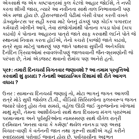
એકસાથે જ એક કાષ્ટપાત્રમાં કુલ કેટલો આહાર જોઈશે, તે નક્કી
કરતા શીખી જાય, ત્યારે આ નવીનતા સાથે તાલ નિભાવવાની પણ
એક મજા હોય છે. હીરાબજારની પેઢીમાં બેસી વેપાર કરતી વખતે
ડોક્યુમેન્ટસ પર સહી કરવા માટે પેનનું ઢાંકણું પણ કોઈક પગારદાર
કર્મચારી ખોલીને આપે, તેવા સંજોગોમાંથી પોતાના કપડા ધોવાં (કાપ
કાઢવો) કે પોતાના આહારના પાત્રો જાતે સાફ કરવાથી લઈને પોતે જે
સ્થાનમાં નિવાસ કરતા હોઈએ, તેનો કચરો (કાજો) જાતે કાઢવો,
રાત્રે સૂવા માટેનું પાથરણું પણ જાતે પાથરવા સુધીની અનેકવિધ
દૈનંદિન ક્રિયાઓમાં સ્વાવલંબીપણું જાળવવાની જૈન-શ્રમણોની જે
પરંપરા છે, તેમાં એડજસ્ટ થવાનો રોમાંચ પણ અનેરો હતો.
પ્રશ્ન : તમારી દિનચર્યા વિગતવાર જણાવશો ? આ તમામ પ્રવૃત્તિઓ
કરવાથી શું ફાયદા ? તેનાથી આધ્યાત્મિક દિશામાં શી રીતે આગળ
વધાય ?
ઉત્તર : સામાન્ય દિનચર્યા જણાવું તો, મોટા ભાગનું જગત આગલી
રાત્રે મોડે સુધી જોયેલ ટી.વી., વીડિયો સિરિયલોના ફલસ્વરૂપ જગત
જ્યારે ઘોરતું હોય તેવા સમયે, વહેલા ઊઠી જઈ ગુરુજનોના ખોળામાં
માથું મૂકી, તેમના આશીર્વચનો સાથે થતા દિવસના મંગળ પ્રારંભમાં
પરમાત્માના અને પૂર્વસૂરિઓના નામસ્મરણ સાથે વીતેલ રાત્રી
દરમિયાન ‘મનસા વાચા કે કર્મણા’ થયેલ નાનકડા પણ અસદ્દ
વિચાર-વાણી કે વર્તનની જાત તથા ગુરૂની સાક્ષીએ ગર્હા કરીને
સ્વાધ્યયમાં પરોવાઈ જવાનું હોય છે. પૂર્વાચાર્યોના અદ્દભૂત