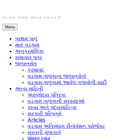
Skip
to
content
વડગામ.કોમમાં આપનું સ્વાગત છે
Menu
પ્રથમ પાનું
મારું વડગામ
અનુક્રમણિકા
સમાચાર પત્ર
જળસ્ત્રોત
કરમાવદ
વડગામ તાલુકાના જળસ્ત્રોતો
વડગામ તાલુકામાં આવેલ તળાવોની યાદી
અન્ય માહિતી
અરુણોદય પત્રિકા
વડગામ તાલુકાની સમ્સ્યાઓ
કાવ્ય અને પદ્યસાહિત્ય
સરકારી પરિપત્રો
Articles
વડગામ અંતિમધામ રીનોવેશન પ્રોજેક્ટ
સુરતની મુલાકાતે
WebLinks