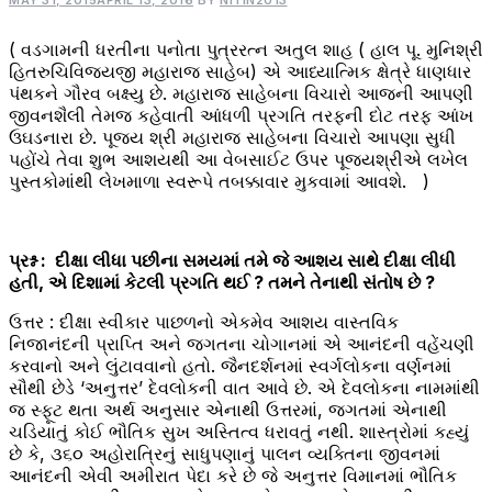
MAY 31, 2015
APRIL 13, 2016
BY
NITIN2013
( વડગામની ધરતીના પનોતા પુત્રરત્ન અતુલ શાહ ( હાલ પૂ. મુનિશ્રી
હિતરુચિવિજયજી મહારાજ સાહેબ) એ આધ્યાત્મિક ક્ષેત્રે ધાણધાર
પંથકને ગૌરવ બક્ષ્યુ છે. મહારાજ સાહેબના વિચારો આજની આપણી
જીવનશૈલી તેમજ કહેવાતી આંધળી પ્રગતિ તરફની દોટ તરફ આંખ
ઉઘડનારા છે. પૂજ્ય શ્રી મહારાજ સાહેબના વિચારો આપણા સુધી
પહોંચે તેવા શુભ આશયથી આ વેબસાઈટ ઉપર પૂજ્યશ્રીએ લખેલ
પુસ્તકોમાંથી લેખમાળા સ્વરૂપે તબક્કાવાર મુકવામાં આવશે. )
પ્રશ્ન : દીક્ષા લીધા પછીના સમયમાં તમે જે આશય સાથે દીક્ષા લીધી
હતી, એ દિશામાં કેટલી પ્રગતિ થઈ ? તમને તેનાથી સંતોષ છે ?
ઉત્તર : દીક્ષા સ્વીકાર પાછળનો એકમેવ આશય વાસ્તવિક
નિજાનંદની પ્રાપ્તિ અને જગતના ચોગાનમાં એ આનંદની વહેંચણી
કરવાનો અને લુંટાવવાનો હતો. જૈનદર્શનમાં સ્વર્ગલોકના વર્ણનમાં
સૌથી છેડે ‘અનુત્તર’ દેવલોકની વાત આવે છે. એ દેવલોકના નામમાંથી
જ સ્ફૂટ થતા અર્થ અનુસાર એનાથી ઉત્તરમાં, જગતમાં એનાથી
ચડિયાતું કોઈ ભૌતિક સુખ અસ્તિત્વ ધરાવતું નથી. શાસ્ત્રોમાં કહ્યું
છે કે, ૩૬૦ અહોરાત્રિનું સાધુપણાનું પાલન વ્યક્તિના જીવનમાં
આનંદની એવી અમીરાત પેદા કરે છે જે અનુત્તર વિમાનમાં ભૌતિક