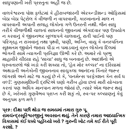
સાધુપણાની ખરી પ્રસ્તુતા અહીં જ છે.
વાલકેશ્વરના પોશ ફ્લેટમાં કે હીરાબજારની એરકન્ડીશન્ડ ઓફિસમાં
બેઠા બેઠા પેટ્રોલ કે વીજળી ન વાપરવાની, કારખાનાનો માલ ન
વાપરવાની અપાતી સલાહ લોકોના ગળે ઉતરતી નથી. જૈન સાધુ
તરીકે વીજળીથી ચાલતાં સાધનનો જીવનમાં એકાદવાર પણ ઉપયોગ
ન કરવાનું કે જીવનભર ખુલ્લાપગે ચાલવાનું, રાતી પાઈનો પણ
પરિગ્રહ ન રાખવાનું તથા પૃથ્વી, પાણી, અગ્નિ, વાયુ કે વનસ્પતિના
સૂક્ષ્મતમ જીવોને જરાય પીડા ન પમાડવાનું વ્રત લોકોના દિલમાં
ભોગની સામે ત્યાગની પ્રતિજ્ઞા ઊભી કરે છે. અમારે તો પ્રભુ
માહાવીરે ચીંધ્યા રાહે ‘સાચા’ સાધુ જ બનવાનું છે. આદર્શનો એ
ધ્રુવતારલો જો ખડો કરી શક્યા તો, ‘હેવ મોર કલ્ચર’ ના દરિયામાં
અથડાતી અનેકોની જીવનનાવ સાચુકલા આનંદના કિનારે જરૂર
લાંગરશે અને માટે જ કહ્યું છે ને કે, ‘વનમેન્સ પરફેક્શન કેન સર્વ ધ
વર્લ્ડ’. ગુણસમૃધ્ધિની દ્રષ્ટિએ ઘણો ગરીબ હોવા છતાં મારી યોગ્યતા
કરતાં પણ અધિક માનપાન મળતા જોયાં છે, ત્યારે એમ જરૂર થયું
છે કે, ખરેખરો ગુણવૈભવ પ્રાપ્ત કરી શકું તો, સ્વ-પર કલ્યાણનું કેવું
અનુપમ ફળ મળે !
પ્રશ્ન : દીક્ષા પછી થોડા જ સમયમાં તમારા ગુરુ પૂ.
રામચંન્દ્રસૂરિશ્વરજીનું અવસાન થયું. તેને કારણે તમારા આધ્યાત્મિક
વિકાસમાં કંઈ ધક્કો પહોંચ્યો ખરો ? ગુરુની ખોટ તમે કઈ રીતે પૂરી
કરશો. ?