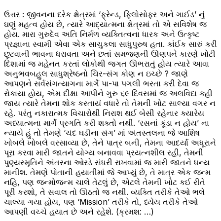
ઉત્તર : જીવનના દરેક ક્ષેત્રમાં ‘ફ્રેન્ડ, ફિલોસોફર અને ગાઈડ’ નું
ઘણું મહત્વ હોય છે, ત્યારે આદ્યાત્મના ક્ષેત્રમાં તો એ સવિશેષ જ
હોય. મારા ગુરુદેવ અતિ નિર્મળ વ્યક્તિત્વના ધારક અને ઉત્કૃષ્ટ
પ્રજ્ઞાના સ્વામી એવા એક સાચુકલા સાધુપુરુષ હતા. કાંઈક સારું કરી
છૂટવાની ભાવના ધરાવતા અને છતાં સમજણની ઊણપને કારણે ખોટી
દિશામાં જ મહેનત કરતાં લોકોથી જગત ઊભરાતું હોય ત્યારે આવા
અનુભવબહુલ સાધુશ્રેષ્ઠનો ચિર-સંગ કોણ ન ઇચ્છે ? જાણે
આપણને સર્વસંગત્યાગના માર્ગે પા-પા પગલી ભરતા કરી દેવા જ
રોકાયા હોય, એમ દીક્ષા આપીને ગુરુ ૬૯ દિવસમાં જ અલવિદા કહી
જાય ત્યારે તેમના શોક કરતાયં વધારે તો તેમની ખોટ સાલ્યા વગર ન
રહે. પરંતુ નકારાત્મક વિચારોથી નિરાશ થઈ બેસી રહેનાર ક્યારેય
અધ્યાત્મના માર્ગે પ્રગતિ કરી શક્તો નથી. ‘રસનાં કૂંડા ન હોય’ ના
ન્યાયે હું તો તેમણે ‘ચંદ ઘડીના સંગ’ માં અંતસ્તલના જે આશિષ
ખોબલે ખોબલે વરસાવ્યા છે, તેને પાત્ર બની, તેમના આદર્યા અધૂરાને
પૂરા કરવા મારી જાતને યોગ્ય બનાવવા પ્રયત્નશીલ રહી, તેમની
પુણ્યસ્મૃતિને અંતરના ઓરડે સંધરી રાખવામાં જ મારી જાતને ધન્ય
માનીશ. તેમણે પોતાની હયાતીમાં જે આપ્યું છે, તે માત્ર એક જન્મ
નહિ, પણ જન્મોજન્મ ચાલે તેટલું છે, એટલે તેમની ખોટ કઈ રીતે
પૂરી કરશો, તે સવાલ તો ઊઠતો જ નથી. વ્યક્તિ તરીકે તેઓ ભલે
ચાલ્યા ગયા હોય, પણ ‘Mission’ તરીકે તો, ધ્યેય તરીકે તેઓ
આપણી વચ્ચે હયાત છે અને રહેશે. (ક્રમશ: …)