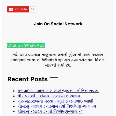
Join On Social Network
Chat on WhatsApp
જો આપ વડગામ તાલુકાના વતની હોય તો આપ અમારા
vadgam.com ના WhatsApp ગ્રુપ માં જોડાવવા વિંનતી
મોકલી શકો છો.
Recent Posts
પસવાદળ – મારું ગામ મારું જીવન : નીતિન રાવલ.
વીર પસલી – લેખક : મુરાદખાન ચાવડા
ગુરુ મહારાજના પરચા.- શ્રી સંજયભાઇ જોશી.
ચોમાસુ -૨૦૨૫ : વડગામ વર્ષા વિશ્લેષણ-ભાગ -૨
ચોમાસુ -૨૦૨૫ : વર્ષા વિશ્લેષણ-ભાગ -૧