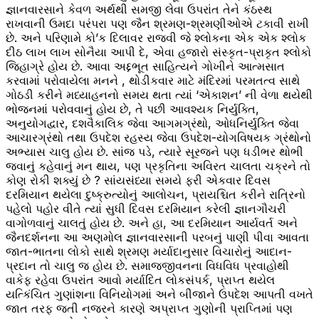
જ્ઞાનવારસાને કેવળ અર્થથી સમજી લેવા ઉપરાંત તેને કંઠસ્થ
રાખવાની ઉમદા પરંપરા પણ જૈન શ્રમણ-શ્રમણીઓએ ટકાવી રાખી
છે. અને પરિણામે કો’ક દિલાવર રાજવી જે શ્લોકના એક એક શ્લોક
દીઠ લાખ લાખ સોનૈયા આપી દે, એવા હજારો સંસ્કૃત-પ્રાકૃત શ્લોકો
જિહાગ્રે હોય છે. આવા અદ્દભૂત સાહિત્યને ગોખીને આત્મસાત
કરવામાં પરોવાયેલા મનને , થોડીકવાર માટે મંદિરમાં પરમતત્વ સાથે
ગોઠડી કરીને મધ્યાહનનો સમય થતા ત્યાં ‘એકાશન’ ની વેળા થયેથી
ભોજનમાં પરોવવાનું હોય છે, તે પછી આવશ્યક નિર્યુક્તિ,
અનુયોગદ્વાર, દશવૈકાલિક જેવા આગમગ્રંથો, ઓધનિર્યુક્તિ જેવા
આચારગ્રંથો તથા ઉપદેશ રહસ્ય જેવા ઉપદેશ-યોગવિષયક ગ્રંથોનો
અભ્યાસ ચાલુ હોય છે. સાંજ પડે, ત્યારે સૂરજને પણ ધડીભર થોભી
જવાનું કહેવાનું મન થાય, પણ પ્રકૃતિના અવિરત ચાલતા ચક્રને તો
કોણ રોકી શક્યું છે ? સાંયસંધ્યા સમયે ફરી એકવાર દિવસ
દરમિયાન થયેલા દુષ્ક્રુત્યોનું આલોચન, પ્રાયશ્ચિત કરીને રાત્રિનો
પહેલો પહોર વીતે ત્યાં સુધી દિવસ દરમિયાન કરેલી જ્ઞાનગૌચરી
વાગોળવાનું ચાલતું હોય છે. અને હા, આ દરમિયાન આર્યવર્ત અને
જૈનદર્શનના આ અણમોલ જ્ઞાનવારસાની પરબનું પાણી પીવા આવતા
જાત-ભાતના લોકો સાથે શ્રમણ મર્યાદાનુસાર વિચારોનું આદાન-
પ્રદાન તો ચાલુ જ હોય છે. સમાજજીવનના વિધવિધ પ્રવાહોથી
વાકેફ રહેવા ઉપરાંત આવો મર્યાદિત લોકસંપર્ક, પ્રાપ્ત થયેલ
યત્કિંચિત ગુણાંશના વિનિયોગમાં અને બીજાને ઉપદેશ આપતી વખતે
જાત તરફ જતી નજરને કારણે અપ્રાપ્ત ગુણોની પ્રાપ્તિમાં પણ