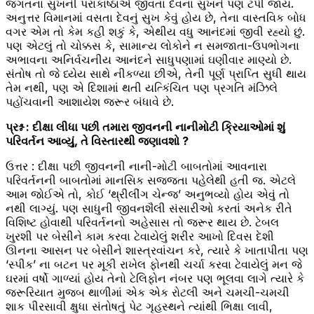
જગતના સુખની પરાકાષ્ઠાએ જીવતા દેવના સુખને પણ ટપી જાય.
અનુત્તર વિમાનમાં વસતા દેવનું સુખ કેવું હોય છે, તેના વાસ્તવિક બોધ
વગર એમ તો કેમ કહી શકું કે, એથીય વધુ આનંદમાં જીવી રહ્યો છું.
પણ એટલું તો ચોક્કસ કે, સામાન્ય લોકોને ન સમજાતા-ઉપભોગના
અભાવના અનિર્વચનીય આનંદને સાધુપણામાં ઘણીવાર માણ્યો છે.
સંતોષ તો જે ધ્યેય સાથે નીકળ્યા છીએ, તેની પૂર્ણ પ્રાપ્તિ સુધી થાય
તેમ નથી, પણ એ દિશામાં થતી યત્કિંચિત પણ પ્રગતિ મંઝિલે
પહોંચવાની આશાયેશ જરૂર બંધાવે છે.
પ્રશ્ન : દીક્ષા લીધા પછી તમારા જીવનની નાનીમોટી ક્રિયાઓમાં શું
પરિવર્તન આવ્યું, તે વિસ્તારથી જણાવશો ?
ઉત્તર : દીક્ષા પછી જીવનની નાની-મોટી બાબતોમાં આવનારા
પરિવર્તનની બાબતોમાં માનસિક સજ્જતા પહેલેથી હતી જ. એટલે
આમ જોઈએ તો, કોઈ ‘થ્રીલીંગ ચેન્જ’ અનુભવ્યો હોય એવું તો
નથી લાગ્યું. પણ સાધુની જીવનશૈલી સંસારીઓ કરતાં અનેક રીતે
વિશિષ્ટ હોવાથી પરિવર્તનનો અહેસાસ તો જરૂર થાય છે. ટેબલ
ખુરશી પર બેસીને કામ કરવા ટેવાયેલું શરીર આખો દિવસ દેશી
ઊનના આસન પર બેસીને શાસ્ત્રવાંચન કરે, ત્યારે કે ખાતાપીતા પણ
‘સ્પીક’ ના બટન પર મૂકી રાખેલ ફોનથી ચર્ચા કરવા ટેવાયેલું મન જે
ઘરમાં વર્ષો ગાળ્યાં હોય તેનો ટેલિફોન નંબર પણ ભૂલવા લાગે ત્યારે કે
જરૂરિયાત મુજબ થાળીમાં એક એક રોટલી અને ચમચી-ચમચી
શાક પીરસાવી ક્ષુધા સંતોષતું પેટ ગૃહસ્થને ત્યાંથી ભિક્ષા લાવી,