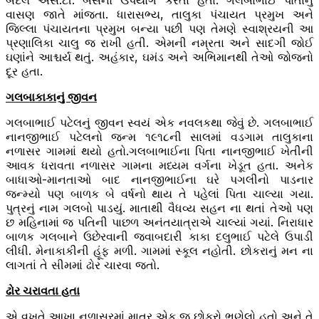
બદલે એસ.ટી. બસનો ઉપયોગ કરતા હતા. ગલબાભાઈ પોતાનું
વાસણ જાતે માંજતા. ધારાસભ્ય, તાલુકા પંચાયત પ્રમુખ અને
જિલ્લા પંચાયતના પ્રમુખ બન્યા પછી પણ તેમણે સ્વાશ્રયની આ
પ્રણાલિકા ચાલુ જ રાખી હતી. એમની નમ્રતા અને સાદગી જોઈ
ઘણાંને આશ્ચર્ય થતું. અહંકાર, ઘમંડ અને અભિમાનથી તેઓ જોજનો
દૂર હતા.
ગલબાકાકાનું જીવન
ગલબાભાઈ પટેલનું જીવન સ્વયં એક નવલકથા જેવું છે. ગલબાભાઈ
નાનજીભાઈ પટેલનો જન્મ ૧૯૧૮ની સાલમાં વડગામ તાલુકાના
નળાસર ગામમાં થયો હતો.ગલબાભાઈના પિતા નાનજીભાઈ ખેતીની
આવક ધરાવતા નળાસર ગામના મધ્યમ વર્ગના ખેડૂત હતા. અનેક
બાધાઓ-માનતાઓ બાદ નાનજીભાઈના ઘરે પગલીનો પાડનાર
જન્મ્યો પણ બાળક બે વર્ષનો થાય તે પહેલાં પિતા ચાલ્યા ગયા.
પુત્રનું નામ ગલબો પાડયું. માતાથી વૈધવ્ય સહન ના થતાં તેઓ પણ
છ મહિનામાં જ પતિની પાછળ અનંતયાત્રાએ ચાલ્યાં ગયાં. નિરાધાર
બાળક ગલબાને ઉછેરવાની જવાબદારી કાકા દલુભાઈ પટેલે ઉપાડી
લીધી. મેનાકાકીની હૂંફ મળી. ગામમાં સ્કૂલ નહોતી. છોકરાનું મન ના
લાગતાં તે સીમમાં ઢોર ચારવા જતો.
ઢોર ચરાવતા હતા
એ વખતે આખા નળાસરમાં માત્ર એક જ છોકરો ભણેલો હતો અને તે