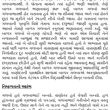
ગલબાભારથી. તે પોતાના મામાને ત્યાં રહીને ભણી આવેલો. તેણે
બાળક ગલબાને ભણાવવાનું શરૂ કર્યું. બાળક ગલબો અને
ગલબાભારથી ઢોર ચરાવવા હવે એક જ સીમમાં જાય અને ત્યાં ઢોરને
છૂટાં જ મૂકીને બંને ઝાડની નીચે બેસી જાય. ઢોર ચરાવતાં બાળક
ગલબાની પ્રવૃત્તિ વિશે તેમના કાકા દલુભાઈ જાણી ચૂક્યા હતા.
આખરે તેમણે બાળક ગલબાને સ્કૂલમાં ભણાવવાનું નક્કી કર્યું. જો
બાળક ગલબો બે-ત્રણ ચોપડી ભણે તો સારું એમ વિચારી તેને
નળાસરની બાજુમાં જ મજાદરની એક ગામઠી શાળામાં મૂકવામાં
આવ્યો. ત્યાં બે ચોપડી સુધી અભ્યાસ ચાલતો હતો તે અભ્યાસ પૂરો
કર્યા પછી બાળક ગલબાને વાસણામાં મૂકવામાં આવ્યો. વાસણાથી દોઢ
કિલોમીટર દૂર કાણોદરમાં મોટી શાળા હતી અને ત્યાં સાત ધોરણ સુધી
અભ્યાસ ચાલતો હતો. તેથી બાર વર્ષની ઉંમરે કાકા અને કાકીની
છત્રછાયા છોડીને હવે મૂળી માસીને ત્યાં રહેવા આવવાનું થયું. માસીને
સંતાન નહોતું તેથી તેમને બાળક ગલબામાં જીવવાનું આધારબિંદુ મળી
ગયું. કાણોદરની પ્રાથમિક શાળામાં બાળક ગલબાએ અસ્પૃશ્યતાની
પરવા કર્યા વિના કેટલાક દલિત વિદ્યાર્થીઓને મિત્ર બનાવી દીધા.
નિષ્ફળતાનો આરંભ
ગલબો હવે ગલબાભાઈ બન્યો. વાણોતર હવે વેપારી બન્યો. હળ
હાંકનાર હાથે ત્રાજવાં તો પકડયાં, ગલબાભાઈ ગરીબોને મફત વસ્તુ
આપી દેતા. ઉધાર માગે તેને ના પાડતા નહીં અને લેણદારો પાસે કડક