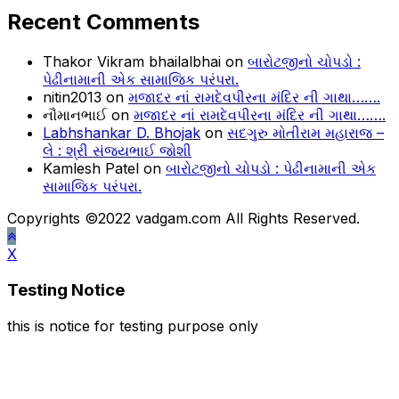
Recent Comments
Thakor Vikram bhailalbhai
on
બારોટજીનો ચોપડો :
પેઢીનામાની એક સામાજિક પરંપરા.
nitin2013
on
મજાદર નાં રામદેવપીરના મંદિર ની ગાથા…….
નૌમાનભાઈ
on
મજાદર નાં રામદેવપીરના મંદિર ની ગાથા…….
Labhshankar D. Bhojak
on
સદગુરુ મોતીરામ મહારાજ –
લે : શ્રી સંજયભાઈ જોશી
Kamlesh Patel
on
બારોટજીનો ચોપડો : પેઢીનામાની એક
સામાજિક પરંપરા.
Copyrights ©2022 vadgam.com All Rights Reserved.
X
Testing Notice
this is notice for testing purpose only