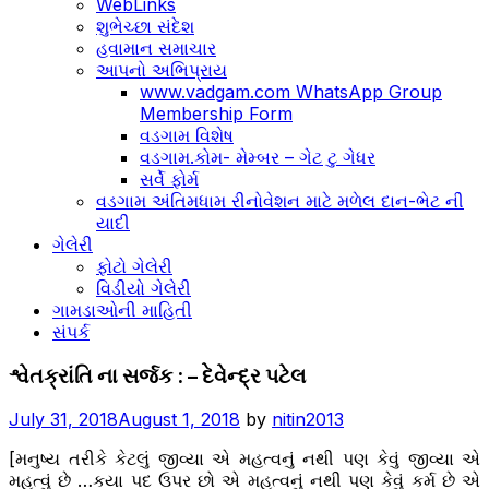
WebLinks
શુભેચ્છા સંદેશ
હવામાન સમાચાર
આપનો અભિપ્રાય
www.vadgam.com WhatsApp Group
Membership Form
વડગામ વિશેષ
વડગામ.કોમ- મેમ્બર – ગેટ ટુ ગેધર
સર્વે ફોર્મ
વડગામ અંતિમધામ રીનોવેશન માટે મળેલ દાન-ભેટ ની
યાદી
ગેલેરી
ફોટો ગેલેરી
વિડીયો ગેલેરી
ગામડાઓની માહિતી
સંપર્ક
ગલબાભાઈ
શ્વેતક્રાંતિ ના સર્જક : – દેવેન્દ્ર પટેલ
નાનજીભાઈ
પટેલ
July 31, 2018
August 1, 2018
by
nitin2013
-
[મનુષ્ય તરીકે કેટલું જીવ્યા એ મહત્વનું નથી પણ કેવું જીવ્યા એ
જીવન
મહત્વું છે …કયા પદ ઉપર છો એ મહત્વનું નથી પણ કેવું કર્મ છે એ
ઝરમર
,