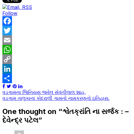
Follow
Facebook
Twitter
Email
WhatsApp
Copy
Link
LinkedIn
Share
Post
વડગામના જિનિયસ જ્વેલ સેવંતીલાલ શાહ.
વડગામ તાલુકાના કોદરાલી ગામનો નામકરણનો ઇતિહાસ.
navigation
One thought on “
શ્વેતક્રાંતિ ના સર્જક : –
દેવેન્દ્ર પટેલ
”