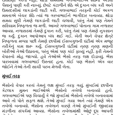
ઉઘરાણી કરતા નહીં. થોડા સમયમાં ગલબાભાઈએ શેઠના અડધા
પૈસાનું પાણી કરી નાખ્યું. છેવટે કંટાળીને શેઠે એ દુકાન બંધ કરી અને
ઉમરદસીમાં લાકડાંની લાટી કરી. ગલબાભાઈ તરફની કોઈ અકળ
મમતાએ બેચર શેઠે ત્યાં જ ગરબાભાઈને ભાગીદાર બનાવ્યા. થોડા
સમય સુધી તેમણે લાકડાંની લાટી ચલાવી, પરંતુ તેમાં પણ તેમને
સરિયામ નિષ્ફળતા જ મળી. આખરે ગલબાભાઈ પોતાના ગામ નળાસર
આવ્યા. નળાસરમાં તેમણે દુકાન કરી, પરંતુ તેમાં પણ તેમણે નુકસાન
જ કર્યું. દુકાન આપોઆપ બંધ થઈ ગઈ. ખેતી અને વેપાર ક્ષેત્રે
નિષ્ફળતા મળ્યા પછી તેમણે છાપીમાં ઈસબગુલની ઘંટીમાં એક મજૂર
તરીકેનું કામ શરૂ કર્યું. ઈસબગુલની ઘંટીમાં ત્રણ ત્રણ મણની
બોરીઓ તેઓ ઉઠાવતા, પરંતુ એમાં પણ કાંઈ ફાવ્યું નહીં. ફરી તેમનો
વેપારનો મોહ જાગ્યો. હવે તેઓએ ભેંસો તરફ લક્ષ દોડાવ્યું. ભેંસ
પારખવામાં ગલબાભાઈ ઉસ્તાદ હતા. કોઈ પણ ભેંસને એક વાર
જોઈને તેઓ તેની સાચી પરખ મેળવી લેતા.
મુંબઈ તરફ
ભેંસોનો વેપાર કરતાં તેમનું લક્ષ મુંબઈ તરફ ગયું. મુંબઈમાં છાપીના
કેટલાક મુમન ભાઈઓએ ભેંસોનો તબેલો બનાવ્યો હતો.
ગલબાભાઈએ પણ વિચાર્યું કે જો મુંબઈમાં ભેંસોનો તબેલો બનાવવામાં
આવે તો પોતે સફળ થશે. તેઓ મુંબઈ ગયા અને ત્યાં તેમણે એક
તબેલો બનાવ્યો. ભેંસોના તબેલાને કારણે તેઓ મુંબઈની જીવદયા
મંડળીના સંપર્કમાં આવ્યા. ભેંસોના તબેલામાંથી ઓછું દૂધ આપતી