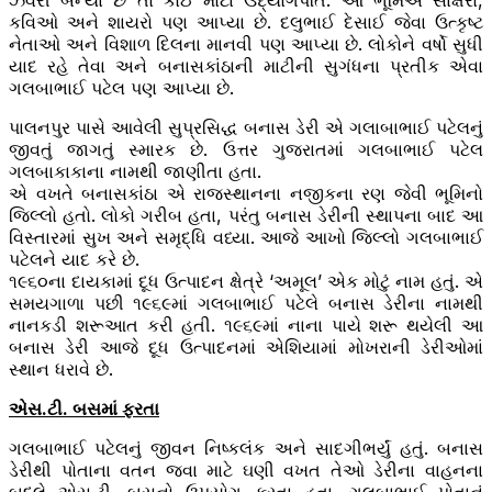
ઝવેરી બન્યા છે તો કોઈ મોટા ઉદ્યોગપતિ. આ ભૂમિએ સાક્ષરો,
કવિઓ અને શાયરો પણ આપ્યા છે. દલુભાઈ દેસાઈ જેવા ઉત્કૃષ્ટ
નેતાઓ અને વિશાળ દિલના માનવી પણ આપ્યા છે. લોકોને વર્ષો સુધી
યાદ રહે તેવા અને બનાસકાંઠાની માટીની સુગંધના પ્રતીક એવા
ગલબાભાઈ પટેલ પણ આપ્યા છે.
પાલનપુર પાસે આવેલી સુપ્રસિદ્ધ બનાસ ડેરી એ ગલાબાભાઈ પટેલનું
જીવતું જાગતું સ્મારક છે. ઉત્તર ગુજરાતમાં ગલબાભાઈ પટેલ
ગલબાકાકાના નામથી જાણીતા હતા.
એ વખતે બનાસકાંઠા એ રાજસ્થાનના નજીકના રણ જેવી ભૂમિનો
જિલ્લો હતો. લોકો ગરીબ હતા, પરંતુ બનાસ ડેરીની સ્થાપના બાદ આ
વિસ્તારમાં સુખ અને સમૃદ્ધિ વધ્યા. આજે આખો જિલ્લો ગલબાભાઈ
પટેલને યાદ કરે છે.
૧૯૬૦ના દાયકામાં દૂધ ઉત્પાદન ક્ષેત્રે ‘અમૂલ’ એક મોટું નામ હતું. એ
સમયગાળા પછી ૧૯૬૯માં ગલબાભાઈ પટેલે બનાસ ડેરીના નામથી
નાનકડી શરૂઆત કરી હતી. ૧૯૬૯માં નાના પાયે શરૂ થયેલી આ
બનાસ ડેરી આજે દૂધ ઉત્પાદનમાં એશિયામાં મોખરાની ડેરીઓમાં
સ્થાન ધરાવે છે.
એસ.ટી. બસમાં ફરતા
ગલબાભાઈ પટેલનું જીવન નિષ્કલંક અને સાદગીભર્યું હતું. બનાસ
ડેરીથી પોતાના વતન જવા માટે ઘણી વખત તેઓ ડેરીના વાહનના