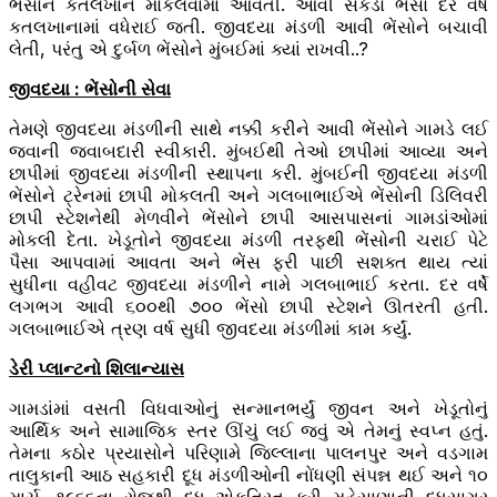
ભેંસોને કતલખાને મોકલવામાં આવતી. આવી સેંકડો ભેંસો દર વર્ષે
કતલખાનામાં વધેરાઈ જતી. જીવદયા મંડળી આવી ભેંસોને બચાવી
લેતી, પરંતુ એ દુર્બળ ભેંસોને મુંબઈમાં ક્યાં રાખવી..?
જીવદયા : ભેંસોની સેવા
તેમણે જીવદયા મંડળીની સાથે નક્કી કરીને આવી ભેંસોને ગામડે લઈ
જવાની જવાબદારી સ્વીકારી. મુંબઈથી તેઓ છાપીમાં આવ્યા અને
છાપીમાં જીવદયા મંડળીની સ્થાપના કરી. મુંબઈની જીવદયા મંડળી
ભેંસોને ટ્રેનમાં છાપી મોકલતી અને ગલબાભાઈએ ભેંસોની ડિલિવરી
છાપી સ્ટેશનેથી મેળવીને ભેંસોને છાપી આસપાસનાં ગામડાંઓમાં
મોકલી દેતા. ખેડૂતોને જીવદયા મંડળી તરફથી ભેંસોની ચરાઈ પેટે
પૈસા આપવામાં આવતા અને ભેંસ ફરી પાછી સશક્ત થાય ત્યાં
સુધીના વહીવટ જીવદયા મંડળીને નામે ગલબાભાઈ કરતા. દર વર્ષે
લગભગ આવી ૬૦૦થી ૭૦૦ ભેંસો છાપી સ્ટેશને ઊતરતી હતી.
ગલબાભાઈએ ત્રણ વર્ષ સુધી જીવદયા મંડળીમાં કામ કર્યું.
ડેરી પ્લાન્ટનો શિલાન્યાસ
ગામડાંમાં વસતી વિધવાઓનું સન્માનભર્યું જીવન અને ખેડૂતોનું
આર્થિક અને સામાજિક સ્તર ઊંચું લઈ જવું એ તેમનું સ્વપ્ન હતું.
તેમના કઠોર પ્રયાસોને પરિણામે જિલ્લાના પાલનપુર અને વડગામ
તાલુકાની આઠ સહકારી દૂધ મંડળીઓની નોંધણી સંપન્ન થઈ અને ૧૦