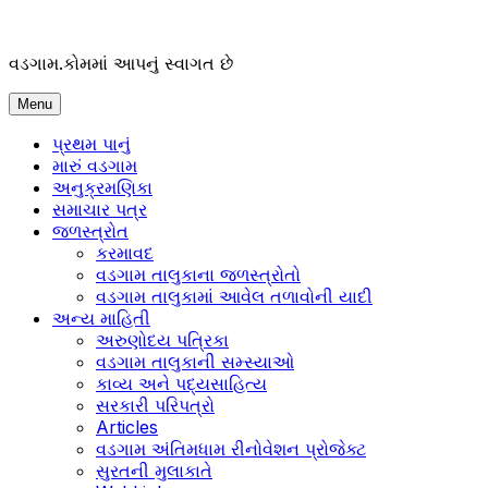
Skip
to
content
વડગામ.કોમમાં આપનું સ્વાગત છે
Menu
પ્રથમ પાનું
મારું વડગામ
અનુક્રમણિકા
સમાચાર પત્ર
જળસ્ત્રોત
કરમાવદ
વડગામ તાલુકાના જળસ્ત્રોતો
વડગામ તાલુકામાં આવેલ તળાવોની યાદી
અન્ય માહિતી
અરુણોદય પત્રિકા
વડગામ તાલુકાની સમ્સ્યાઓ
કાવ્ય અને પદ્યસાહિત્ય
સરકારી પરિપત્રો
Articles
વડગામ અંતિમધામ રીનોવેશન પ્રોજેક્ટ
સુરતની મુલાકાતે