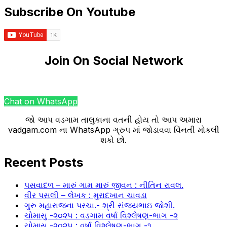
Subscribe On Youtube
Join On Social Network
Chat on WhatsApp
જો આપ વડગામ તાલુકાના વતની હોય તો આપ અમારા
vadgam.com ના WhatsApp ગ્રુપ માં જોડાવવા વિંનતી મોકલી
શકો છો.
Recent Posts
પસવાદળ – મારું ગામ મારું જીવન : નીતિન રાવલ.
વીર પસલી – લેખક : મુરાદખાન ચાવડા
ગુરુ મહારાજના પરચા.- શ્રી સંજયભાઇ જોશી.
ચોમાસુ -૨૦૨૫ : વડગામ વર્ષા વિશ્લેષણ-ભાગ -૨
ચોમાસુ -૨૦૨૫ : વર્ષા વિશ્લેષણ-ભાગ -૧