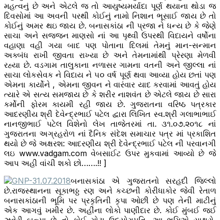
મહત્વનું છે અને એટલે જ તો આયુષ્યમર્યાદા પૂર્ણ થયાના થોડા જ
વ્યક્તિ-
દિવસોમાં આ અવની પરથી કોઈનું નામો નિશાન ભૂસાઈ જાય છે તો
વિશેષ
કોઈનું અમર થઇ જાય છે. બનાસકાંઠા ની પ્રજા ને ધન્ય છે કે જેણે
સાચા અને સજ્જન માણસો નાં આ પૃથ્વી ઉપરથી વિદાયને વર્ષોના
વહાણા વહી ગયા બાદ પણ પોતાના દિલમાં તેમનું માન-સન્માન
અક્બંધ રાખી જીવતા રાખ્યા છે અને તેમનામાંથી પ્રેરણા મેળવી
રહ્યા છે. વડગામ તાલુકાના નળાસર ગામના વતની અને જીલ્લા નાં
સાચા લોકસેવક ને વિદાય ને ૫૦ વર્ષ પૂર્ણ થવા આવ્યા હોય છતાં પણ
એમના કાર્યોને , એમના જીવન ને વારંવાર યાદ કરવામાં આવતું હોય
ત્યારે એ સત્ય સમજાય છે કે શરીર નાશવંત છે એટલે જાય છે સારા
કર્મોની ફોરમ કાયમી રહી જાય છે. ગુજરાતના વરિષ્ઠ પત્રકાર
આદરણીય શ્રી દેવેન્દ્રભાઈ પટેલ દ્વારા લિખિત સ્વ.શ્રી ગલાભાભાઈ
નાનજીભાઈ પટેલ વિશેનો લેખ તાજેતરમાં તા. ૩૧.૦૭.૨૦૧૮ નાં
ગુજરાતના અગ્રહરોળ નાં દૈનિક સંદેશ સમાચાર પત્ર માં પ્રકાશિત
થયો છે જે અક્ષરશ: આદરણીય શ્રી દેવેન્દ્રભાઈ પટેલ ની પરવાનગી
લઇ www.vadgam.com વેબસાઈટ ઉપર મુકવામાં આવ્યો છે જે
આપ અહી વાંચી શકો છો…….!! ]
બનાસકાંઠા એ ગુજરાતનો સરહદી જિલ્લો
છે.રાજસ્થાનના સૂકાભઠ્ઠ રણ અને કચ્છની કોરીધાકોર જેવી રેતાળ
બનાસકાંઠાની ભૂમિ પર પ્રકૃતિની કૃપા ઓછી છે પણ તેની માટીનું
એક આગવું ખમીર છે. અહીંના લોકો પાણીદાર છે. કોઈ મુંબઈ જઈ