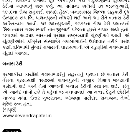
માર્ચ, ૧૯૬૬ના રોજથી દૂધ એકત્રિત કરી મહેસાણાની દૂધસાગર
ડેરીમાં આપવાનું શરૂ કર્યું. આ પાયાના કાર્યથી ૩૧ જાન્યુઆરી,
૧૯૬૯ના રોજ સહકારી કાયદા હેઠળ બનાસકાંઠા જિલ્લા સહકારી દૂધ
ઉત્પાદક સંઘ લિ. પાલનપુરની નોંધણી થઈ અને આ રીતે બનાસ ડેરી
અસ્તિત્વમાં આવી. ૧૪ જાન્યુઆરી, ૧૯૭૧ના રોજ ડેરી પ્લાન્ટનો
શિલાન્યાસ ગલબાભાઈ નાનજીભાઈ પટેલના હસ્તે સંપન્ન થયો હતો.
૧૯૫૨માં આઝાદ ભારતમાં પ્રથમ રાષ્ટ્રવ્યાપી ચૂંટણીઓ આવી. એ
ચૂંટણીઓમાં કોંગ્રેસ સંસ્થાએ ગલબાભાઈને ઉમેદવાર તરીકે પસંદ
કર્યા. દ્વિભાષી મુંબઈ રાજ્યની ધારાસભાની એ ચૂંટણીમાં ગલબાભાઈ
ચૂંટાઈ આવ્યા.
બનાસ ડેરી
પ્રજાકીય કાર્યોમાં ગલબાભાઈનું મહત્ત્વનું પ્રદાન છે બનાસ ડેરી.
તેમના પ્રયાસથી ૧૯૭૦માં પાલનપુરની નજીક વિશાળ જગ્યાની
પસંદગી થઈ અને તેમાં આજની બનાસ ડેરીની સ્થાપના થઈ. પરંતુ
એ આનંદ લાંબો ટકે તે પહેલાં જ ગલબાભઈ આ નશ્વર દેહને છોડીને
ચાલ્યા ગયા. ઉત્તર ગુજરાતના આંજણા પાટીદાર સમાજના તેઓ
શ્રેષ્ઠ રત્ન હતા.
(સંપૂર્ણ)
www.devendrapatel.in