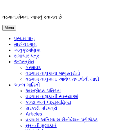
Skip
to
content
વડગામ.કોમમાં આપનું સ્વાગત છે
Menu
પ્રથમ પાનું
મારું વડગામ
અનુક્રમણિકા
સમાચાર પત્ર
જળસ્ત્રોત
કરમાવદ
વડગામ તાલુકાના જળસ્ત્રોતો
વડગામ તાલુકામાં આવેલ તળાવોની યાદી
અન્ય માહિતી
અરુણોદય પત્રિકા
વડગામ તાલુકાની સમ્સ્યાઓ
કાવ્ય અને પદ્યસાહિત્ય
સરકારી પરિપત્રો
Articles
વડગામ અંતિમધામ રીનોવેશન પ્રોજેક્ટ
સુરતની મુલાકાતે