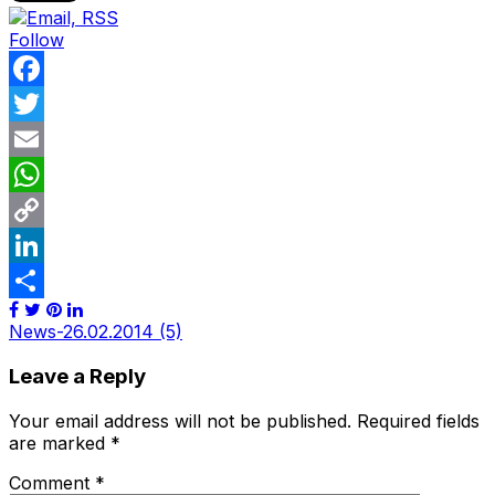
Follow
Facebook
Twitter
Email
WhatsApp
Copy
Link
LinkedIn
Share
Post
News-26.02.2014 (5)
navigation
Leave a Reply
Your email address will not be published.
Required fields
are marked
*
Comment
*