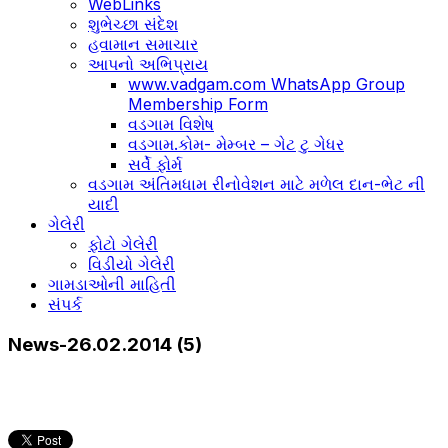
WebLinks
શુભેચ્છા સંદેશ
હવામાન સમાચાર
આપનો અભિપ્રાય
www.vadgam.com WhatsApp Group
Membership Form
વડગામ વિશેષ
વડગામ.કોમ- મેમ્બર – ગેટ ટુ ગેધર
સર્વે ફોર્મ
વડગામ અંતિમધામ રીનોવેશન માટે મળેલ દાન-ભેટ ની
યાદી
ગેલેરી
ફોટો ગેલેરી
વિડીયો ગેલેરી
ગામડાઓની માહિતી
સંપર્ક
News-26.02.2014 (5)