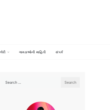
ેલેરી
ગામડાઓની માહિતી
સંપર્ક
Search
for: