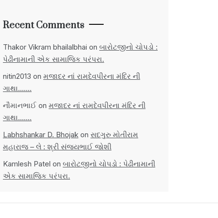
Recent Comments
Thakor Vikram bhailalbhai
on
બારોટજીનો ચોપડો :
પેઢીનામાની એક સામાજિક પરંપરા.
nitin2013
on
મજાદર નાં રામદેવપીરના મંદિર ની
ગાથા…….
નૌમાનભાઈ
on
મજાદર નાં રામદેવપીરના મંદિર ની
ગાથા…….
Labhshankar D. Bhojak
on
સદગુરુ મોતીરામ
મહારાજ – લે : શ્રી સંજયભાઈ જોશી
Kamlesh Patel
on
બારોટજીનો ચોપડો : પેઢીનામાની
એક સામાજિક પરંપરા.