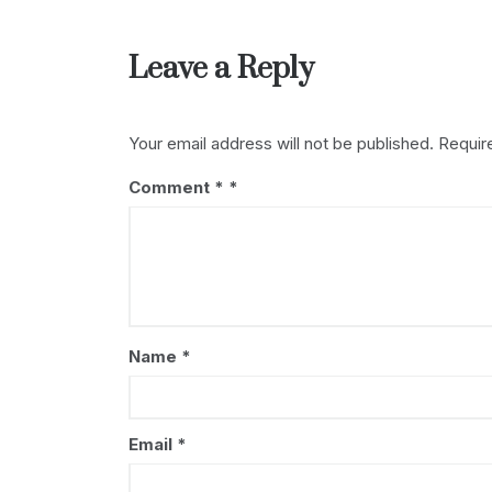
o
p
k
navigation
k
Leave a Reply
Your email address will not be published.
Requir
Comment
*
Name
*
Email
*