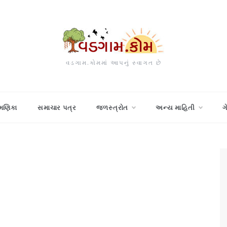
વડગામ.કોમમાં આપનું સ્વાગત છે
મણિકા
સમાચાર પત્ર
જળસ્ત્રોત
અન્ય માહિતી
ગ