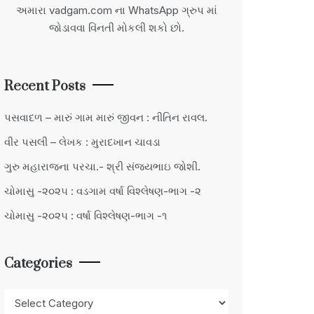
અમારા vadgam.com ના WhatsApp ગ્રુપ માં
જોડાવવા વિંનતી મોકલી શકો છો.
Recent Posts
પસવાદળ – મારું ગામ મારું જીવન : નીતિન રાવલ.
વીર પસલી – લેખક : મુરાદખાન ચાવડા
ગુરુ મહારાજના પરચા.- શ્રી સંજયભાઇ જોશી.
ચોમાસુ -૨૦૨૫ : વડગામ વર્ષા વિશ્લેષણ-ભાગ -૨
ચોમાસુ -૨૦૨૫ : વર્ષા વિશ્લેષણ-ભાગ -૧
Categories
Categories