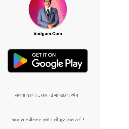
Vadgam.Com
મેળવો વડગામ.કોમ ની મોબાઈલ એપ !
અમારા નવીનત્તમ બ્લોગ ની મુલાકાત કરો !