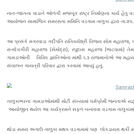
ની
આ
નાત-જાતના વાડાને ઓળંગી મજબૂત રાષ્ટ્ર નિર્માણના કાર્ય હેતુ વ
જ
આયોજન સામાજિક સમરસતા સમિતિ વડગામ તાલુકા દ્વારા તા.૨૫.૧૨
કા
લ
,
વ
આ પ્રસંગે મગરવાડા ગદીપતિ યતિવર્યશ્રી વિજય સોમ મહારાજ, બ
ડ
સત્તદેવગીરી મહારાજ (સેમોદ્રા), રઘુદાસ મહરાજ (ભાટવામાં) 
ગા
ગામડાઓની વિવિધ જ્ઞાતિઓના માંથી ૬૩ યજમાનોએ આ મહાયજ્ઞમા
મ
તા
સંચાલન ગાયત્રી પરિવાર દ્વારા કરવામાં આવ્યું હતું.
લુ
કા
ની
નોં
ધ
પા
તાલુકાભરના ગામડાઓમાંથી મોટી સંખ્યામાં ધર્મપ્રેમી જનતાએ ય
ત્ર
આયોજીત થયેલ આ કાર્યક્રમને સફળ બનાવવા વડગામ તાલુકામા
ઘ
ટ
ના
થોડા સમય અગાઉ તાલુકા મથક વડગામમાં પણ લોકડાયરા થકી સામ
ઓ