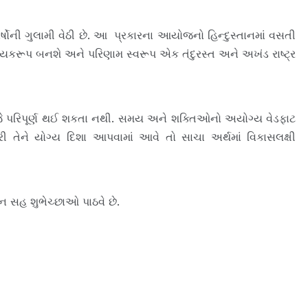
વર્ષોની ગુલામી વેઠી છે. આ પ્રકારના આયોજનો હિન્દુસ્તાનમાં વસતી
હાયકરૂપ બનશે અને પરિણામ સ્વરૂપ એક તંદુરસ્ત અને અખંડ રાષ્ટ્ર
જે પરિપૂર્ણ થઈ શકતા નથી. સમય અને શક્તિઓનો અયોગ્ય વેડફાટ
ી તેને યોગ્ય દિશા આપવામાં આવે તો સાચા અર્થમાં વિકાસલક્ષી
સહ શુભેચ્છાઓ પાઠવે છે.