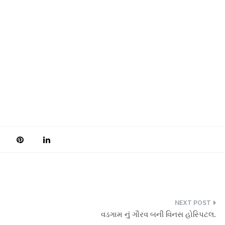
વડગામ નું ગૌરવ બની વિનસ હોસ્પિટલ.