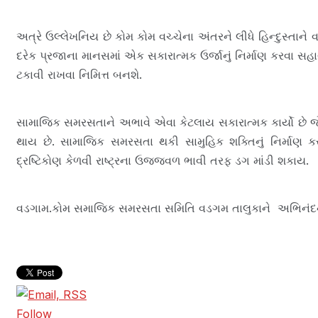
,
વિ
શે
અત્રે ઉલ્લેખનિય છે કોમ કોમ વચ્ચેના અંતરને લીધે હિન્દુસ્તાને 
ષ
દરેક પ્રજાના માનસમાં એક સકારાત્મક ઉર્જાનું નિર્માણ કરવા સ
પ્ર
વૃ
ટકાવી રાખવા નિમિત્ત બનશે.
તિ
ઓ
,
સામાજિક સમરસતાને અભાવે એવા કેટલાય સકારાત્મક કાર્યો છે 
સા
મા
થાય છે. સામાજિક સમરસતા થકી સામુહિક શક્તિનું નિર્માણ કર
જિ
દ્રષ્ટિકોણ કેળવી રાષ્ટ્રના ઉજ્જવળ ભાવી તરફ ડગ માંડી શકાય.
ક
-
ધા
ર્મિ
વડગામ.કોમ સમાજિક સમરસતા સમિતિ વડગમ તાલુકાને અભિનંદન 
ક
પ્ર
સં
ગો
Follow