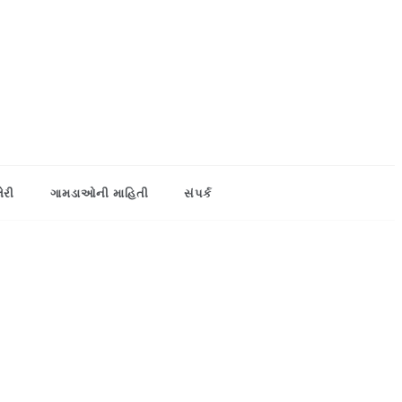
લેરી
ગામડાઓની માહિતી
સંપર્ક