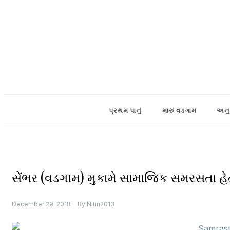
Skip
to
content
પ્રથમ પાનું
મારું વડગામ
અનુ
વ
સેંભર (વડગામ) મુકામે સામાજિક સમરસતા હેતુ 
ડ
ગા
મ
December 29, 2018
By
Nitin2013
તા
લુ
કા