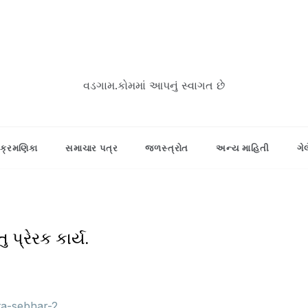
વડગામ.કોમમાં આપનું સ્વાગત છે
ક્રમણિકા
સમાચાર પત્ર
જળસ્ત્રોત
અન્ય માહિતી
ગે
પ્રેરક કાર્ય.