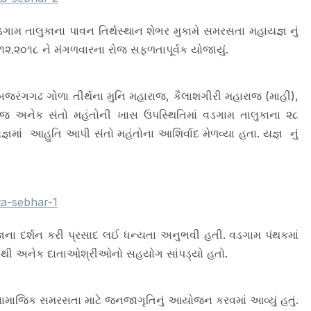
ડગામ તાલુકાના પાવન તિર્થસ્થાન શેભર મુકામે સમરસતા મહાયજ્ઞ નું
.૨૦૧૮ ને મંગળવારના રોજ સફળતાપૂર્વક યોજાયું.
જરંગગઢ ગોળા તીર્થના મુનિ મહારાજ, કૈલાશગીરી મહારાજ (માહી),
તેમજ અનેક સંતો મહંતોની ખાસ ઉપસ્થિતિમાં વડગામ તાલુકાના ૨૮
ં આહુતિ આપી સંતો મહંતોના આશિર્વાદ મેળવ્યા હતા. યજ્ઞ નું
જ્ઞના દર્શન કરી પ્રસાદ લઈ ધન્યતા અનુભવી હતી. વડગામ પંથકમાં
ંથી અનેક દાતાઓશ્રીઓનો સહયોગ સાંપડ્યો હતો.
ાજિક સમરસતા માટે જનજાગૃતિનું આયોજન કરવમાં આવ્યું હતું.