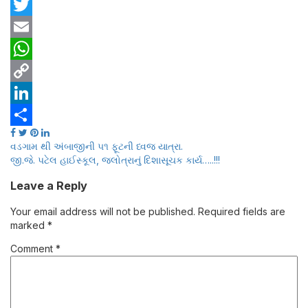
Facebook
Twitter
Email
WhatsApp
Copy
Link
LinkedIn
Share
Post
વડગામ થી અંબાજીની ૫૧ ફૂટની ધ્વજ યાત્રા.
જી.જે. પટેલ હાઈસ્કૂલ, જલોત્રાનું દિશાસૂચક કાર્ય…..!!!
navigation
Leave a Reply
Your email address will not be published.
Required fields are
marked
*
Comment
*