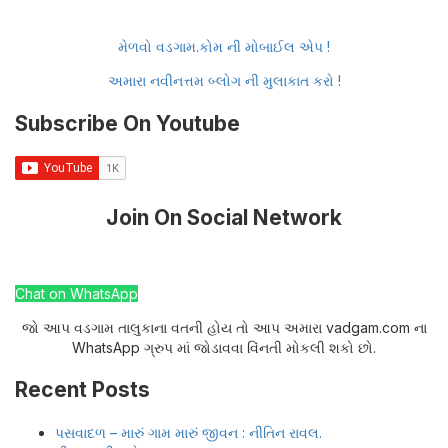
મેળવો વડગામ.કોમ ની મોબાઈલ એપ !
અમારા નવીનત્તમ બ્લોગ ની મુલાકાત કરો !
Subscribe On Youtube
Join On Social Network
Chat on WhatsApp
જો આપ વડગામ તાલુકાના વતની હોય તો આપ અમારા vadgam.com ના
WhatsApp ગ્રુપ માં જોડાવવા વિંનતી મોકલી શકો છો.
Recent Posts
પસવાદળ – મારું ગામ મારું જીવન : નીતિન રાવલ.