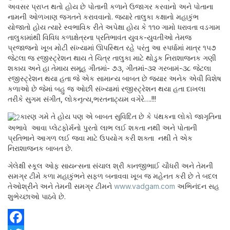
અવસર પ્રાપ્ત થતો હોય છે પોતાની કળાને ઉજાગર કરવાનો અને પોતાના
નામની ઓળખાણ જગતને કરાવવાનો. જ્યારે તાલુકા કક્ષાનો મહાકુંભ
યોજાતો હોય ત્યારે સ્વભાવિક રીતે અપેક્ષા હોય કે ૧૧૦ ગામો ધરાવતા વડગામ
તાલુકામાંથી વિવિધ કળાક્ષેત્રના પ્રતિભાવંત યુવક-યુવતીઓ તેમજ
પ્રજાજ્નો ખૂબ મોટી સંખ્યામાં ઊપસ્થિત રહે પરંતુ આ સ્પર્ધામાં માત્ર ૧૫૭
જેટલા જ રજીસ્ટ્રેશન થાય તે ચિત્ર તાલુકા માટે થોડુક નિરાશાજનક ગણી
શકાય અને હા તેમાય સમૂહ ગીતમાં- ૭૩, ગીતમાં-૩૨ ગરબામં-૩૮ જેટલા
રજીસ્ટ્રેશન થયા હતા જે એક સામાન્ય બાબત છે જ્યાર અનેક એવી વિશેષ
કળાઓ છે જેમાં બહુ જ ઓછી સંખ્યામાં રજીસ્ટ્રેશન થયા હતા દાખલા
તરીકે સુગમ સંગીત, લોકનૃત્ય,ભરતનાટ્યમ વગેરે….!!!
કારણ ગમે તે હોય પણ એ બાબત સુવિદિત છે કે પંથકના લોકો જાગૃતિના
અભાવે આવા પ્લેટફોર્મનો પુરતો લાભ લઈ શકતા નથી અને પોતાની
પ્રતિભાને આગળ લઈ જવા માટે ઉપયોગ કરી શક્તા નથી તે એક
નિરાશાજનક બાબત છે.
ગેલેક્ષી સ્કૂલ ઓફ સાયન્સના સંચાલ શ્રી કાનજીભાઈ ચૌધરી અને તેમની
સમગ્ર ટીમે કળા મહાકુંભને સફળ બનાવવા ખૂબ જ મહેનત કરી છે તે બદલ
તેઓશ્રીને અને તેમની સમગ્ર ટીમને
www.vadgam.com
અભિનંદન સહ
શુભેચ્છાઓ પાઠવે છે.