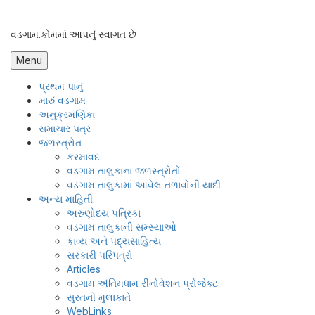
Skip
to
વડગામ.કોમમાં આપનું સ્વાગત છે
content
Menu
પ્રથમ પાનું
મારું વડગામ
અનુક્રમણિકા
સમાચાર પત્ર
જળસ્ત્રોત
કરમાવદ
વડગામ તાલુકાના જળસ્ત્રોતો
વડગામ તાલુકામાં આવેલ તળાવોની યાદી
અન્ય માહિતી
અરુણોદય પત્રિકા
વડગામ તાલુકાની સમ્સ્યાઓ
કાવ્ય અને પદ્યસાહિત્ય
સરકારી પરિપત્રો
Articles
વડગામ અંતિમધામ રીનોવેશન પ્રોજેક્ટ
સુરતની મુલાકાતે
WebLinks