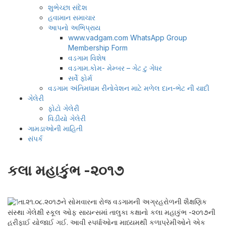
શુભેચ્છા સંદેશ
હવામાન સમાચાર
આપનો અભિપ્રાય
www.vadgam.com WhatsApp Group
Membership Form
વડગામ વિશેષ
વડગામ.કોમ- મેમ્બર – ગેટ ટુ ગેધર
સર્વે ફોર્મ
વડગામ અંતિમધામ રીનોવેશન માટે મળેલ દાન-ભેટ ની યાદી
ગેલેરી
ફોટો ગેલેરી
વિડીયો ગેલેરી
ગામડાઓની માહિતી
સંપર્ક
કલા મહાકુંભ -૨૦૧૭
તા.૨૧.૦૮.૨૦૧૭ને સોમવારના રોજ વડગામની અગ્રહરોળની શૈક્ષણિક
સંસ્થા ગેલેક્ષી સ્કૂલ ઓફ સાયન્સમાં તાલુકા કક્ષાનો કલા મહાકુંભ -૨૦૧૭ની
હરીફાઈ યોજાઈ ગઈ. આવી સ્પર્ધાઓના માધ્યમથી કળાપ્રેમીઓને એક