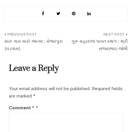
c
itt
ail
at
p
k
ar
e
er
s
y
e
e
b
A
Li
dI
o
p
n
n
Post
મારુ ગામ મારો આત્મા : મેજરપુરા
ગુરૂ મહારાજ પાવન સ્થળ : શ્રી
o
p
k
navigation
(વડગામ)
સંજયભાઇ જોષી
k
Leave a Reply
Your email address will not be published.
Required fields
are marked
*
Comment
*