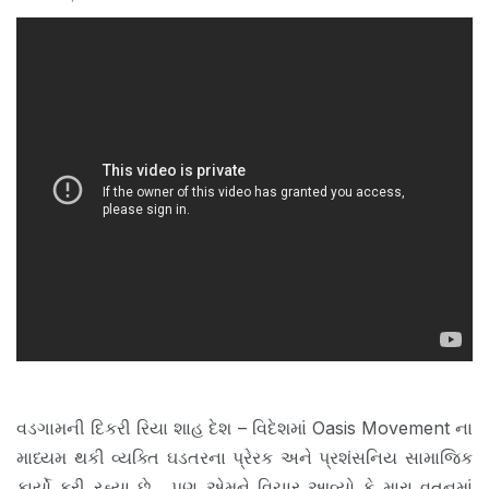
વડગામની દિકરી રિયા શાહ દેશ – વિદેશમાં Oasis Movement ના
માધ્યમ થકી વ્યક્તિ ઘડતરના પ્રેરક અને પ્રશંસનિય સામાજિક
કાર્યો કરી રહ્યા છે , પણ એમને વિચાર આવ્યો કે મારા વતનમાં