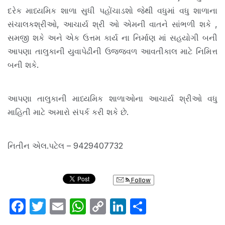
દરેક માધ્યમિક શાળા સુધી પહોંચાડશો જેથી વધુમાં વધુ શાળાના
સંચાલકશ્રીઓ, આચાર્ય શ્રી ઓ એમની વાતને સાંભળી શકે ,
સમજી શકે અને એક ઉત્તમ કાર્ય ના નિર્માણ માં સહયોગી બની
આપણા તાલુકાની યુવાપેઢીની ઉજ્જવળ આવતીકાલ માટે નિમિત્ત
બની શકે.
આપણા તાલુકાની માધ્યમિક શાળાઓના આચાર્ય શ્રીઓ વધુ
માહિતી માટે અમારો સંપર્ક કરી શકે છે.
નિતીન એલ.પટેલ – 9429407732
Follow
F
T
E
W
C
Li
S
a
w
m
h
o
n
h