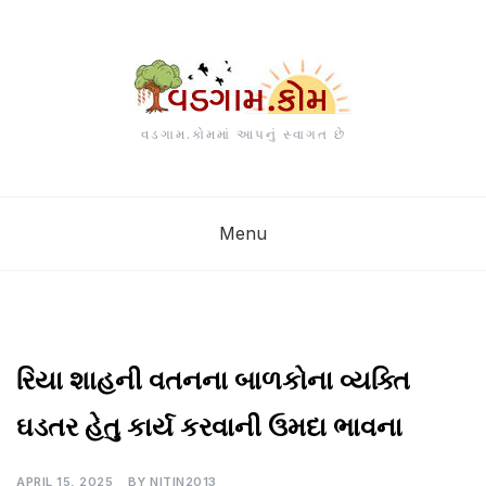
Skip
to
content
વડગામ.કોમમાં આપનું સ્વાગત છે
Menu
UNCATEGORIZED
રિયા શાહની વતનના બાળકોના વ્યક્તિ
ઘડતર હેતુ કાર્ય કરવાની ઉમદા ભાવના
APRIL 15, 2025
BY
NITIN2013