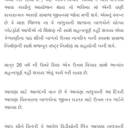
આવા કાર્યોનું આયોજન થાય તો ભવિષ્ય માં એની ઘણી
સકારાત્મક અસરો સમાજ જીવનમાં જોવા મળી શકે. એમનું સ્વપ્ન
છે કે મારા જિલ્લા ના કે તાલુકાની શાળાના બાળકોને યોગ્ય
પ્લેટફોર્મ આપીએ તો શિક્ષણ ની સાથે મહત્વપૂર્ણ કહી શકાય એવા
કેળવણીના પાઠ શીખી બાળકો ઉત્તમ નાગરિક બની સ્વસ્થ સમાજ
નિર્માણની સાથે મજબૂત રાષ્ટ્ર નિર્માણ મા સહયોગી બની શકે.
માત્ર 26 વર્ષ ની ઉમરે રિયા એક ઉત્તમ વિચાર સાથે અત્યંત
મહત્વપૂર્ણ કહી શકાય એવું કાર્ય કરી રહ્યા છે.
આપણા માટે આનંદની વાત છે કે આપણા તાલુકાની આ દિકરી
આપણા વિસ્તારના બાળકોના જીવન ઘડતર માટે ઉત્તમ તક લઈને
આવ્યા છે.
આપ સૌને વિનંતી કે આપેલ વિડીયોની લિંક આપણા તાલુકાની