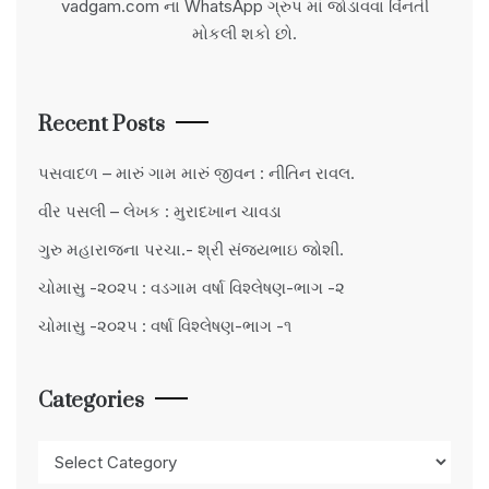
vadgam.com ના WhatsApp ગ્રુપ માં જોડાવવા વિંનતી
મોકલી શકો છો.
Recent Posts
પસવાદળ – મારું ગામ મારું જીવન : નીતિન રાવલ.
વીર પસલી – લેખક : મુરાદખાન ચાવડા
ગુરુ મહારાજના પરચા.- શ્રી સંજયભાઇ જોશી.
ચોમાસુ -૨૦૨૫ : વડગામ વર્ષા વિશ્લેષણ-ભાગ -૨
ચોમાસુ -૨૦૨૫ : વર્ષા વિશ્લેષણ-ભાગ -૧
Categories
Categories