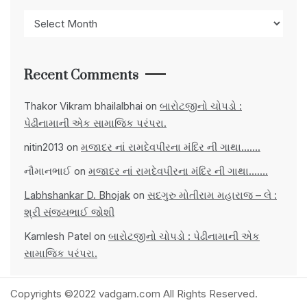
Archives
Recent Comments
Thakor Vikram bhailalbhai
on
બારોટજીનો ચોપડો :
પેઢીનામાની એક સામાજિક પરંપરા.
nitin2013
on
મજાદર નાં રામદેવપીરના મંદિર ની ગાથા…….
નૌમાનભાઈ
on
મજાદર નાં રામદેવપીરના મંદિર ની ગાથા…….
Labhshankar D. Bhojak
on
સદગુરુ મોતીરામ મહારાજ – લે :
શ્રી સંજયભાઈ જોશી
Kamlesh Patel
on
બારોટજીનો ચોપડો : પેઢીનામાની એક
સામાજિક પરંપરા.
Copyrights ©2022 vadgam.com All Rights Reserved.