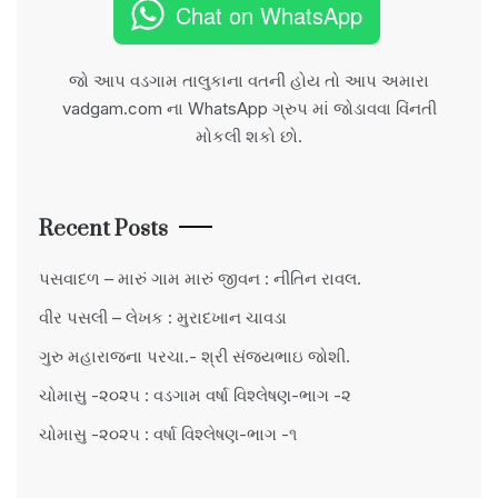
Chat on WhatsApp
જો આપ વડગામ તાલુકાના વતની હોય તો આપ અમારા
vadgam.com ના WhatsApp ગ્રુપ માં જોડાવવા વિંનતી
મોકલી શકો છો.
Recent Posts
પસવાદળ – મારું ગામ મારું જીવન : નીતિન રાવલ.
વીર પસલી – લેખક : મુરાદખાન ચાવડા
ગુરુ મહારાજના પરચા.- શ્રી સંજયભાઇ જોશી.
ચોમાસુ -૨૦૨૫ : વડગામ વર્ષા વિશ્લેષણ-ભાગ -૨
ચોમાસુ -૨૦૨૫ : વર્ષા વિશ્લેષણ-ભાગ -૧