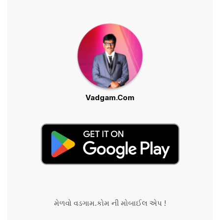
Vadgam.Com
મેળવો વડગામ.કોમ ની મોબાઈલ એપ !