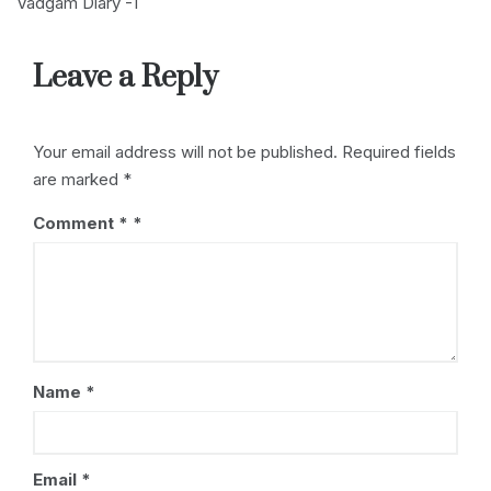
Vadgam Diary -1
o
p
k
navigation
k
Leave a Reply
Your email address will not be published.
Required fields
are marked
*
Comment
*
Name
*
Email
*