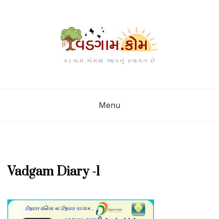
Skip
to
content
વડગામ.કોમમાં આપનું સ્વાગત છે
Menu
Vadgam Diary -1