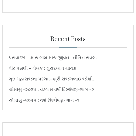
Recent Posts
પસવાદળ – મારું ગામ મારું જીવન : નીતિન રાવલ.
વીર પસલી – લેખક : મુરાદખાન ચાવડા
ગુરુ મહારાજના પરચા.- શ્રી સંજયભાઇ જોશી.
ચોમાસુ -૨૦૨૫ : વડગામ વર્ષા વિશ્લેષણ-ભાગ -૨
ચોમાસુ -૨૦૨૫ : વર્ષા વિશ્લેષણ-ભાગ -૧