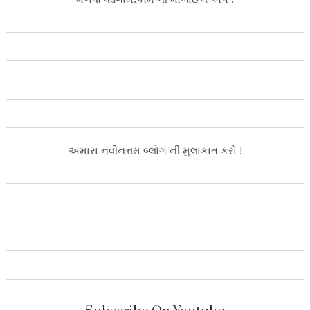
અમારા નવીનત્તમ બ્લોગ ની મુલાકાત કરો !