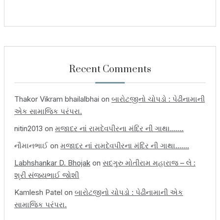
Recent Comments
Thakor Vikram bhailalbhai
on
બારોટજીનો ચોપડો : પેઢીનામાની
એક સામાજિક પરંપરા.
nitin2013
on
મજાદર નાં રામદેવપીરના મંદિર ની ગાથા…….
નૌમાનભાઈ
on
મજાદર નાં રામદેવપીરના મંદિર ની ગાથા…….
Labhshankar D. Bhojak
on
સદગુરુ મોતીરામ મહારાજ – લે :
શ્રી સંજયભાઈ જોશી
Kamlesh Patel
on
બારોટજીનો ચોપડો : પેઢીનામાની એક
સામાજિક પરંપરા.