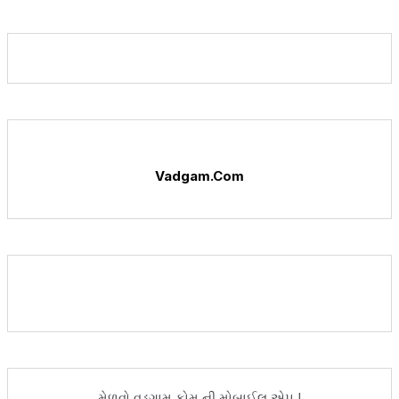
Vadgam.Com
મેળવો વડગામ.કોમ ની મોબાઈલ એપ !