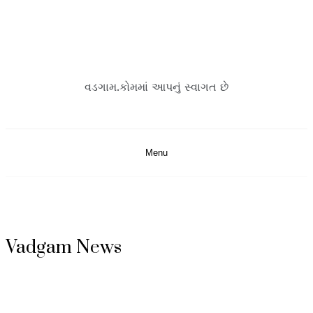
Skip
to
content
વડગામ.કોમમાં આપનું સ્વાગત છે
Menu
Vadgam News