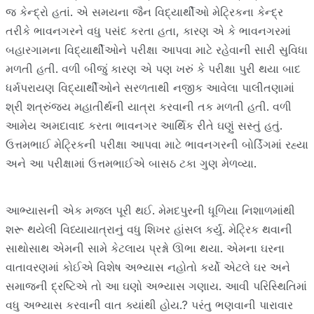
જ કેન્દ્રો હતાં. એ સમયના જૈન વિદ્યાર્થીઓ મેટ્રિકના કેન્દ્ર
તરીકે ભાવનગરને વધુ પસંદ કરતા હતા, કારણ એ કે ભાવનગરમાં
બહારગામના વિદ્યાર્થીઓને પરીક્ષા આપવા માટે રહેવાની સારી સુવિધા
મળતી હતી. વળી બીજું કારણ એ પણ ખરું કે પરીક્ષા પુરી થયા બાદ
ધર્મપરાયણ વિદ્યાર્થીઓને સરળતાથી નજીક આવેલા પાલીતણામાં
શ્રી શત્રુંજય મહાતીર્થની યાત્રા કરવાની તક મળતી હતી. વળી
આમેય અમદાવાદ કરતા ભાવનગર આર્થિક રીતે ઘણું સસ્તું હતું.
ઉત્તમભાઈ મેટ્રિકની પરીક્ષા આપવા માટે ભાવનગરની બોર્ડિંગમાં રહ્યા
અને આ પરીક્ષામાં ઉત્તમભાઈએ બાસઠ ટકા ગુણ મેળવ્યા.
આભ્યાસની એક મજલ પૂરી થઈ. મેમદપુરની ધૂળિયા નિશાળમાંથી
શરૂ થયેલી વિધ્યાયાત્રાનું વધુ શિખર હાંસલ કર્યુ. મેટ્રિક થવાની
સાથોસાથ એમની સામે કેટલાય પ્રશ્નો ઊભા થયા. એમના ઘરના
વાતાવરણમાં કોઈએ વિશેષ અભ્યાસ નહોતો કર્યો એટલે ઘર અને
સમાજની દ્રષ્ટિએ તો આ ઘણો અભ્યાસ ગણાય. આવી પરિસ્થિતિમાં
વધુ અભ્યાસ કરવાની વાત ક્યાંથી હોય.? પરંતુ ભણવાની પારાવાર