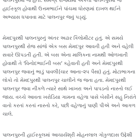
પાલનપુરમાં જ હતી. સમગ્ર રાજ્યમાં એકલા પાલનપુરમાં જ
હાઈસ્કૂલ હોવાથી ઉત્તમભાઈને પાંચમા ધોરણમાં દાખલ થઈને
અભ્યાસ ધપાવવા માટે પાલનપુર જવું પડ્યું.
મેમદપુરથી પાલનપુરનું અંતર અઢાર કિલોમીટર હતું. એ સમયે
પાલનપુરથી રોજ સાંજે એક બસ મેમદપુર આવતી હતી અને વહેલી
સવારે ઊપડતી હતી. એ બસ એના માલિકના નામથી ઓળખાતી
હોવાથી તે ‘વિનોદભાઈની બસ’ કહેવાતી હતી અને મેમદપુરથી
પાલનપુર જવાનું ભાડું પાવલી(ચાર આના-૨૫ પૈસા) હતું. મોટાભાગના
લોકો તો મેમદપુરથી પાલનપુર ચાલીને જ જતા હતા. મેમદપુરથી
પાલનપુર જવા નીકળે ત્યારે સાથે ખાખરા અને પાપડનો નાસ્તો લઈ
જાય. વચ્ચે આવતા ખરોડિયા ગામના વહેળા પાસે બેસીને સહુ નિરાંતે
વાતો કરતાં કરતાં નાસ્તો કરે, પછી વહેળાનું પાણી પીએ અને આગળ
ચાલે.
પાલનપુરની હાઈસ્કૂલમાં આચાર્યશ્રી મોહનલાલ ગોકુળદાસ ઉદ્દેશી