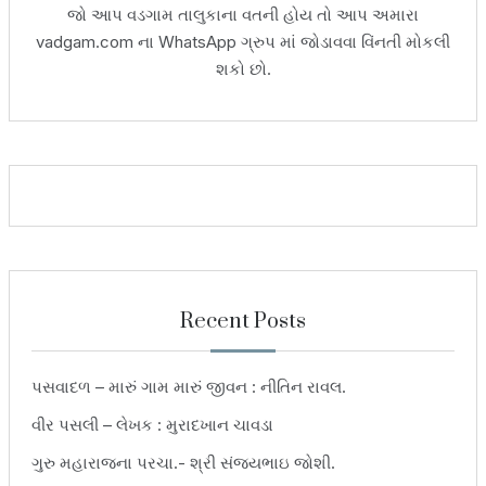
જો આપ વડગામ તાલુકાના વતની હોય તો આપ અમારા
vadgam.com ના WhatsApp ગ્રુપ માં જોડાવવા વિંનતી મોકલી
શકો છો.
Recent Posts
પસવાદળ – મારું ગામ મારું જીવન : નીતિન રાવલ.
વીર પસલી – લેખક : મુરાદખાન ચાવડા
ગુરુ મહારાજના પરચા.- શ્રી સંજયભાઇ જોશી.