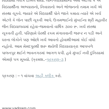
વિધ્યાર્થી તરીકે દાખલ થયા. લોન-વિધ્યાર્થીનો અર્થ એટલો કે એ
વિધ્યાર્થીના અભ્યાસનો, નિવાસનો અને ભોજનનો તમામ ખર્ચ એ
સંસ્થા ચૂકવે. જ્યારે એ વિધ્યાર્થી પોતે જાતે કમાય ત્યારે એ ખર્ચ
એટલે કે લોન પાછી ચૂકવી આપે. ઉત્તમભાઈનો મુંબઈના શ્રી મહાવીર
જૈન વિધ્યાલયમાં રહેવા-જમવાનો વાર્ષિક ૩૦૦ રૂ. ખર્ચ સંસ્થા
ચૂકવતી હતી. પરિણામે ઘેરથી રકમ મંગાવવાની જરૂર ન પડી અને
ઘરના લોકોને પણ ઓછો ખર્ચ આવતો હોવાથીઆમાં કોઈ વાંધો
નહોતો. આમ મેમદપુરથી શરૂ થયેલી વિધ્યાયાત્રા આપબળે
પાલનપુર થઈને ભાવનગરમાં આગળ ધપી. હવે મુંબઈ નવી દુનિયામાં
એમણે પગ મૂક્યો. (ક્રમશ..-
પ્રકરણ-૩
)
પ્રકરણ : – ૧ વાંચવા
અહીં ક્લીક
કરો.
www.vadgam.com