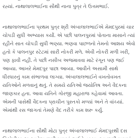
રહ્યાં. નાથાલાલભાઈના સૌથી નાના પુત્ર તે ઉત્તમભાઈ.
નાથાલાલભાઈના પ્રથમ પુત્ર શ્રી અંબાલાલભાઈએ મેમદપુરમાં ચાર
ચોપડી સુધી અભ્યાસ કર્યો. એ પછી પાલનપુરમાં પોતાના માસાને ત્યાં
રહીને સાત ચોપડી સુધી ભણ્યા. ભણવા પાછળનો તેમનો આશય એવો
હતો કે પાલનપુર સ્ટેટમાં સારી નોકરી મળે. એવી નોકરી મળી ખરી,
પણ ફાવી નહીં. તે પછી નસીબ અજમાવવા માટે રંગૂન પણ જઈ
આવ્યા. આખરે મેમદપુર પાછા આવ્યા. આવીને અસામી સાથે
ધીરધારનું કામ સંભાળવા લાગ્યા. અંબાલાલભાઈને વખતોવખત
યતિઓને મળવાનું થતું. તે સમયે યતિઓ જ્યોતિષ અને વૈદકના
જાણકાર હતા. આવા યતિને ગોરજી મહારાજ કહેવામાં આવતા.
એમની પાસેથી વૈદકના પ્રાચીન પુસ્તકો મળ્યાં અને તે વાંચ્યાં.
એમાંથી રસ જાગતાં તેમણે વૈદ તરીકે કામ શરૂ કર્યું.
નાથાલાલભાઈના સૌથી મોટા પુત્ર અંબાલાલભાઈ મેમદપુરથી દસ