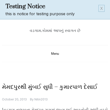
Skip
Testing Notice
X
to
this is notice for testing purpose only
content
વડગામ.કોમમાં આપનું સ્વાગત છે
Menu
ઉ
મેમદપુરથી મુંબઈ સુધી – કુમારપાળ દેસાઈ
ત્ત
મ
ભા
October 20, 2013
By
Nitin2013
ઈ
મ
[વડગામ તાલુકાના મેમદપુર ગામમાં જન્મ લઈ આફતોની આંધી વચ્ચે