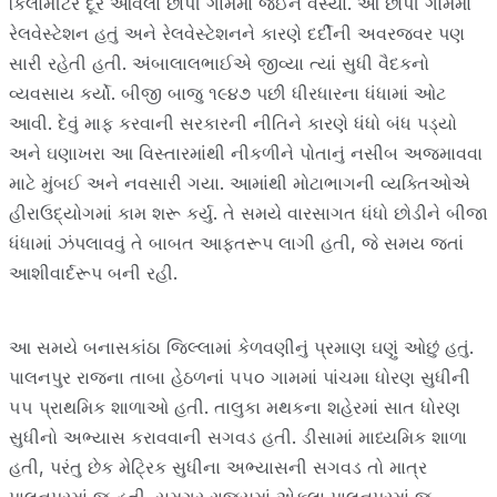
કિલોમીટર દૂર આવેલા છાપી ગામમાં જઈને વસ્યા. આ છાપી ગામમાં
રેલવેસ્ટેશન હતું અને રેલવેસ્ટેશનને કારણે દર્દીની અવરજવર પણ
સારી રહેતી હતી. અંબાલાલભાઈએ જીવ્યા ત્યાં સુધી વૈદકનો
વ્યવસાય કર્યો. બીજી બાજુ ૧૯૪૭ પછી ધીરધારના ધંધામાં ઓટ
આવી. દેવું માફ કરવાની સરકારની નીતિને કારણે ધંધો બંધ પડ્યો
અને ઘણાખરા આ વિસ્તારમાંથી નીકળીને પોતાનું નસીબ અજમાવવા
માટે મુંબઈ અને નવસારી ગયા. આમાંથી મોટાભાગની વ્યક્તિઓએ
હીરાઉદ્યોગમાં કામ શરૂ કર્યુ. તે સમયે વારસાગત ધંધો છોડીને બીજા
ધંધામાં ઝંપલાવવું તે બાબત આફતરૂપ લાગી હતી, જે સમય જતાં
આશીવાર્દરૂપ બની રહી.
આ સમયે બનાસકાંઠા જિલ્લામાં કેળવણીનું પ્રમાણ ઘણું ઓછું હતું.
પાલનપુર રાજના તાબા હેઠળનાં ૫૫૦ ગામમાં પાંચમા ધોરણ સુધીની
૫૫ પ્રાથમિક શાળાઓ હતી. તાલુકા મથકના શહેરમાં સાત ધોરણ
સુધીનો અભ્યાસ કરાવવાની સગવડ હતી. ડીસામાં માધ્યમિક શાળા
હતી, પરંતુ છેક મેટ્રિક સુધીના અભ્યાસની સગવડ તો માત્ર