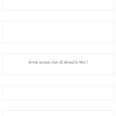
મેળવો વડગામ.કોમ ની મોબાઈલ એપ !