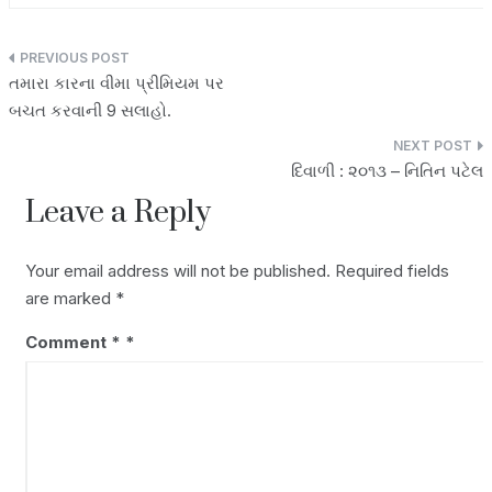
A
L
k
a
p
i
e
r
Post
તમારા કારના વીમા પ્રીમિયમ પર
p
n
d
e
navigation
બચત કરવાની 9 સલાહો.
k
I
n
દિવાળી : ૨૦૧૩ – નિતિન પટેલ
Leave a Reply
Your email address will not be published.
Required fields
are marked
*
Comment
*