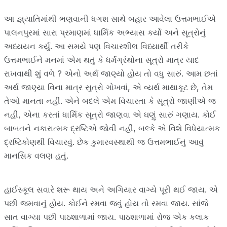
આ જ્ઞ્યાતિમાંથી ભણવાની ધગશ સાથે બહાર આવેલા ઉત્તમભાઈએ
પાલનપુરમાં સારા પ્રમાણમાં ધાર્મિક અભ્યાસ કર્યો અને સૂત્રોનું
અધ્યયન કર્યું. આ સમયે પણ વિચારશીલ વિધ્યાર્થી તરીકે
ઉત્તમભાઈને મનમાં એમ થતું કે ધર્મગ્રંથોના સૂત્રો માત્ર યાદ
રાખવાથી શું વળે ? એનો અર્થ જાણ્યો હોય તો વધુ સારું. આમ છતાં
અર્થ જાણ્યા વિના માત્ર સુત્રો ગોખવાં, એ વ્યર્થ માથાકૂટ છે, તેમ
તેઓ માનતા નહીં. એને બદલે એમ વિચારતા કે સૂત્રો જાણીએ જ
નહીં, એના કરતાં ધાર્મિક સૂત્રો જાણવા એ ઘણું સારું ગણાય. કોઈ
બાબતને નકારાત્મક દ્રષ્ટિએ જોવી નહીં, બલ્કે એ વિશે વિધેયાત્મક
દ્રષ્ટિકોણથી વિચારવું. છેક કુમારવસ્થાથી જ ઉત્તમભાઈનું આવું
માનસિક વલણ હતું.
હાઈસ્કૂલ સવારે શરૂ થાય અને અગિયાર વાગ્યે પૂરી થઈ જાય. એ
પછી જમવાનું હોય. કોઈને રમવા જવું હોય તો રમવા જાય. સાંજે
સાત વાગ્યા પછી પાઠશાળામાં જાય. પાઠશાળામાં રોજ એક કલાક