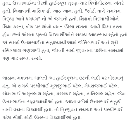
હતા. ઉત્તમભાઈના ઘેરથી હાઈસ્કૂલ ત્રણ-ચાર કિલોમીટરના અંતરે
હતી. નિશાળની માસિક ફી આઠ આના હતી. “સોટી વાગે ચમચમ,
વિદ્યા આવે ધમધમ” નો એ જમાનો હતો. શિક્ષકો વિધ્યાર્થીઓને
શિક્ષા કરતા, બેંચ પર લાંબો વખત ઊભા રાખતા. આવી શિક્ષા કરતા
હોવા છતાં એમના પ્રત્યે વિધ્યાર્થીઓને સદાય આદરભાવ રહેતો હતો.
એ સમયે ઉત્તમભાઈના સહાધ્યાયીઓમાં જેસિંગભાઈ અને શ્રી
રસિકલાલ ભણશાળી હતા, જેમની સાથે જીવનના પછીના સમયમાં
પણ ગાઢ સબંધ રહ્યો.
ભાડાના મકાનમાં ચાલતી આ હાઈસ્કૂલમાં ઇંટની લાદી પર બેસવાનું
હતું. એ સમયે પરથીભાઈ મૂળજીભાઈ પટેલ, મેઘરાજભાઈ પટેલ,
સોમાભાઈ અમૃતલાલ મહેતા, ધરમચંદ મહેતા, કાંતિલાલ મહેતા જેવા
ઉત્તમભાઈના સહાધ્યાયીઓ હતા. આખા વર્ગમાં ઉત્તમભાઈ સહુથી
નાની વયના વિધ્યાર્થી હતા, તો ત્રિભુવન રાયચંદ અને પરથીભાઈ
પટેલ સૌથી મોટી ઉંમરના વિધ્યાર્થીઓ હતા.