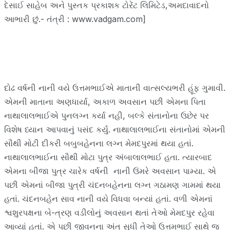
દેસાઈ સાહેબ અને પુસ્તક પ્રકાશક ટોરેંટ લિમિટેડ,અમદાવાદનો
આભારી છું.- તંત્રી : www.vadgam.com]
દોઢ વર્ષની નાની વયે ઉત્તમભાઈએ માતાની વાત્સલ્યભરી હૂંફ ગુમાવી.
એમની માતાના અણધાર્યા, અકાળ અવસાન પછી એમના પિતા
નાથાલાલભાઈએ પુનલગ્ન કર્યા નહી, બલ્કે સંતાનોના ઉછેર પર
વિશેષ ધ્યાન આપવાનું પસંદ કર્યુ. નાથાલાલભાઈના સંતાનોમાં એમની
સૌથી મોટી દીકરી બબુબહેનના લગ્ન મેમદપુરમાં થયા હતાં.
નાથાલાલભાઈના સૌથી મોટા પુત્ર અંબાલાલભાઈ હતા. ત્યારબાદ
એમના બીજા પુત્ર ચારેક વર્ષની નાની ઉંમરે અવસાન પામ્યા. એ
પછી એમનાં બીજા પુત્રી ચંદનબહેનના લગ્ન ગઠામણ ગામમાં થયા
હતાં. ચંદનબહેન સાવ નાની વયે વિધવા બન્યાં હતાં. વળી એમનાં
શ્વશુરપક્ષના બે-ત્રણ વડીલોનું અવસાન થતાં તેઓ મેમદપુર રહેવા
આવ્યાં હતાં. એ પછી જીવનના અંત સુધી તેઓ ઉત્તમભાઈ સાથે જ