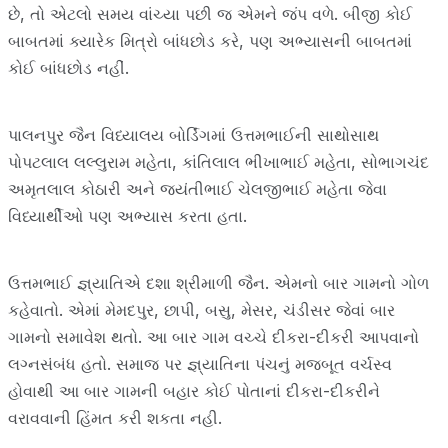
છે, તો એટલો સમય વાંચ્યા પછી જ એમને જંપ વળે. બીજી કોઈ
બાબતમાં ક્યારેક મિત્રો બાંધછોડ કરે, પણ અભ્યાસની બાબતમાં
કોઈ બાંધછોડ નહીં.
પાલનપુર જૈન વિધ્યાલય બોર્ડિંગમાં ઉત્તમભાઈની સાથોસાથ
પોપટલાલ લલ્લુરામ મહેતા, કાંતિલાલ ભીખાભાઈ મહેતા, સોભાગચંદ
અમૃતલાલ કોઠારી અને જ્યંતીભાઈ ચેલજીભાઈ મહેતા જેવા
વિધ્યાર્થીઓ પણ અભ્યાસ કરતા હતા.
ઉત્તમભાઈ જ્ઞ્યાતિએ દશા શ્રીમાળી જૈન. એમનો બાર ગામનો ગોળ
કહેવાતો. એમાં મેમદપુર, છાપી, બસુ, મેસર, ચંડીસર જેવાં બાર
ગામનો સમાવેશ થતો. આ બાર ગામ વચ્ચે દીકરા-દીકરી આપવાનો
લગ્નસંબંધ હતો. સમાજ પર જ્ઞ્યાતિના પંચનું મજબૂત વર્ચસ્વ
હોવાથી આ બાર ગામની બહાર કોઈ પોતાનાં દીકરા-દીકરીને
વરાવવાની હિંમત કરી શકતા નહી.