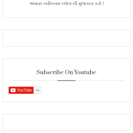
અમારા નવીનત્તમ બ્લોગ ની મુલાકાત કરો !
Subscribe On Youtube