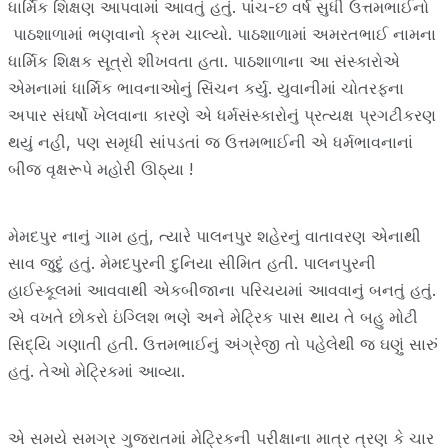
ધાર્મિક શિક્ષણ આપવામાં આવતું હતું. પાંચ-છ વર્ષ સુધી ઉત્તમભાઈનો
પાઠશાળામાં ભણવાનો ક્રમ ચાલ્યો. પાઠશાળામાં અમરતભાઈ નામના
ધાર્મિક શિક્ષક સૂત્રો શીખવતા હતા. પાઠશાળાના આ સંસ્કારોએ
એમનામાં ધાર્મિક ભાવનાઓનું સિંચન કર્યુ. યુવાનીમાં ચોતરફના
અપાર સંઘર્ષો ખેલવાના કારણે એ ધર્મસંસ્કારોનું પ્રત્યક્ષ પ્રગટીકરણ
થયું નહી, પણ સમૃધી સાંપડતાં જ ઉત્તમભાઈની એ ધર્મભાવનાનાં
બીજ વૃક્ષરૂપે મહોરી ઊઠ્યા !
મેમદપુર નાનું ગામ હતું, ત્યારે પાલનપુર શહેરનું વાતાવરણ એનાથી
સાવ જુદું હતું. મેમદપુરની દુનિયા સીમિત હતી. પાલનપુરની
હાઈસ્કૂલમાં આવવાથી એકબીજાના પરિચયમાં આવવાનું બનતું હતું.
એ વખતે છોકરો ઇંગ્લિશ ભણે અને મેટ્રિક પાસ થાય તે બહુ મોટી
સિદ્યિ ગણાતી હતી. ઉત્તમભાઈનું અંગ્રેજી તો પહેલેથી જ ઘણું સારું
હતું. તેઓ મેટ્રિકમાં આવ્યા.
એ સમયે સમગ્ર ગુજરાતમાં મેટ્રિકની પરીક્ષાના માત્ર ત્રણ કે ચાર