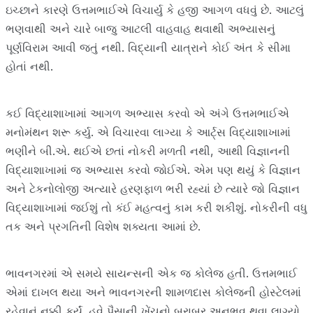
ઇચ્છાને કારણે ઉત્તમભાઈએ વિચાર્યુ કે હજી આગળ વધવું છે. આટલું
ભણવાથી અને ચારે બાજુ આટલી વાહવાહ થવાથી અભ્યાસનું
પૂર્ણવિરામ આવી જતું નથી. વિદ્યાની યાત્રાને કોઈ અંત કે સીમા
હોતાં નથી.
કઈ વિદ્યાશાખામાં આગળ અભ્યાસ કરવો એ અંગે ઉત્તમભાઈએ
મનોમંથન શરૂ કર્યુ. એ વિચારવા લાગ્યા કે આર્ટ્સ વિદ્યાશાખામાં
ભણીને બી.એ. થઈએ છતાં નોકરી મળતી નથી, આથી વિજ્ઞાનની
વિદ્યાશાખામાં જ અભ્યાસ કરવો જોઈએ. એમ પણ થયું કે વિજ્ઞાન
અને ટેકનોલોજી અત્યારે હરણફાળ ભરી રહ્યાં છે ત્યારે જો વિજ્ઞાન
વિદ્યાશાખામાં જઈશું તો કંઈ મહત્વનું કામ કરી શકીશું. નોકરીની વધુ
તક અને પ્રગતિની વિશેષ શક્યતા આમાં છે.
ભાવનગરમાં એ સમયે સાયન્સની એક જ કોલેજ હતી. ઉત્તમભાઈ
એમાં દાખલ થયા અને ભાવનગરની શામળદાસ કોલેજની હોસ્ટેલમાં
રહેવાનું નક્કી કર્યું. હવે પૈસાની ખેંચનો બરાબર અનુભવ થવા લાગ્યો.