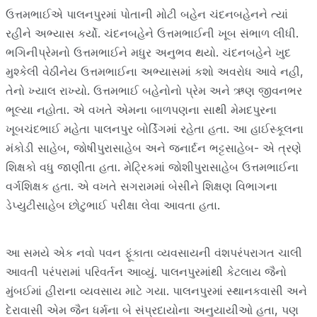
ઉત્તમભાઈએ પાલનપુરમાં પોતાની મોટી બહેન ચંદનબહેનને ત્યાં
રહીને અભ્યાસ કર્યો. ચંદનબહેને ઉત્તમભાઈની ખૂબ સંભાળ લીધી.
ભગિનીપ્રેમનો ઉત્તમભાઈને મધુર અનુભવ થયો. ચંદનબહેને ખુદ
મુશ્કેલી વેઠીનેય ઉત્તમભાઈના અભ્યાસમાં કશો અવરોધ આવે નહી,
તેનો ખ્યાલ રાખ્યો. ઉત્તમભાઈ બહેનોનો પ્રેમ અને ઋણ જીવનભર
ભૂલ્યા નહોતા. એ વખતે એમના બાળપણના સાથી મેમદપુરના
ખૂબચંદભાઈ મહેતા પાલનપુર બોર્ડિંગમાં રહેતા હતા. આ હાઈસ્કૂલના
મંકોડી સાહેબ, જોષીપુરાસાહેબ અને જનાર્દન ભટ્ટસાહેબ- એ ત્રણે
શિક્ષકો વધુ જાણીતા હતા. મેટ્રિકમાં જોશીપુરાસાહેબ ઉત્તમભાઈના
વર્ગશિક્ષક હતા. એ વખતે સગરામમાં બેસીને શિક્ષણ વિભાગના
ડેપ્યુટીસાહેબ છોટુભાઈ પરીક્ષા લેવા આવતા હતા.
આ સમયે એક નવો પવન ફૂંકાતા વ્યવસાયની વંશપરંપરાગત ચાલી
આવતી પરંપરામાં પરિવર્તન આવ્યું. પાલનપુરમાંથી કેટલાય જૈનો
મુંબઈમાં હીરાના વ્યવસાય માટે ગયા. પાલનપુરમાં સ્થાનકવાસી અને
દેરાવાસી એમ જૈન ધર્મના બે સંપ્રદાયોના અનુયાયીઓ હતા, પણ