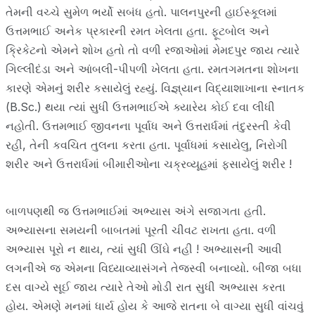
તેમની વચ્ચે સુમેળ ભર્યો સબંધ હતો. પાલનપુરની હાઈસ્કૂલમાં
ઉત્તમભાઈ અનેક પ્રકારની રમત ખેલતા હતા. ફૂટબોલ અને
ક્રિકેટનો એમને શોખ હતો તો વળી રજાઓમાં મેમદપુર જાય ત્યારે
ગિલ્લીદંડા અને આંબલી-પીપળી ખેલતા હતા. રમતગમતના શોખના
કારણે એમનું શરીર કસાયેલું રહ્યું. વિજ્ઞ્યાન વિદ્યાશાખાના સ્નાતક
(B.Sc.) થયા ત્યાં સુધી ઉત્તમભાઈએ ક્યારેય કોઈ દવા લીધી
નહોતી. ઉત્તમભાઈ જીવનના પૂર્વાધ અને ઉત્તરાર્ધમાં તંદુરસ્તી કેવી
રહી, તેની કવચિત તુલના કરતા હતા. પૂર્વાધમાં કસાયેલુ, નિરોગી
શરીર અને ઉત્તરાર્ધમાં બીમારીઓના ચક્રવ્યૂહમાં ફસાયેલું શરીર !
બાળપણથી જ ઉત્તમભાઈમાં અભ્યાસ અંગે સજાગતા હતી.
અભ્યાસના સમયની બાબતમાં પૂરતી ચીવટ રાખતા હતા. વળી
અભ્યાસ પૂરો ન થાય, ત્યાં સુધી ઊંઘે નહી ! અભ્યાસની આવી
લગનીએ જ એમના વિધ્યાવ્યાસંગને તેજસ્વી બનાવ્યો. બીજા બધા
દસ વાગ્યે સૂઈ જાય ત્યારે તેઓ મોડી રાત સુધી અભ્યાસ કરતા
હોય. એમણે મનમાં ધાર્ય હોય કે આજે રાતના બે વાગ્યા સુધી વાંચવું