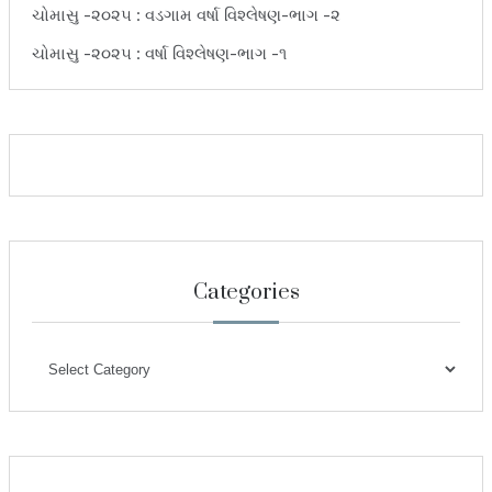
ચોમાસુ -૨૦૨૫ : વડગામ વર્ષા વિશ્લેષણ-ભાગ -૨
ચોમાસુ -૨૦૨૫ : વર્ષા વિશ્લેષણ-ભાગ -૧
Categories
Categories