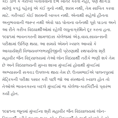
કંઈ ડોળ કે ગરીબી બતાવવાના દંભ ખાતર કરતા નહીં, પણ થીંગડાં
મારેલું કપડું પહેરવું એ કંઈ ગુનો નથી, શરમ નથી, તેમ સાબિત કરવા
માટે. ગરીબાઈ કોઈ શરમની બાબત નથી. એનાથી સહેજે હીનતા
અનુભવવાની જરૂર નથી એવો પાઠ પોતાના વર્તનથી પૂરો પાડતા અને
આ રીતે ગરીબ વિધ્યાર્થીઓમાં રહેલી લઘુતાગ્રંથિને દૂર કરતા હતા.
૧૯૪૧માં ભાવનગરની શામળદાસ કોલેજમાં એફ.વાય.સાયન્સની
પરીક્ષામાં ઉર્તિણ થયા. આ સમયે એમને ખ્યાલ આવ્યો કે
આચાર્યશ્રી વિજયવલ્લભસૂરિજીની પ્રેરણાથી સ્થપાયેલા શ્રી
મહાવીર જૈન વિદ્યાલયમાં તેઓ લોન વિધ્યાર્થી તરીકે ભણી શકે તેમ
છે અને વિધ્યાલયની મુખ્ય શાખા મુંબઈમાં હોવાથી મુંબઈમાં
અભ્યાસની સગવડ ઉપલબ્ધ થાય તેમ છે. ઉત્તમભાઈએ પાલનપુરમાં
મેટ્રિકની પરીક્ષા પસાર કરી પછી જો આ સંસ્થાનો ખ્યાલ હોત તો
તેઓએ ભાવનગરના બદલે મુંબઈમાં જ કોલેજ-કારકિર્દીનો પ્રારંભ
કર્યો હોત.
૧૯૪૧ના જૂનમાં મુંબઈના શ્રી મહાવીર જૈન વિધ્યાલયમાં લોન-