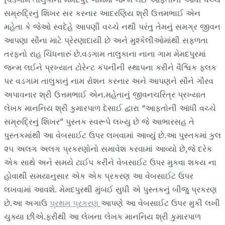
હે
તા
સમ્રુદ્રિનું શિખર સર કરનાર આદરણિય શ્રી ઉત્તમભાઈ એન
-
મહેતા કે જેઓ સ્વદેહે આપણી વચ્ચે નથી પરંતુ તેમનું સમગ્ર જીવન
જી
આપણા સૌના માટે પ્રેરણાદાયી છે અને મુશ્કેલીઓમાંથી સફળતા
વ
ન
તરફનો રાહ ચિંધનારું છે.વડગામ તાલુકાના નાના ગામ મેમદપુરમાં
ચ
જન્મ લઈને પ્રખ્યાત ટોરેન્ટ કંપનીની સ્થાપના કરીને વૈશ્વિક ફલક
રિ
પર વડગામ તાલુકાનું નામ રોશન કરનાર અને આપણને સૌને ગૌરવ
ત્ર
,
અપાવનાર શ્રી ઉત્તમભાઈ એન.મહેતાનું જીવનચરિત્ર પ્રખ્યાત
વ્ય
લેખક માનનિય શ્રી કુમારપાળ દેસાઈ દ્વારા “આફતોની આંધી વચ્ચે
ક્તિ
-
સમ્રુદ્રિનું શિખર” પુસ્તક સ્વરૂપે લખ્યુ છે જે આભારસહ તે
વિ
પુસ્તકમાંથી આ વેબસાઈટ ઉપર લખવામાં આવ્યું છે.આ પુસ્તકમાં કુલ
શે
૨૫ અલગ અલગ પ્રકરણોનો સમાવેશ કરવામાં આવ્યો છે,જે દરેક
ષ
એક સાથે અને સમયે ટાઈપ કરીને વેબસાઈટ ઉપર મુકવા શકય ના
હોવાથી સમયાનુસાર એક એક પ્રકરણ આ વેબસાઈટ ઉપર
લખવામાં આવશે. મેમદપુરથી મુંબઈ સુધી એ પુસ્તકનું બીજુ પ્રકરણ
છે.આ અગાઉ
પ્રથમ પ્રકરણ
આપણે આ વેબસાઈટ ઉપર મુકી લખી
ચુક્યા છીએ.ફરીથી આ લેખના લેખક માનનિય શ્રી કુમારપાળ