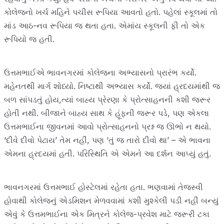
કોલેજનો ખર્ચ મહિને પચીસ રૂપિયા આવતો હતો. પહેલાં સ્કૂલમાં તો
માંડ આઠ-નવ રૂપિયા જ થતા હતા. એમાંય સ્કૂલની ફી તો એક
રૂપિયો જ હતી.
ઉત્તમભાઈએ ભાવનગરમાં કોલેજના અભ્યાસનો પ્રારંભ કર્યો.
મહેનતથી માર્ગ શોધ્યો. નિષ્ટાથી અભ્યાસ કર્યો. જ્યાં હ્રદયમાંથી જ
બળ સાંપડતું હોય,ત્યાં બાહ્ય પ્રેરણા કે પ્રોત્સાહનની કશી જરૂર
હોતી નથી. બીજાને બાહ્ય સાથ કે હૂંફની જરૂર પડે, પણ એકલા
ઉત્તમભાઈના જીવનમાં આવો પ્રોત્સાહનનો પ્રશ્ન જ ઊભો ન થયો.
‘દીવે દીવો પેટાય’ તેમ નહીં, પણ ‘તું જ તારો દીવો થા’ – એ ભાવના
એમના હ્રદયમાં હતી. પરિસ્થિતિ એ એમને આ દર્શન આપ્યું હતું.
ભાવનગરમાં ઉત્તમભાઈ હોસ્ટેલમાં રહેતા હતા. ભણવામાં તેજસ્વી
હોવાથી કોલેજનું એડમિશન મેળવવામાં કશી મુશ્કેલી પડી નહીં બન્યું
એવું કે ઉત્તમભાઈના એક મિત્રને કોલેજ-પ્રવેશ માટે જરૂરી ટકા