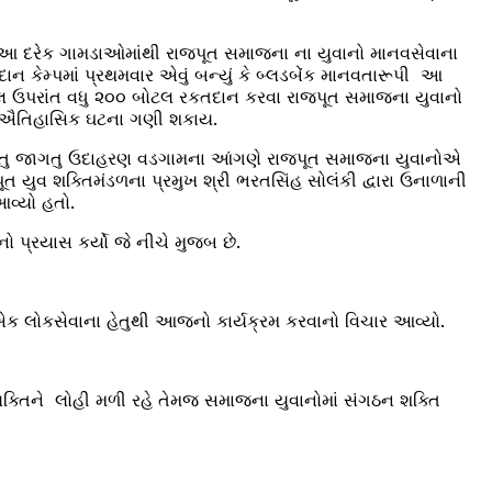
 આ દરેક ગામડાઓમાંથી રાજપૂત સમાજના ના યુવાનો માનવસેવાના
ાન કેમ્પમાં પ્રથમવાર એવું બન્યું કે બ્લડબેંક માનવતારૂપી આ
ટલ ઉપરાંત વધુ ૨૦૦ બોટલ રકતદાન કરવા રાજ્પૂત સમાજના યુવાનો
એક ઐતિહાસિક ઘટના ગણી શકાય.
નું જીવતુ જાગતુ ઉદાહરણ વડગામના આંગણે રાજપૂત સમાજના યુવાનોએ
જપૂત યુવ શક્તિમંડળના પ્રમુખ શ્રી ભરતસિંહ સોલંકી દ્વારા ઉનાળાની
આવ્યો હતો.
ો પ્રયાસ કર્યો જે નીચે મુજબ છે.
લોકસેવાના હેતુથી આજનો કાર્યક્રમ કરવાનો વિચાર આવ્યો.
વ્યક્તિને લોહી મળી રહે તેમજ સમાજના યુવાનોમાં સંગઠન શક્તિ