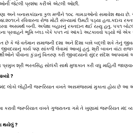
તદાતાઓની જેટલી પ્રશંષા કરીએ એટલી ઓછી.
સાણા અને બનાસકાંઠાના કુલ મળીને ૧૦૮ ગામડાઓનો સમાવેશ થાય છે.
૪.૨૦૧૬ને રવિવારના રોજ મોટી સંખ્યામાં ઉમટી પડ્યા હતા.કદાચ રક્તદ
રવા અસમર્થ બની. અપેક્ષા બહારનું રક્તદાન થઈ રહ્યુ હતુ. ૫૫૧ બો
ના પ્રવાહને ભૂમિ બ્લડ બેંકે ૫૫૧ નાં આંકડે અટકાવવો પડ્યો જે 
તાકાત છે કે જે વર્તમાન સમાજની દશા અને દિશા બન્ને બદ્લી શકે તે
ીવદયાનું કાર્ય પણ સાંકળી લેવામાં આવ્યું હતું. શ્રી બાવન વાંટા રા
પક્ષીઓને પીવાના કુંડાનું વિતરણ કરી જીવદયાનો સુંદર સંદેશ આપવામાં 
ા પ્રમુખ શ્રી ભરતસિંહ સોલંકી સાથે મુલાકાત કરી વધુ માહિતી જાણવાન
આવ્યો ?
 લોકો લોહીની જરૂરિયાત વખતે અસમંજસમાં મુકાતા હોય છે આ એક 
ં જમા કરાવી જરૂરિયાત વખતે ગુજરાતના ગમે તે ખુણામાં જરૂરિયત મંદ 
 થયેલું ?