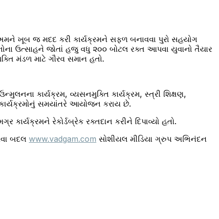
ને ખૂબ જ મદદ કરી કાર્યક્રમને સફળ બનાવવા પુરો સહયોગ
નોના ઉત્સાહને જોતાં હજુ વધુ ૨૦૦ બોટલ રક્ત આપવા યુવાનો તૈયાર
શક્તિ મંડળ માટે ગૌરવ સમાન હતો.
્મુલનના કાર્યક્રમ, વ્યસનમુક્તિ કાર્યક્રમ, સ્ત્રી શિક્ષણ,
કાર્યક્રમોનું સમયાંતરે આયોજન કરાય છે.
ર્યક્રમને રેકોર્ડબ્રેક રક્તદાન કરીને દિપાવ્યો હતો.
કરવા બદલ
www.vadgam.com
સોશીયલ મીડિયા ગ્રુપ અભિનંદન