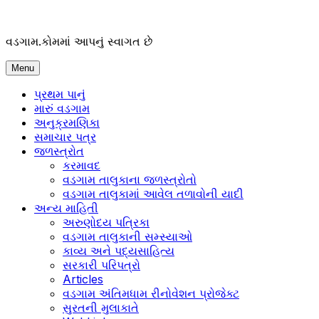
Skip
to
content
વડગામ.કોમમાં આપનું સ્વાગત છે
Menu
પ્રથમ પાનું
મારું વડગામ
અનુક્રમણિકા
સમાચાર પત્ર
જળસ્ત્રોત
કરમાવદ
વડગામ તાલુકાના જળસ્ત્રોતો
વડગામ તાલુકામાં આવેલ તળાવોની યાદી
અન્ય માહિતી
અરુણોદય પત્રિકા
વડગામ તાલુકાની સમ્સ્યાઓ
કાવ્ય અને પદ્યસાહિત્ય
સરકારી પરિપત્રો
Articles
વડગામ અંતિમધામ રીનોવેશન પ્રોજેક્ટ
સુરતની મુલાકાતે