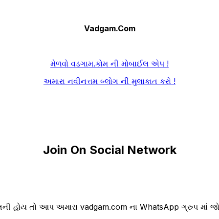
Vadgam.Com
મેળવો વડગામ.કોમ ની મોબાઈલ એપ !
અમારા નવીનત્તમ બ્લોગ ની મુલાકાત કરો !
Join On Social Network
ની હોય તો આપ અમારા vadgam.com ના WhatsApp ગ્રુપ માં જોડા