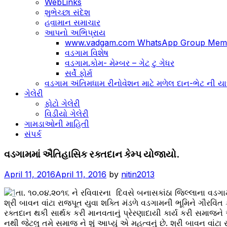
WebLinks
શુભેચ્છા સંદેશ
હવામાન સમાચાર
આપનો અભિપ્રાય
www.vadgam.com WhatsApp Group Memb
વડગામ વિશેષ
વડગામ.કોમ- મેમ્બર – ગેટ ટુ ગેધર
સર્વે ફોર્મ
વડગામ અંતિમધામ રીનોવેશન માટે મળેલ દાન-ભેટ ની યા
ગેલેરી
ફોટો ગેલેરી
વિડીયો ગેલેરી
ગામડાઓની માહિતી
સંપર્ક
વડગામ
વડગામમાં ઐતિહાસિક રક્તદાન કેમ્પ યોજાયો.
તાલુકાની
નોંધપાત્ર
April 11, 2016
April 11, 2016
by
nitin2013
ઘટનાઓ
,
તા. ૧૦.૦૪.૨૦૧૬ ને રવિવારના દિવસે બનાસકાંઠા જિલ્લાના વડગ
વિશેષ
શ્રી બાવન વાંટા રાજપૂત યુવા શક્તિ મંડળે વડગામની ભૂમિને ગૌરવિ
પ્રવૃતિઓ
રક્તદાન થકી સાર્થક કરી માનવતાનું પ્રેરણાદાયી કાર્ય કરી સમાજને એક
નથી જેટલુ તમે સમાજ ને શું આપ્યું એ મહત્વનું છે. શ્રી બાવન વા