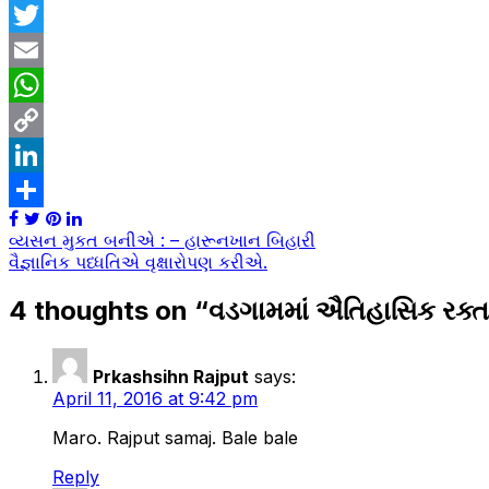
Facebook
Twitter
Email
WhatsApp
Copy
Link
LinkedIn
Share
Post
વ્યસન મુકત બનીએ : – હારૂનખાન બિહારી
વૈજ્ઞાનિક પધ્ધતિએ વૃક્ષારોપણ કરીએ.
navigation
4 thoughts on “
વડગામમાં ઐતિહાસિક રક્ત
Prkashsihn Rajput
says:
April 11, 2016 at 9:42 pm
Maro. Rajput samaj. Bale bale
Reply