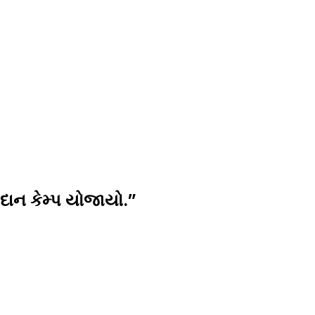
દાન કેમ્પ યોજાયો.
”