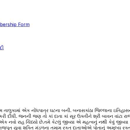
ership Form
દી
ામ તાલુકામાં એક નોંધપાત્ર ઘટના બની. બનાસકાંઠા જિલ્લાના ઇતિહા
ંત કરી દીધી. જનની જણ તો કાં દાતા કાં સૂર ઉક્તીને શ્રી બાવન વાં
 નવો રાહ ચિંધ્યો છે.તમે કેટલું જીવ્યા એ મહત્વનું નથી કેવું જીવ્યા
ંટા રાજપૂત યુવા શક્તિ મંડળના તમામ રકત દાતાઓએ પોતાનું અમૂલ્ય રક