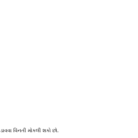
વવા વિંનતી મોકલી શકો છો.