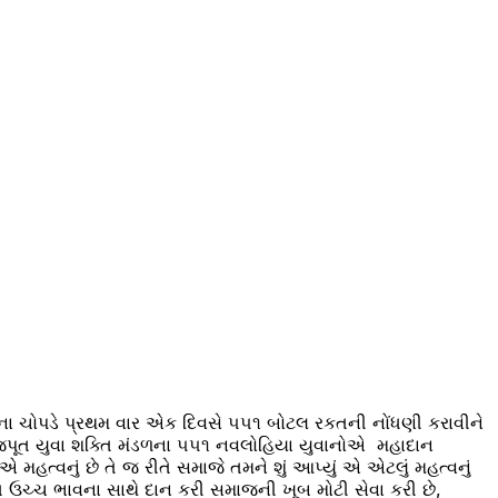
સના ચોપડે પ્રથમ વાર એક દિવસે ૫૫૧ બોટલ રકતની નોંધણી કરાવીને
ટા રાજપૂત યુવા શક્તિ મંડળના ૫૫૧ નવલોહિયા યુવાનોએ મહાદાન
 એ મહત્વનું છે તે જ રીતે સમાજે તમને શું આપ્યું એ એટલું મહત્વનું
્ત ઉચ્ચ ભાવના સાથે દાન કરી સમાજની ખૂબ મોટી સેવા કરી છે,