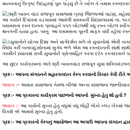
માનવતાનું ઉત્કૃષ્ટ ઉદાહરણ પુરુ પાડ્યુ છે તે બદલ તે તમામ રક્
શ્રી બાવન વાંટા રાજપૂત સમાજમાં ત્રણ જિલ્લાઓ પાટણ, મહે
આ કાર્યને દિપાવવા વડગામમાં આવેલી સરસ્વતી વિધ્યાલયમાં તા. ૧૦.૦
ઘસમસતા રક્ત દાનના પ્રવાહને ૫૫૧ બોટલથી વધુ રક્ત બોટલ સ્વીકા
થનગની રહ્યા હતા. પરંતુ આ ધસમસતા પૂરની માફક વધી રહેલા રક્ત
યુવાનોને યોગ્ય દિશા અને માર્ગદર્શન મળે તો યુવાનોમાં એવી 
સિધ્ધ કરી બતાવ્યું.સોનામાં સુગંધ ભળે એમ આ રક્તદાનની સાથે સાથે જ
ગરમીને ધ્યાનમાં રાખી યુવાનોને પ્રોત્સાહિત કરતા દરેક રકતદાતાને 
આ સુંદર કાર્યક્રમના અંતે શ્રી બાવનવાંટા રાજપૂત યુવા શક્તિમંડળન
પ્રશ્ન :- આપના સંગઠનને મહારક્તદાન કેમ્પ કરવાનો વિચાર કેવી રીતે 
જવાબ :
– અમારા સમાજના તેમજ બીજા અન્ય સમાજના જરૂરિયાતમંદ
પ્રશ્ન :- આ પ્રકારના કાર્યક્રમ પાછળનો આપનો મુખ્ય હેતુ શો હતો ?
જવાબ :-
આ કાર્યનો મુખ્ય હેતુ વધુમાં વધુ લોહી લોકો બ્લડ બેંકમા
વિકશે એ અમારો મુખ્ય હેતુ હતો.
પ્રશ્ન :- આ પ્રકારનો કેમ્પનું આયોજન આ અગાઉ આપના સંગઠન દ્વારા