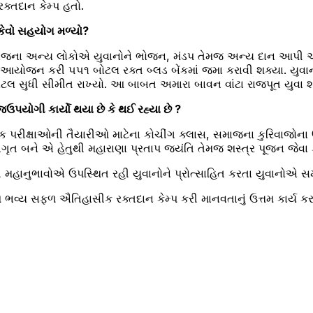
ક્તદાન કેમ્પ હતો.
 કેવો સહયોગ મળ્યો?
ના અન્ય લોકોએ યુવાનોને ભોજન, મંડપ તેમજ અન્ય દાન આપી અમ
ં આયોજન કરી ૫૫૧ બોટલ રક્ત બ્લડ બેંકમાં જમા કરાવી શક્યા. યુવા
૫૫૧ બોટલ સુધી સીમીત રાખ્યો. આ બાબત અમારા બાવન વાંટા રાજપૂત યુવા 
જઉપયોગી કાર્યો થયા છે કે થઈ રહ્યા છે ?
ત્મક પરીક્ષાઓની તૈયારીઓ માટેના કોચીંગ ક્લાસ, સમાજના કુરિવાજોના ઉન
જાગૃત બને એ હેતુથી મહારાણા પ્રતાપ જયંતિ તેમજ શસ્ત્ર પૂજન જેવા 
નુભાવોએ ઉપસ્થિત રહી યુવાનોને પ્રોત્સાહિત કરતા યુવાનોએ સમગ્ર કા
આ ભવ્ય સફળ ઐતિહાસીક રક્તદાન કેમ્પ કરી માનવતાનું ઉત્તમ કાર્ય 