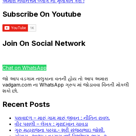
અમારા નવીનત્તમ બ્લોગ ની મુલાકાત કરો !
Subscribe On Youtube
Join On Social Network
Chat on WhatsApp
જો આપ વડગામ તાલુકાના વતની હોય તો આપ અમારા
vadgam.com ના WhatsApp ગ્રુપ માં જોડાવવા વિંનતી મોકલી
શકો છો.
Recent Posts
પસવાદળ – મારું ગામ મારું જીવન : નીતિન રાવલ.
વીર પસલી – લેખક : મુરાદખાન ચાવડા
ગુરુ મહારાજના પરચા.- શ્રી સંજયભાઇ જોશી.