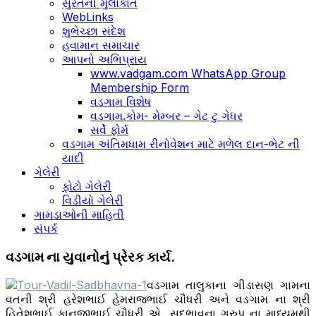
સુરતની મુલાકાતે
WebLinks
શુભેચ્છા સંદેશ
હવામાન સમાચાર
આપનો અભિપ્રાય
www.vadgam.com WhatsApp Group
Membership Form
વડગામ વિશેષ
વડગામ.કોમ- મેમ્બર – ગેટ ટુ ગેધર
સર્વે ફોર્મ
વડગામ અંતિમધામ રીનોવેશન માટે મળેલ દાન-ભેટ ની
યાદી
ગેલેરી
ફોટો ગેલેરી
વિડીયો ગેલેરી
ગામડાઓની માહિતી
સંપર્ક
વડગામ ના યુવાનોનું પ્રેરક કાર્ય.
વડગામ તાલુકાના ગીડાસણ ગામના
વતની શ્રી હરેશભાઈ હેમરાજભાઈ ચૌધરી અને વડગામ ના શ્રી
હિતેશભાઈ કાનજીભાઈ ચૌધરી એ સદભાવના ગ્રુપ ના માધ્યમથી