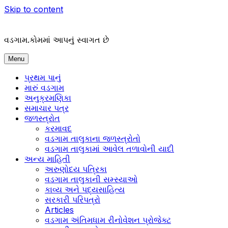
Skip to content
વડગામ.કોમમાં આપનું સ્વાગત છે
Menu
પ્રથમ પાનું
મારું વડગામ
અનુક્રમણિકા
સમાચાર પત્ર
જળસ્ત્રોત
કરમાવદ
વડગામ તાલુકાના જળસ્ત્રોતો
વડગામ તાલુકામાં આવેલ તળાવોની યાદી
અન્ય માહિતી
અરુણોદય પત્રિકા
વડગામ તાલુકાની સમ્સ્યાઓ
કાવ્ય અને પદ્યસાહિત્ય
સરકારી પરિપત્રો
Articles
વડગામ અંતિમધામ રીનોવેશન પ્રોજેક્ટ