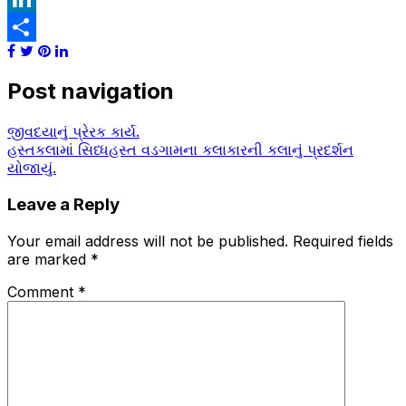
Link
LinkedIn
Share
Post navigation
જીવદયાનું પ્રેરક કાર્ય.
હસ્તકલામાં સિધ્ધહસ્ત વડગામના કલાકારની કલાનું પ્રદર્શન
યોજાયું.
Leave a Reply
Your email address will not be published.
Required fields
are marked
*
Comment
*