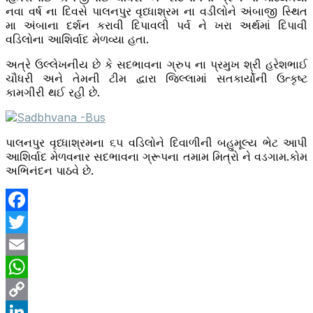
નવા વર્ષ ના દિવસે પાલનપુર વૃધ્ધાશ્રમ ના વડીલોને અંબાજી સ્થિત
મા અંબાના દર્શન કરાવી દિપાવલી પર્વ ને ખરા અર્થમાં દિપાવી
વડિલોના આશિર્વાદ મેળવ્યા હતા.
અત્રે ઉલ્લેખનીય છે કે સદભાવના ગ્રુપ ના પ્રમુખ શ્રી હરેશભાઈ
ચૌધરી અને તેમની ટીમ દ્વારા જિલ્લામાં સતકાર્યોની ઉત્કૃષ્ટ
કામગીરી થઈ રહી છે.
પાલનપુર વૃધ્ધાશ્રમના ૬૫ વડિલોને દિવાળીની બહુમૂલ્ય ભેટ આપી
આશિર્વાદ મેળવનાર સદભાવના ગ્રૂપના તમામ મિત્રો ને વડગામ.કોમ
અભિનંદન પાઠવે છે.
Facebook
Twitter
Email
WhatsApp
Copy