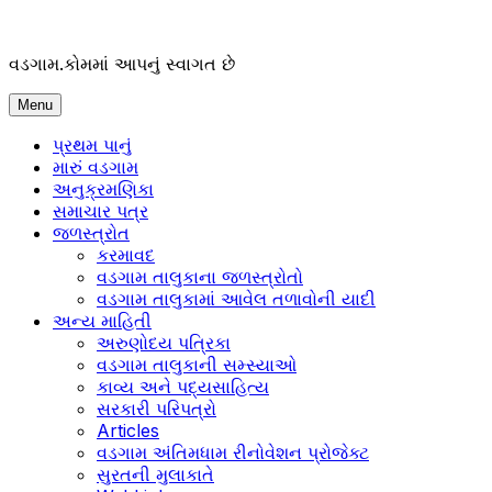
Skip
to
content
વડગામ.કોમમાં આપનું સ્વાગત છે
Menu
પ્રથમ પાનું
મારું વડગામ
અનુક્રમણિકા
સમાચાર પત્ર
જળસ્ત્રોત
કરમાવદ
વડગામ તાલુકાના જળસ્ત્રોતો
વડગામ તાલુકામાં આવેલ તળાવોની યાદી
અન્ય માહિતી
અરુણોદય પત્રિકા
વડગામ તાલુકાની સમ્સ્યાઓ
કાવ્ય અને પદ્યસાહિત્ય
સરકારી પરિપત્રો
Articles
વડગામ અંતિમધામ રીનોવેશન પ્રોજેક્ટ
સુરતની મુલાકાતે