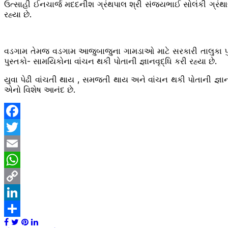
ઉત્સાહી ઈનચાર્જ મદદનીશ ગ્રંથપાલ શ્રી સંજયભાઈ સોલંકી ગ્રંથાલ
રહ્યા છે.
વડગામ તેમજ વડગામ આજુબાજુના ગામડાઓ માટે સરકારી તાલુકા પુસ્ત
પુસ્તકો- સામયિકોના વાંચન થકી પોતાની જ્ઞાનવૃદ્ધિ કરી રહ્યા છે.
યુવા પેઢી વાંચતી થાય , સમજતી થાય અને વાંચન થકી પોતાની જ્ઞાનન
એનો વિશેષ આનંદ છે.
Facebook
Twitter
Email
WhatsApp
Copy
Link
LinkedIn
Share