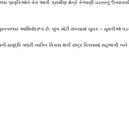
ય પ્રવૃતિઓને વેગ આપી ગ્રામીણ ક્ષેત્રે કેળવણી ઘડતરનું ઉત્તમકા
કાલય આશિર્વાદરૂપ છે. ખુબ મોટી સંખ્યામાં યુવક – યુવતીઓ વડગામ
ી સમૃદ્ધિ વધારી વ્યક્તિ વિકાસ થકી રાષ્ટ્ર વિકાસમાં સહભાગી બને