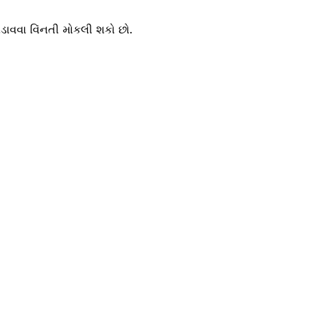
વવા વિંનતી મોકલી શકો છો.