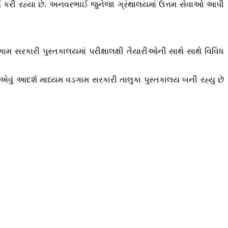
ર્ય કરી રહ્યા છે. અનવરભાઈ જુનેજા ગ્રંથાલયમાં ઉત્તમ સેવાઓ આપી
 સરકારી પુસ્તકાલયમાં પરીક્ષાલક્ષી તૈયારીઓની સાથે સાથે વિવિધ
 એવું આદર્શ માધ્યમ વડગામ સરકારી તાલુકા પુસ્તકાલય બની રહ્યુ છે