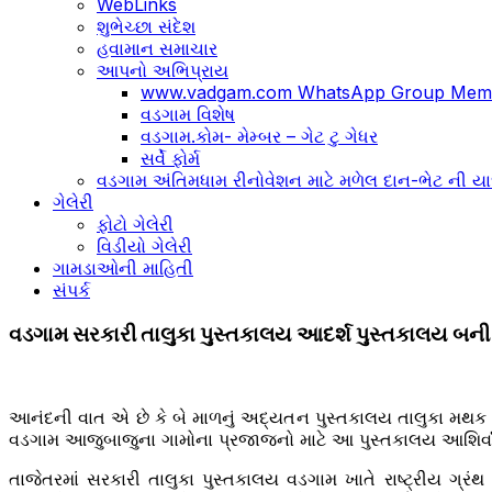
WebLinks
શુભેચ્છા સંદેશ
હવામાન સમાચાર
આપનો અભિપ્રાય
www.vadgam.com WhatsApp Group Memb
વડગામ વિશેષ
વડગામ.કોમ- મેમ્બર – ગેટ ટુ ગેધર
સર્વે ફોર્મ
વડગામ અંતિમધામ રીનોવેશન માટે મળેલ દાન-ભેટ ની યા
ગેલેરી
ફોટો ગેલેરી
વિડીયો ગેલેરી
ગામડાઓની માહિતી
સંપર્ક
વડગામ સરકારી તાલુકા પુસ્તકાલય આદર્શ પુસ્તકાલય બની રહ
આનંદની વાત એ છે કે બે માળનું અદ્યતન પુસ્તકાલય તાલુકા મથક
વડગામ આજુબાજુના ગામોના પ્રજાજનો માટે આ પુસ્તકાલય આશિર્વાદ
તાજેતરમાં સરકારી તાલુકા પુસ્તકાલય વડગામ ખાતે રાષ્ટ્રીય ગ્રંથ