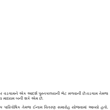
ંદર વડગામને એક આદર્શ પુસ્તકાલયની ભેટ મળવાની છે.વડગામ તેમજ
લય માધ્યમ બની શકે એમ છે.
્ઠ વાંચક પારિતોષિક તેમજ ઈનામ વિતરણ સમારોહ યોજવામાં આવ્યો હતો.