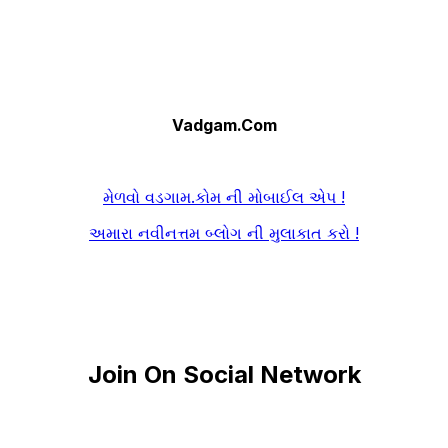
Vadgam.Com
મેળવો વડગામ.કોમ ની મોબાઈલ એપ !
અમારા નવીનત્તમ બ્લોગ ની મુલાકાત કરો !
Join On Social Network