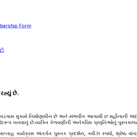
ership Form
દી
્યું છે.
 વડગામ મુકામે નિર્માણાધીન છે અને સંભવીત આગામી છ મહીનાની અ
રૂપ બનવાનું છે.વ્યક્તિ કેળવણીની અનેકવિધ પ્રવૃતિઓનું પુસ્તકા
 સપ્તાહ કાર્યક્રમ અંતર્ગત પુસ્તક પ્રદર્શન, ક્વીઝ સ્પર્ધા, શ્રેષ