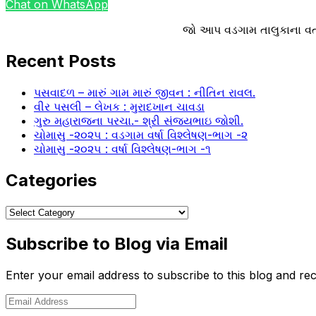
Chat on WhatsApp
જો આપ વડગામ તાલુકાના વત
Recent Posts
પસવાદળ – મારું ગામ મારું જીવન : નીતિન રાવલ.
વીર પસલી – લેખક : મુરાદખાન ચાવડા
ગુરુ મહારાજના પરચા.- શ્રી સંજયભાઇ જોશી.
ચોમાસુ -૨૦૨૫ : વડગામ વર્ષા વિશ્લેષણ-ભાગ -૨
ચોમાસુ -૨૦૨૫ : વર્ષા વિશ્લેષણ-ભાગ -૧
Categories
Categories
Subscribe to Blog via Email
Enter your email address to subscribe to this blog and rec
Email
Address