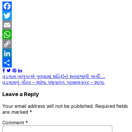
Facebook
Twitter
Email
WhatsApp
Copy
Link
LinkedIn
Share
Post
વડગામ તાલુકાએ પુલવામાં શહિદોને શ્રધાંજલી અર્પી….
વડગામનું ગૌરવ – શ્રેષ્ઠ પશુપાલક પ્રમાણપત્ર – ૨૦૧૮
navigation
Leave a Reply
Your email address will not be published.
Required fields
are marked
*
Comment
*