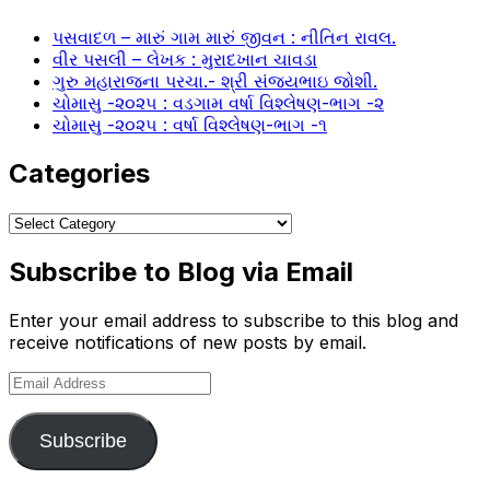
પસવાદળ – મારું ગામ મારું જીવન : નીતિન રાવલ.
વીર પસલી – લેખક : મુરાદખાન ચાવડા
ગુરુ મહારાજના પરચા.- શ્રી સંજયભાઇ જોશી.
ચોમાસુ -૨૦૨૫ : વડગામ વર્ષા વિશ્લેષણ-ભાગ -૨
ચોમાસુ -૨૦૨૫ : વર્ષા વિશ્લેષણ-ભાગ -૧
Categories
Categories
Subscribe to Blog via Email
Enter your email address to subscribe to this blog and
receive notifications of new posts by email.
Email
Address
Subscribe