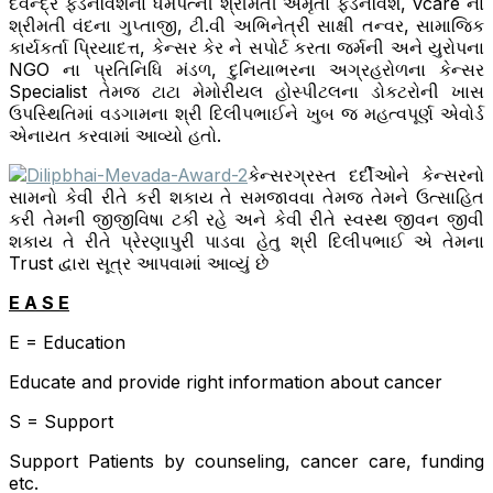
દેવેન્દ્ર ફડનવિશના ધર્મપત્ની શ્રીમતી અમૃતા ફડનવિશ, vcare ના
શ્રીમતી વંદના ગુપ્તાજી, ટી.વી અભિનેત્રી સાક્ષી તન્વર, સામાજિક
કાર્યકર્તા પ્રિયાદત્ત, કેન્સર કેર ને સપોર્ટ કરતા જર્મની અને યુરોપના
NGO ના પ્રતિનિધિ મંડળ, દુનિયાભરના અગ્રહરોળના કેન્સર
Specialist તેમજ ટાટા મેમોરીયલ હોસ્પીટલના ડોકટરોની ખાસ
ઉપસ્થિતિમાં વડગામના શ્રી દિલીપભાઈને ખુબ જ મહત્વપૂર્ણ એવોર્ડ
એનાયત કરવામાં આવ્યો હતો.
કેન્સરગ્રસ્ત દર્દીઓને કેન્સરનો
સામનો કેવી રીતે કરી શકાય તે સમજાવવા તેમજ તેમને ઉત્સાહિત
કરી તેમની જીજીવિષા ટકી રહે અને કેવી રીતે સ્વસ્થ જીવન જીવી
શકાય તે રીતે પ્રેરણાપુરી પાડવા હેતુ શ્રી દિલીપભાઈ એ તેમના
Trust દ્વારા સૂત્ર આપવામાં આવ્યું છે
E A S E
E = Education
Educate and provide right information about cancer
S = Support
Support Patients by counseling, cancer care, funding
etc.