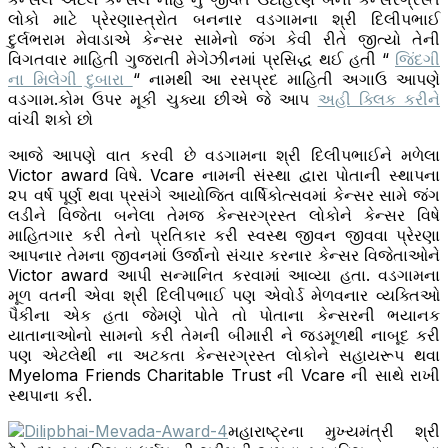
લોકો માટે પ્રેરણાસ્ત્રોત બનનાર વડગામના શ્રી દિલીપભાઈ
દુર્લભરામ મેવાડાએ કેન્સર સામેનો જંગ કેવી રીતે જીત્યો તેની
વિગતવાર માહિતી ગુજરાતી મેગેઝીનમાં પ્રસિદ્ધ થઈ હતી “
જિંદગી
ના મિલેગી દુબારા
“ નામથી આ રસપ્રદ માહિતી અગાઉ આપણે
વડગામ.કોમ ઉપર મૂકી ચુક્યા છીએ જે આપ
અહી ક્લિક કરીને
વાંચી શકો છો
આજે આપણે વાત કરવી છે વડગામના શ્રી દિલીપભાઈને મળેલા
Victor award વિષે. Vcare નામની સંસ્થા દ્વારા પોતાની સ્થાપના
૨૫ વર્ષ પૂર્ણ થવા પ્રસંગે આયોજિત વાર્ષિકોત્સવમાં કેન્સર સામે જંગ
લડીને વિજેતા બનેલા તેમજ કેન્સરગ્રસ્ત લોકોને કેન્સર વિષે
માહિતગાર કરી તેનો પ્રતિકાર કરી સ્વસ્થ જીવન જીવવા પ્રેરણા
આપનાર તેમના જીવનમાં ઉર્જાનો સંચાર કરનાર કેન્સર વિજેતાઓને
Victor award આપી સન્માનિત કરવામાં આવ્યા હતા. વડગામના
મૂળ વતની એવા શ્રી દિલીપભાઈ પણ એવોર્ડ મેળવનાર વ્યક્તિઓ
પૈકીના એક હતા જેમણે પોતે તો પોતાના કેન્સરની ભયાનક
યાતાનાઓનો સામનો કરી તેમની બીમારી ને જડમૂળથી નાબૂદ કરી
પણ એટલેથી ના અટકતા કેન્સરગ્રસ્ત લોકોને સહાયરૂપ થવા
Myeloma Friends Charitable Trust ની Vcare ની સાથે રાખી
સ્થપાના કરી.
મહારાષ્ટ્રના મુખ્યમંત્રી શ્રી