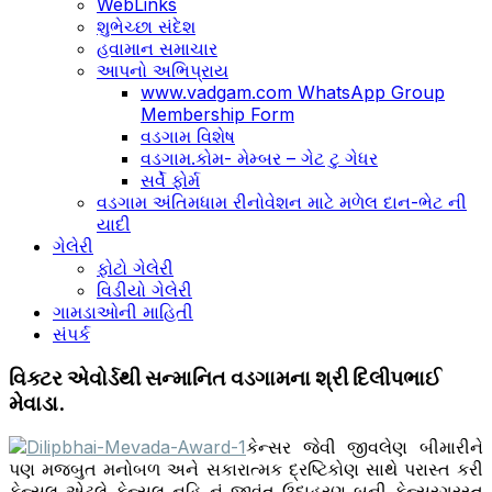
WebLinks
શુભેચ્છા સંદેશ
હવામાન સમાચાર
આપનો અભિપ્રાય
www.vadgam.com WhatsApp Group
Membership Form
વડગામ વિશેષ
વડગામ.કોમ- મેમ્બર – ગેટ ટુ ગેધર
સર્વે ફોર્મ
વડગામ અંતિમધામ રીનોવેશન માટે મળેલ દાન-ભેટ ની
યાદી
ગેલેરી
ફોટો ગેલેરી
વિડીયો ગેલેરી
ગામડાઓની માહિતી
સંપર્ક
વિક્ટર એવોર્ડથી સન્માનિત વડગામના શ્રી દિલીપભાઈ
મેવાડા.
કેન્સર જેવી જીવલેણ બીમારીને
પણ મજબુત મનોબળ અને સકારાત્મક દ્રષ્ટિકોણ સાથે પરાસ્ત કરી
કેન્સલ એટલે કેન્સલ નહિ નું જીવંત ઉદાહરણ બની કેન્સરગ્રસ્ત