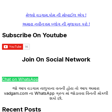
મેળવો વડગામ.કોમ ની મોબાઈલ એપ !
અમારા નવીનત્તમ બ્લોગ ની મુલાકાત કરો !
Subscribe On Youtube
Join On Social Network
Chat on WhatsApp
જો આપ વડગામ તાલુકાના વતની હોય તો આપ અમારા
vadgam.com ના WhatsApp ગ્રુપ માં જોડાવવા વિંનતી મોકલી
શકો છો.
Recent Posts