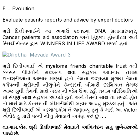
E = Evolution
Evaluate patients reports and advice by expert doctors
શ્રી દિલીપભાઈને આ અગાઉ ૨૦૧૬માં DNA સમાચારપત્ર,
Cancer patients aid association અને હિંદુજા હોસ્પીટલ અને
રિસર્ચ સેન્ટર દ્વારા WINNERS IN LIFE AWARD મળ્યો હતો.
શ્રી દિલીપભાઈ એ myeloma friends charitable trust વતી
કેન્સર પીડિતોને મદદરૂપ થવા સહકાર આપનાર તમામ
દાતાશ્રીઓનો આભાર માણ્યો હતો. તેમના જણાવ્યા મુજબ તેમના
ધર્મપત્ની શ્રીમતી નીલુબેને કેન્સરની બીમારી દરમિયાન તેમજ
આજ સુધી તેમની સાથે ખડક ની જેમ ઉભા રહી તમામ્ પરિસ્થિતિઓ
માં સંપૂર્ણ સાથ સહકાર આપ્યો હતો અને તેમનો સાથ ના મળ્યો હોત
તો મારાં માટે કેન્સર ની બીમારીમાંથી બહાર આવવું મુશ્કેલ હતું…અંતે
શ્રી દિલીપભાઈ એ વડગામ.કોમ ને જણાવ્યું હતું કે મારો આ Victor
એવોર્ડ હું મારી પત્ની નીલું મેવાડાને અર્પણ કરું છું ….
વડગામ.કોમ શ્રી દિલીપભાઈ મેવાડાને અભિનંદન સહ શુભેચ્છાઓ
પાઠવે છે.