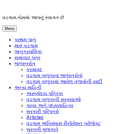
Skip
to
content
વડગામ.કોમમાં આપનું સ્વાગત છે
Menu
પ્રથમ પાનું
મારું વડગામ
અનુક્રમણિકા
સમાચાર પત્ર
જળસ્ત્રોત
કરમાવદ
વડગામ તાલુકાના જળસ્ત્રોતો
વડગામ તાલુકામાં આવેલ તળાવોની યાદી
અન્ય માહિતી
અરુણોદય પત્રિકા
વડગામ તાલુકાની સમ્સ્યાઓ
કાવ્ય અને પદ્યસાહિત્ય
સરકારી પરિપત્રો
Articles
વડગામ અંતિમધામ રીનોવેશન પ્રોજેક્ટ
સુરતની મુલાકાતે