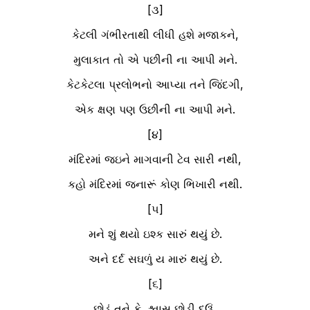
[૩]
કેટલી ગંભીરતાથી લીધી હશે મજાકને,
મુલાકાત તો એ પછીની ના આપી મને.
કેટકેટલા પ્રલોભનો આપ્યા તને જિંદગી,
એક ક્ષણ પણ ઉછીની ના આપી મને.
[૪]
મંદિરમાં જઇને માગવાની ટેવ સારી નથી,
કહો મંદિરમાં જનારૂં કોણ ભિખારી નથી.
[૫]
મને શું થયો ઇશ્ક સારું થયું છે.
અને દર્દ સઘળું ય મારું થયું છે.
[૬]
છોડું તને કે, શ્વાસ છોડી દઉં,