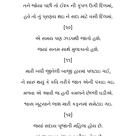
તને જોયા પછી તો ઈશ્ક ની કૂંપળ ઉગી દિલમાં,
હવે તો તું પ્રણય થઇ ને સદા માટે વસી દિલમાં.
[૧૦]
એ સમય પણ ઝડપથી જાતો હશે.
જ્યાં સનમ સાથે મુલાકાતો હશે.
[૧૧]
મારી બધી જીતેલી બાજી હારમાં પલટાઇ ગઈ,
ને સારું થયું કે કવિ તરીકે જાત એની પંકાઇ ગઇ.
મળવા એ આવી જ હતી કમલને છેલ્લી ઘડીએ.
શ્વાસ ખૂટ્યાને લાશ મારી કફનમાં સમેટાઇ ગઇ.
[૧૨]
જ્યાં સદાય પૂજાતી મહિલા હોય છે.