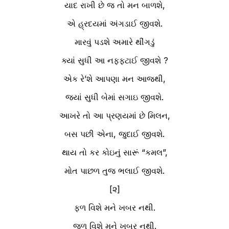
યાદ રાખી છે જ તો મન બાળશે,
એ હ્રદયમાં અંગડાઈ જીવશે.
મારવું પડશે અમારે થીંગડું
ક્યાં સુધી આ નફ્ફટાઈ જીવશે ?
એક રે’શે આપણા મન આજથી,
જ્યાં સુધી બેમાં સગાઇ જીવશે.
આખરે તો આ પ્રણયમાં છે મિલન,
બસ પછી એના, જુદાઈ જીવશે.
થાય તો કર કોઇનું સારૂં “કમલ”,
મોત પાછળ તુજ ભલાઈ જીવશે.
[૨]
ફળ વિશે મને ખબર નથી.
જળ વિશે મને ખબર નથી.