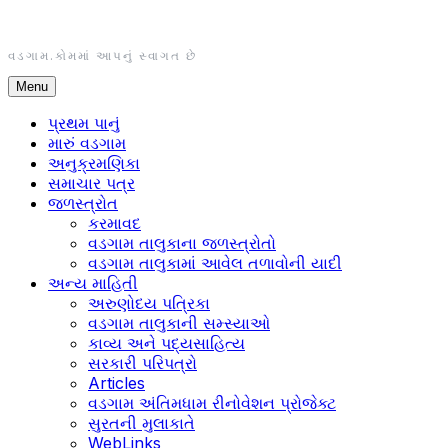
Skip
to
content
વડગામ.કોમમાં આપનું સ્વાગત છે
Menu
પ્રથમ પાનું
મારું વડગામ
અનુક્રમણિકા
સમાચાર પત્ર
જળસ્ત્રોત
કરમાવદ
વડગામ તાલુકાના જળસ્ત્રોતો
વડગામ તાલુકામાં આવેલ તળાવોની યાદી
અન્ય માહિતી
અરુણોદય પત્રિકા
વડગામ તાલુકાની સમ્સ્યાઓ
કાવ્ય અને પદ્યસાહિત્ય
સરકારી પરિપત્રો
Articles
વડગામ અંતિમધામ રીનોવેશન પ્રોજેક્ટ
સુરતની મુલાકાતે
WebLinks