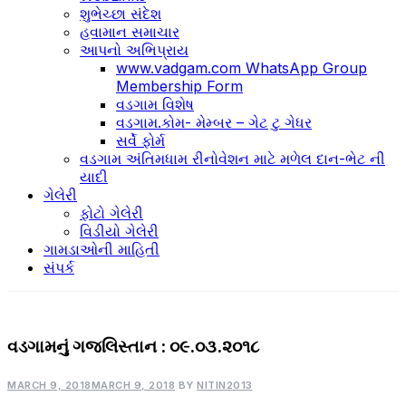
શુભેચ્છા સંદેશ
હવામાન સમાચાર
આપનો અભિપ્રાય
www.vadgam.com WhatsApp Group
Membership Form
વડગામ વિશેષ
વડગામ.કોમ- મેમ્બર – ગેટ ટુ ગેધર
સર્વે ફોર્મ
વડગામ અંતિમધામ રીનોવેશન માટે મળેલ દાન-ભેટ ની
યાદી
ગેલેરી
ફોટો ગેલેરી
વિડીયો ગેલેરી
ગામડાઓની માહિતી
સંપર્ક
વડગામનું ગજલિસ્તાન : ૦૯.૦૩.૨૦૧૮
POEM-
GAZAL
MARCH 9, 2018
MARCH 9, 2018
BY
NITIN2013