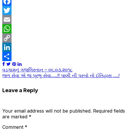
Facebook
Twitter
Email
WhatsApp
Copy
Link
LinkedIn
Share
Post
વડગામનું ગજલિસ્તાન – ૦૬.૦૩.૨૦૧૮
જળ સેવા એ જ પ્રભુ સેવા…..!! પાણી ની પરબો નો ઈતિહાસ ….!
navigation
Leave a Reply
Your email address will not be published.
Required fields
are marked
*
Comment
*