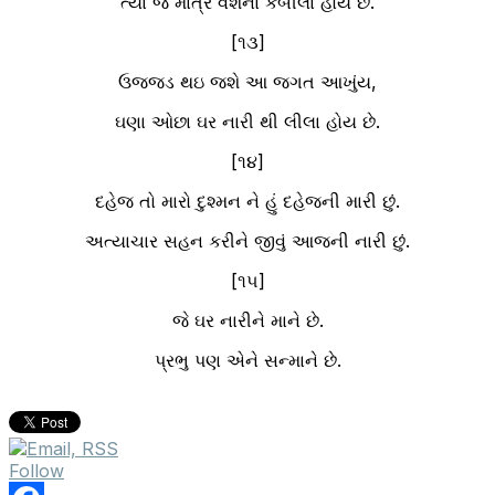
ત્યાં જ માત્ર વંશના કબીલા હોય છે.
[૧૩]
ઉજ્જડ થઇ જશે આ જગત આખુંય,
ઘણા ઓછા ઘર નારી થી લીલા હોય છે.
[૧૪]
દહેજ તો મારો દુશ્મન ને હું દહેજની મારી છું.
અત્યાચાર સહન કરીને જીવું આજની નારી છું.
[૧૫]
જે ઘર નારીને માને છે.
પ્રભુ પણ એને સન્માને છે.
Follow