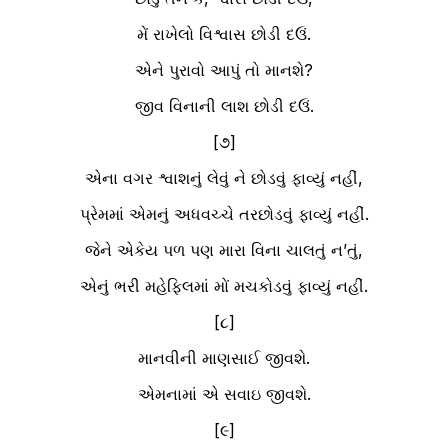
મેં રાખેલો વિશ્વાસ છોડી દઉં.
એને પુરાવો આપું તો માનશે?
જીવ વિનાની લાશ છોડી દઉં.
[૭]
એના વગર શ્વાશનું લેવું ને છોડવું ફાવ્યું નહીં,
પ્રેમમાં એમનું અધવચ્ચે તરછોડવું ફાવ્યું નહીં.
જેને એકેય પળ પણ મારા વિના ચાલતું ન’તું,
એનું ભરી મહેફિલમાં મોં મચકોડવું ફાવ્યું નહીં.
[૮]
માનવીની માણસાઈ જીવશે.
એમનામાં એ સવાઇ જીવશે.
[૯]