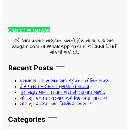
Chat on WhatsApp
જો આપ વડગામ તાલુકાના વતની હોય તો આપ અમારા
vadgam.com ના WhatsApp ગ્રુપ માં જોડાવવા વિંનતી
મોકલી શકો છો.
Recent Posts
પસવાદળ – મારું ગામ મારું જીવન : નીતિન રાવલ.
વીર પસલી – લેખક : મુરાદખાન ચાવડા
ગુરુ મહારાજના પરચા.- શ્રી સંજયભાઇ જોશી.
ચોમાસુ -૨૦૨૫ : વડગામ વર્ષા વિશ્લેષણ-ભાગ -૨
ચોમાસુ -૨૦૨૫ : વર્ષા વિશ્લેષણ-ભાગ -૧
Categories