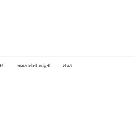
લેરી
ગામડાઓની માહિતી
સંપર્ક