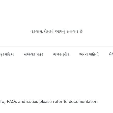
વડગામ.કોમમાં આપનું સ્વાગત છે
ક્રમણિકા
સમાચાર પત્ર
જળસ્ત્રોત
અન્ય માહિતી
ગે
info, FAQs and issues please refer to documentation.