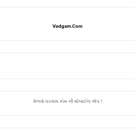
Vadgam.Com
મેળવો વડગામ.કોમ ની મોબાઈલ એપ !