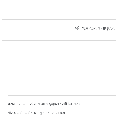
જો આપ વડગામ તાલુકાના 
પસવાદળ – મારું ગામ મારું જીવન : નીતિન રાવલ.
વીર પસલી – લેખક : મુરાદખાન ચાવડા