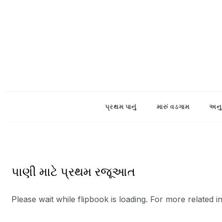
Skip
to
content
પ્રથમ પાનું
મારું વડગામ
અનુ
પાણી માટે પ્રથમ રજૂઆત
Please wait while flipbook is loading. For more related 