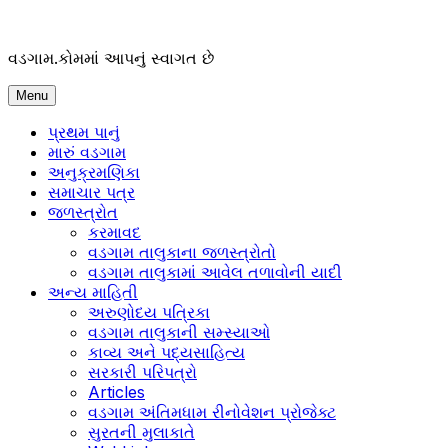
Skip
to
content
વડગામ.કોમમાં આપનું સ્વાગત છે
Menu
પ્રથમ પાનું
મારું વડગામ
અનુક્રમણિકા
સમાચાર પત્ર
જળસ્ત્રોત
કરમાવદ
વડગામ તાલુકાના જળસ્ત્રોતો
વડગામ તાલુકામાં આવેલ તળાવોની યાદી
અન્ય માહિતી
અરુણોદય પત્રિકા
વડગામ તાલુકાની સમ્સ્યાઓ
કાવ્ય અને પદ્યસાહિત્ય
સરકારી પરિપત્રો
Articles
વડગામ અંતિમધામ રીનોવેશન પ્રોજેક્ટ
સુરતની મુલાકાતે