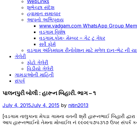
WebLinks
શુભેચ્છા સંદેશ
હવામાન સમાચાર
આપનો અભિપ્રાય
www.vadgam.com WhatsApp Group Memb
વડગામ વિશેષ
વડગામ.કોમ- મેમ્બર – ગેટ ટુ ગેધર
સર્વે ફોર્મ
વડગામ અંતિમધામ રીનોવેશન માટે મળેલ દાન-ભેટ ની યા
ગેલેરી
ફોટો ગેલેરી
વિડીયો ગેલેરી
ગામડાઓની માહિતી
સંપર્ક
પાલનપુરી
પાલનપુરી બોલી : હારૂન બિહારી. ભાગ – ૧
બોલી
-
July 4, 2015
July 4, 2015
by
nitin2013
હારૂન
[વડગામ તાલુકાના મેપડા ગામના વતની શ્રી હારૂનભાઈ બિહારી દ્વાર
બિહારી
આપ હારૂનભાઈનો તેમના મોબાઈલ નં ૯૯૦૯૫૭૫૩૧૭ ઉપર સંપર્ક કર