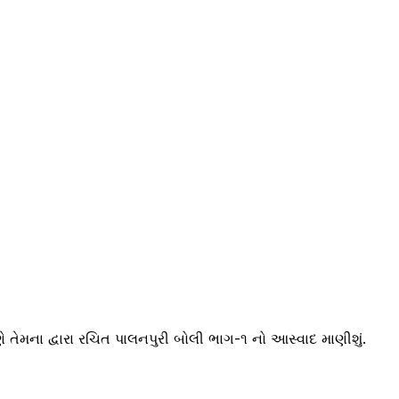
તેમના દ્વારા રચિત પાલનપુરી બોલી ભાગ-૧ નો આસ્વાદ માણીશું.