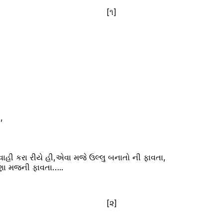
[૧]
,
ાહી કરા રીયે હી,એવા મજે ઉલ્લુ બનાતો ની ફાવતા,
ણા મજની ફાવતા…..
[૨]