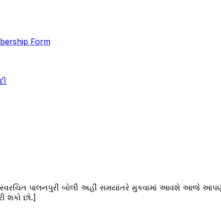
ership Form
દી
ા સ્વરચિત પાલનપુરી બોલી અહીં સમયાંતરે મુકવામાં આવશે આજે આપણે 
ી શકો છો.]