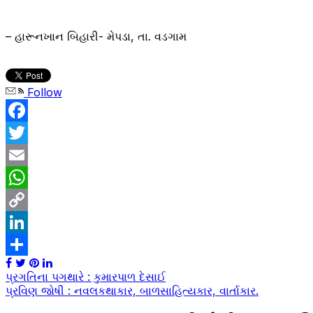
– હારૂનખાન બિહારી- મેપડા, તા. વડગામ
Follow
Facebook
Twitter
Email
WhatsApp
Copy
Link
LinkedIn
Share
Post
પ્રગતિના પગથારે : કુમારપાળ દેસાઈ
પ્રવિણ જોષી : નવલકથાકાર, બાળસાહિત્યકાર, વાર્તાકાર.
navigation