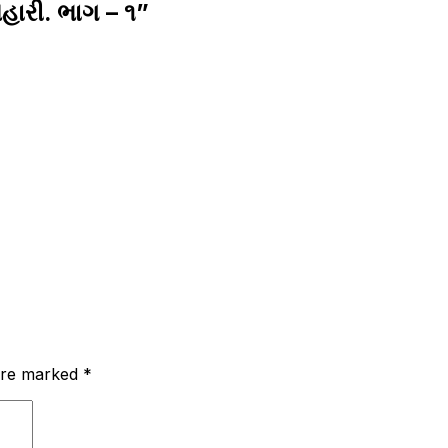
હારી. ભાગ – ૧
”
 are marked
*