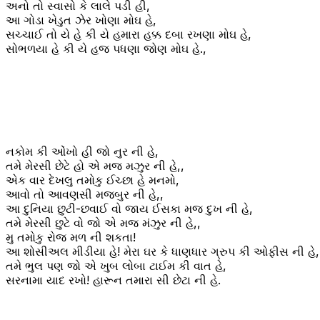
અનો તો સ્વાસો કે લાલે પડી હી,
આ ગોડા ખેડુત ઝેર ખોણા મોઘ હે,
સચ્ચાઈ તો યે હે કી યે હમારા હક્ક દબા રખણા મોઘ હે,
સોભળયા હે કી યે હજ પધણા જોણ મોઘ હે.,
નકોમ કી ઓંખો હી જો નુર ની હે,
તમે મેરસી છેટે હો એ મજ મઝુર ની હે,,
એક વાર દેખલુ તમોકુ ઈચ્છા હે મનમો,
આવો તો આવણસી મજબુર ની હે,,
આ દુનિયા છુટી-છવાઈ વો જાય ઈસકા મજ દુખ ની હે,
તમે મેરસી છુટે વો જો એ મજ મંઝુર ની હે,,
મુ તમોકુ રોજ મળ ની શકતા!
આ શોસીઅલ મીડીયા હે! મેરા ઘર કે ધાણધાર ગ્રુપ કી ઓફીસ ની હે,
તમે ભુલ પણ જો એ ખુબ લોબા ટાઈમ કી વાત હે,
સરનામા યાદ રખો! હારૂન તમારા સી છેટા ની હે.