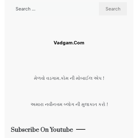
Search
for:
Vadgam.Com
મેળવો વડગામ.કોમ ની મોબાઈલ એપ !
અમારા નવીનત્તમ બ્લોગ ની મુલાકાત કરો !
Subscribe On Youtube