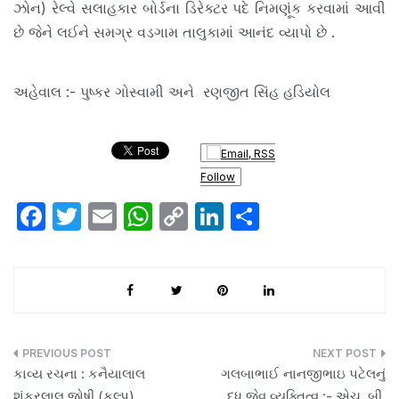
ઝોન) રેલ્વે સલાહકાર બોર્ડના ડિરેક્ટર પદે નિમણૂંક કરવામાં આવી
છે જેને લઈને સમગ્ર વડગામ તાલુકામાં આનંદ વ્યાપો છે .
અહેવાલ :- પુષ્કર ગોસ્વામી અને રણજીત સિંહ હડિયોલ
Follow
F
T
E
W
C
Li
S
a
w
m
h
o
n
h
c
itt
ail
at
p
k
ar
e
er
s
y
e
e
b
A
Li
dI
o
p
n
n
Post
કાવ્ય રચના : કનૈયાલાલ
ગલબાભાઈ નાનજીભાઇ પટેલનું
o
p
k
navigation
શંકરલાલ જોષી (કલ્પ)
દૂધ જેવુ વ્યક્તિત્વ :- એચ. બી.