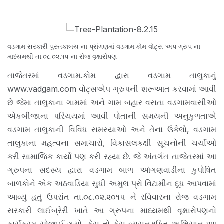
વડગામ સરકારી પુસ્તકાલય ના પ્રાંગણમાં વડગામ.કોમ વોટ્સ અપ ગ્રુપ ના
માધ્યમથી તા.૦૮.૦૨.૧૫ ના રોજ વૃક્ષારોપણ
તાજેતરમાં વડગામ.કોમ દ્વારા વડગામ તાલુકાનું
www.vadgam.com વોટ્સએપ ગ્રુપની શરૂઆત કરવામાં આવી
છે જેમા તાલુકાના ગામમાં અને ગામ બહાર વસતા વડગામવાસીઓ
એકબીજાના પરિચયમાં આવી પોતાની સમયની અનુકુળતાએ
વડગામ તાલુકાની વિવિધ સમસ્યાઓ અને તેના ઉકેલો, વડગામ
તાલુકાના મહત્વના સમાચારો, વિકાસલકક્ષી સૂચનોની ચર્ચાઓ
કરી સામાજિક કાર્યો પણ કરી રહ્યા છે. જે અંતર્ગત તાજેતરમાં આ
ગ્રુપના સદસ્ય દ્વારા વડગામ બાળ આંગણવાડીના કુપોષિત
બાળકોને એક અઠવાડિયા સુધી અમુલ પ્રો વિટામીન દૂધ આપવામાં
આવ્યું હતું ઉપરાંત તા.૦૮.૦૨.૨૦૧૫ ને રવિવારના રોજ વડગામ
સરકારી લાઈબ્રેરી ખાતે આ ગ્રુપના માધ્યમથી વૃક્ષારોપણનો