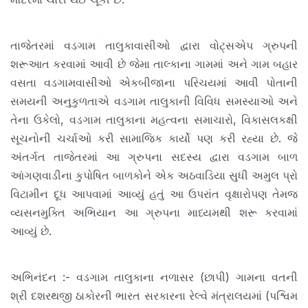
તાજેતરમાં વડગામ તાલુકાવાસીઓ દ્વારા વોટ્સએપ ગ્રુપની
શરૂઆત કરવામાં આવી છે જેમા તાલ્કાના ગામમાં અને ગામ બહાર
વસતા વડગામવાસીઓ એકબીજાના પરિચયમાં આવી પોતાની
સમયની અનુકુળતાએ વડગામ તાલુકાની વિવિધ સમસ્યાઓ અને
તેના ઉકેલો, વડગામ તાલુકાના મહત્વના સમાચારો, વિકાસલકક્ષી
સૂચનોની ચર્ચાઓ કરી સામાજિક કાર્યો પણ કરી રહ્યા છે. જે
અંતર્ગત તાજેતરમાં આ ગ્રુપના સદસ્ય દ્વારા વડગામ બાળ
આંગણવાડીના કુપોષિત બાળકોને એક અઠવાડિયા સુધી અમુલ પ્રો
વિટામીન દૂધ આપવામાં આવ્યું હતું આ ઉપરાંત વૃક્ષારોપણ તેમજ
વ્યસનમુક્તિ અભિયાન આ ગ્રુપના માધ્યમથી શરૂ કરવામાં
આવ્યું છે.
અભિનંદન :- વડગામ તાલુકાના નળાસર (છાપી) ગામના વતની
શ્રી દશરથજી ઠાકોરની ભારત સરકારના રેલ્વે મંત્રાલયમાં (પશ્વિમ