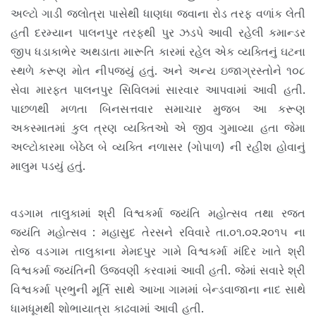
અલ્ટો ગાડી જલોત્રા પાસેથી ધાણધા જવાના રોડ તરફ વળાંક લેતી
હતી દરમ્યાન પાલનપુર તરફથી પુર ઝડપે આવી રહેલી કમાન્ડર
જીપ ધડાકાભેર અથડાતા મારૂતિ કારમાં રહેલ એક વ્યક્તિનું ઘટના
સ્થળે કરૂણ મોત નીપજ્યું હતું. અને અન્ય ઇજાગ્રસ્તોને ૧૦૮
સેવા મારફત પાલનપુર સિવિલમાં સારવાર આપવામાં આવી હતી.
પાછળથી મળતા બિનસત્તવાર સમાચાર મુજ્બ આ કરૂણ
અકસ્માતમાં કુલ ત્રણ વ્યક્તિઓ એ જીવ ગુમાવ્યા હતા જેમા
અલ્ટોકારમા બેઠેલ બે વ્યક્તિ નળાસર (ગોપાળ) ની રહીશ હોવાનું
માલુમ પડયું હતું.
વડગામ તાલુકામાં શ્રી વિશ્વકર્મા જયંતિ મહોત્સવ તથા રજત
જયંતિ મહોત્સવ : મહાસુદ તેરસને રવિવારે તા.૦૧.૦૨.૨૦૧૫ ના
રોજ વડગામ તાલુકાના મેમદપુર ગામે વિશ્વકર્મા મંદિર ખાતે શ્રી
વિશ્વકર્મા જ્યંતિની ઉજવણી કરવામાં આવી હતી. જેમાં સવારે શ્રી
વિશ્વકર્મા પ્રભુની મૂર્તિ સાથે આખા ગામમાં બેન્ડવાજાના નાદ સાથે
ધામધૂમથી શોભાયાત્રા કાઢવામાં આવી હતી.