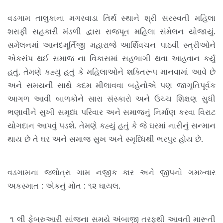
વડગામ તાલુકાના મગરવાડા તિર્થ સ્થાને શ્રી સરસ્વતી મહિલા
શરાફી સહકારી મંડળી દ્વારા રાજપૂત મહિલા સંમેલન યોજાયું.
સમેંલનમાં આનંદમૂર્તિજી મહારાજે આર્શિવચન પાઠવી સ્ત્રીઓને
એકસંપ થઈ સમાજ ના વિકાસમાં સહભાગી થવા આહવાન કર્યું
હતું. તેમણે કહ્યું હતું કે મહિલાઓને શક્તિરૂપ માનવામાં આવે છે
અને સમયની સાથે કદમ મીલાવવા બહેનોએ પણ જાગૃતિપૂર્વક
આગળ આવી બાળકોને સારા સંસ્કારો અને ઉચ્ચ શિક્ષણ સુધી
ભણાવીને સુખી સમૃધ્ધ પરિવાર અને સમાજનું નિર્માણ કરવા વિરાટ
યોગદાન આપવું પડશે. તેમણે કહ્યું હતું કે જે ઘરમાં નારીનું સન્માન
થાય છે તે ઘર અને સમાજ સુખ અને સ્મૃધ્ધિથી ભરપુર હોય છે.
વડગામના જલોત્રા ગામ નજીક કાર અને જીપનો ગમખ્વાર
અકસ્માત : એકનું મોત : ૧૨ ઘાયલ.
૧ લી ફેબ્રુઆરી સાંજના સમયે અંબાજી તરફથી આવતી મારૂતી