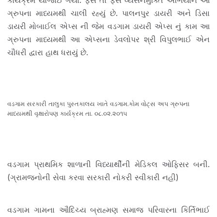
કાર્યક્રમ યોજાઈ ગયો. ફેસ તો ફેસ વ્યસનમુક્તિ અભિયાન આ
ગ્રુપના માધ્યમથી ચાલી રહ્યું છે. પાલનપુર ડાયરી અને ડિસા
ડાયરી મોબાઈલ એપ્સ ની જેમ વડગામ ડાયરી એપ્સ નું કામ આ
ગ્રુપના માધ્યમથી આ એપ્સના ડેવલોપર શ્રી વિપુલભાઈ એન
ચૌધરી દ્વારા હાથ ધરાયું છે.
વડગામ સરકારી તાલુકા પુસ્તકાલય ખાતે વડગામ.કોમ વોટ્સ અપ ગ્રુપના
માધ્યમથી વૃક્ષારોપણ કાર્યક્રમ તા. ૦૮.૦૨.૨૦૧૫
વડગામ પ્રાથમિક શાળાની વિધ્યાર્થીની મેડિકલ ઓફિસર બની.
(ગ્રામજનોની સેવા કરવા સરકારી નોકરી સ્વીકારી નહી)
વડગામ ગામના ઔદિચ્ય બ્રાહ્મણ સમાજ પરિવારના કિર્તિભાઈ