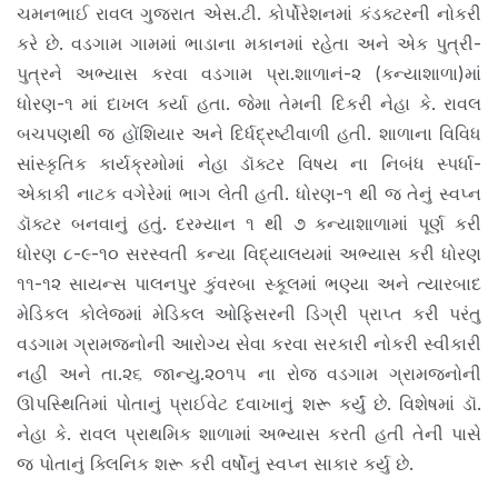
ચમનભાઈ રાવલ ગુજરાત એસ.ટી. કોર્પોરેશનમાં કંડક્ટરની નોકરી
કરે છે. વડગામ ગામમાં ભાડાના મકાનમાં રહેતા અને એક પુત્રી-
પુત્રને અભ્યાસ કરવા વડગામ પ્રા.શાળાનં-૨ (કન્યાશાળા)માં
ધોરણ-૧ માં દાખલ કર્યા હતા. જેમા તેમની દિકરી નેહા કે. રાવલ
બચપણથી જ હોંશિયાર અને દિર્ધદ્રષ્ટીવાળી હતી. શાળાના વિવિધ
સાંસ્કૃતિક કાર્યક્રમોમાં નેહા ડૉક્ટર વિષય ના નિબંધ સ્પર્ધા-
એકાકી નાટક વગેરેમાં ભાગ લેતી હતી. ધોરણ-૧ થી જ તેનું સ્વપ્ન
ડૉક્ટર બનવાનું હતું. દરમ્યાન ૧ થી ૭ કન્યાશાળામાં પૂર્ણ કરી
ધોરણ ૮-૯-૧૦ સરસ્વતી કન્યા વિદ્યાલયમાં અભ્યાસ કરી ધોરણ
૧૧-૧૨ સાયન્સ પાલનપુર કુંવરબા સ્કૂલમાં ભણ્યા અને ત્યારબાદ
મેડિકલ કોલેજમાં મેડિકલ ઓફિસરની ડિગ્રી પ્રાપ્ત કરી પરંતુ
વડગામ ગ્રામજનોની આરોગ્ય સેવા કરવા સરકારી નોકરી સ્વીકારી
નહી અને તા.૨૬ જાન્યુ.૨૦૧૫ ના રોજ વડગામ ગ્રામજનોની
ઊપસ્થિતિમાં પોતાનું પ્રાઈવેટ દવાખાનું શરૂ કર્યું છે. વિશેષમાં ડૉ.
નેહા કે. રાવલ પ્રાથમિક શાળામાં અભ્યાસ કરતી હતી તેની પાસે
જ પોતાનું ક્લિનિક શરૂ કરી વર્ષોનું સ્વપ્ન સાકાર કર્યુ છે.