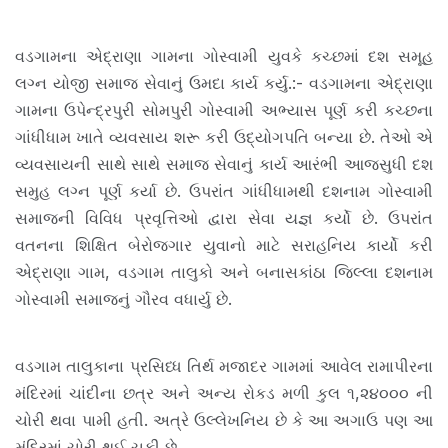
વડગામના એદ્રાણા ગામના ગોસ્વામી યુવકે કચ્છમાં દશ સમૂહ
લગ્ન યોજી સમાજ સેવાનું ઉમદા કાર્ય કર્યુ.:- વડગામના એદ્રાણા
ગામના ઉપેન્દ્રપુરી સોમપુરી ગોસ્વામી અભ્યાસ પૂર્ણ કરી કચ્છના
ગાંધીધામ ખાતે વ્યવસાય શરૂ કરી ઉદ્યોગપતિ બન્યા છે. તેઓ એ
વ્યવસાયની સાથે સાથે સમાજ સેવાનું કાર્ય આરંભી આજસુધી દશ
સમુહ લગ્ન પૂર્ણ કર્યા છે. ઉપરાંત ગાંધીધામથી દશનામ ગોસ્વામી
સમાજની વિવિધ પ્રવૃત્તિઓ દ્વારા સેવા યજ્ઞ કર્યો છે. ઉપરાંત
વતનના શિક્ષિત બેરોજગાર યુવાનો માટે સરાહનિય કાર્યો કરી
એદ્રાણા ગામ, વડગામ તાલુકો અને બનાસકાંઠા જિલ્લા દશનામ
ગોસ્વામી સમાજનું ગૌરવ વધાર્યુ છે.
વડગામ તાલુકાના પ્રસિધ્ધ તિર્થ મજાદર ગામમાં આવેલ રામાપીરના
મંદિરમાં ચાંદીના છત્ર અને અન્ય રોકડ મળી કુલ ૧,૨૪૦૦૦ ની
ચોરી થવા પામી હતી. અત્રે ઉલ્લેખનિય છે કે આ અગાઉ પણ આ
મંદિરમાં ચોરી થઈ ચૂકી છે.