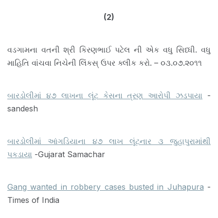
(2)
વડગામના વતની શ્રી કિરણભાઈ પટેલ ની એક વધુ સિધ્ધી. વધુ
માહિતિ વાંચવા નિચેની લિંકસ્ ઉપર ક્લીક કરો. – ૦૩.૦૭.૨૦૧૧
બારડોલીમાં ૪૭ લાખના લૂંટ કેસના ત્રણ આરોપી ઝડપાયા
-
sandesh
બારડોલીમાં આંગડિયાના ૪૭ લાખ લૂંટનાર ૩ જુહાપુરામાંથી
પકડાયા
-Gujarat Samachar
Gang wanted in robbery cases busted in Juhapura
-
Times of India