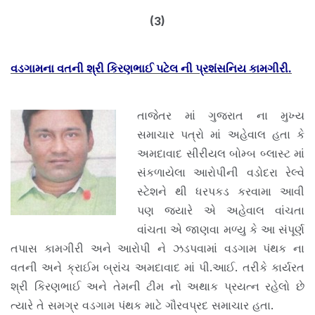
(3)
વડગામના વતની શ્રી કિરણભાઈ પટેલ ની પ્રશંસનિય કામગીરી.
તાજેતર માં ગુજરાત ના મુખ્ય
સમાચાર પત્રો માં અહેવાલ હતા કે
અમદાવાદ સીરીયલ બોમ્બ બ્લાસ્ટ માં
સંકળાયેલા આરોપીની વડોદરા રેલ્વે
સ્ટેશને થી ધરપકડ કરવામા આવી
પણ જ્યારે એ અહેવાલ વાંચતા
વાંચતા એ જાણવા મળ્યુ કે આ સંપૂર્ણ
તપાસ કામગીરી અને આરોપી ને ઝડપવામાં વડગામ પંથક ના
વતની અને ક્રાઈમ બ્રાંચ અમદાવાદ માં પી.આઈ. તરીકે કાર્યરત
શ્રી કિરણભાઈ અને તેમની ટીમ નો અથાક પ્રયત્ન રહેલો છે
ત્યારે તે સમગ્ર વડગામ પંથક માટે ગૌરવપ્રદ સમાચાર હતા.