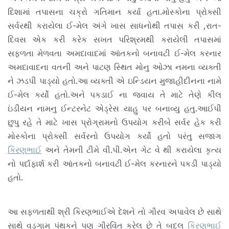
દિશામાં તપાસના ચક્રો ગતિમાન કર્યા હતા.મોસ્કોના પ્રોક્સી
સર્વરથી કરાયેલા ઈ-મેલ અંગે ખાસ સાધનોથી તપાસ કરી ,રાત-
દિવસ એક કરી કરેક સખત પરિશ્રમથી કરાયેલી તપાસમાં
સફળતા મેળવતા અમદાવાદમાં આંતકનો બનાવટી ઈ-મેલ કરનાર
અમદાવાદના વતની અને પાટણ સ્થિત મોનુ ઓઝા નમના વ્યક્તી
ને ઝડપી પાડ્યો હતો.આ વ્યક્તી એ ઇન્ડિયન મુજાહીદીનના નામે
ઈ-મેલ કર્યો હતો.અને પકડાઈ ના જવાય તે માટે તેણે કીલ
ઇંડીયન નામનુ ઈન્ટરનેટ એડ્રેસ યાહુ પર બનાવ્યુ હતુ.આઈપી
છુપુ રહે તે માટે ખાસ પ્રોગ્રામનો ઉપયોગ કરીબે સર્વર હેક કરી
મોસ્કોના પ્રોક્સી સર્વરનો ઉપયોગ કર્યો હતો પરંતુ સજાગ
કિરણભાઈ
અને તેમની ટીમે વી.પી.એન ગેટ વે થી કરાયેલા કૃત્ય
નો પર્દાફાર્શ કરી આંતકનો બનાવટી ઈ-મેલ કરનારને પકડી પાડ્યો
હતો.
આ સફળતાથી શ્રી કિરણભાઈએ દેશને તો ગૌરવ અપાવેલ છે સાથે
સાથે વડગામ પંથકને પણ ગૌરવિંત કરેલ છે તે બદલ
કિરણભાઈ