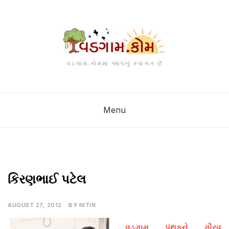
Skip
to
content
વડગામ.કોમમાં આપનું સ્વાગત છે
Menu
UNCATEGORIZED
કિરણભાઈ પટેલ
AUGUST 27, 2012
BY
NITIN
વડગામ પંથકને ગૌરવ