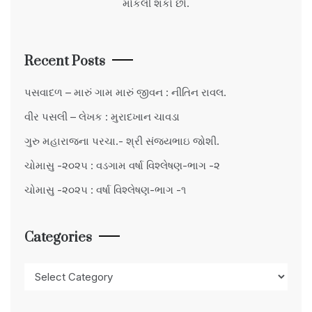
મોકલી શકો છો.
Recent Posts
પસવાદળ – મારું ગામ મારું જીવન : નીતિન રાવલ.
વીર પસલી – લેખક : મુરાદખાન ચાવડા
ગુરુ મહારાજના પરચા.- શ્રી સંજયભાઇ જોશી.
ચોમાસુ -૨૦૨૫ : વડગામ વર્ષા વિશ્લેષણ-ભાગ -૨
ચોમાસુ -૨૦૨૫ : વર્ષા વિશ્લેષણ-ભાગ -૧
Categories
Categories