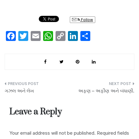
Follow
F
T
E
W
C
Li
S
a
w
m
h
o
n
h
c
itt
ail
at
p
k
ar
e
er
s
y
e
e
b
A
Li
dI
o
p
n
n
Post
ગઝલ અને લેખ
અફણ – અફીણ અને બંધાણી.
o
p
k
navigation
k
Leave a Reply
Your email address will not be published.
Required fields