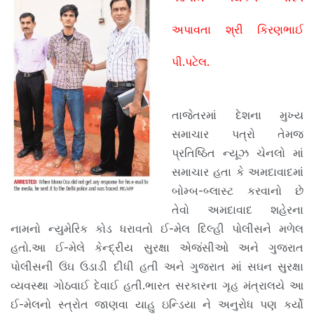
અપાવતા શ્રી કિરણભાઈ
પી.પટેલ.
તાજેતરમાં દેશના મુખ્ય
સમાચાર પત્રો તેમજ
પ્રતિષ્ઠિત ન્યૂઝ ચેનલો માં
સમાચાર હતા કે અમદાવાદમાં
બોમ્બ-બ્લાસ્ટ કરવાનો છે
તેવો અમદાવાદ શહેરના
નામનો ન્યુમેરિક કોડ ધરાવતો ઈ-મેલ દિલ્હી પોલીસને મળેલ
હતો.આ ઈ-મેલે કેન્દ્રીય સુરક્ષા એજંસીઓ અને ગુજરાત
પોલીસની ઉંઘ ઉડાડી દીધી હતી અને ગુજરાત માં સઘન સુરક્ષા
વ્યવસ્થા ગોઠવાઈ દેવાઈ હતી.ભારત સરકારના ગૃહ મંત્રાલયે આ
ઈ-મેલનો સ્ત્રોત જાણવા યાહુ ઇન્ડિયા ને અનુરોધ પણ કર્યો