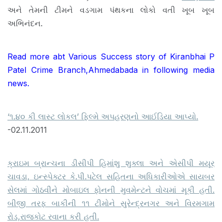
અને તેમની ટીમને વડગામ પંથકના લોકો વતી ખૂબ ખૂબ
અભિનંદન.
Read more abt Various Success story of Kiranbhai P
Patel Crime Branch,Ahmedabada in following media
news.
‘૧.૪૦ કી લાસ્ટ લોકલ’ ફિલ્મે અપહરણનો આઈડિયા આપ્યો.
-02.11.2011
ક્રાઇમ બ્રાન્ચના ડીસીપી હિમાંશુ શુક્લા અને એસીપી મયૂર
ચાવડા, ઇન્સ્પેક્ટર કે.પી.પટેલ સહિતના અધિકારીઓએ સાયબર
સેલમાં ગોઠવીને મોબાઇલ ફોનની મુવમેન્ટને વોચમાં મૂકી હતી.
બીજી તરફ બાકીની ૧૧ ટીમોને સુરેન્દ્રનગર અને વિરમગામ
રોડ,રાજકોટ રવાના કરી હતી.