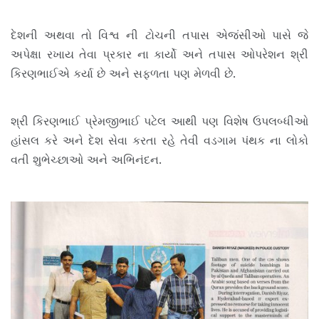
દેશની અથવા તો વિશ્વ ની ટોચની તપાસ એજંસીઓ પાસે જે
અપેક્ષા રખાય તેવા પ્રકાર ના કાર્યો અને તપાસ ઓપરેશન શ્રી
કિરણભાઈએ કર્યા છે અને સફળતા પણ મેળવી છે.
શ્રી કિરણભાઈ પ્રેમજીભાઈ પટેલ આથી પણ વિશેષ ઉપલબ્ધીઓ
હાંસલ કરે અને દેશ સેવા કરતા રહે તેવી વડગામ પંથક ના લોકો
વતી શુભેચ્છાઓ અને અભિનંદન.