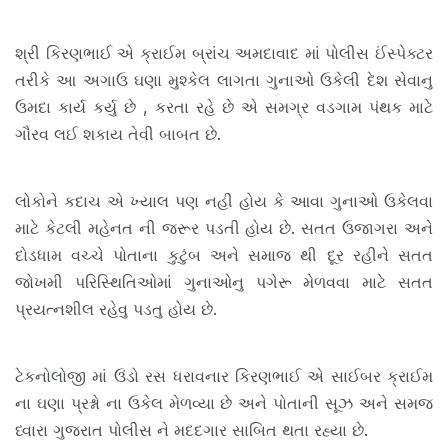
શ્રી કિરણભાઈ એ ક્રાઈમ બ્રાંચ અમદાવાદ માં પોલીસ ઈંસ્પેક્ટર
તરીકે આ અગાઉ ઘણા મુશ્કેલ લાગતા ગુનાઓ ઉકેલી દેશ સેવાનુ
ઉમદા કાર્ય કર્યુ છે , કરતા રહે છે એ સમગ્ર વડગામ પંથક માટે
ગૌરવ લઈ શકાય તેવી બાબત છે.
લોકોને કદાચ એ ખ્યાલ પણ નહી હોય કે આવા ગુનાઓ ઉકેલવા
માટે કેટલી મહેનત ની જરૂર પડતી હોય છે. સતત ઉજાગરા અને
દોડધામ વચ્ચે પોતાના કુટુંબ અને સમાજ થી દૂર રહીને સતત
જોખમી પરિસ્થિતિઓમાં ગુનાઓનુ પગેરૂ મેળવવા માટે સતત
પ્રયત્નશીલ રહેવુ પડતુ હોય છે.
ટેકનોલોજી માં ઉંડો રસ ધરાવનાર કિરણભાઈ એ સાઈબર ક્રાઈમ
ના ઘણા પ્રશ્નો ના ઉકેલ મેળવ્યા છે અને પોતાની સૂઝ અને સમજ
ધ્વારા ગુજરાત પોલીસ ને મદદગાર સાબિત થતા રહ્યા છે.