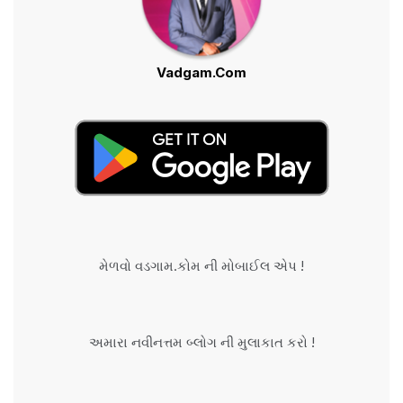
Vadgam.Com
મેળવો વડગામ.કોમ ની મોબાઈલ એપ !
અમારા નવીનત્તમ બ્લોગ ની મુલાકાત કરો !