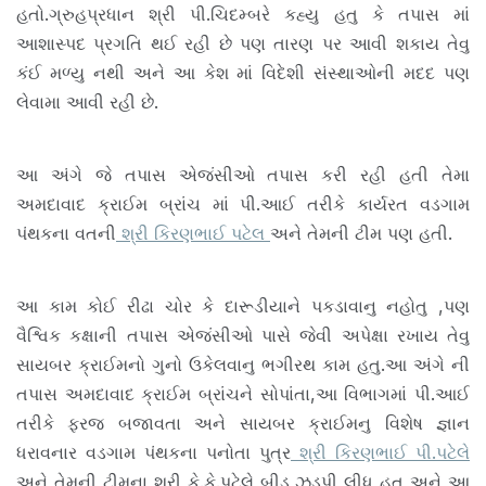
હતો.ગ્રુહપ્રધાન શ્રી પી.ચિદમ્બરે કહ્યુ હતુ કે તપાસ માં
આશાસ્પદ પ્રગતિ થઈ રહી છે પણ તારણ પર આવી શકાય તેવુ
કંઈ મળ્યુ નથી અને આ કેશ માં વિદેશી સંસ્થાઓની મદદ પણ
લેવામા આવી રહી છે.
આ અંગે જે તપાસ એજંસીઓ તપાસ કરી રહી હતી તેમા
અમદાવાદ ક્રાઈમ બ્રાંચ માં પી.આઈ તરીકે કાર્યરત વડગામ
પંથકના વતની
શ્રી કિરણભાઈ પટેલ
અને તેમની ટીમ પણ હતી.
આ કામ કોઈ રીઢા ચોર કે દારૂડીયાને પકડાવાનુ નહોતુ ,પણ
વૈશ્વિક કક્ષાની તપાસ એજંસીઓ પાસે જેવી અપેક્ષા રખાય તેવુ
સાયબર ક્રાઈમનો ગુનો ઉકેલવાનુ ભગીરથ કામ હતુ.આ અંગે ની
તપાસ અમદાવાદ ક્રાઈમ બ્રાંચને સોપાંતા,આ વિભાગમાં પી.આઈ
તરીકે ફરજ બજાવતા અને સાયબર ક્રાઈમનુ વિશેષ જ્ઞાન
ધરાવનાર વડગામ પંથકના પનોતા પુત્ર
શ્રી કિરણભાઈ પી.પટેલે
અને તેમની ટીમના શ્રી કે.કે.પટેલે બીડુ ઝડપી લીધુ હતુ અને આ