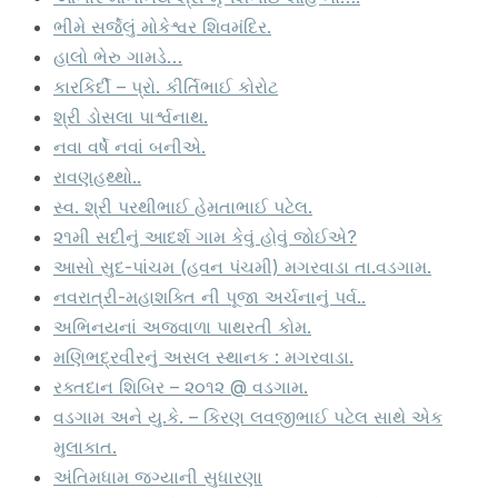
ભીમે સર્જેલું મોકેશ્વર શિવમંદિર.
હાલો ભેરુ ગામડે…
કારકિર્દી – પ્રો. કીર્તિભાઈ કોરોટ
શ્રી ડોસલા પાર્શ્વનાથ.
નવા વર્ષે નવાં બનીએ.
રાવણહથ્થો..
સ્વ. શ્રી પરથીભાઈ હેમતાભાઈ પટેલ.
૨૧મી સદીનું આદર્શ ગામ કેવું હોવું જોઈએ?
આસો સુદ-પાંચમ (હવન પંચમી) મગરવાડા તા.વડગામ.
નવરાત્રી-મહાશક્તિ ની પૂજા અર્ચનાનું પર્વ..
અભિનયનાં અજવાળા પાથરતી કોમ.
મણિભદ્રવીરનું અસલ સ્થાનક : મગરવાડા.
રક્તદાન શિબિર – ૨૦૧૨ @ વડગામ.
વડગામ અને યુ.કે. – કિરણ લવજીભાઈ પટેલ સાથે એક
મુલાકાત.
અંતિમધામ જગ્યાની સુધારણા