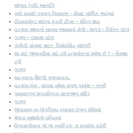
ભોજક (કવિ આનંદી)
નવો ફાયદો કરાવતું બિયારણ – સૈયદ ખાલિક અહેમદ
રીટાયરમેન્ટ માટેના ફંડની ટીપ્સ – રોહિત શાહ
વડગામ પંથકનો સાતમ-આઠમનો મેળો : ૨૦૧૩ – નિતિન પટેલ
ગઝલ – દશરથ પટેલ
પંખીની પાંખમાં પાદર- કિશોરસિંહ સોલંકી
શા માટે જીવનવીમા માટે ટર્મ ઇન્શ્યોરન્સ શ્રેષ્ઠ છે ? – સ્મિથા
હરી
ગઝલ
સહકારના શિલ્પી ગલબાકાકા.
વડગામ.કોમ : પાંચમા વર્ષમાં મંગલ પ્રવેશ – તંત્રી
પસવાદળનું શકટામ્બિકા માતાજીનું મંદિર
ગઝલ
જીડાસણ ના લોકપ્રિય કલાકાર છગન રોમિયો
મેવાડા સુથારોનો ઇતિહાસ
વિશ્વસનીયતા એ જ બ્રાન્ડિંગ- ધ સક્સેસ સ્ટોરી