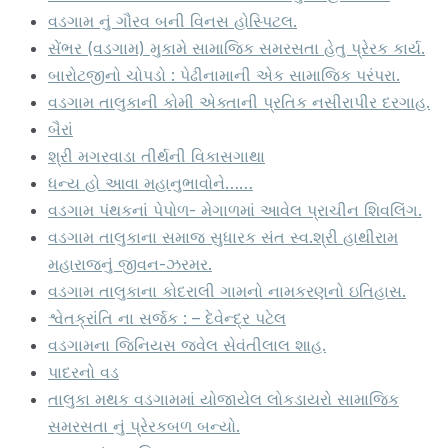
વડગામ નું ગૌરવ બની વિનસ હોસ્પિટલ.
સેંભર (વડગામ) મુકામે સામાજિક સમરસતા હેતુ પ્રેરક કાર્ય.
બારોટજીનો ચોપડો : પેઢીનામાની એક સામાજિક પરંપરા.
વડગામ તાલુકાની કોમી એક્તાની પ્રતિક નસીરાપીર દરગાહ.
બૈરાં
શ્રી મગરવાડા તીર્થની વિકાસગાથા
ધન્ય હો આવા મહાનુભાવોને……
વડગામ પંથકનાં પેપોળ- મેગાળમાં આવેલ પ્રાચીન શિવલિંગ.
વડગામ તાલુકાના સમાજ સુધારક સંત સ્વ.શ્રી હાથીરામ
મહારાજનું જીવન-ઝરમર.
વડગામ તાલુકાના કોદરાલી ગામનો નામકરણનો ઇતિહાસ.
શ્વેતક્રાંતિ ના સર્જક : – દેવેન્દ્ર પટેલ
વડગામના જિનિયસ જ્વેલ સેવંતીલાલ શાહ.
પાદરનો વડ
તાલુકા મથક વડગામમાં યોજાયેલ લોકડાયરો સામાજિક
સમરસતા નું પ્રેરકબળ બન્યો.