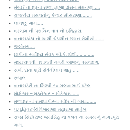
મુંબઈ ના દૂધના રાજા હાજી ડોસન મેમનજી…..
રાજકીય મસલતોનુ કેન્દ્ર સીસરાણા……..
લાલજી મામા….
વડગામ ની પ્રાચિન વાવ નો ઇતિહાસ.
બનાસકાંઠા નો ચાર્લી ચેપલીન છગન રોમીયો…….
જલોત્રા….
છાપીના સર્વોદય સેવક બી.કે. દોશી………….
મધ્યકાળની પદ્માવતી નગરી આજનું પસવાદળ.
સખી દાતા શ્રી સેવંતીલાલ શાહ……
રૂપાલ
બનાસડેરી ના શિલ્પી સ્વ.ગલબાભાઈ પટેલ
મોક્ષેશ્વર – મુક્તેશ્વર – મોકેશ્વર…….
મજાદર નાં રામદેવપીરના મંદિર ની ગાથા…….
પ.પૂ.હિતરૂચિવિજયજી મહારાજ સાહેબ
રાજા સિધ્ધરાજ જયસિંહ ના વખત ના સમય નું નાગરપુરા
ગામ.