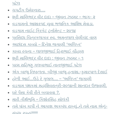
પટેલ
ચપટીક ઉમેરનારા….
શ્રી માણિભદ્ર વીર દાદા – જીવન ઝરમર – ભાગ- ૨
વડગામનો આશાસ્પદ યુવા ભજનિક આશિષ મેવાડા.
વડગામ નાઈટ ક્રિકેટ ટુર્નામેન્ટ – ૨૦૧૪
પ્રસિધ્ધ ચિત્રકલાકાર સ્વ. અમૃતલાલ વેણીચંદ વાણ
અછાંદસ કાવ્યો – દિનેશ જગાણી ‘અલિપ્ત’
કાવ્ય રચના – લાલજીભાઈ હિરાભાઈ ચૌહાણ
શ્રી માણિભદ્ર વીર દાદા : જીવન ઝરમર – ૧
પરમ સહિષ્ણુ ગલબાભાઈ નાનજીભાઈ પટેલ
એક બાજુ નિષ્ફળતા, બીજી બાજુ હતાશા.-કુમારપાળ દેસાઈ
હોળી આઈ…ઉડે રે ગુલાલ…. – ‘અલિપ્ત’ જગાણી
વડગામ પંથકમાં મહાશિવરાત્રી-૨૦૧૪ની શાનદાર ઉજવણી.
ઘરે પૈસા કેવી રીતે બચાવવા ?.
મારી તીર્થભૂમિ – કિશોરસિંહ સોલંકી
તમે પાંખ કાપી ને આકાશ અકબંધ રાખ્યું..ને તમે નામ એનું­­­
સંબંધ રાખ્યું!!!!!!