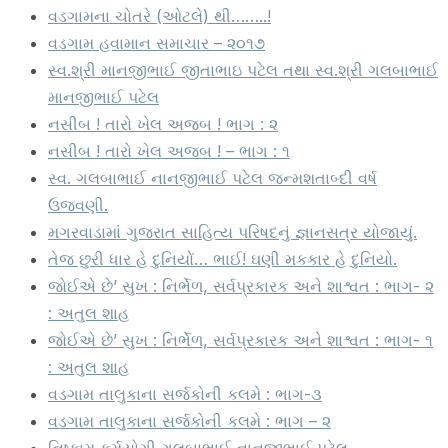
વડગામના ચોતરે (ઓટલે) થી……..!
વડગામ હવામાન સમાચાર – ૨૦૧૭
સ્વ.શ્રી માનજીભાઈ જીતાભાઇ પટેલ તથા સ્વ.શ્રી ગલબાભાઈ
માનજીભાઈ પટેલ
નસીબ ! તારો ખેલ અજબ ! ભાગ : ૨
નસીબ ! તારો ખેલ અજબ ! – ભાગ : ૧
સ્વ. ગલબાભાઈ નાનજીભાઈ પટેલ જન્મશતાબ્દી વર્ષ
ઉજવણી.
મગરવાડામાં ગુજરાત સાહિત્ય પરિષદનું જ્ઞાનસત્ર યોજાયું.
તેજ છુરી ધાર હે દુનિયોં… ભાઈ! ઘણી મકકાર હે દુનિયો.
જોઈએ છે’ સુખ : નિર્ભેળ, સર્વપ્રકારક અને શાશ્વત : ભાગ- ૨
: અતુલ શાહ
જોઈએ છે’ સુખ : નિર્ભેળ, સર્વપ્રકારક અને શાશ્વત : ભાગ- ૧
: અતુલ શાહ
વડગામ તાલુકાના સર્જકોની કલમે : ભાગ-૩
વડગામ તાલુકાના સર્જકોની કલમે : ભાગ – ૨