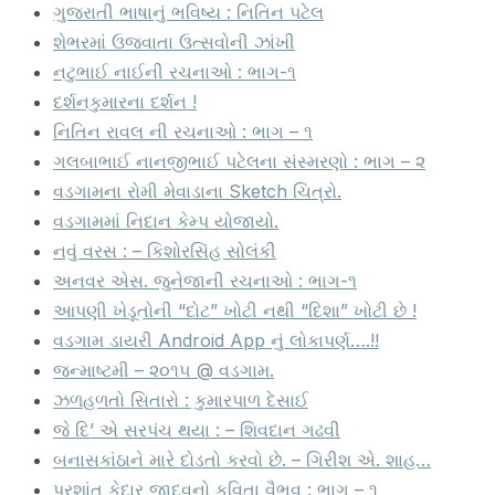
ગુજરાતી ભાષાનું ભવિષ્ય : નિતિન પટેલ
શેભરમાં ઉજવાતા ઉત્સવોની ઝાંખી
નટુભાઈ નાઈની રચનાઓ : ભાગ-૧
દર્શનકુમારના દર્શન !
નિતિન રાવલ ની રચનાઓ : ભાગ – ૧
ગલબાભાઈ નાનજીભાઈ પટેલના સંસ્મરણો : ભાગ – ૨
વડગામના રોમી મેવાડાના Sketch ચિત્રો.
વડગામમાં નિદાન કેમ્પ યોજાયો.
નવું વરસ : – કિશોરસિંહ સોલંકી
અનવર એસ. જુનેજાની રચનાઓ : ભાગ-૧
આપણી ખેડૂતોની “દોટ” ખોટી નથી “દિશા” ખોટી છે !
વડગામ ડાયરી Android App નું લોકાપર્ણ….!!
જન્માષ્ટમી – ૨૦૧૫ @ વડગામ.
ઝળહળતો સિતારો : કુમારપાળ દેસાઈ
જે દિ’ એ સરપંચ થયા : – શિવદાન ગઢવી
બનાસકાંઠાને મારે દોડતો કરવો છે. – ગિરીશ એ. શાહ…
પ્રશાંત કેદાર જાદવનો કવિતા વૈભવ : ભાગ – ૧