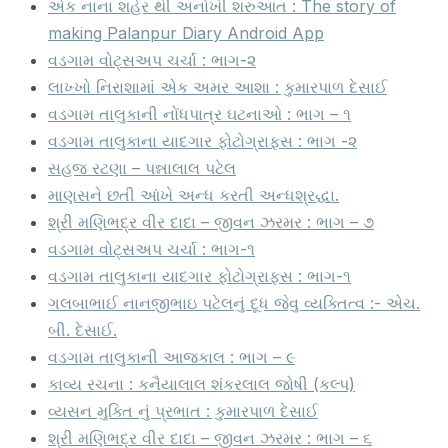
એક નાના શહેર થી અનોખી શરુઆત : The story of
making Palanpur Diary Android App
વડગામ વોટ્સઅપ ચર્ચા : ભાગ-૨
લાખ્ખો નિરાશામાં એક અમર આશા : કુમારપાળ દેસાઈ
વડગામ તાલુકાની નોંધપાત્ર ઘટનાઓ : ભાગ – ૧
વડગામ તાલુકાના યાદગાર ફોટોગ્રાફ્સ : ભાગ -૨
સહજ રટણા – પન્નાલાલ પટેલ
માણસને છતી આંખે અન્ધ કરતી અન્ધશ્રદ્ધા.
શ્રી મણિભદ્ર વીર દાદા – જીવન ઝરમર : ભાગ – ૭
વડગામ વોટ્સઅપ ચર્ચા : ભાગ-૧
વડગામ તાલુકાના યાદગાર ફોટોગ્રાફ્સ : ભાગ-૧
ગલબાભાઈ નાનજીભાઇ પટેલનું દૂધ જેવુ વ્યક્તિત્વ :- એચ.
બી. દેસાઈ.
વડગામ તાલુકાની આજકાલ : ભાગ – ૯
કાવ્ય રચના : કનૈયાલાલ શંકરલાલ જોષી (કલ્પ)
વ્યસન મુક્તિ નું પ્રભાત : કુમારપાળ દેસાઈ
શ્રી મણિભદ્ર વીર દાદા – જીવન ઝરમર : ભાગ – ૬