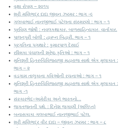
વૃક્ષા રોપણ – ૨૦૧૫
શ્રી મણિભદ્ર દાદા જીવન ઝરમર : ભાગ -૯
ગલબાભાઈ નાનજીભાઈ પટેલના સંસ્મરણો : ભાગ – ૧
પ્રવિણ જોષી : નવલકથાકાર, બાળસાહિત્યકાર, વાર્તાકાર.
પાલનપુરી બોલી : હારૂન બિહારી. ભાગ – ૧
પ્રગતિના પગથારે : કુમારપાળ દેસાઈ
રશ્મિકા પંચાલની શ્રેષ્ઠ કૃતિઓ : ભાગ – ૧
મુનિશ્રી હિતરુચિવિજયજી મહારાજ સાથે એક મુલાકાત :
ભાગ – ૨
વડગામ તાલુકાના કવિઓની રચનાઓ : ભાગ – ૧
મુનિશ્રી હિતરુચિવિજયજી મહારાજ સાથે એક મુલાકાત :
ભાગ -૧
સંસ્કારભેદ–અમેરીકા અને ભારતનો…
જગતજનની પથે. : દિનેશ જગાણી (અલિપ્ત)
બનાસકાકા ગલબાભાઈ નાનજીભાઈ પટેલ.
શ્રી મણિભદ્ર વીર દાદા – જીવન ઝરમર : ભાગ – ૮