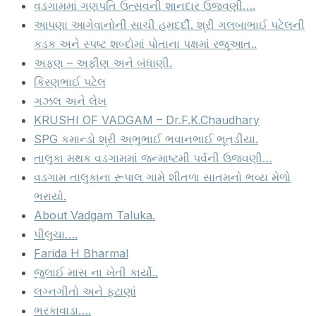
વડગામમાં ગણપતિ ઉત્સવની શાનદાર ઉજવણી….
આપણા આગેવાનોની સાચી હમદર્દી. શ્રી ગલબાભાઈ પટેલની
કડક અને સ્પષ્ટ શબ્દોમાં પોતાના પક્ષમાં રજૂઆત..
અફણ – અફીણ અને બંધાણી.
કિરણભાઈ પટેલ
ગઝલ અને લેખ
KRUSHI OF VADGAM – Dr.F.K.Chaudhary
SPG કમાન્ડો શ્રી અભુભાઈ ભવાનભાઈ ભૂતડીયા.
તાલુકા મથક વડગામમાં જન્માષ્ટમી પર્વની ઉજવણી…
વડગામ તાલુકાના રૂપાલ ગામે શીતળા સાતમનો ભવ્ય મેળો
ભરાયો.
About Vadgam Taluka.
પીલુચા….
Farida H Bharmal
જુલાઈ માસ ના ખેતી કાર્યો..
લગ્નગીતો અને ફટાણાં
ભરકાવાડા….