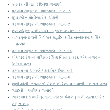
કારતક ની વાત : દિનેશ જગાણી
વડગામ તાલુકાની આજકાલ : ભાગ- ૮
ધૂપસળી – મોતીભાઈ ર. ચૌધરી
વડગામ તાલુકાની આજકાલ : ભાગ-૭
શ્રી મણિભદ્ર વીર દાદા – જીવન ઝરમર : ભાગ – ૫
નાગરપુરાના શ્રી નિલેશ્વર મહાદેવ મંદિર સંસ્થાનમાં ધાર્મિક
મહોત્સવ.
વડગામ તાલુકાની આજકાલ : ભાગ – ૬
મોકેશ્વર ડેમ ના પશ્વિમ-દક્ષિણ વિસ્તાર તરફ એક નજર –
નિતિન પટેલ
વડગામ નાં આંગણે પ્રાથમિક શિક્ષા વર્ગ.
વડગામ તાલુકાની આજકાલ : ભાગ–૫
ખુશીઓથી ઝગમગતો રોશનીનો ઉત્સવ દિવાળી : નિતિન પટેલ
‘ચાંદની’ : અલિપ્ત જગાણી
આજકાલ સગાઈ તુટવાના કીસ્સા કેમ વધુ બની રહ્યા છે ? : –
રોહીત શાહ