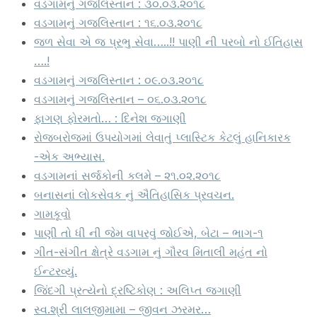
વડગામનું ગજલિસ્તાન : ૩૦.૦૩.૨૦૧૮
વડગામનું ગજલિસ્તાન : ૧૬.૦૩.૨૦૧૮
જળ સેવા એ જ પ્રભુ સેવા…..!! પાણી ની પરબો નો ઈતિહાસ
….!
વડગામનું ગજલિસ્તાન : ૦૯.૦૩.૨૦૧૮
વડગામનું ગજલિસ્તાન – ૦૬.૦૩.૨૦૧૮
ફાગણ ફોરમતો… : દિનેશ જગાણી
રોજબરોજમાં ઉપયોગમાં લેવાતું પ્લાસ્ટિક કેટલું હાનિકારક
-એક અભ્યાસ.
વડગામનાં સર્જકોની કલમે – ૨૧.૦૨.૨૦૧૮
બનાસનાં લોકસેવક નું ઐતિહાસિક પ્રવચન.
ગામકૂવો
પાણી તો ધી ની જેમ વાપરવું જોઈએ, બેટા – ભાગ-૧
ગીત-સંગીત ક્ષેત્રે વડગામ નું ગૌરવ મિતાલી મહંત નો
ઈન્ટરવ્યું.
જિંદગી પ્રત્યેનો દ્રષ્ટિકોણ : અલિપ્ત જગાણી
સ્વ.શ્રી લાલજીમામા – જીવન ઝરમર…