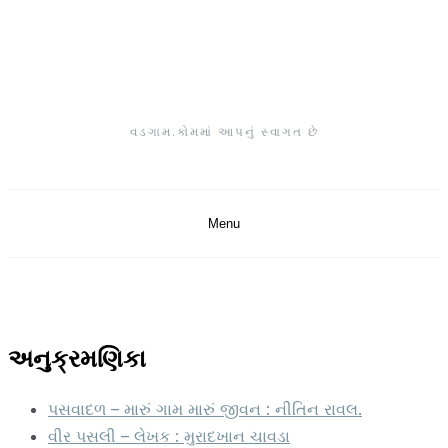
Skip
to
content
વડગામ.કોમમાં આપનું સ્વાગત છે
Menu
અનુક્રમણિકા
પસવાદળ – મારું ગામ મારું જીવન : નીતિન રાવલ.
વીર પસલી – લેખક : મુરાદખાન ચાવડા