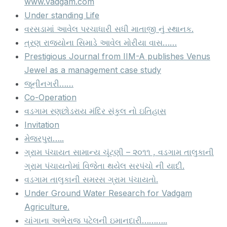
www.vadgam.com
Under standing Life
વરસડામાં આવેલ પરચાધારી સધી માતાજી નું સ્થાનક.
ત્રણ રાજ્યોના સિમાડે આવેલ મોરીયા વાસ……
Prestigious Journal from IIM-A publishes Venus
Jewel as a management case study
જૂનીનગરી……
Co-Operation
વડગામ રણછોડરાય મંદિર સંકુલ નો ઇતિહાસ
Invitation
મેજરપુરા…..
ગ્રામ પંચાયત સામાન્ય ચૂંટણી – ૨૦૧૧ , વડગામ તાલુકાની
ગ્રામ પંચાયતોમાં વિજેતા થયેલ સરપંચો ની યાદી.
વડગામ તાલુકાની સમરસ ગ્રામ પંચાયતો.
Under Ground Water Research for Vadgam
Agriculture.
ચાંગાના અભેરાજ પટેલની ઇમાનદારી………..