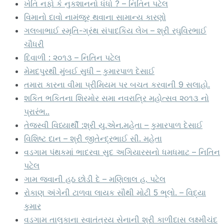
ખેતિ નફો કે નુકશાનનો ધંધો ? – નિતિન પટેલ
વિમાનો દાવો નામંજૂર થવાના સામાન્ય કારણો
ગલબાભાઈ સ્મૃતિ-ગ્રંથ સંપાદકિય લેખ – શ્રી રઘુવિરભાઈ
ચૌધરી
દિવાળી : ૨૦૧૩ – નિતિન પટેલ
મેમદપુરથી મુંબઈ સુધી – કુમારપાળ દેસાઈ
તમારા કારના વીમા પ્રીમિયમ પર બચત કરવાની 9 સલાહો.
શકિત ભકિતના શિરમોર સમા નવરાત્રિ મહોત્સવ ૨૦૧૩ નો
પ્રારંભ..
તેજસ્વી વિધ્યાર્થી :શ્રી યુ.એન.મહેતા – કુમારપાળ દેસાઈ
વિશિષ્ટ દાન – શ્રી જીતેન્દ્રભાઈ સી. મહેતા
વડગામ પંથકમાં ભાદરવા સુદ અગિયારસનો ધમધમાટ – નિતિન
પટેલ
ગામ જવાની હઠ છોડી દે – મણિલાલ હ. પટેલ
રોકાણ અંગેની ટાળવા લાયક સૌથી મોટી 5 ભૂલો. – વિદ્યા
કુમાર
વડગામ તાલુકાના સ્વાતંત્રય સેનાની શ્રી કાળીદાસ લક્ષ્મીચંદ