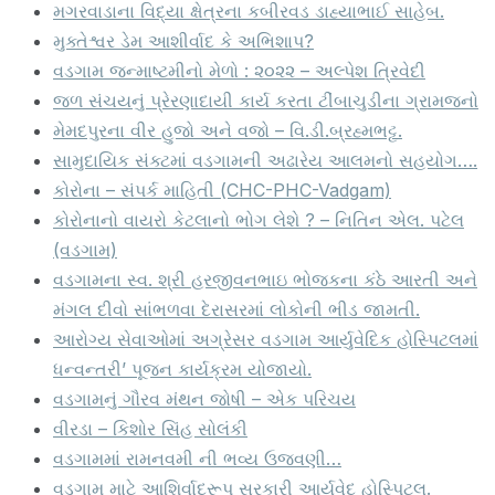
મગરવાડાના વિદ્યા ક્ષેત્રના કબીરવડ ડાહ્યાભાઈ સાહેબ.
મુક્તેશ્વર ડેમ આશીર્વાદ કે અભિશાપ?
વડગામ જન્માષ્ટમીનો મેળો : ૨૦૨૨ – અલ્પેશ ત્રિવેદી
જળ સંચયનું પ્રેરણાદાયી કાર્ય કરતા ટીંબાચુડીના ગ્રામજનો
મેમદપુરના વીર હુજો અને વજો – વિ.ડી.બ્રહ્મભટ્ટ.
સામુદાયિક સંક્ટમાં વડગામની અઢારેય આલમનો સહયોગ….
કોરોના – સંપર્ક માહિતી (CHC-PHC-Vadgam)
કોરોનાનો વાયરો કેટલાનો ભોગ લેશે ? – નિતિન એલ. પટેલ
(વડગામ)
વડગામના સ્વ. શ્રી હરજીવનભાઇ ભોજકના કંઠે આરતી અને
મંગલ દીવો સાંભળવા દેરાસરમાં લોકોની ભીડ જામતી.
આરોગ્ય સેવાઓમાં અગ્રેસર વડગામ આર્યુવેદિક હોસ્પિટલમાં
ધન્વન્તરી’ પૂજન કાર્યક્રમ યોજાયો.
વડગામનું ગૌરવ મંથન જોષી – એક પરિચય
વીરડા – કિશોર સિંહ સોલંકી
વડગામમાં રામનવમી ની ભવ્ય ઉજવણી…
વડગામ માટે આશિર્વાદરૂપ સરકારી આર્યુવેદ હોસ્પિટલ.