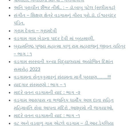
અતિ પ્રાચીન શેઁભર તીર્થ.. : – ડૉ.બાબુ પટેલ (સલીમગઢ)
સંગીત – શિક્ષણ ક્ષેત્રે વડગામનું ગૌરવ પ્રો.ડૉ. ઈશ્વરચંદ્ર
પંડિત.
ગ્રામ દેવતા – ગ્રામદેવી
વડગામ ગામ ખેડાના પાદર દેવી માં બ્રહ્માણી.
બ્રહ્મનિષ્ઠ પૂજ્ય મહાત્મા કાળુ રામ મહારાજનું જીવન ચરિત્ર
– ભાગ : ૧
વડગામ સરસ્વતી કન્યા વિદ્યાલયમાં અયોજિત દિક્ષાંત
સમારોહ 2023
વડગામના સેતુકકુમારનું સંયમના માર્ગે પ્રયાણ……..!!!
યાદગાર સંસ્મરણો : ભાગ – ૧
માદરે વતન વડગામની યાદ : ભાગ -૨
વડગામ આસપાસ ના ભજનિક ધાર્મીક અન્ન દાતા સહિત
મહિમાવંતિ સેવા આપતા મંદિરો .આશ્રમો ની જગયાઓ.
માદરે વતન વડગામની યાદ : ભાગ -૧
વટ અને વડવાળુ ગામ એટલે વડગામ – ડી.આર.ડેકલિયા