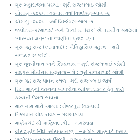
ગુરુ મહારાજના પરચા.- શ્રી સંજયભાઇ જોશી.
ચોમાસુ -૨૦૨૫ : વડગામ વર્ષા વિશ્લેષણ-ભાગ -૨
ચોમાસુ -૨૦૨૫ : વર્ષા વિશ્લેષણ-ભાગ -૧
જલોતરા-કરમાવાદ’ અને ‘ધાનધાર પંથક’ એ પ્રાચીન સમયમાં
‘સારસ્વત ક્ષેત્ર’ ના જાણીતા પ્રદેશ હતા.
ગુરૂ મહારાજ (કરમાવાદ) : ઐતિહાસિક મહત્વ – શ્રી
સંજયભાઇ જોશી.
ગુરુ ધૂંધળીનાથ અને સિદ્ધનાથ – શ્રી સંજયભાઈ જોશી
સદગુરુ મોતીરામ મહારાજ – લે : શ્રી સંજયભાઈ જોશી
ગુરૂ મહારાજ પાવન સ્થળ : શ્રી સંજયભાઇ જોષી
રિયા શાહની વતનના બાળકોના વ્યક્તિ ઘડતર હેતુ કાર્ય
કરવાની ઉમદા ભાવના
મારુ ગામ મારો આત્મા : મેજરપુરા (વડગામ)
નિષ્ઠાવાન લોક સેવક – ગલબાકાકા
માણેકચંદ થી માણિભદ્રવીર – મગરવાડા
વીર શહીદ સિંધી સોરમખાનજી : – મલિક શાહભાઈ દસાડા
પાણીદાર બનાસના શિલ્પી : ગલબાકાકા