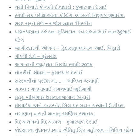
નથી કિનારો કે નથી દીવાદાંડી : કુમારપાળ દેસાઈ
સ્પર્ધાત્મક પરીક્ષાઓના કોચિંગ ક્લાસનો નિશુલ્ક શુભારંભ.
શબ્દ સૂરને મેળે – રાજેશ વ્યાસ ‘મિસ્કીન
પછાતપણાના કલંકના મુક્તિદાતા સ્વ.ગલબાભાઈ નાનજીભાઈ
પટેલ
જાગીરદારની ઓળખ – હિદાયતુલ્લાખાન આઈ. બિહારી
ગીલ્લી દંડો – પ્રેમચંદ
અગત્યની જાહેરાત: નિબંધ સ્પર્ધા: ૨૦૧૪
નોકરીની શોધમાં – કુમારપાળ દેસાઈ
સરસ્વતીના પ્રદેશ માં…. – અલિપ્ત જગાણી
ગઝલ : ગલબાભાઈ મગનભાઈ શ્રીમાળી
મર્હૂમ ભીખુભાઈ ઉમરદરાજખાન બિહારી
મોબાઈલ અને ઇન્ટરનેટ બિલ પર બચત કરવાની 5 ટીપ્સ.
નગાણાનું વારાહી માતાનું રમણિય સ્થાનક.
વિદ્યાલયનો વિદ્યાકાળ – કુમારપાળ દેસાઈ
કોદરામના વુંદાવનધામમાં ઐતિહાસિક મહોત્સવ – નિતિન પટેલ