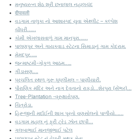
મનુષ્યરત્ન શેઠ શ્રી છનાલાલ નહાલચંદ
दीपावली
વડગામ તાલુકા નો આશાસ્પદ યુવા એથ્લીટ – કલ્પેશ
ચૌધરી……
કોમી એખલાસવાળું ગામ માનપુરા……
પાલણપુર અને ગાયકવાડ સ્ટેટના સિમાડાનું ગામ કોદરામ.
મેમદપુર…..
જન્માષ્ટમી-ગોકુળ આઠમ…..
ગીડાસણ….
પ્રચલિત સ્થળ ગુરૂ ધૂધલીમલ – પાણીયારી.
પૌરાણિક મંદિર અને નાગ દેવતાનો રાફડો…શેરપુરા (સેંભર)…
Tree-Plantation -વ્રુક્ષારોપણ.
ચિત્રોડા.
હિરૂજીની મર્દાઈની શાખ પૂરતો વણસોલનો પાળીયો……
વડગામ મહાલ નું ફ્રી ટ્રેડ ઝોન છાપી…
ગલબાભાઈ માનજીભાઈ પટેલ
પાલણપુર સ્ટેટ નું વેપારી મથક મેતા.