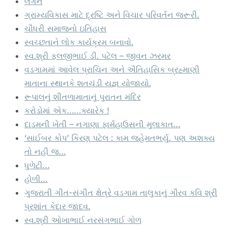
લગન
ગ્રામ્યવિકાસ માટે દ્રષ્ટિ અને વિચાર પરિવર્તન જરૂરી.
ચૌધરી સમાજનો ઇતિહાસ
સ્વચ્છતાને લોક કાર્યક્રમ બનાવો.
સ્વ.શ્રી ફલજીભાઈ ડી. પટેલ – જીવન ઝરમર
વડગામમાં આવેલ પ્રાચિન અને ઐતિહાસિક બ્રહ્માણી
માતાના સ્થાનકે શતચંડી યજ્ઞ યોજાયો.
રૂપાલનું શીતળામાતાનું પુરાતન મંદિર
કરોડોમાં એક……ક્યારેક !
દાડમની ખેતી – નગાણા ફાર્મહાઉસની મુલાકાત…
‘સાઈબર કોપ’ કિરણ પટેલ : કામ જહેમતભર્યુ, પણ અશક્ય
તો નહી જ…
ધુળેટી…
હોળી…
ગુજરાતી ગીત-સંગીત ક્ષેત્રે વડગામ તાલુકાનું ગૌરવ કવિ શ્રી
પ્રશાંત કેદાર જાદવ.
સ્વ.શ્રી ઓખાભાઈ નરસંગભાઈ ગોળ