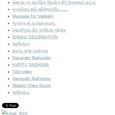
મેમદપુર ના સાહસિક ઉદ્યોગપતિ ઉત્તમભાઈ મહેતા.
સુપ્રસિધ્ધ શ્રી મણિભદ્રવીર……..
Message for Vadgam
ભૂતકાળ માં વડગામ મહાલ.
સ્વાતંત્રિય વીર કાળીદાસ ભોજક
DIWALI CELEBRATION
અભિનંદન
શસ્ત્ર પૂજા કાર્યક્રમ
Navaratri Mahostav
HAPPY DASHERA
Test video
Navaratri Mahostav
Weekly Class Room
અભિનંદન