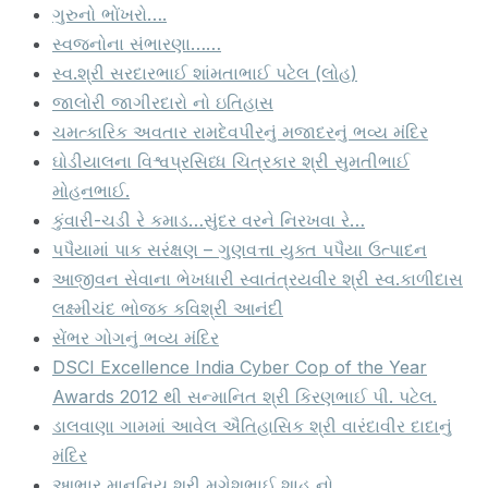
ગુરુનો ભોંખરો….
સ્વજનોના સંભારણા……
સ્વ.શ્રી સરદારભાઈ શાંમતાભાઈ પટેલ (લોહ)
જાલોરી જાગીરદારો નો ઇતિહાસ
ચમત્કારિક અવતાર રામદેવપીરનું મજાદરનું ભવ્ય મંદિર
ઘોડીયાલના વિશ્વપ્રસિધ્ધ ચિત્રકાર શ્રી સુમતીભાઈ
મોહનભાઈ.
કુંવારી-ચડી રે કમાડ…સુંદર વરને નિરખવા રે…
પપૈયામાં પાક સરંક્ષણ – ગુણવત્તા યુક્ત પપૈયા ઉત્પાદન
આજીવન સેવાના ભેખધારી સ્વાતંત્રયવીર શ્રી સ્વ.કાળીદાસ
લક્ષ્મીચંદ ભોજક કવિશ્રી આનંદી
સેંભર ગોગનું ભવ્ય મંદિર
DSCI Excellence India Cyber Cop of the Year
Awards 2012 થી સન્માનિત શ્રી કિરણભાઈ પી. પટેલ.
ડાલવાણા ગામમાં આવેલ ઐતિહાસિક શ્રી વારંદાવીર દાદાનું
મંદિર
આભાર માનનિય શ્રી મૃગેશભાઈ શાહ નો….