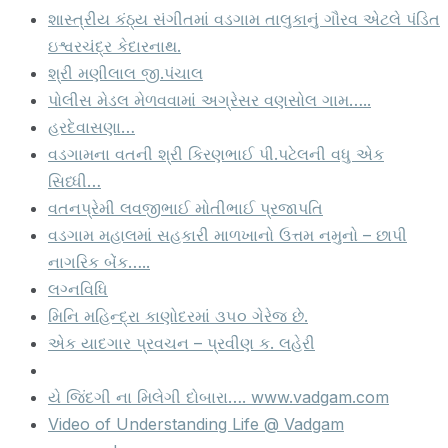
શાસ્ત્રીય કંઠ્ય સંગીતમાં વડગામ તાલુકાનું ગૌરવ એટલે પંડિત
ઇશ્વરચંદ્ર કેદારનાથ.
શ્રી મણીલાલ જી.પંચાલ
પોલીસ મેડલ મેળવવામાં અગ્રેસર વણસોલ ગામ…..
હરદેવાસણા…
વડગામના વતની શ્રી કિરણભાઈ પી.પટેલની વધુ એક
સિધ્ધી…
વતનપ્રેમી લવજીભાઈ મોતીભાઈ પ્રજાપતિ
વડગામ મહાલમાં સહકારી માળખાનો ઉત્તમ નમુનો – છાપી
નાગરિક બેંક…..
લગ્નવિધિ
મિનિ મહિન્દ્રા કાણોદરમાં ૩૫૦ ગેરેજ છે.
એક યાદગાર પ્રવચન – પ્રવીણ ક. લહેરી
યે જિંદગી ના મિલેગી દોબારા…. www.vadgam.com
Video of Understanding Life @ Vadgam