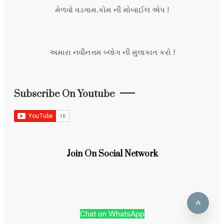
મેળવો વડગામ.કોમ ની મોબાઈલ એપ !
અમારા નવીનત્તમ બ્લોગ ની મુલાકાત કરો !
Subscribe On Youtube
Join On Social Network
Chat on WhatsApp