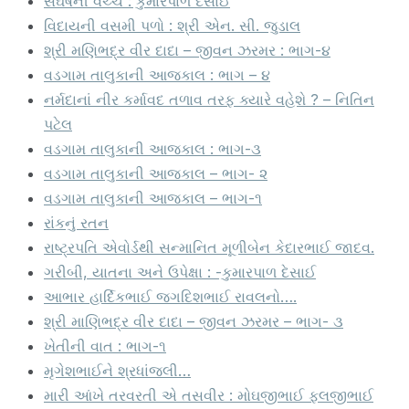
સંઘર્ષની વચ્ચે : કુમારપાળ દેસાઈ
વિદાયની વસમી પળો : શ્રી એન. સી. જુડાલ
શ્રી મણિભદ્ર વીર દાદા – જીવન ઝરમર : ભાગ-૪
વડગામ તાલુકાની આજકાલ : ભાગ – ૪
નર્મદાનાં નીર કર્માવદ તળાવ તરફ ક્યારે વહેશે ? – નિતિન
પટેલ
વડગામ તાલુકાની આજકાલ : ભાગ-૩
વડગામ તાલુકાની આજકાલ – ભાગ- ૨
વડગામ તાલુકાની આજકાલ – ભાગ-૧
રાંકનું રતન
રાષ્ટ્રપતિ એવોર્ડથી સન્માનિત મૂળીબેન કેદારભાઈ જાદવ.
ગરીબી, યાતના અને ઉપેક્ષા : -કુમારપાળ દેસાઈ
આભાર હાર્દિકભાઈ જગદિશભાઈ રાવલનો….
શ્રી માણિભદ્ર વીર દાદા – જીવન ઝરમર – ભાગ- ૩
ખેતીની વાત : ભાગ-૧
મૃગેશભાઈને શ્રધાંજલી…
મારી આંખે તરવરતી એ તસવીર : મોઘજીભાઈ ફલજીભાઈ