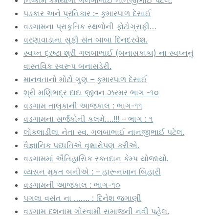
નિષ્કામ કર્મયોગી ગલબાભાઈ નાનજીભાઈ પટેલ.
પડકાર અને પ્રતિકાર :- કુમારપાળ દેસાઈ
વડગામના પ્રાકૃતિક સ્થળોની ફોટોગ્રાફી…
વરણાવાડાના સુફી સંત બાબા દિનદરવેશ.
સ્વપ્ન દ્રષ્ટા શ્રી ગલબાભાઈ (બનાસકાકા) ના સ્વપ્નનું
વાસ્તવિક સ્વરૂપ બનાસડેરી.
માનવતાનો મોટો ગુણ – કુમારપાળ દેસાઈ
શ્રી મણિભદ્ર દાદા જીવન ઝરમર ભાગ -૧૦
વડગામ તાલુકાની આજકાલ : ભાગ-૧૧
વડગામના સર્જકોની કલમે….!!! – ભાગ : ૧
લોકલાડીલા નેતા સ્વ. ગલબાભાઈ નાનજીભાઈ પટેલ.
વૈજ્ઞાનિક પધ્ધતિએ વૃક્ષારોપણ કરીએ.
વડગામમાં ઐતિહાસિક રક્તદાન કેમ્પ યોજાયો.
વ્યસન મુકત બનીએ : – હારૂનખાન બિહારી
વડગામની આજકાલ : ભાગ-૧૦
પગલા વસંત ના ……. : દિનેશ જગાણી
વડગામ દશનામ ગોસ્વામી સમાજની નવી પહેલ.